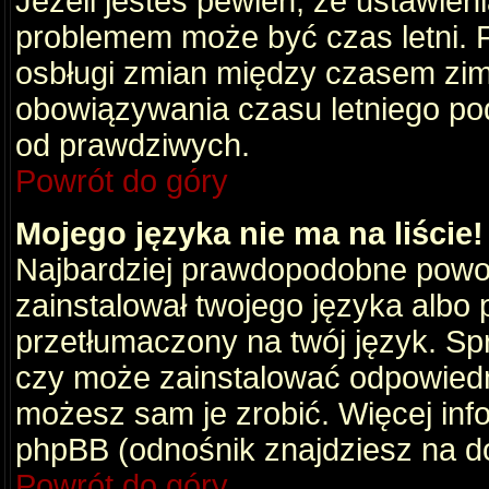
Jeżeli jesteś pewien, że ustawien
problemem może być czas letni. 
osbługi zmian między czasem zim
obowiązywania czasu letniego po
od prawdziwych.
Powrót do góry
Mojego języka nie ma na liście!
Najbardziej prawdopodobne powod
zainstalował twojego języka albo 
przetłumaczony na twój język. Spr
czy może zainstalować odpowiedni 
możesz sam je zrobić. Więcej info
phpBB (odnośnik znajdziesz na do
Powrót do góry