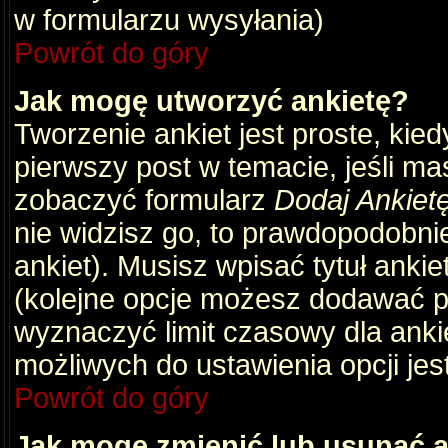
w formularzu wysyłania)
Powrót do góry
Jak mogę utworzyć ankietę?
Tworzenie ankiet jest proste, kie
pierwszy post w temacie, jeśli m
zobaczyć formularz
Dodaj Ankiet
nie widzisz go, to prawdopodobni
ankiet). Musisz wpisać tytuł ankie
(kolejne opcje możesz dodawać 
wyznaczyć limit czasowy dla ankie
możliwych do ustawienia opcji jes
Powrót do góry
Jak mogę zmienić lub usunąć a