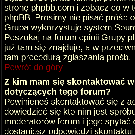
stronę phpbb.com i zobacz co w 
phpBB. Prosimy nie pisać próśb 
Grupa wykorzystuje system Sourc
Poszukaj na forum opinii Grupy ph
już tam się znajduje, a w przec
tam procedurą zgłaszania prośb.
Powrót do góry
Z kim mam się skontaktować w
dotyczących tego forum?
Powinieneś skontaktować się z ad
dowiedzieć się kto nim jest sprób
moderatorów forum i jego spytać d
dostaniesz odpowiedzi skontaktuj