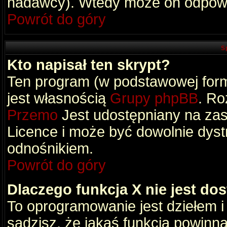
nadawcy). Wtedy może on odpowi
Powrót do góry
S
Kto napisał ten skrypt?
Ten program (w podstawowej formi
jest własnością
Grupy phpBB
. Ro
Przemo
Jest udostępniany na zas
Licence i może być dowolnie dys
odnośnikiem.
Powrót do góry
Dlaczego funkcja X nie jest do
To oprogramowanie jest dziełem i
sądzisz, że jakaś funkcja powinn