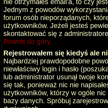
nie otrzymałeś email'a, to czy je
Jednym z powodów wykorzystania 
forum osób nieporządanych, któr
użytkowników. Jeżeli jesteś pewi
skontaktować się z administrator
Powrót do góry
Rejestrowałem się kiedyś ale n
Najbardziej prawdopodobne powod
niewłaściwy login i hasło (poszukaj
lub administrator usunął twoje ko
się tak, ponieważ nic nie napisał
użytkowników, którzy w ogóle nic 
bazy danych. Spróbuj zarejestro