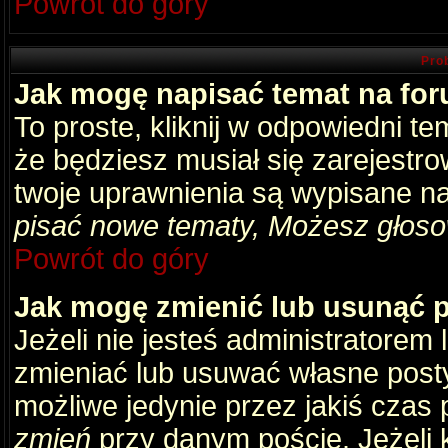
Powrót do góry
Pro
Jak mogę napisać temat na fo
To proste, kliknij w odpowiedni t
że będziesz musiał się zarejestr
twoje uprawnienia są wypisane na 
pisać nowe tematy, Możesz głosow
Powrót do góry
Jak mogę zmienić lub usunąć 
Jeżeli nie jesteś administratore
zmieniać lub usuwać własne posty
możliwe jedynie przez jakiś czas p
zmień
przy danym poście. Jeżeli k