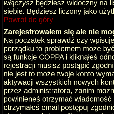
włączysz
będziesz widoczny na liś
siebie. Będziesz liczony jako użyt
Powrót do góry
Zarejestrowałem się ale nie mo
Na początek sprawdź czy wpisujes
porządku to problemem może być 
są funkcje COPPA i kliknąłeś odn
rejestracji musisz postąpić zgodni
nie jest to może twoje konto wym
aktywacji wszystkich nowych kon
przez administratora, zanim można
powinieneś otrzymać wiadomość c
otrzymałeś email postępuj zgodnie