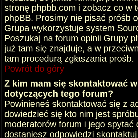
stronę phpbb.com i zobacz co w 
phpBB. Prosimy nie pisać próśb 
Grupa wykorzystuje system Sourc
Poszukaj na forum opinii Grupy ph
już tam się znajduje, a w przec
tam procedurą zgłaszania prośb.
Powrót do góry
Z kim mam się skontaktować w
dotyczących tego forum?
Powinieneś skontaktować się z ad
dowiedzieć się kto nim jest sprób
moderatorów forum i jego spytać d
dostaniesz odpowiedzi skontaktuj