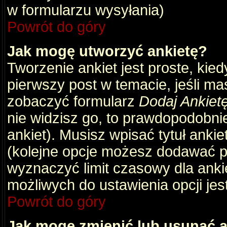
w formularzu wysyłania)
Powrót do góry
Jak mogę utworzyć ankietę?
Tworzenie ankiet jest proste, kie
pierwszy post w temacie, jeśli m
zobaczyć formularz
Dodaj Ankiet
nie widzisz go, to prawdopodobni
ankiet). Musisz wpisać tytuł ankie
(kolejne opcje możesz dodawać 
wyznaczyć limit czasowy dla ankie
możliwych do ustawienia opcji jes
Powrót do góry
Jak mogę zmienić lub usunąć a