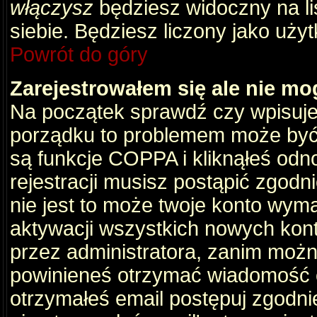
włączysz
będziesz widoczny na liś
siebie. Będziesz liczony jako użyt
Powrót do góry
Zarejestrowałem się ale nie mo
Na początek sprawdź czy wpisujes
porządku to problemem może być 
są funkcje COPPA i kliknąłeś odn
rejestracji musisz postąpić zgodni
nie jest to może twoje konto wym
aktywacji wszystkich nowych kon
przez administratora, zanim można
powinieneś otrzymać wiadomość c
otrzymałeś email postępuj zgodnie