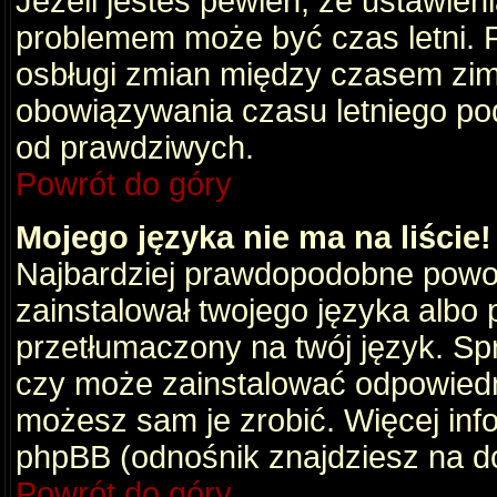
Jeżeli jesteś pewien, że ustawien
problemem może być czas letni. 
osbługi zmian między czasem zim
obowiązywania czasu letniego po
od prawdziwych.
Powrót do góry
Mojego języka nie ma na liście!
Najbardziej prawdopodobne powod
zainstalował twojego języka albo 
przetłumaczony na twój język. Spr
czy może zainstalować odpowiedni 
możesz sam je zrobić. Więcej info
phpBB (odnośnik znajdziesz na do
Powrót do góry