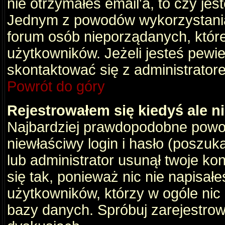
nie otrzymałeś email'a, to czy je
Jednym z powodów wykorzystania 
forum osób nieporządanych, któr
użytkowników. Jeżeli jesteś pewi
skontaktować się z administrator
Powrót do góry
Rejestrowałem się kiedyś ale n
Najbardziej prawdopodobne powod
niewłaściwy login i hasło (poszukaj
lub administrator usunął twoje ko
się tak, ponieważ nic nie napisał
użytkowników, którzy w ogóle nic 
bazy danych. Spróbuj zarejestro