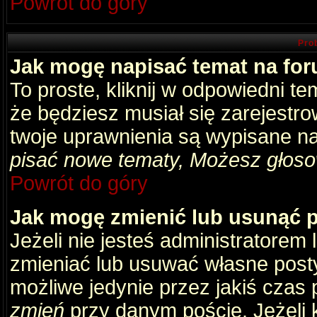
Powrót do góry
Pro
Jak mogę napisać temat na fo
To proste, kliknij w odpowiedni t
że będziesz musiał się zarejestr
twoje uprawnienia są wypisane na 
pisać nowe tematy, Możesz głosow
Powrót do góry
Jak mogę zmienić lub usunąć 
Jeżeli nie jesteś administratore
zmieniać lub usuwać własne posty
możliwe jedynie przez jakiś czas p
zmień
przy danym poście. Jeżeli k