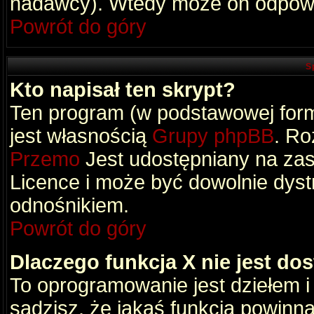
nadawcy). Wtedy może on odpowi
Powrót do góry
S
Kto napisał ten skrypt?
Ten program (w podstawowej formi
jest własnością
Grupy phpBB
. Ro
Przemo
Jest udostępniany na zas
Licence i może być dowolnie dys
odnośnikiem.
Powrót do góry
Dlaczego funkcja X nie jest do
To oprogramowanie jest dziełem i
sądzisz, że jakaś funkcja powinn