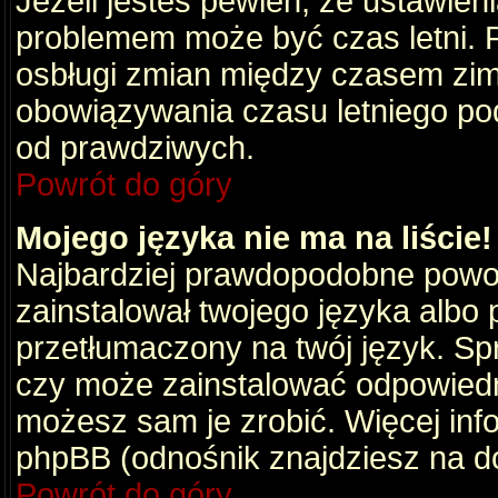
Jeżeli jesteś pewien, że ustawien
problemem może być czas letni. 
osbługi zmian między czasem zim
obowiązywania czasu letniego po
od prawdziwych.
Powrót do góry
Mojego języka nie ma na liście!
Najbardziej prawdopodobne powod
zainstalował twojego języka albo 
przetłumaczony na twój język. Spr
czy może zainstalować odpowiedni 
możesz sam je zrobić. Więcej info
phpBB (odnośnik znajdziesz na do
Powrót do góry