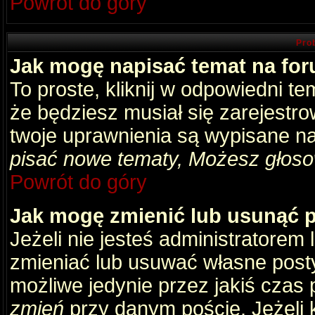
Powrót do góry
Pro
Jak mogę napisać temat na fo
To proste, kliknij w odpowiedni t
że będziesz musiał się zarejestr
twoje uprawnienia są wypisane na 
pisać nowe tematy, Możesz głosow
Powrót do góry
Jak mogę zmienić lub usunąć 
Jeżeli nie jesteś administratore
zmieniać lub usuwać własne posty
możliwe jedynie przez jakiś czas p
zmień
przy danym poście. Jeżeli k