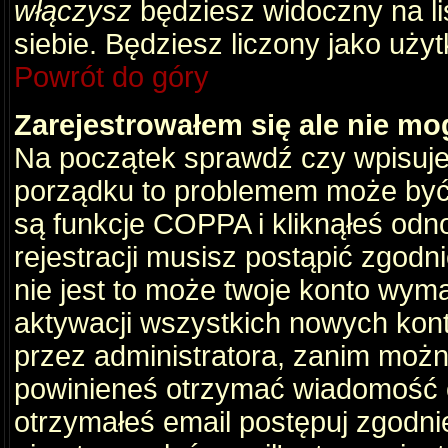
włączysz
będziesz widoczny na liś
siebie. Będziesz liczony jako użyt
Powrót do góry
Zarejestrowałem się ale nie mo
Na początek sprawdź czy wpisujes
porządku to problemem może być 
są funkcje COPPA i kliknąłeś odn
rejestracji musisz postąpić zgodni
nie jest to może twoje konto wym
aktywacji wszystkich nowych kon
przez administratora, zanim można
powinieneś otrzymać wiadomość c
otrzymałeś email postępuj zgodnie