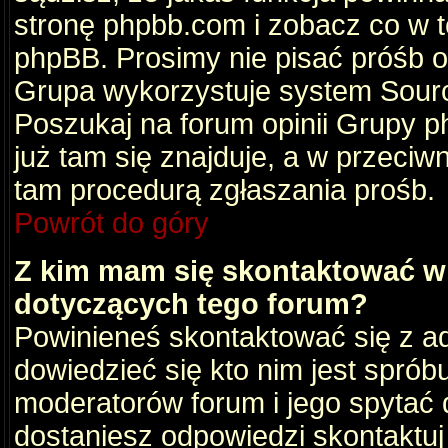
stronę phpbb.com i zobacz co w 
phpBB. Prosimy nie pisać próśb 
Grupa wykorzystuje system Sourc
Poszukaj na forum opinii Grupy ph
już tam się znajduje, a w przec
tam procedurą zgłaszania prośb.
Powrót do góry
Z kim mam się skontaktować w
dotyczących tego forum?
Powinieneś skontaktować się z ad
dowiedzieć się kto nim jest sprób
moderatorów forum i jego spytać d
dostaniesz odpowiedzi skontaktuj