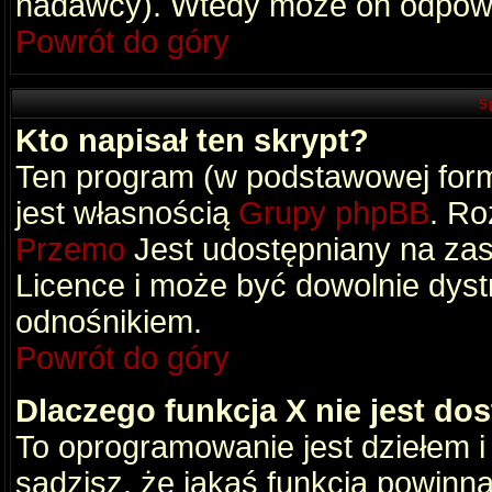
nadawcy). Wtedy może on odpowi
Powrót do góry
S
Kto napisał ten skrypt?
Ten program (w podstawowej formi
jest własnością
Grupy phpBB
. Ro
Przemo
Jest udostępniany na zas
Licence i może być dowolnie dys
odnośnikiem.
Powrót do góry
Dlaczego funkcja X nie jest do
To oprogramowanie jest dziełem i
sądzisz, że jakaś funkcja powinn