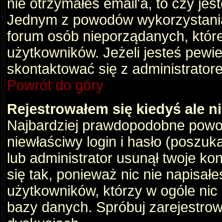
nie otrzymałeś email'a, to czy je
Jednym z powodów wykorzystania 
forum osób nieporządanych, któr
użytkowników. Jeżeli jesteś pewi
skontaktować się z administrator
Powrót do góry
Rejestrowałem się kiedyś ale n
Najbardziej prawdopodobne powod
niewłaściwy login i hasło (poszukaj
lub administrator usunął twoje ko
się tak, ponieważ nic nie napisał
użytkowników, którzy w ogóle nic 
bazy danych. Spróbuj zarejestro