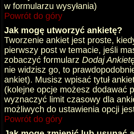
w formularzu wysyłania)
Powrót do góry
Jak mogę utworzyć ankietę?
Tworzenie ankiet jest proste, kie
pierwszy post w temacie, jeśli m
zobaczyć formularz
Dodaj Ankiet
nie widzisz go, to prawdopodobni
ankiet). Musisz wpisać tytuł ankie
(kolejne opcje możesz dodawać 
wyznaczyć limit czasowy dla ankie
możliwych do ustawienia opcji jes
Powrót do góry
Jak mogę zmienić lub usunąć a