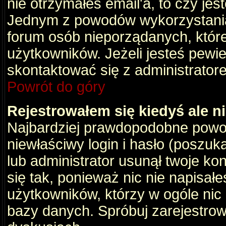
nie otrzymałeś email'a, to czy je
Jednym z powodów wykorzystania 
forum osób nieporządanych, któr
użytkowników. Jeżeli jesteś pewi
skontaktować się z administrator
Powrót do góry
Rejestrowałem się kiedyś ale n
Najbardziej prawdopodobne powod
niewłaściwy login i hasło (poszukaj
lub administrator usunął twoje ko
się tak, ponieważ nic nie napisał
użytkowników, którzy w ogóle nic 
bazy danych. Spróbuj zarejestro