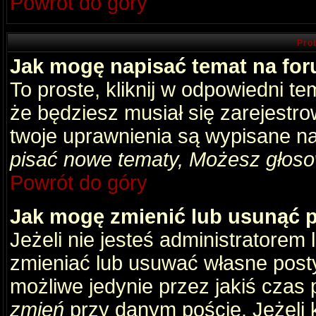
Powrót do góry
Pro
Jak mogę napisać temat na fo
To proste, kliknij w odpowiedni t
że będziesz musiał się zarejestr
twoje uprawnienia są wypisane na 
pisać nowe tematy, Możesz głosow
Powrót do góry
Jak mogę zmienić lub usunąć 
Jeżeli nie jesteś administratore
zmieniać lub usuwać własne posty
możliwe jedynie przez jakiś czas p
zmień
przy danym poście. Jeżeli k