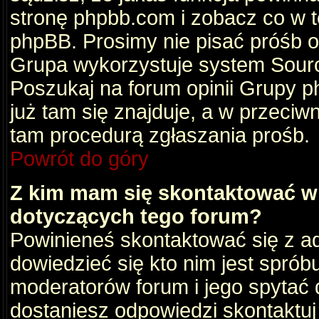
stronę phpbb.com i zobacz co w 
phpBB. Prosimy nie pisać próśb 
Grupa wykorzystuje system Sourc
Poszukaj na forum opinii Grupy ph
już tam się znajduje, a w przec
tam procedurą zgłaszania prośb.
Powrót do góry
Z kim mam się skontaktować w
dotyczących tego forum?
Powinieneś skontaktować się z ad
dowiedzieć się kto nim jest sprób
moderatorów forum i jego spytać d
dostaniesz odpowiedzi skontaktuj