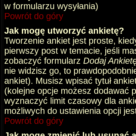
w formularzu wysyłania)
Powrót do góry
Jak mogę utworzyć ankietę?
Tworzenie ankiet jest proste, kie
pierwszy post w temacie, jeśli m
zobaczyć formularz
Dodaj Ankiet
nie widzisz go, to prawdopodobni
ankiet). Musisz wpisać tytuł ankie
(kolejne opcje możesz dodawać 
wyznaczyć limit czasowy dla ankie
możliwych do ustawienia opcji jes
Powrót do góry
Jak mogę zmienić lub usunąć a