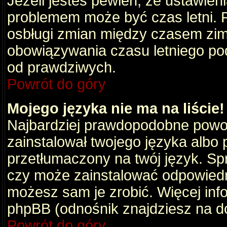
Jeżeli jesteś pewien, że ustawien
problemem może być czas letni. 
osbługi zmian między czasem zim
obowiązywania czasu letniego po
od prawdziwych.
Powrót do góry
Mojego języka nie ma na liście!
Najbardziej prawdopodobne powod
zainstalował twojego języka albo 
przetłumaczony na twój język. Spr
czy może zainstalować odpowiedni 
możesz sam je zrobić. Więcej info
phpBB (odnośnik znajdziesz na do
Powrót do góry