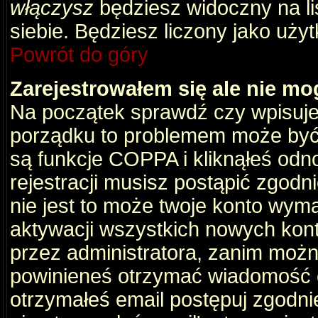
włączysz
będziesz widoczny na liś
siebie. Będziesz liczony jako użyt
Powrót do góry
Zarejestrowałem się ale nie mo
Na początek sprawdź czy wpisujes
porządku to problemem może być 
są funkcje COPPA i kliknąłeś odn
rejestracji musisz postąpić zgodni
nie jest to może twoje konto wym
aktywacji wszystkich nowych kon
przez administratora, zanim można
powinieneś otrzymać wiadomość c
otrzymałeś email postępuj zgodnie