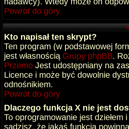
nadawcy). Wtedy może on odpowi
Powrót do góry
S
Kto napisał ten skrypt?
Ten program (w podstawowej formi
jest własnością
Grupy phpBB
. Ro
Przemo
Jest udostępniany na zas
Licence i może być dowolnie dys
odnośnikiem.
Powrót do góry
Dlaczego funkcja X nie jest do
To oprogramowanie jest dziełem i
sądzisz, że jakaś funkcja powinn