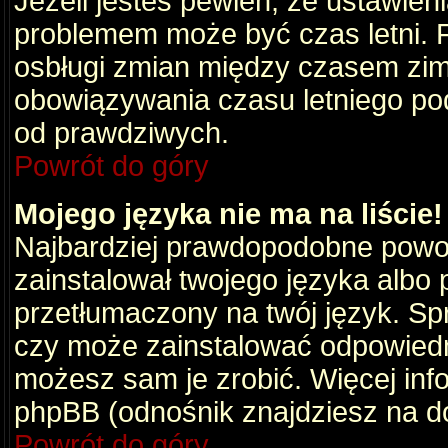
Jeżeli jesteś pewien, że ustawien
problemem może być czas letni. 
osbługi zmian między czasem zim
obowiązywania czasu letniego po
od prawdziwych.
Powrót do góry
Mojego języka nie ma na liście!
Najbardziej prawdopodobne powod
zainstalował twojego języka albo 
przetłumaczony na twój język. Spr
czy może zainstalować odpowiedni 
możesz sam je zrobić. Więcej info
phpBB (odnośnik znajdziesz na do
Powrót do góry