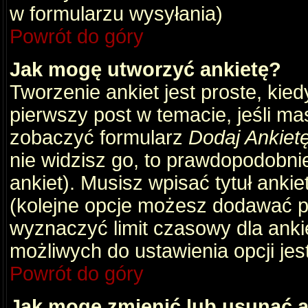
w formularzu wysyłania)
Powrót do góry
Jak mogę utworzyć ankietę?
Tworzenie ankiet jest proste, kie
pierwszy post w temacie, jeśli m
zobaczyć formularz
Dodaj Ankiet
nie widzisz go, to prawdopodobni
ankiet). Musisz wpisać tytuł ankie
(kolejne opcje możesz dodawać 
wyznaczyć limit czasowy dla ankie
możliwych do ustawienia opcji jes
Powrót do góry
Jak mogę zmienić lub usunąć a