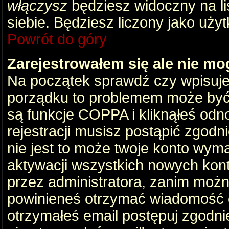
włączysz
będziesz widoczny na liś
siebie. Będziesz liczony jako użyt
Powrót do góry
Zarejestrowałem się ale nie mo
Na początek sprawdź czy wpisujes
porządku to problemem może być 
są funkcje COPPA i kliknąłeś odn
rejestracji musisz postąpić zgodni
nie jest to może twoje konto wym
aktywacji wszystkich nowych kon
przez administratora, zanim można
powinieneś otrzymać wiadomość c
otrzymałeś email postępuj zgodnie