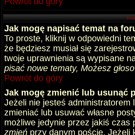
Powrót do góry
Pro
Jak mogę napisać temat na fo
To proste, kliknij w odpowiedni t
że będziesz musiał się zarejestr
twoje uprawnienia są wypisane na 
pisać nowe tematy, Możesz głosow
Powrót do góry
Jak mogę zmienić lub usunąć 
Jeżeli nie jesteś administratore
zmieniać lub usuwać własne posty
możliwe jedynie przez jakiś czas p
zmień
przy danym poście. Jeżeli k