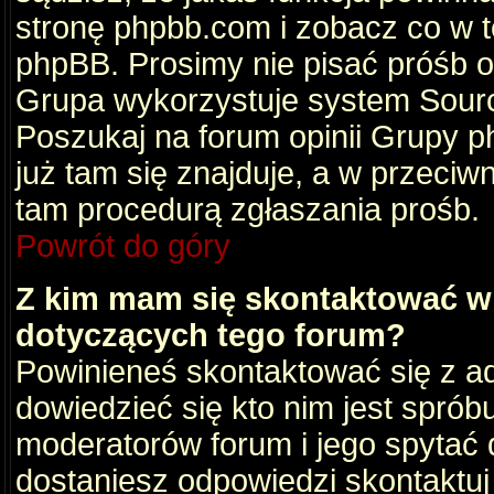
stronę phpbb.com i zobacz co w 
phpBB. Prosimy nie pisać próśb 
Grupa wykorzystuje system Sourc
Poszukaj na forum opinii Grupy ph
już tam się znajduje, a w przec
tam procedurą zgłaszania prośb.
Powrót do góry
Z kim mam się skontaktować w
dotyczących tego forum?
Powinieneś skontaktować się z ad
dowiedzieć się kto nim jest sprób
moderatorów forum i jego spytać d
dostaniesz odpowiedzi skontaktuj