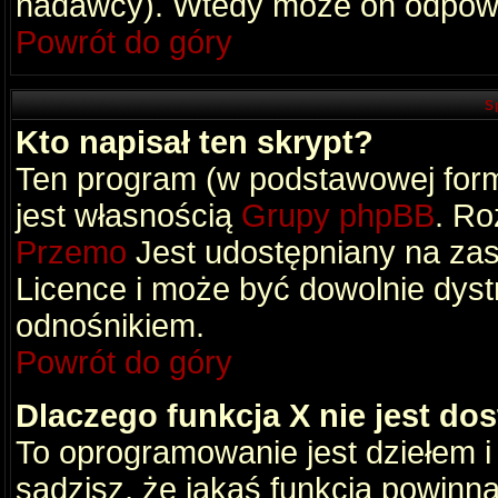
nadawcy). Wtedy może on odpowi
Powrót do góry
S
Kto napisał ten skrypt?
Ten program (w podstawowej formi
jest własnością
Grupy phpBB
. Ro
Przemo
Jest udostępniany na zas
Licence i może być dowolnie dys
odnośnikiem.
Powrót do góry
Dlaczego funkcja X nie jest do
To oprogramowanie jest dziełem i
sądzisz, że jakaś funkcja powinn