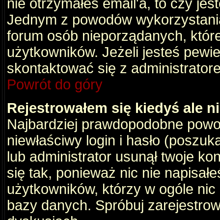
nie otrzymałeś email'a, to czy je
Jednym z powodów wykorzystania 
forum osób nieporządanych, któr
użytkowników. Jeżeli jesteś pewi
skontaktować się z administrator
Powrót do góry
Rejestrowałem się kiedyś ale n
Najbardziej prawdopodobne powod
niewłaściwy login i hasło (poszukaj
lub administrator usunął twoje ko
się tak, ponieważ nic nie napisał
użytkowników, którzy w ogóle nic 
bazy danych. Spróbuj zarejestro