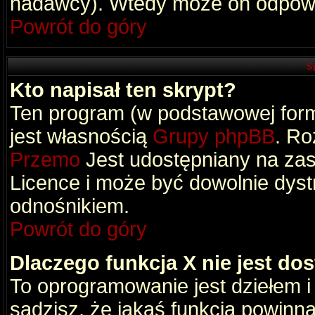
nadawcy). Wtedy może on odpowi
Powrót do góry
S
Kto napisał ten skrypt?
Ten program (w podstawowej formi
jest własnością
Grupy phpBB
. Ro
Przemo
Jest udostępniany na zas
Licence i może być dowolnie dys
odnośnikiem.
Powrót do góry
Dlaczego funkcja X nie jest do
To oprogramowanie jest dziełem i
sądzisz, że jakaś funkcja powinn