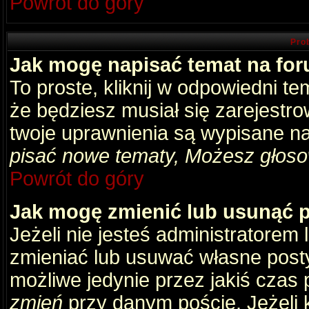
Powrót do góry
Pro
Jak mogę napisać temat na fo
To proste, kliknij w odpowiedni t
że będziesz musiał się zarejestr
twoje uprawnienia są wypisane na 
pisać nowe tematy, Możesz głosow
Powrót do góry
Jak mogę zmienić lub usunąć 
Jeżeli nie jesteś administratore
zmieniać lub usuwać własne posty
możliwe jedynie przez jakiś czas p
zmień
przy danym poście. Jeżeli k