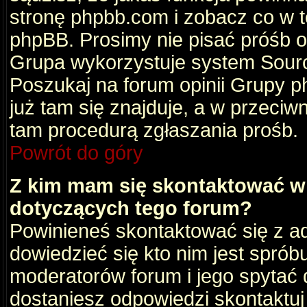
stronę phpbb.com i zobacz co w 
phpBB. Prosimy nie pisać próśb 
Grupa wykorzystuje system Sourc
Poszukaj na forum opinii Grupy ph
już tam się znajduje, a w przec
tam procedurą zgłaszania prośb.
Powrót do góry
Z kim mam się skontaktować w
dotyczących tego forum?
Powinieneś skontaktować się z ad
dowiedzieć się kto nim jest sprób
moderatorów forum i jego spytać d
dostaniesz odpowiedzi skontaktuj