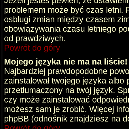
Jeżeli jesteś pewien, że ustawien
problemem może być czas letni. 
osbługi zmian między czasem zim
obowiązywania czasu letniego po
od prawdziwych.
Powrót do góry
Mojego języka nie ma na liście!
Najbardziej prawdopodobne powod
zainstalował twojego języka albo 
przetłumaczony na twój język. Spr
czy może zainstalować odpowiedni 
możesz sam je zrobić. Więcej info
phpBB (odnośnik znajdziesz na do
Powrót do góry