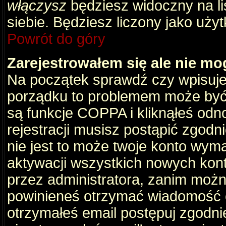
włączysz
będziesz widoczny na liś
siebie. Będziesz liczony jako użyt
Powrót do góry
Zarejestrowałem się ale nie mo
Na początek sprawdź czy wpisujes
porządku to problemem może być 
są funkcje COPPA i kliknąłeś odn
rejestracji musisz postąpić zgodni
nie jest to może twoje konto wym
aktywacji wszystkich nowych kon
przez administratora, zanim można
powinieneś otrzymać wiadomość c
otrzymałeś email postępuj zgodnie