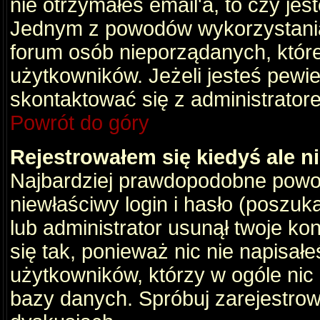
nie otrzymałeś email'a, to czy je
Jednym z powodów wykorzystania 
forum osób nieporządanych, któr
użytkowników. Jeżeli jesteś pewi
skontaktować się z administrator
Powrót do góry
Rejestrowałem się kiedyś ale n
Najbardziej prawdopodobne powod
niewłaściwy login i hasło (poszukaj
lub administrator usunął twoje ko
się tak, ponieważ nic nie napisał
użytkowników, którzy w ogóle nic 
bazy danych. Spróbuj zarejestro