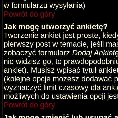
w formularzu wysyłania)
Powrót do góry
Jak mogę utworzyć ankietę?
Tworzenie ankiet jest proste, kie
pierwszy post w temacie, jeśli m
zobaczyć formularz
Dodaj Ankiet
nie widzisz go, to prawdopodobni
ankiet). Musisz wpisać tytuł ankie
(kolejne opcje możesz dodawać 
wyznaczyć limit czasowy dla ankie
możliwych do ustawienia opcji jes
Powrót do góry
Jak mogę zmienić lub usunąć a