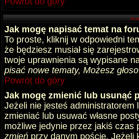
Powrót do góry
Pro
Jak mogę napisać temat na fo
To proste, kliknij w odpowiedni t
że będziesz musiał się zarejestr
twoje uprawnienia są wypisane na 
pisać nowe tematy, Możesz głosow
Powrót do góry
Jak mogę zmienić lub usunąć 
Jeżeli nie jesteś administratore
zmieniać lub usuwać własne posty
możliwe jedynie przez jakiś czas p
zmień
przy danym poście. Jeżeli k