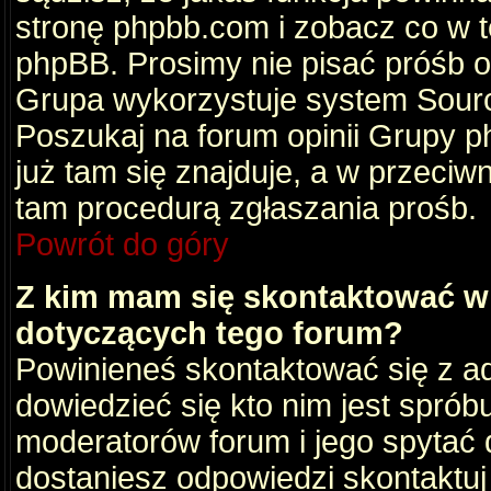
stronę phpbb.com i zobacz co w 
phpBB. Prosimy nie pisać próśb 
Grupa wykorzystuje system Sourc
Poszukaj na forum opinii Grupy ph
już tam się znajduje, a w przec
tam procedurą zgłaszania prośb.
Powrót do góry
Z kim mam się skontaktować w
dotyczących tego forum?
Powinieneś skontaktować się z ad
dowiedzieć się kto nim jest sprób
moderatorów forum i jego spytać d
dostaniesz odpowiedzi skontaktuj