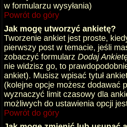
w formularzu wysyłania)
Powrót do góry
Jak mogę utworzyć ankietę?
Tworzenie ankiet jest proste, kie
pierwszy post w temacie, jeśli m
zobaczyć formularz
Dodaj Ankiet
nie widzisz go, to prawdopodobni
ankiet). Musisz wpisać tytuł ankie
(kolejne opcje możesz dodawać 
wyznaczyć limit czasowy dla ankie
możliwych do ustawienia opcji jes
Powrót do góry
Jak mogę zmienić lub usunąć a