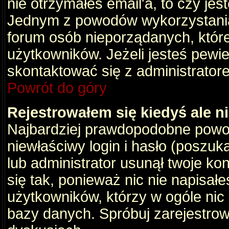
nie otrzymałeś email'a, to czy je
Jednym z powodów wykorzystania 
forum osób nieporządanych, któr
użytkowników. Jeżeli jesteś pewi
skontaktować się z administrator
Powrót do góry
Rejestrowałem się kiedyś ale n
Najbardziej prawdopodobne powod
niewłaściwy login i hasło (poszukaj
lub administrator usunął twoje ko
się tak, ponieważ nic nie napisał
użytkowników, którzy w ogóle nic 
bazy danych. Spróbuj zarejestro