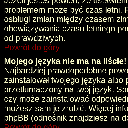
Jeżeli jesteś pewien, że ustawien
problemem może być czas letni. 
osbługi zmian między czasem zim
obowiązywania czasu letniego po
od prawdziwych.
Powrót do góry
Mojego języka nie ma na liście!
Najbardziej prawdopodobne powod
zainstalował twojego języka albo 
przetłumaczony na twój język. Spr
czy może zainstalować odpowiedni 
możesz sam je zrobić. Więcej info
phpBB (odnośnik znajdziesz na do
Powrót do góry