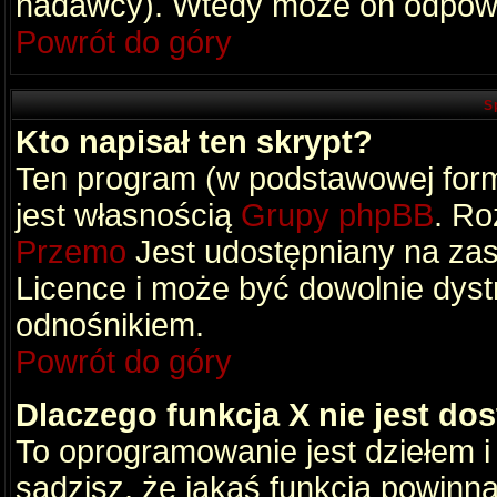
nadawcy). Wtedy może on odpowi
Powrót do góry
S
Kto napisał ten skrypt?
Ten program (w podstawowej formi
jest własnością
Grupy phpBB
. Ro
Przemo
Jest udostępniany na zas
Licence i może być dowolnie dys
odnośnikiem.
Powrót do góry
Dlaczego funkcja X nie jest do
To oprogramowanie jest dziełem i
sądzisz, że jakaś funkcja powinn