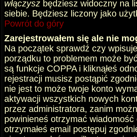
włączysz
będziesz widoczny na liś
siebie. Będziesz liczony jako użyt
Powrót do góry
Zarejestrowałem się ale nie mo
Na początek sprawdź czy wpisujes
porządku to problemem może być 
są funkcje COPPA i kliknąłeś odn
rejestracji musisz postąpić zgodni
nie jest to może twoje konto wym
aktywacji wszystkich nowych kon
przez administratora, zanim można
powinieneś otrzymać wiadomość c
otrzymałeś email postępuj zgodnie