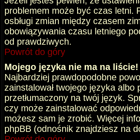
Jeżeli jesteś pewien, że ustawien
problemem może być czas letni. 
osbługi zmian między czasem zim
obowiązywania czasu letniego po
od prawdziwych.
Powrót do góry
Mojego języka nie ma na liście!
Najbardziej prawdopodobne powod
zainstalował twojego języka albo 
przetłumaczony na twój język. Spr
czy może zainstalować odpowiedni 
możesz sam je zrobić. Więcej info
phpBB (odnośnik znajdziesz na do
Powrót do góry