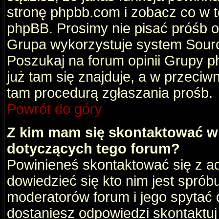
stronę phpbb.com i zobacz co w 
phpBB. Prosimy nie pisać próśb 
Grupa wykorzystuje system Sourc
Poszukaj na forum opinii Grupy ph
już tam się znajduje, a w przec
tam procedurą zgłaszania prośb.
Powrót do góry
Z kim mam się skontaktować w
dotyczących tego forum?
Powinieneś skontaktować się z ad
dowiedzieć się kto nim jest sprób
moderatorów forum i jego spytać d
dostaniesz odpowiedzi skontaktuj