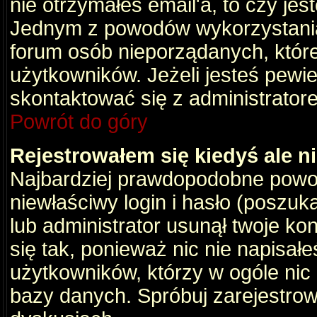
nie otrzymałeś email'a, to czy je
Jednym z powodów wykorzystania 
forum osób nieporządanych, któr
użytkowników. Jeżeli jesteś pewi
skontaktować się z administrator
Powrót do góry
Rejestrowałem się kiedyś ale n
Najbardziej prawdopodobne powod
niewłaściwy login i hasło (poszukaj
lub administrator usunął twoje ko
się tak, ponieważ nic nie napisał
użytkowników, którzy w ogóle nic 
bazy danych. Spróbuj zarejestro