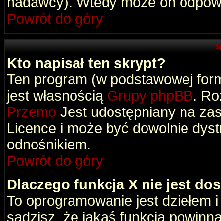
nadawcy). Wtedy może on odpowi
Powrót do góry
S
Kto napisał ten skrypt?
Ten program (w podstawowej formi
jest własnością
Grupy phpBB
. Ro
Przemo
Jest udostępniany na zas
Licence i może być dowolnie dys
odnośnikiem.
Powrót do góry
Dlaczego funkcja X nie jest do
To oprogramowanie jest dziełem i
sądzisz, że jakaś funkcja powinn