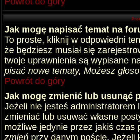
Powrót do góry
Pro
Jak mogę napisać temat na fo
To proste, kliknij w odpowiedni t
że będziesz musiał się zarejestr
twoje uprawnienia są wypisane na 
pisać nowe tematy, Możesz głosow
Powrót do góry
Jak mogę zmienić lub usunąć 
Jeżeli nie jesteś administratore
zmieniać lub usuwać własne posty
możliwe jedynie przez jakiś czas p
zmień
przy danym poście. Jeżeli k