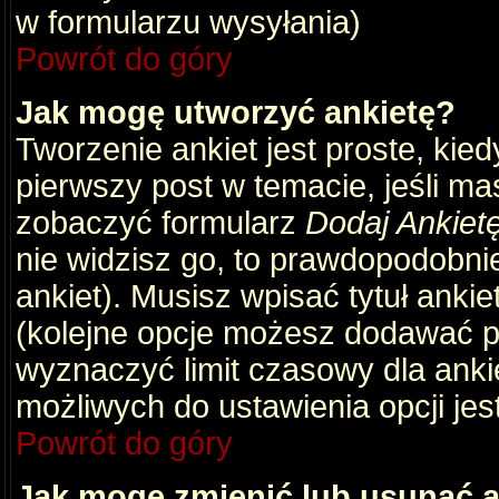
w formularzu wysyłania)
Powrót do góry
Jak mogę utworzyć ankietę?
Tworzenie ankiet jest proste, kie
pierwszy post w temacie, jeśli m
zobaczyć formularz
Dodaj Ankiet
nie widzisz go, to prawdopodobni
ankiet). Musisz wpisać tytuł ankie
(kolejne opcje możesz dodawać 
wyznaczyć limit czasowy dla ankie
możliwych do ustawienia opcji jes
Powrót do góry
Jak mogę zmienić lub usunąć a