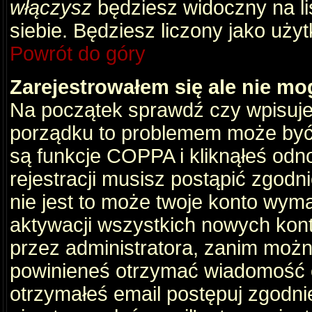
włączysz
będziesz widoczny na liś
siebie. Będziesz liczony jako użyt
Powrót do góry
Zarejestrowałem się ale nie mo
Na początek sprawdź czy wpisujes
porządku to problemem może być 
są funkcje COPPA i kliknąłeś odn
rejestracji musisz postąpić zgodni
nie jest to może twoje konto wym
aktywacji wszystkich nowych kon
przez administratora, zanim można
powinieneś otrzymać wiadomość c
otrzymałeś email postępuj zgodnie