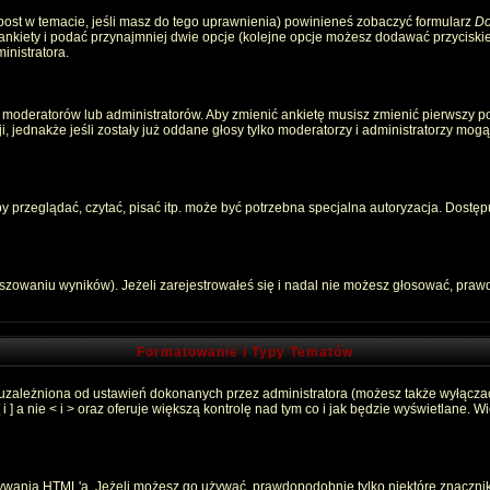
 post w temacie, jeśli masz do tego uprawnienia) powinieneś zobaczyć formularz
Do
 ankiety i podać przynajmniej dwie opcje (kolejne opcje możesz dodawać przycisk
inistratora.
 moderatorów lub administratorów. Aby zmienić ankietę musisz zmienić pierwszy pos
, jednakże jeśli zostały już oddane głosy tylko moderatorzy i administratorzy mog
przeglądać, czytać, pisać itp. może być potrzebna specjalna autoryzacja. Dostępu
łszowaniu wyników). Jeżeli zarejestrowałeś się i nadal nie możesz głosować, pr
Formatowanie i Typy Tematów
 uzależniona od ustawień dokonanych przez administratora (możesz także wyłącza
 a nie < i > oraz oferuje większą kontrolę nad tym co i jak będzie wyświetlane. 
używania HTML'a. Jeżeli możesz go używać, prawdopodobnie tylko niektóre znaczni