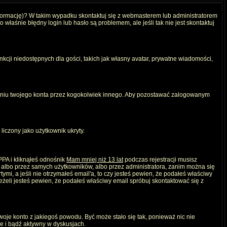
nformację)? W takim wypadku skontaktuj się z webmasterem lub administratorem
właśnie błędny login lub hasło są problemem, ale jeśli tak nie jest skontaktuj
kcji niedostępnych dla gości, takich jak własny avatar, prywatne wiadomości,
iu twojego konta przez kogokolwiek innego. Aby pozostawać zalogowanym
liczony jako użytkownik ukryty.
PPA i kliknąłeś odnośnik
Mam mniej niż 13 lat
podczas rejestracji musisz
, albo przez samych użytkowników, albo przez administratora, zanim można się
mi, a jeśli nie otrzymałeś email'a, to czy jesteś pewien, że podałeś właściwy
eli jesteś pewien, że podałeś właściwy email spróbuj skontaktować się z
twoje konto z jakiegoś powodu. Być może stało się tak, ponieważ nic nie
ie i bądź aktywny w dyskusjach.