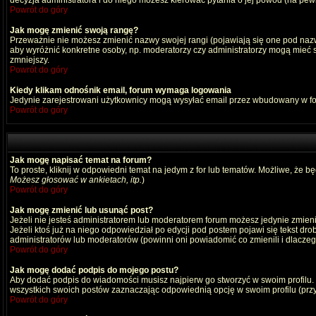
decyzja administratora i do niego możesz kierować pytania o jej powód (na pewn
Powrót do góry
Jak mogę zmienić swoją rangę?
Przeważnie nie możesz zmienić nazwy swojej rangi (pojawiają się one pod nazwą
aby wyróżnić konkretne osoby, np. moderatorzy czy administratorzy mogą mieć s
zmniejszy.
Powrót do góry
Kiedy klikam odnośnik email, forum wymaga logowania
Jedynie zarejestrowani użytkownicy mogą wysyłać email przez wbudowany w fo
Powrót do góry
Jak mogę napisać temat na forum?
To proste, kliknij w odpowiedni temat na jedym z for lub tematów. Możliwe, że b
Możesz głosować w ankietach, itp.
)
Powrót do góry
Jak mogę zmienić lub usunąć post?
Jeżeli nie jesteś administratorem lub moderatorem forum możesz jedynie zmienia
Jeżeli ktoś już na niego odpowiedział po edycji pod postem pojawi się tekst drob
administratorów lub moderatorów (powinni oni powiadomić co zmienili i dlaczego
Powrót do góry
Jak mogę dodać podpis do mojego postu?
Aby dodać podpis do wiadomości musisz najpierw go stworzyć w swoim profilu.
wszystkich swoich postów zaznaczając odpowiednią opcję w swoim profilu (pr
Powrót do góry