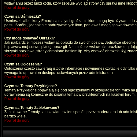
wstawianiu przez ludzi kodu, który zepsuje wygląd strony czy sprawi inne kłop
Powrót do góry
Czym są Uśmieszki?
Uśmieszki, albo Ikony Emocji są małymi grafikami, które mogą być używane do wy
postu. Spróbuj jednak nie nadużywać tych ikon, ponieważ mogą spowodować nie
Powrót do góry
Czy mogę dodawać Obrazki?
Jak najbardziej możesz wstawiać obrazki do swoich postów. Jednakże obecnie n
http://www.moj-serwer.pl/moj-obraz.gif. Nie możesz wstawiać obrazków znajdu
skrzynki pocztowe, strony chronione hasłem itp. Aby wstawić obrazek użyj znac
Powrót do góry
Czym są Ogłoszenia?
Ogłoszenia często zawierają istotne informacje i powinieneś czytać je gdy tylko
wymaga to uprawnień dostępu, ustawianych przez administratora.
Powrót do góry
Czym są Tematy Przyklejone?
Tematy Przyklejone pojawiają się pod ogłoszeniami w przeglądzie for i tylko na
uprawnienia są konieczne do pisania tematów przyklejonych na każdym forum.
Powrót do góry
Czym są Tematy Zablokowane?
Zablokowane Tematy są ustawiane w ten sposób przez moderatora lub administr
bardzo wiele.
Powrót do góry