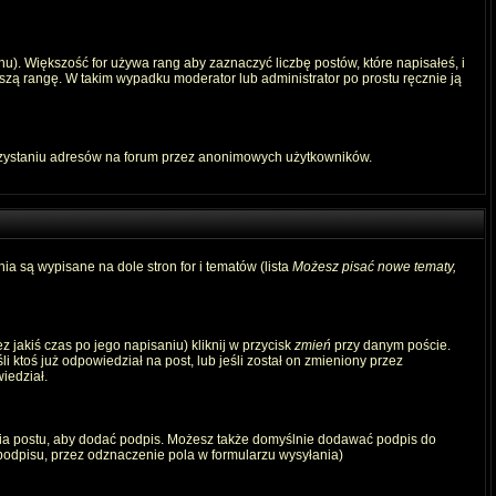
u). Większość for używa rang aby zaznaczyć liczbę postów, które napisałeś, i
szą rangę. W takim wypadku moderator lub administrator po prostu ręcznie ją
rzystaniu adresów na forum przez anonimowych użytkowników.
ia są wypisane na dole stron for i tematów (lista
Możesz pisać nowe tematy,
 jakiś czas po jego napisaniu) kliknij w przycisk
zmień
przy danym poście.
i ktoś już odpowiedział na post, lub jeśli został on zmieniony przez
iedział.
ia postu, aby dodać podpis. Możesz także domyślnie dodawać podpis do
odpisu, przez odznaczenie pola w formularzu wysyłania)