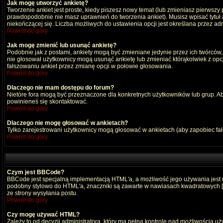
Jak mogę utworzyć ankietę?
Tworzenie ankiet jest proste, kiedy piszesz nowy temat (lub zmieniasz pierwszy
prawdopodobnie nie masz uprawnień do tworzenia ankiet). Musisz wpisać tytuł
niekończącej się. Liczba możliwych do ustawienia opcji jest określana przez adm
Powrót do góry
Jak mogę zmienić lub usunąć ankietę?
Podobnie jak z postami, ankiety mogą być zmieniane jedynie przez ich twórców,
nie głosował użytkownicy mogą usunąć ankietę lub zmieniać którąkolwiek z opcji
fałszowaniu ankiet przez zmianę opcji w połowie głosowania.
Powrót do góry
Dlaczego nie mam dostępu do forum?
Nietóre fora mogą być przeznaczone dla konkretnych użytkowników lub grup. Aby 
powinieneś się skontaktować.
Powrót do góry
Dlaczego nie mogę głosować w ankietach?
Tylko zarejestrowani użytkownicy mogą głosować w ankietach (aby zapobiec fa
Powrót do góry
Czym jest BBCode?
BBCode jest specjalną implementacją HTML'a, a możliwość jego używania jest
podobny stylowo do HTML'a, znaczniki są zawarte w nawiasach kwadratowych [ i ]
ze strony wysyłania postu.
Powrót do góry
Czy mogę używać HTML?
Zależy to od decyzji administratora, który ma pełną kontrolę nad możliwością 