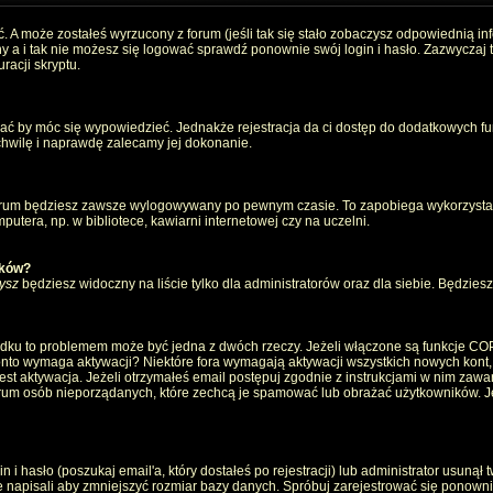
. A może zostałeś wyrzucony z forum (jeśli tak się stało zobaczysz odpowiednią i
 a i tak nie możesz się logować sprawdź ponownie swój login i hasło. Zazwyczaj to 
racji skryptu.
wać by móc się wypowiedzieć. Jednakże rejestracja da ci dostęp do dodatkowych fun
 chwilę i naprawdę zalecamy jej dokonanie.
rum będziesz zawsze wylogowywany po pewnym czasie. To zapobiega wykorzystan
utera, np. w bibliotece, kawiarni internetowej czy na uczelni.
ików?
ysz
będziesz widoczny na liście tylko dla administratorów oraz dla siebie. Będziesz 
ządku to problemem może być jedna z dwóch rzeczy. Jeżeli włączone są funkcje CO
e konto wymaga aktywacji? Niektóre fora wymagają aktywacji wszystkich nowych kont
 aktywacja. Jeżeli otrzymałeś email postępuj zgodnie z instrukcjami w nim zawarty
um osób nieporządanych, które zechcą je spamować lub obrażać użytkowników. Jeż
 hasło (poszukaj email'a, który dostałeś po rejestracji) lub administrator usunął 
e napisali aby zmniejszyć rozmiar bazy danych. Spróbuj zarejestrować się ponown