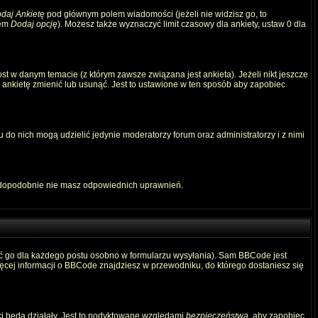
daj Ankietę
pod głównym polem wiadomości (jeżeli nie widzisz go, to
iem
Dodaj opcję
). Możesz także wyznaczyć limit czasowy dla ankiety, ustaw 0 dla
t w danym temacie (z którym zawsze związana jest ankieta). Jeżeli nikt jeszcze
ą ankietę zmienić lub usunąć. Jest to ustawione w ten sposób aby zapobiec
 do nich mogą udzielić jedynie moderatorzy forum oraz administratorzy i z nimi
awdopodobnie nie masz odpowiednich uprawnień.
ć go dla każdego postu osobno w formularzu wysyłania). Sam BBCode jest
Więcej informacji o BBCode znajdziesz w przewodniku, do którego dostaniesz się
ki będą działały. Jest to podyktowane względami
bezpieczeństwa
, aby zapobiec