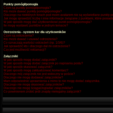
Punkty pomógł/pomogła
Czym są punkty pomógł/pomogła?
Kto może dawać punkty pomógł/pomogła?
Dlaczego na niektórych forach pod moim avatarem nie są wyświetlane punkty
Jak mogę sprawdzić liczbę i inne informacje związane z punktami, które posiada
W jaki sposób mogę dać użytkownikowi punkt pomógł/pomogła?
Ile mogę wystawić punktów w jednym temacie?
Ostrzeżenia - system kar dla użytkowników
Czym są ostrzeżenia?
Kto może dawać i usuwać ostrzeżenia?
Co oznaczają wartości ostrzeżeń (np. 1/3/6)?
Jak sprawdzić kto i dlaczego dał mi ostrzeżenie?
Czy jest możliwość reklamacji?
Załączniki
W jaki sposób mogę dodać załączniki?
W jaki sposób mogę dodać załącznik po napisaniu postu?
W jaki sposób skasować załącznik?
W jaki sposób mogę zaktualizować komentarz?
Dlaczego mój załącznik nie jest widoczny w poście?
Dlaczego nie mogę dodawać załączników?
Mam odpowiednie uprawnienia a mimo to nie mogę dodać załącznika.
Dlaczego nie mogę skasować załączników?
Dlaczego nie mogę ściągać/ogladać załączników?
Co powinienem zrobić jeśli znajdę nielegalny załącznik?