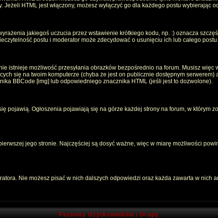
oty. Jeżeli HTML jest włączony, możesz wyłączyć go dla każdego postu wybierając 
rażenia jakiegoś uczucia przez wstawienie krótkiego kodu, np. :) oznacza szczęści
czytelność postu i moderator może zdecydować o usunięciu ich lub całego postu
ie istnieje możliwość przesyłania obrazków bezpośrednio na forum. Musisz więc w
jących się na twoim komputerze (chyba że jest on publicznie dostępnym serwerem
znika BBCode [img] lub odpowiedniego znacznika HTML (jeśli jest to dozwolone).
 się pojawią. Ogłoszenia pojawiają się na górze każdej strony na forum, w którym z
 pierwszej jego stronie. Najczęściej są dosyć ważne, więc w miarę możliwości powin
atora. Nie możesz pisać w nich dalszych odpowiedzi oraz każda zawarta w nich 
Poziomy Użytkowników i Grupy