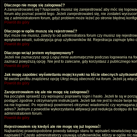
Dlaczego nie mogę się zalogować?
A zarejestrowałeś się? Naprawdę musisz się zarejestrować aby móc się logować
forum aby poznać powód tego. Jeżeli zarejestrowałeś się, nie zostałeś wyrzucony
się z administratorem forum, gdyż problem może leżeć po stronie błędnej konfigu
Powrót do góry
Dlaczego w ogóle muszę się rejestrować?
Być może nie musisz, zależy to od administratora forum czy musisz się rejestro
wysyłanie emaili, subskrypcja grup użytkowników itd. Rejestracja zajmuje tylko
Powrót do góry
Dlaczego wciąż jestem wylogowywany?
Jeżeli nie zaznaczysz opcji
Loguj mnie automatycznie
podczas logowania na fo
zaznacz powyższą opcję. Nie jest to zalecane, gdy korzystasz z publicznego komp
Powrót do góry
Jak mogę zapobiec wyświetlaniu mojej ksywki na liście obecnych użytkown
W swoim profilu znajdziesz opcję
Ukryj moją obecność na forum
. Jeżeli ją
włącz
Powrót do góry
Zarejestrowałem się ale nie mogę się zalogować!
Na początek sprawdź czy wpisujesz poprawny login i hasło. Jeżeli te są w por
postąpić zgodnie z otrzymanymi instrukcjami. Jeżeli tak nie jest to może twoj
na nie logować. Po rejestracji powinieneś otrzymać wiadomość czy wymagana jest
adres? Jednym z powodów wykorzystania aktywacji jest redukcja dostępu do for
administratorem forum.
Powrót do góry
Rejestrowałem się kiedyś ale nie mogę się już logować!
Najbardziej prawdopodobne powody takiego stanu to: wpisałeś niewłaściwy login i
napisałeś? Często administratorzy usuwają użytkowników, którzy w ogóle nic ni