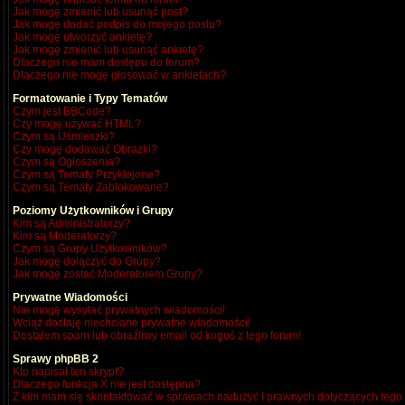
Jak mogę zmienić lub usunąć post?
Jak mogę dodać podpis do mojego postu?
Jak mogę utworzyć ankietę?
Jak mogę zmienić lub usunąć ankietę?
Dlaczego nie mam dostępu do forum?
Dlaczego nie mogę głosować w ankietach?
Formatowanie i Typy Tematów
Czym jest BBCode?
Czy mogę używać HTML?
Czym są Uśmieszki?
Czy mogę dodawać Obrazki?
Czym są Ogłoszenia?
Czym są Tematy Przyklejone?
Czym są Tematy Zablokowane?
Poziomy Użytkowników i Grupy
Kim są Administratorzy?
Kim są Moderatorzy?
Czym są Grupy Użytkowników?
Jak mogę dołączyć do Grupy?
Jak mogę zostać Moderatorem Grupy?
Prywatne Wiadomości
Nie mogę wysyłać prywatnych wiadomości!
Wciąż dostaję niechciane prywatne wiadomości!
Dostałem spam lub obraźliwy email od kogoś z tego forum!
Sprawy phpBB 2
Kto napisał ten skrypt?
Dlaczego funkcja X nie jest dostępna?
Z kim mam się skontaktować w sprawach nadużyć i prawnych dotyczących tego