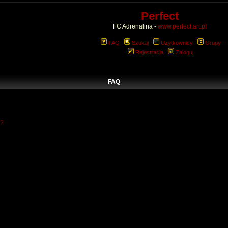
Perfect
FC Adrenalina -
www.perfect.art.pl
FAQ
Szukaj
Użytkownicy
Grupy
Rejestracja
Zaloguj
FAQ
w?