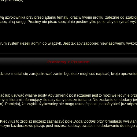
o jest dobry!)
 użytkownika przy przeglądaniu tematu, oraz w twoim profilu, zależnie od szablon
pecjalną rangę. Prosimy nie pisać specjalnie postów tylko po to, aby otrzymać wyż
rum system (jeżeli admin go włączył). Jest tak aby zapobiec niewłaściwemu wyko
Problemy z Pisaniem
ędziesz musiał się zarejestrować zanim będziesz mógł coś napisać; twoje uprawnien
ć lub usuwać własne posty. Aby zmienić post (czasem jest to możliwe jedynie przez
nymi literami informujący, ile razy dany post zmieniano. Nie zostanie on dodany jeśl
). Pamiętaj, że zwykli użytkownicy nie mogą usunąć postu, na który ktoś już odpow
 Kiedy już to zrobisz możesz zaznaczyć pole
Dodaj podpis
przy formularzu wysyłan
zy czym każdorazowo pisząc post możesz zadecydować o nie dodawaniu do niego p