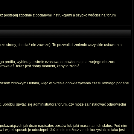
raz postępuj zgodnie z podanymi instrukcjami a szybko wrócisz na forum
rze strony, chociaż nie zawsze). To pozwoli ci zmienić wszystkie ustawienia.
ego profilu, wybierając strefę czasową odpowiednią dla twojego obszaru.
rowałeś, teraz jest dobry moment, żeby to zrobić.
 czasem zimowym i letnim, więc w okresie obowiązywania czasu letniego podane
. Spróbuj spytać się administratora forum, czy może zainstalować odpowiedni
okazujących jak dużo napisałeś postów lub jaki masz na nich status. Pod nim
 w jaki sposób je udostępni. Jeżeli nie możesz z nich korzystać, to taka jest