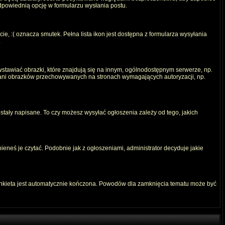
odpowiednią opcję w formularzu wysłania postu.
e, :( oznacza smutek. Pełna lista ikon jest dostępna z formularza wysyłania
.
stawiać obrazki, które znajdują się na innym, ogólnodostępnym serwerze, np.
) ani obrazków przechowywanych na stronach wymagających autoryzacji, np.
ostały napisane. To czy możesz wysyłać ogłoszenia zależy od tego, jakich
ieneś je czytać. Podobnie jak z ogłoszeniami, administrator decyduje jakie
ankieta jest automatycznie kończona. Powodów dla zamknięcia tematu może być