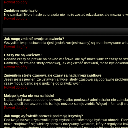
Powrót do góry
Zgubiłem moje hasło!
Nie panikuj! Twoje hasło co prawda nie może zostać odzyskane, ale można je wyc
Powrót do góry
Jak mogę zmienić swoje ustawienia?
Wszystkie twoje ustawienia (jeśli jesteś zarejestrowany) są przechowywane w ba
Powrót do góry
Czasy nie są właściwe!
Podane czasy są prawie na pewno właściwe, ale być może widzisz czasy ze strefy
Pamiętaj, że zmiana strefy czasowej, jak większość ustawień, może być dokonana
Powrót do góry
Zmieniłem strefę czasową ale czasy są nadal nieprawidłowe!
Jeżeli jesteś pewien, że ustawienia twojej strefy czasowej są poprawne probl
czasy mogą różnić się o godzinę od prawdziwych.
Powrót do góry
Mojego języka nie ma na liście!
Najbardziej prawdopodobne powody to albo ponieważ administrator nie zainstal
język, a jeśli tłumaczenie nie istnieje możesz sam je zrobić. Więcej informacji 
Powrót do góry
Jak mogę wyświetlić obrazek pod moją ksywką?
Pod twoją nazwą użytkownika przy czytaniu postów mogą być dwa obrazki. Pierw
może znajdować się większy obrazek nazywany Avatarem, który z reguły dla każdeg