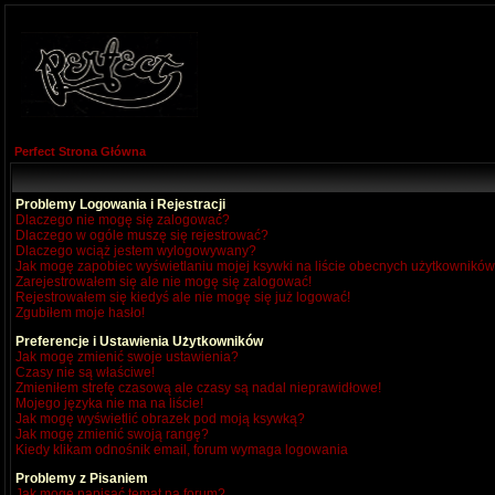
Perfect Strona Główna
Problemy Logowania i Rejestracji
Dlaczego nie mogę się zalogować?
Dlaczego w ogóle muszę się rejestrować?
Dlaczego wciąż jestem wylogowywany?
Jak mogę zapobiec wyświetlaniu mojej ksywki na liście obecnych użytkownikó
Zarejestrowałem się ale nie mogę się zalogować!
Rejestrowałem się kiedyś ale nie mogę się już logować!
Zgubiłem moje hasło!
Preferencje i Ustawienia Użytkowników
Jak mogę zmienić swoje ustawienia?
Czasy nie są właściwe!
Zmieniłem strefę czasową ale czasy są nadal nieprawidłowe!
Mojego języka nie ma na liście!
Jak mogę wyświetlić obrazek pod moją ksywką?
Jak mogę zmienić swoją rangę?
Kiedy klikam odnośnik email, forum wymaga logowania
Problemy z Pisaniem
Jak mogę napisać temat na forum?