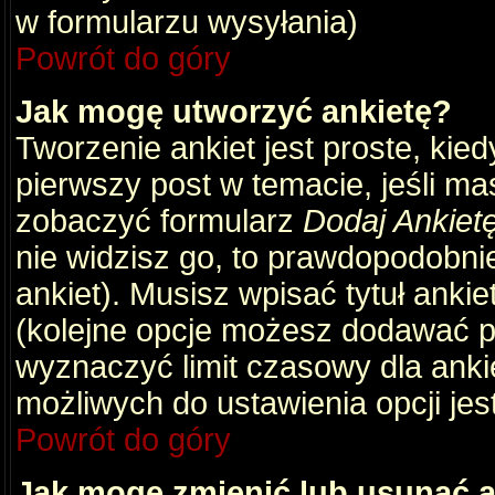
w formularzu wysyłania)
Powrót do góry
Jak mogę utworzyć ankietę?
Tworzenie ankiet jest proste, kie
pierwszy post w temacie, jeśli m
zobaczyć formularz
Dodaj Ankiet
nie widzisz go, to prawdopodobni
ankiet). Musisz wpisać tytuł ankie
(kolejne opcje możesz dodawać 
wyznaczyć limit czasowy dla ankie
możliwych do ustawienia opcji jes
Powrót do góry
Jak mogę zmienić lub usunąć a