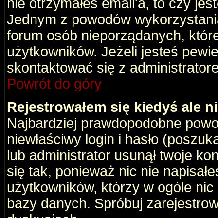
nie otrzymałeś email'a, to czy je
Jednym z powodów wykorzystania 
forum osób nieporządanych, któr
użytkowników. Jeżeli jesteś pewi
skontaktować się z administrator
Powrót do góry
Rejestrowałem się kiedyś ale n
Najbardziej prawdopodobne powod
niewłaściwy login i hasło (poszukaj
lub administrator usunął twoje ko
się tak, ponieważ nic nie napisał
użytkowników, którzy w ogóle nic 
bazy danych. Spróbuj zarejestro