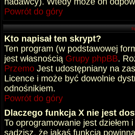
nadawcy). Wtedy może on odpowi
Powrót do góry
S
Kto napisał ten skrypt?
Ten program (w podstawowej formi
jest własnością
Grupy phpBB
. Ro
Przemo
Jest udostępniany na zas
Licence i może być dowolnie dys
odnośnikiem.
Powrót do góry
Dlaczego funkcja X nie jest do
To oprogramowanie jest dziełem i
sądzisz, że jakaś funkcja powinn