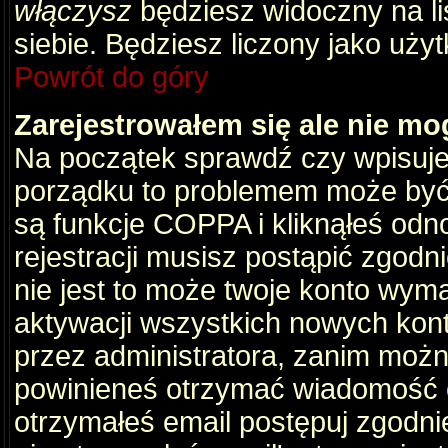
włączysz
będziesz widoczny na liś
siebie. Będziesz liczony jako użyt
Powrót do góry
Zarejestrowałem się ale nie mo
Na początek sprawdź czy wpisujes
porządku to problemem może być 
są funkcje COPPA i kliknąłeś odn
rejestracji musisz postąpić zgodni
nie jest to może twoje konto wym
aktywacji wszystkich nowych kon
przez administratora, zanim można
powinieneś otrzymać wiadomość c
otrzymałeś email postępuj zgodnie