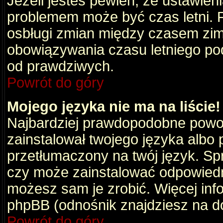
Jeżeli jesteś pewien, że ustawien
problemem może być czas letni. 
osbługi zmian między czasem zim
obowiązywania czasu letniego po
od prawdziwych.
Powrót do góry
Mojego języka nie ma na liście!
Najbardziej prawdopodobne powod
zainstalował twojego języka albo 
przetłumaczony na twój język. Spr
czy może zainstalować odpowiedni 
możesz sam je zrobić. Więcej info
phpBB (odnośnik znajdziesz na do
Powrót do góry