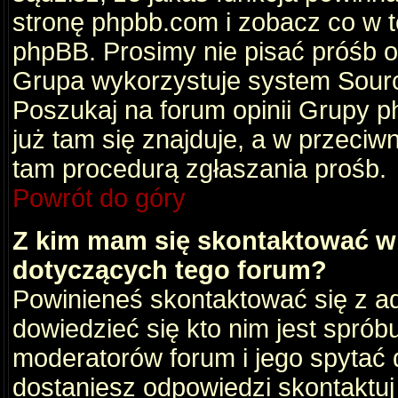
stronę phpbb.com i zobacz co w 
phpBB. Prosimy nie pisać próśb 
Grupa wykorzystuje system Sourc
Poszukaj na forum opinii Grupy ph
już tam się znajduje, a w przec
tam procedurą zgłaszania prośb.
Powrót do góry
Z kim mam się skontaktować w
dotyczących tego forum?
Powinieneś skontaktować się z ad
dowiedzieć się kto nim jest sprób
moderatorów forum i jego spytać d
dostaniesz odpowiedzi skontaktuj