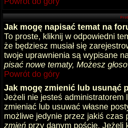
Powrót do góry
Pro
Jak mogę napisać temat na fo
To proste, kliknij w odpowiedni t
że będziesz musiał się zarejestr
twoje uprawnienia są wypisane na 
pisać nowe tematy, Możesz głosow
Powrót do góry
Jak mogę zmienić lub usunąć 
Jeżeli nie jesteś administratore
zmieniać lub usuwać własne posty
możliwe jedynie przez jakiś czas p
zmień
przy danym poście. Jeżeli k