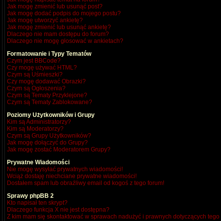
Jak mogę zmienić lub usunąć post?
Jak mogę dodać podpis do mojego postu?
Jak mogę utworzyć ankietę?
Jak mogę zmienić lub usunąć ankietę?
Dlaczego nie mam dostępu do forum?
Dlaczego nie mogę głosować w ankietach?
Formatowanie i Typy Tematów
Czym jest BBCode?
Czy mogę używać HTML?
Czym są Uśmieszki?
Czy mogę dodawać Obrazki?
Czym są Ogłoszenia?
Czym są Tematy Przyklejone?
Czym są Tematy Zablokowane?
Poziomy Użytkowników i Grupy
Kim są Administratorzy?
Kim są Moderatorzy?
Czym są Grupy Użytkowników?
Jak mogę dołączyć do Grupy?
Jak mogę zostać Moderatorem Grupy?
Prywatne Wiadomości
Nie mogę wysyłać prywatnych wiadomości!
Wciąż dostaję niechciane prywatne wiadomości!
Dostałem spam lub obraźliwy email od kogoś z tego forum!
Sprawy phpBB 2
Kto napisał ten skrypt?
Dlaczego funkcja X nie jest dostępna?
Z kim mam się skontaktować w sprawach nadużyć i prawnych dotyczących tego