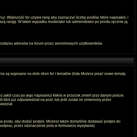
u). Większość for używa rang aby zaznaczyć liczbę postów, które napisałeś, i
szą rangę. W takim wypadku moderator lub administrator po prostu ręcznie ją
rzystaniu adresów na forum przez anonimowych użytkowników.
ia są wypisane na dole stron for i tematów (lista
Możesz pisać nowe tematy,
 jakiś czas po jego napisaniu) kliknij w przycisk
zmień
przy danym poście.
i ktoś już odpowiedział na post, lub jeśli został on zmieniony przez
iedział.
ia postu, aby dodać podpis. Możesz także domyślnie dodawać podpis do
odpisu, przez odznaczenie pola w formularzu wysyłania)