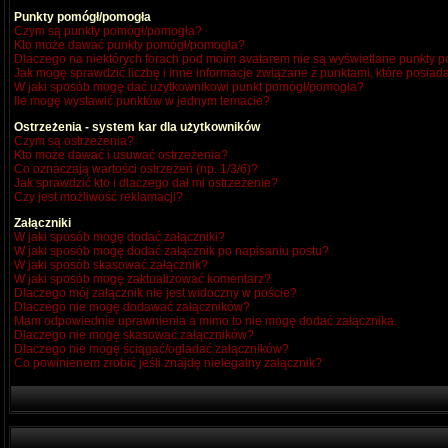
Punkty pomógł/pomogła
Czym są punkty pomógł/pomogła?
Kto może dawać punkty pomógł/pomogła?
Dlaczego na niektórych forach pod moim avatarem nie są wyświetlane punkty
Jak mogę sprawdzić liczbę i inne informacje związane z punktami, które posiada
W jaki sposób mogę dać użytkownikowi punkt pomógł/pomogła?
Ile mogę wystawić punktów w jednym temacie?
Ostrzeżenia - system kar dla użytkowników
Czym są ostrzeżenia?
Kto może dawać i usuwać ostrzeżenia?
Co oznaczają wartości ostrzeżeń (np. 1/3/6)?
Jak sprawdzić kto i dlaczego dał mi ostrzeżenie?
Czy jest możliwość reklamacji?
Załączniki
W jaki sposób mogę dodać załączniki?
W jaki sposób mogę dodać załącznik po napisaniu postu?
W jaki sposób skasować załącznik?
W jaki sposób mogę zaktualizować komentarz?
Dlaczego mój załącznik nie jest widoczny w poście?
Dlaczego nie mogę dodawać załączników?
Mam odpowiednie uprawnienia a mimo to nie mogę dodać załącznika.
Dlaczego nie mogę skasować załączników?
Dlaczego nie mogę ściągać/ogladać załączników?
Co powinienem zrobić jeśli znajdę nielegalny załącznik?