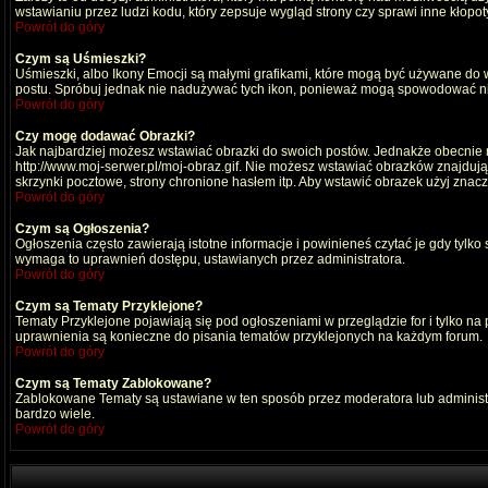
wstawianiu przez ludzi kodu, który zepsuje wygląd strony czy sprawi inne kłop
Powrót do góry
Czym są Uśmieszki?
Uśmieszki, albo Ikony Emocji są małymi grafikami, które mogą być używane do wy
postu. Spróbuj jednak nie nadużywać tych ikon, ponieważ mogą spowodować nie
Powrót do góry
Czy mogę dodawać Obrazki?
Jak najbardziej możesz wstawiać obrazki do swoich postów. Jednakże obecnie n
http://www.moj-serwer.pl/moj-obraz.gif. Nie możesz wstawiać obrazków znajdu
skrzynki pocztowe, strony chronione hasłem itp. Aby wstawić obrazek użyj znac
Powrót do góry
Czym są Ogłoszenia?
Ogłoszenia często zawierają istotne informacje i powinieneś czytać je gdy tylko
wymaga to uprawnień dostępu, ustawianych przez administratora.
Powrót do góry
Czym są Tematy Przyklejone?
Tematy Przyklejone pojawiają się pod ogłoszeniami w przeglądzie for i tylko na
uprawnienia są konieczne do pisania tematów przyklejonych na każdym forum.
Powrót do góry
Czym są Tematy Zablokowane?
Zablokowane Tematy są ustawiane w ten sposób przez moderatora lub administr
bardzo wiele.
Powrót do góry