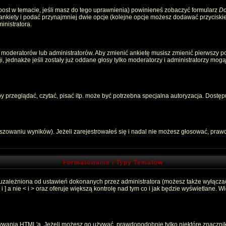
 post w temacie, jeśli masz do tego uprawnienia) powinieneś zobaczyć formularz
Do
 ankiety i podać przynajmniej dwie opcje (kolejne opcje możesz dodawać przycisk
inistratora.
 moderatorów lub administratorów. Aby zmienić ankietę musisz zmienić pierwszy pos
, jednakże jeśli zostały już oddane głosy tylko moderatorzy i administratorzy mog
przeglądać, czytać, pisać itp. może być potrzebna specjalna autoryzacja. Dostępu
łszowaniu wyników). Jeżeli zarejestrowałeś się i nadal nie możesz głosować, pr
Formatowanie i Typy Tematów
 uzależniona od ustawień dokonanych przez administratora (możesz także wyłącza
 a nie < i > oraz oferuje większą kontrolę nad tym co i jak będzie wyświetlane. 
używania HTML'a. Jeżeli możesz go używać, prawdopodobnie tylko niektóre znaczni