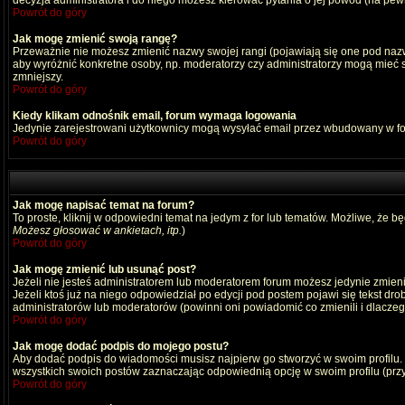
decyzja administratora i do niego możesz kierować pytania o jej powód (na pewn
Powrót do góry
Jak mogę zmienić swoją rangę?
Przeważnie nie możesz zmienić nazwy swojej rangi (pojawiają się one pod nazwą
aby wyróżnić konkretne osoby, np. moderatorzy czy administratorzy mogą mieć s
zmniejszy.
Powrót do góry
Kiedy klikam odnośnik email, forum wymaga logowania
Jedynie zarejestrowani użytkownicy mogą wysyłać email przez wbudowany w fo
Powrót do góry
Jak mogę napisać temat na forum?
To proste, kliknij w odpowiedni temat na jedym z for lub tematów. Możliwe, że b
Możesz głosować w ankietach, itp.
)
Powrót do góry
Jak mogę zmienić lub usunąć post?
Jeżeli nie jesteś administratorem lub moderatorem forum możesz jedynie zmienia
Jeżeli ktoś już na niego odpowiedział po edycji pod postem pojawi się tekst drob
administratorów lub moderatorów (powinni oni powiadomić co zmienili i dlaczego
Powrót do góry
Jak mogę dodać podpis do mojego postu?
Aby dodać podpis do wiadomości musisz najpierw go stworzyć w swoim profilu.
wszystkich swoich postów zaznaczając odpowiednią opcję w swoim profilu (pr
Powrót do góry