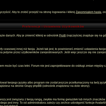
zyścić. Aby to zrobić przejdź na stronę logowania i kliknij
Zapomniałem hasła
, o
Preferencje i Ustawienia Użytkowników
zie danych. Aby je zmienić kliknij w odnośnik
Profil
(najczęściej znajduje się na gó
 czasowej innej niż twoja. Jeżeli tak jest, to powinieneś zmienić ustawienia twoj
 jedynie przez użytkowników zarejestrowanych. Jeśli więc jeszcze się nie zarejest
emem może być czas letni. Forum nie jest zaprojektowane do osbługi zmian między
ował twojego języka albo program nie został jeszcze przetłumaczony na twój język
znajdziesz na stronie Grupy phpBB (odnośnik znajdziesz na dole strony).
szy jest związany z twoją rangą, zwykle ma formę gwiazdek lub innych znaczków p
o jest inny. To od administratora zależy czy zechce udostępnić funkcje Avatartów i