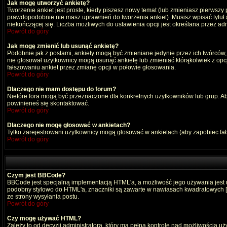
Jak mogę utworzyć ankietę?
Tworzenie ankiet jest proste, kiedy piszesz nowy temat (lub zmieniasz pierwszy
prawdopodobnie nie masz uprawnień do tworzenia ankiet). Musisz wpisać tytuł
niekończącej się. Liczba możliwych do ustawienia opcji jest określana przez adm
Powrót do góry
Jak mogę zmienić lub usunąć ankietę?
Podobnie jak z postami, ankiety mogą być zmieniane jedynie przez ich twórców,
nie głosował użytkownicy mogą usunąć ankietę lub zmieniać którąkolwiek z opcji
fałszowaniu ankiet przez zmianę opcji w połowie głosowania.
Powrót do góry
Dlaczego nie mam dostępu do forum?
Nietóre fora mogą być przeznaczone dla konkretnych użytkowników lub grup. Aby 
powinieneś się skontaktować.
Powrót do góry
Dlaczego nie mogę głosować w ankietach?
Tylko zarejestrowani użytkownicy mogą głosować w ankietach (aby zapobiec fa
Powrót do góry
Czym jest BBCode?
BBCode jest specjalną implementacją HTML'a, a możliwość jego używania jest
podobny stylowo do HTML'a, znaczniki są zawarte w nawiasach kwadratowych [ i ]
ze strony wysyłania postu.
Powrót do góry
Czy mogę używać HTML?
Zależy to od decyzji administratora, który ma pełną kontrolę nad możliwością 