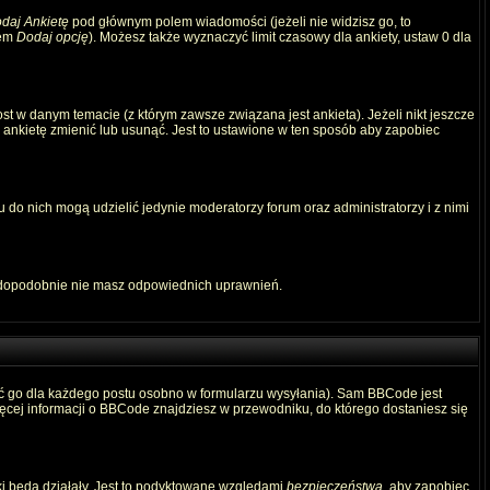
daj Ankietę
pod głównym polem wiadomości (jeżeli nie widzisz go, to
iem
Dodaj opcję
). Możesz także wyznaczyć limit czasowy dla ankiety, ustaw 0 dla
t w danym temacie (z którym zawsze związana jest ankieta). Jeżeli nikt jeszcze
ą ankietę zmienić lub usunąć. Jest to ustawione w ten sposób aby zapobiec
 do nich mogą udzielić jedynie moderatorzy forum oraz administratorzy i z nimi
awdopodobnie nie masz odpowiednich uprawnień.
ć go dla każdego postu osobno w formularzu wysyłania). Sam BBCode jest
Więcej informacji o BBCode znajdziesz w przewodniku, do którego dostaniesz się
ki będą działały. Jest to podyktowane względami
bezpieczeństwa
, aby zapobiec