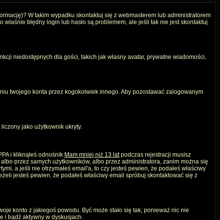
nformację)? W takim wypadku skontaktuj się z webmasterem lub administratorem
właśnie błędny login lub hasło są problemem, ale jeśli tak nie jest skontaktuj
kcji niedostępnych dla gości, takich jak własny avatar, prywatne wiadomości,
iu twojego konta przez kogokolwiek innego. Aby pozostawać zalogowanym
liczony jako użytkownik ukryty.
PPA i kliknąłeś odnośnik
Mam mniej niż 13 lat
podczas rejestracji musisz
, albo przez samych użytkowników, albo przez administratora, zanim można się
mi, a jeśli nie otrzymałeś email'a, to czy jesteś pewien, że podałeś właściwy
eli jesteś pewien, że podałeś właściwy email spróbuj skontaktować się z
twoje konto z jakiegoś powodu. Być może stało się tak, ponieważ nic nie
ie i bądź aktywny w dyskusjach.