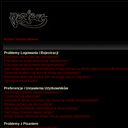
Perfect Strona Główna
Problemy Logowania i Rejestracji
Dlaczego nie mogę się zalogować?
Dlaczego w ogóle muszę się rejestrować?
Dlaczego wciąż jestem wylogowywany?
Jak mogę zapobiec wyświetlaniu mojej ksywki na liście obecnych użytkownikó
Zarejestrowałem się ale nie mogę się zalogować!
Rejestrowałem się kiedyś ale nie mogę się już logować!
Zgubiłem moje hasło!
Preferencje i Ustawienia Użytkowników
Jak mogę zmienić swoje ustawienia?
Czasy nie są właściwe!
Zmieniłem strefę czasową ale czasy są nadal nieprawidłowe!
Mojego języka nie ma na liście!
Jak mogę wyświetlić obrazek pod moją ksywką?
Jak mogę zmienić swoją rangę?
Kiedy klikam odnośnik email, forum wymaga logowania
Problemy z Pisaniem
Jak mogę napisać temat na forum?