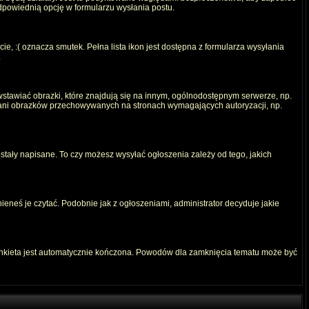
odpowiednią opcję w formularzu wysłania postu.
e, :( oznacza smutek. Pełna lista ikon jest dostępna z formularza wysyłania
.
stawiać obrazki, które znajdują się na innym, ogólnodostępnym serwerze, np.
) ani obrazków przechowywanych na stronach wymagających autoryzacji, np.
ostały napisane. To czy możesz wysyłać ogłoszenia zależy od tego, jakich
ieneś je czytać. Podobnie jak z ogłoszeniami, administrator decyduje jakie
ankieta jest automatycznie kończona. Powodów dla zamknięcia tematu może być