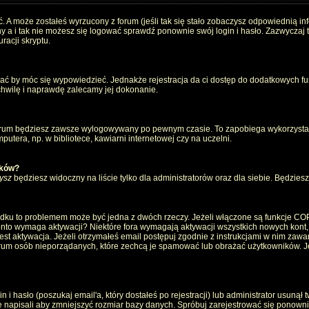
. A może zostałeś wyrzucony z forum (jeśli tak się stało zobaczysz odpowiednią i
 a i tak nie możesz się logować sprawdź ponownie swój login i hasło. Zazwyczaj to 
racji skryptu.
wać by móc się wypowiedzieć. Jednakże rejestracja da ci dostęp do dodatkowych fun
 chwilę i naprawdę zalecamy jej dokonanie.
rum będziesz zawsze wylogowywany po pewnym czasie. To zapobiega wykorzystan
utera, np. w bibliotece, kawiarni internetowej czy na uczelni.
ików?
ysz
będziesz widoczny na liście tylko dla administratorów oraz dla siebie. Będziesz 
ządku to problemem może być jedna z dwóch rzeczy. Jeżeli włączone są funkcje CO
e konto wymaga aktywacji? Niektóre fora wymagają aktywacji wszystkich nowych kont
 aktywacja. Jeżeli otrzymałeś email postępuj zgodnie z instrukcjami w nim zawarty
um osób nieporządanych, które zechcą je spamować lub obrażać użytkowników. Jeż
 hasło (poszukaj email'a, który dostałeś po rejestracji) lub administrator usunął 
e napisali aby zmniejszyć rozmiar bazy danych. Spróbuj zarejestrować się ponown