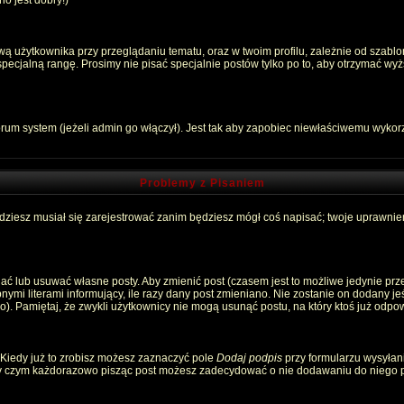
o jest dobry!)
 użytkownika przy przeglądaniu tematu, oraz w twoim profilu, zależnie od szablon
pecjalną rangę. Prosimy nie pisać specjalnie postów tylko po to, aby otrzymać wyż
rum system (jeżeli admin go włączył). Jest tak aby zapobiec niewłaściwemu wyko
Problemy z Pisaniem
ędziesz musiał się zarejestrować zanim będziesz mógł coś napisać; twoje uprawnien
ć lub usuwać własne posty. Aby zmienić post (czasem jest to możliwe jedynie przez
nymi literami informujący, ile razy dany post zmieniano. Nie zostanie on dodany jeśl
). Pamiętaj, że zwykli użytkownicy nie mogą usunąć postu, na który ktoś już odpow
 Kiedy już to zrobisz możesz zaznaczyć pole
Dodaj podpis
przy formularzu wysyłan
zy czym każdorazowo pisząc post możesz zadecydować o nie dodawaniu do niego p