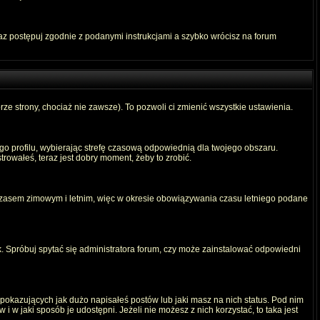
raz postępuj zgodnie z podanymi instrukcjami a szybko wrócisz na forum
rze strony, chociaż nie zawsze). To pozwoli ci zmienić wszystkie ustawienia.
ego profilu, wybierając strefę czasową odpowiednią dla twojego obszaru.
rowałeś, teraz jest dobry moment, żeby to zrobić.
 czasem zimowym i letnim, więc w okresie obowiązywania czasu letniego podane
. Spróbuj spytać się administratora forum, czy może zainstalować odpowiedni
okazujących jak dużo napisałeś postów lub jaki masz na nich status. Pod nim
 w jaki sposób je udostępni. Jeżeli nie możesz z nich korzystać, to taka jest