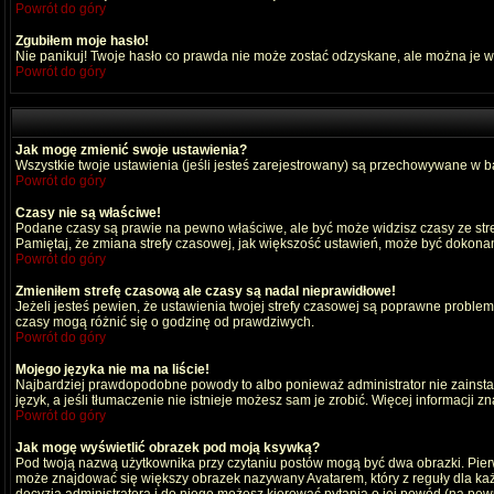
Powrót do góry
Zgubiłem moje hasło!
Nie panikuj! Twoje hasło co prawda nie może zostać odzyskane, ale można je wyc
Powrót do góry
Jak mogę zmienić swoje ustawienia?
Wszystkie twoje ustawienia (jeśli jesteś zarejestrowany) są przechowywane w ba
Powrót do góry
Czasy nie są właściwe!
Podane czasy są prawie na pewno właściwe, ale być może widzisz czasy ze strefy
Pamiętaj, że zmiana strefy czasowej, jak większość ustawień, może być dokonana
Powrót do góry
Zmieniłem strefę czasową ale czasy są nadal nieprawidłowe!
Jeżeli jesteś pewien, że ustawienia twojej strefy czasowej są poprawne probl
czasy mogą różnić się o godzinę od prawdziwych.
Powrót do góry
Mojego języka nie ma na liście!
Najbardziej prawdopodobne powody to albo ponieważ administrator nie zainstal
język, a jeśli tłumaczenie nie istnieje możesz sam je zrobić. Więcej informacji 
Powrót do góry
Jak mogę wyświetlić obrazek pod moją ksywką?
Pod twoją nazwą użytkownika przy czytaniu postów mogą być dwa obrazki. Pierw
może znajdować się większy obrazek nazywany Avatarem, który z reguły dla każdeg