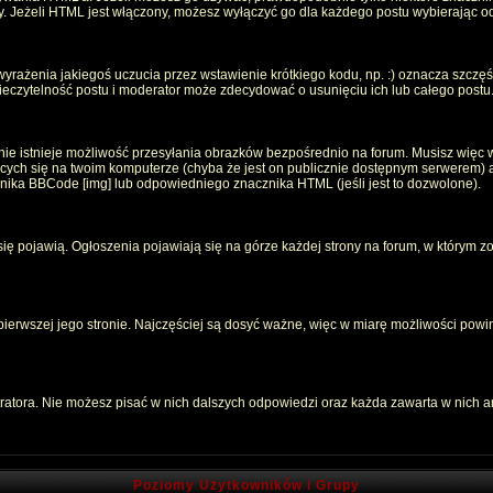
oty. Jeżeli HTML jest włączony, możesz wyłączyć go dla każdego postu wybierając 
rażenia jakiegoś uczucia przez wstawienie krótkiego kodu, np. :) oznacza szczęści
czytelność postu i moderator może zdecydować o usunięciu ich lub całego postu
ie istnieje możliwość przesyłania obrazków bezpośrednio na forum. Musisz więc w
jących się na twoim komputerze (chyba że jest on publicznie dostępnym serwerem
znika BBCode [img] lub odpowiedniego znacznika HTML (jeśli jest to dozwolone).
 się pojawią. Ogłoszenia pojawiają się na górze każdej strony na forum, w którym z
 pierwszej jego stronie. Najczęściej są dosyć ważne, więc w miarę możliwości powin
atora. Nie możesz pisać w nich dalszych odpowiedzi oraz każda zawarta w nich 
Poziomy Użytkowników i Grupy