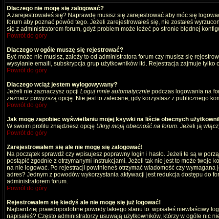
Dlaczego nie mogę się zalogować?
A zarejestrowałeś się? Naprawdę musisz się zarejestrować aby móc się logować
forum aby poznać powód tego. Jeżeli zarejestrowałeś się, nie zostałeś wyrzucony
się z administratorem forum, gdyż problem może leżeć po stronie błędnej konfigu
Powrót do góry
Dlaczego w ogóle muszę się rejestrować?
Być może nie musisz, zależy to od administratora forum czy musisz się rejestro
wysyłanie emaili, subskrypcja grup użytkowników itd. Rejestracja zajmuje tylko
Powrót do góry
Dlaczego wciąż jestem wylogowywany?
Jeżeli nie zaznaczysz opcji
Loguj mnie automatycznie
podczas logowania na fo
zaznacz powyższą opcję. Nie jest to zalecane, gdy korzystasz z publicznego komp
Powrót do góry
Jak mogę zapobiec wyświetlaniu mojej ksywki na liście obecnych użytkown
W swoim profilu znajdziesz opcję
Ukryj moją obecność na forum
. Jeżeli ją
włącz
Powrót do góry
Zarejestrowałem się ale nie mogę się zalogować!
Na początek sprawdź czy wpisujesz poprawny login i hasło. Jeżeli te są w por
postąpić zgodnie z otrzymanymi instrukcjami. Jeżeli tak nie jest to może twoj
na nie logować. Po rejestracji powinieneś otrzymać wiadomość czy wymagana jest
adres? Jednym z powodów wykorzystania aktywacji jest redukcja dostępu do for
administratorem forum.
Powrót do góry
Rejestrowałem się kiedyś ale nie mogę się już logować!
Najbardziej prawdopodobne powody takiego stanu to: wpisałeś niewłaściwy login i
napisałeś? Często administratorzy usuwają użytkowników, którzy w ogóle nic ni