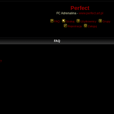
Perfect
FC Adrenalina -
www.perfect.art.pl
FAQ
Szukaj
Użytkownicy
Grupy
Rejestracja
Zaloguj
FAQ
w?