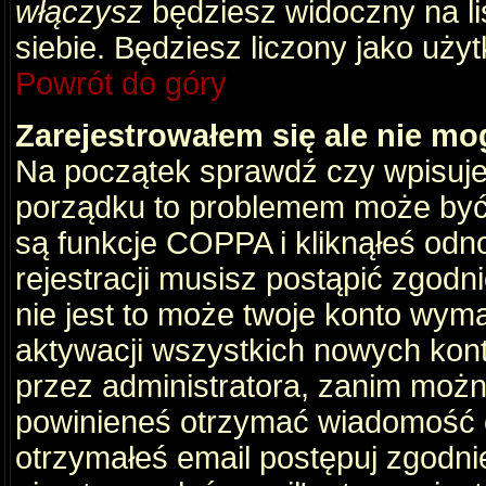
włączysz
będziesz widoczny na liś
siebie. Będziesz liczony jako użyt
Powrót do góry
Zarejestrowałem się ale nie mo
Na początek sprawdź czy wpisujes
porządku to problemem może być 
są funkcje COPPA i kliknąłeś odn
rejestracji musisz postąpić zgodni
nie jest to może twoje konto wym
aktywacji wszystkich nowych kon
przez administratora, zanim można
powinieneś otrzymać wiadomość c
otrzymałeś email postępuj zgodnie