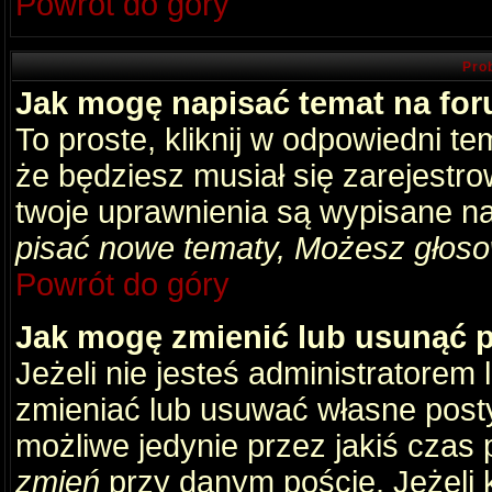
Powrót do góry
Pro
Jak mogę napisać temat na fo
To proste, kliknij w odpowiedni t
że będziesz musiał się zarejestr
twoje uprawnienia są wypisane na 
pisać nowe tematy, Możesz głosow
Powrót do góry
Jak mogę zmienić lub usunąć 
Jeżeli nie jesteś administratore
zmieniać lub usuwać własne posty
możliwe jedynie przez jakiś czas p
zmień
przy danym poście. Jeżeli k