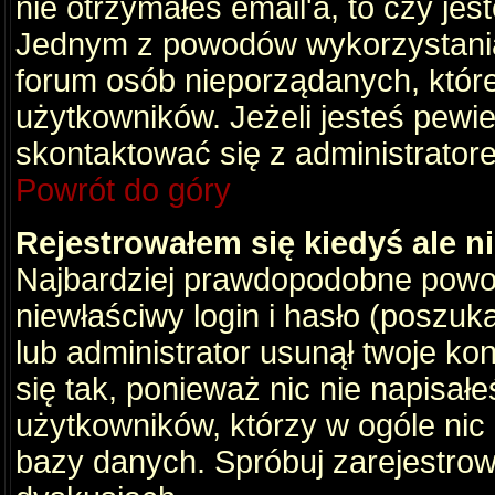
nie otrzymałeś email'a, to czy je
Jednym z powodów wykorzystania 
forum osób nieporządanych, któr
użytkowników. Jeżeli jesteś pewi
skontaktować się z administrator
Powrót do góry
Rejestrowałem się kiedyś ale n
Najbardziej prawdopodobne powod
niewłaściwy login i hasło (poszukaj
lub administrator usunął twoje ko
się tak, ponieważ nic nie napisał
użytkowników, którzy w ogóle nic 
bazy danych. Spróbuj zarejestro