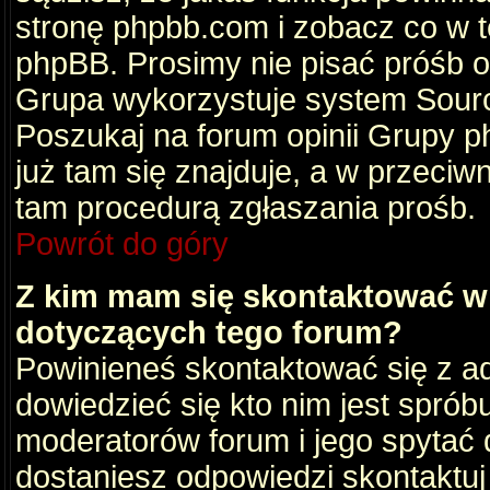
stronę phpbb.com i zobacz co w 
phpBB. Prosimy nie pisać próśb 
Grupa wykorzystuje system Sourc
Poszukaj na forum opinii Grupy ph
już tam się znajduje, a w przec
tam procedurą zgłaszania prośb.
Powrót do góry
Z kim mam się skontaktować w
dotyczących tego forum?
Powinieneś skontaktować się z ad
dowiedzieć się kto nim jest sprób
moderatorów forum i jego spytać d
dostaniesz odpowiedzi skontaktuj