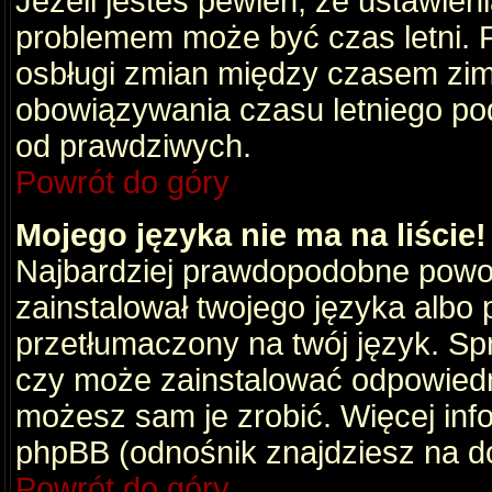
Jeżeli jesteś pewien, że ustawien
problemem może być czas letni. 
osbługi zmian między czasem zim
obowiązywania czasu letniego po
od prawdziwych.
Powrót do góry
Mojego języka nie ma na liście!
Najbardziej prawdopodobne powod
zainstalował twojego języka albo 
przetłumaczony na twój język. Spr
czy może zainstalować odpowiedni 
możesz sam je zrobić. Więcej info
phpBB (odnośnik znajdziesz na do
Powrót do góry