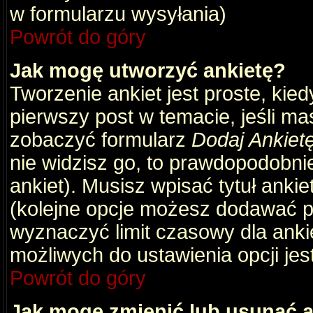
w formularzu wysyłania)
Powrót do góry
Jak mogę utworzyć ankietę?
Tworzenie ankiet jest proste, kie
pierwszy post w temacie, jeśli m
zobaczyć formularz
Dodaj Ankiet
nie widzisz go, to prawdopodobni
ankiet). Musisz wpisać tytuł ankie
(kolejne opcje możesz dodawać 
wyznaczyć limit czasowy dla ankie
możliwych do ustawienia opcji jes
Powrót do góry
Jak mogę zmienić lub usunąć a