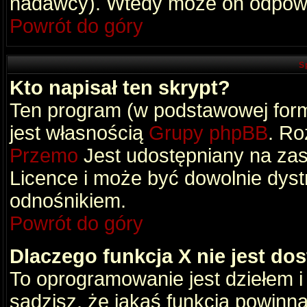
nadawcy). Wtedy może on odpowi
Powrót do góry
S
Kto napisał ten skrypt?
Ten program (w podstawowej formi
jest własnością
Grupy phpBB
. Ro
Przemo
Jest udostępniany na zas
Licence i może być dowolnie dys
odnośnikiem.
Powrót do góry
Dlaczego funkcja X nie jest do
To oprogramowanie jest dziełem i
sądzisz, że jakaś funkcja powinn