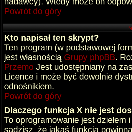
nadawcy). Wtedy może on odpowi
Powrót do góry
S
Kto napisał ten skrypt?
Ten program (w podstawowej formi
jest własnością
Grupy phpBB
. Ro
Przemo
Jest udostępniany na zas
Licence i może być dowolnie dys
odnośnikiem.
Powrót do góry
Dlaczego funkcja X nie jest do
To oprogramowanie jest dziełem i
sądzisz, że jakaś funkcja powinn