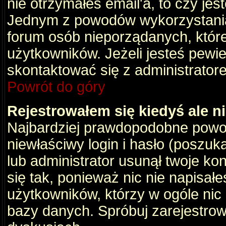
nie otrzymałeś email'a, to czy je
Jednym z powodów wykorzystania 
forum osób nieporządanych, któr
użytkowników. Jeżeli jesteś pewi
skontaktować się z administrator
Powrót do góry
Rejestrowałem się kiedyś ale n
Najbardziej prawdopodobne powod
niewłaściwy login i hasło (poszukaj
lub administrator usunął twoje ko
się tak, ponieważ nic nie napisał
użytkowników, którzy w ogóle nic 
bazy danych. Spróbuj zarejestro