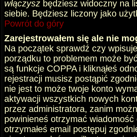
włączysz
będziesz widoczny na liś
siebie. Będziesz liczony jako użyt
Powrót do góry
Zarejestrowałem się ale nie mo
Na początek sprawdź czy wpisujes
porządku to problemem może być 
są funkcje COPPA i kliknąłeś odn
rejestracji musisz postąpić zgodni
nie jest to może twoje konto wym
aktywacji wszystkich nowych kon
przez administratora, zanim można
powinieneś otrzymać wiadomość c
otrzymałeś email postępuj zgodnie