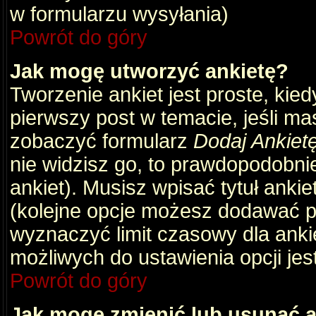
w formularzu wysyłania)
Powrót do góry
Jak mogę utworzyć ankietę?
Tworzenie ankiet jest proste, kie
pierwszy post w temacie, jeśli m
zobaczyć formularz
Dodaj Ankiet
nie widzisz go, to prawdopodobni
ankiet). Musisz wpisać tytuł ankie
(kolejne opcje możesz dodawać 
wyznaczyć limit czasowy dla ankie
możliwych do ustawienia opcji jes
Powrót do góry
Jak mogę zmienić lub usunąć a