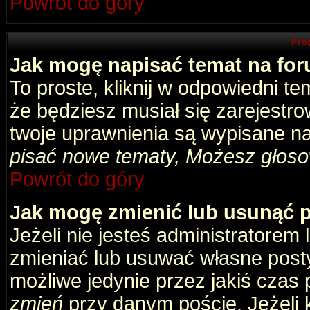
Powrót do góry
Pro
Jak mogę napisać temat na fo
To proste, kliknij w odpowiedni t
że będziesz musiał się zarejestr
twoje uprawnienia są wypisane na 
pisać nowe tematy, Możesz głosow
Powrót do góry
Jak mogę zmienić lub usunąć 
Jeżeli nie jesteś administratore
zmieniać lub usuwać własne posty
możliwe jedynie przez jakiś czas p
zmień
przy danym poście. Jeżeli k