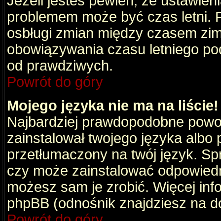
Jeżeli jesteś pewien, że ustawien
problemem może być czas letni. 
osbługi zmian między czasem zim
obowiązywania czasu letniego po
od prawdziwych.
Powrót do góry
Mojego języka nie ma na liście!
Najbardziej prawdopodobne powod
zainstalował twojego języka albo 
przetłumaczony na twój język. Spr
czy może zainstalować odpowiedni 
możesz sam je zrobić. Więcej info
phpBB (odnośnik znajdziesz na do
Powrót do góry