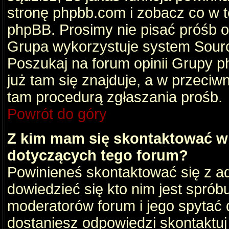
stronę phpbb.com i zobacz co w 
phpBB. Prosimy nie pisać próśb 
Grupa wykorzystuje system Sourc
Poszukaj na forum opinii Grupy ph
już tam się znajduje, a w przec
tam procedurą zgłaszania prośb.
Powrót do góry
Z kim mam się skontaktować w
dotyczących tego forum?
Powinieneś skontaktować się z ad
dowiedzieć się kto nim jest sprób
moderatorów forum i jego spytać d
dostaniesz odpowiedzi skontaktuj