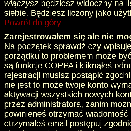
włączysz
będziesz widoczny na liś
siebie. Będziesz liczony jako użyt
Powrót do góry
Zarejestrowałem się ale nie mo
Na początek sprawdź czy wpisujes
porządku to problemem może być 
są funkcje COPPA i kliknąłeś odn
rejestracji musisz postąpić zgodni
nie jest to może twoje konto wym
aktywacji wszystkich nowych kon
przez administratora, zanim można
powinieneś otrzymać wiadomość c
otrzymałeś email postępuj zgodnie