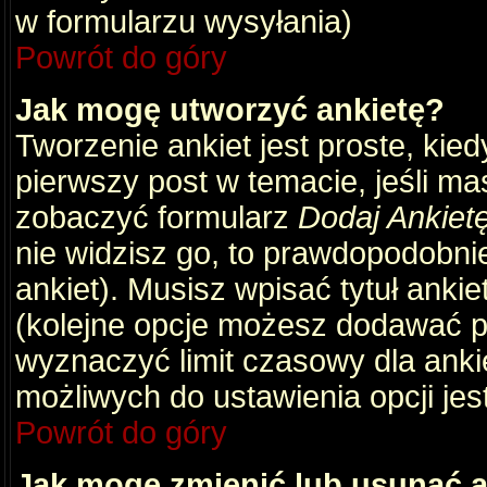
w formularzu wysyłania)
Powrót do góry
Jak mogę utworzyć ankietę?
Tworzenie ankiet jest proste, kie
pierwszy post w temacie, jeśli m
zobaczyć formularz
Dodaj Ankiet
nie widzisz go, to prawdopodobni
ankiet). Musisz wpisać tytuł ankie
(kolejne opcje możesz dodawać 
wyznaczyć limit czasowy dla ankie
możliwych do ustawienia opcji jes
Powrót do góry
Jak mogę zmienić lub usunąć a