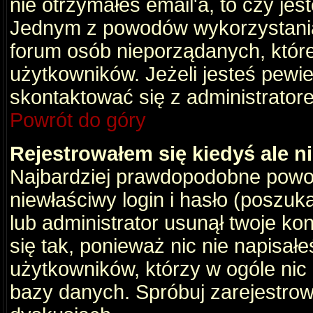
nie otrzymałeś email'a, to czy je
Jednym z powodów wykorzystania 
forum osób nieporządanych, któr
użytkowników. Jeżeli jesteś pewi
skontaktować się z administrator
Powrót do góry
Rejestrowałem się kiedyś ale n
Najbardziej prawdopodobne powod
niewłaściwy login i hasło (poszukaj
lub administrator usunął twoje ko
się tak, ponieważ nic nie napisał
użytkowników, którzy w ogóle nic 
bazy danych. Spróbuj zarejestro