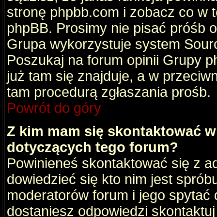
stronę phpbb.com i zobacz co w 
phpBB. Prosimy nie pisać próśb 
Grupa wykorzystuje system Sourc
Poszukaj na forum opinii Grupy ph
już tam się znajduje, a w przec
tam procedurą zgłaszania prośb.
Powrót do góry
Z kim mam się skontaktować w
dotyczących tego forum?
Powinieneś skontaktować się z ad
dowiedzieć się kto nim jest sprób
moderatorów forum i jego spytać d
dostaniesz odpowiedzi skontaktuj