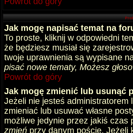
Powrót do góry
Pro
Jak mogę napisać temat na fo
To proste, kliknij w odpowiedni t
że będziesz musiał się zarejestr
twoje uprawnienia są wypisane na 
pisać nowe tematy, Możesz głosow
Powrót do góry
Jak mogę zmienić lub usunąć 
Jeżeli nie jesteś administratore
zmieniać lub usuwać własne posty
możliwe jedynie przez jakiś czas p
zmień
przy danym poście. Jeżeli k