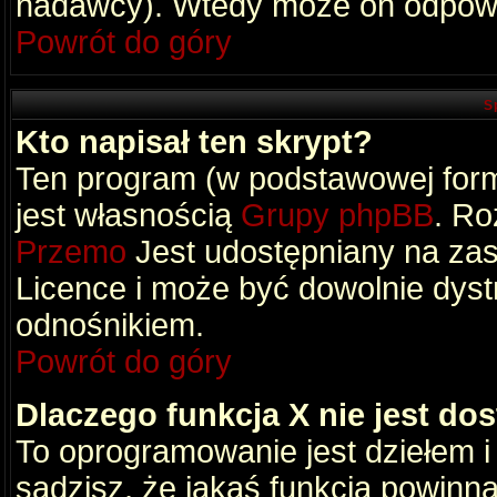
nadawcy). Wtedy może on odpowi
Powrót do góry
S
Kto napisał ten skrypt?
Ten program (w podstawowej formi
jest własnością
Grupy phpBB
. Ro
Przemo
Jest udostępniany na zas
Licence i może być dowolnie dys
odnośnikiem.
Powrót do góry
Dlaczego funkcja X nie jest do
To oprogramowanie jest dziełem i
sądzisz, że jakaś funkcja powinn