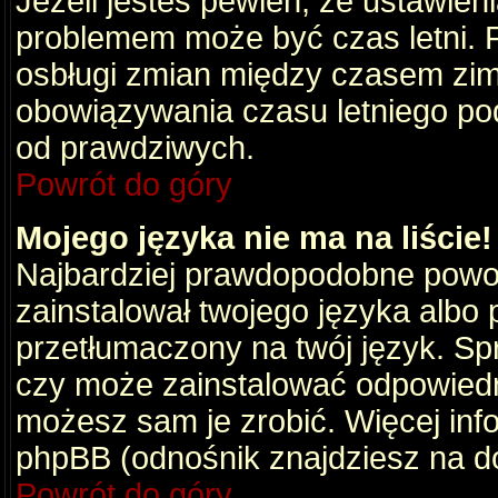
Jeżeli jesteś pewien, że ustawien
problemem może być czas letni. 
osbługi zmian między czasem zim
obowiązywania czasu letniego po
od prawdziwych.
Powrót do góry
Mojego języka nie ma na liście!
Najbardziej prawdopodobne powod
zainstalował twojego języka albo 
przetłumaczony na twój język. Spr
czy może zainstalować odpowiedni 
możesz sam je zrobić. Więcej info
phpBB (odnośnik znajdziesz na do
Powrót do góry