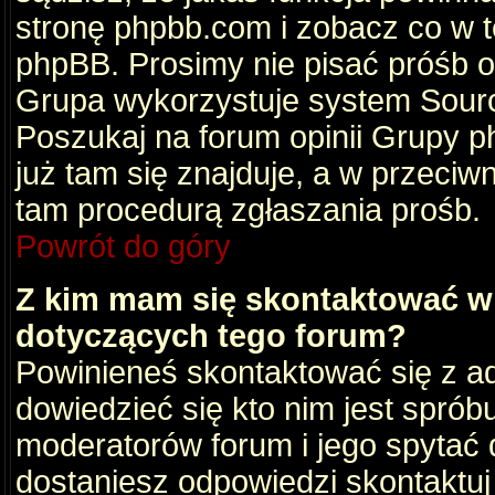
stronę phpbb.com i zobacz co w 
phpBB. Prosimy nie pisać próśb 
Grupa wykorzystuje system Sourc
Poszukaj na forum opinii Grupy ph
już tam się znajduje, a w przec
tam procedurą zgłaszania prośb.
Powrót do góry
Z kim mam się skontaktować w
dotyczących tego forum?
Powinieneś skontaktować się z ad
dowiedzieć się kto nim jest sprób
moderatorów forum i jego spytać d
dostaniesz odpowiedzi skontaktuj