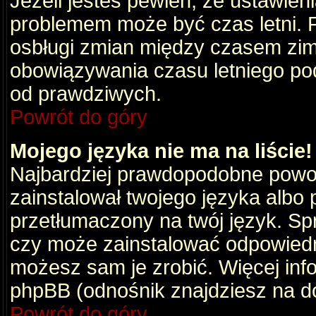
Jeżeli jesteś pewien, że ustawien
problemem może być czas letni. 
osbługi zmian między czasem zim
obowiązywania czasu letniego po
od prawdziwych.
Powrót do góry
Mojego języka nie ma na liście!
Najbardziej prawdopodobne powod
zainstalował twojego języka albo 
przetłumaczony na twój język. Spr
czy może zainstalować odpowiedni 
możesz sam je zrobić. Więcej info
phpBB (odnośnik znajdziesz na do
Powrót do góry