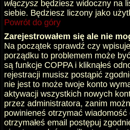
włączysz
będziesz widoczny na liś
siebie. Będziesz liczony jako użyt
Powrót do góry
Zarejestrowałem się ale nie mo
Na początek sprawdź czy wpisujes
porządku to problemem może być 
są funkcje COPPA i kliknąłeś odn
rejestracji musisz postąpić zgodni
nie jest to może twoje konto wym
aktywacji wszystkich nowych kon
przez administratora, zanim można
powinieneś otrzymać wiadomość c
otrzymałeś email postępuj zgodnie