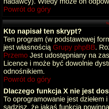
nadawcy). Wtedy może on odpowi
Powrót do góry
S
Kto napisał ten skrypt?
Ten program (w podstawowej formi
jest własnością
Grupy phpBB
. Ro
Przemo
Jest udostępniany na zas
Licence i może być dowolnie dys
odnośnikiem.
Powrót do góry
Dlaczego funkcja X nie jest do
To oprogramowanie jest dziełem i
sądzisz, że jakaś funkcja powinn