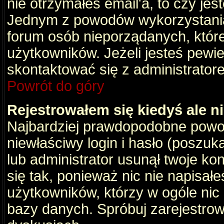
nie otrzymałeś email'a, to czy je
Jednym z powodów wykorzystania 
forum osób nieporządanych, któr
użytkowników. Jeżeli jesteś pewi
skontaktować się z administrator
Powrót do góry
Rejestrowałem się kiedyś ale n
Najbardziej prawdopodobne powod
niewłaściwy login i hasło (poszukaj
lub administrator usunął twoje ko
się tak, ponieważ nic nie napisał
użytkowników, którzy w ogóle nic 
bazy danych. Spróbuj zarejestro