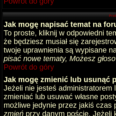
Powrót do góry
Pro
Jak mogę napisać temat na fo
To proste, kliknij w odpowiedni t
że będziesz musiał się zarejestr
twoje uprawnienia są wypisane na 
pisać nowe tematy, Możesz głosow
Powrót do góry
Jak mogę zmienić lub usunąć 
Jeżeli nie jesteś administratore
zmieniać lub usuwać własne posty
możliwe jedynie przez jakiś czas p
zmień
przy danym poście. Jeżeli k