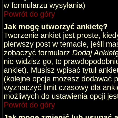
w formularzu wysyłania)
Powrót do góry
Jak mogę utworzyć ankietę?
Tworzenie ankiet jest proste, kie
pierwszy post w temacie, jeśli m
zobaczyć formularz
Dodaj Ankiet
nie widzisz go, to prawdopodobni
ankiet). Musisz wpisać tytuł ankie
(kolejne opcje możesz dodawać 
wyznaczyć limit czasowy dla ankie
możliwych do ustawienia opcji jes
Powrót do góry
Jak mogę zmienić lub usunąć a