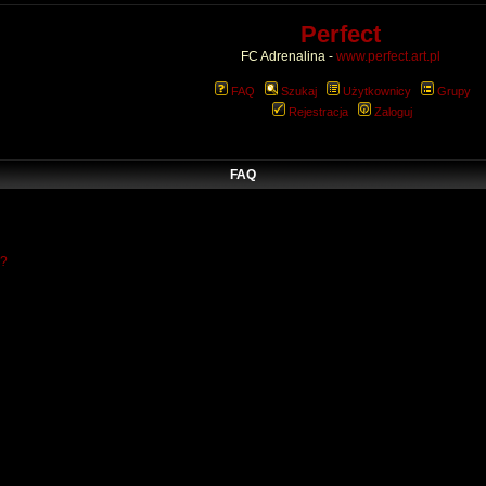
Perfect
FC Adrenalina -
www.perfect.art.pl
FAQ
Szukaj
Użytkownicy
Grupy
Rejestracja
Zaloguj
FAQ
w?