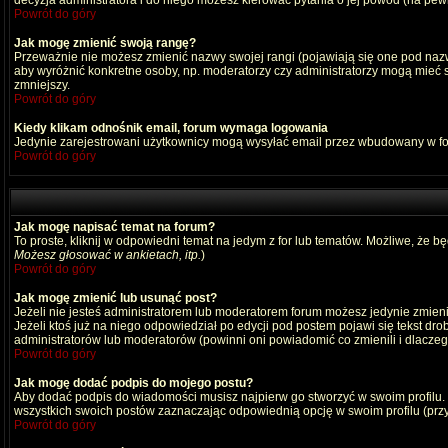
decyzja administratora i do niego możesz kierować pytania o jej powód (na pewn
Powrót do góry
Jak mogę zmienić swoją rangę?
Przeważnie nie możesz zmienić nazwy swojej rangi (pojawiają się one pod nazwą
aby wyróżnić konkretne osoby, np. moderatorzy czy administratorzy mogą mieć s
zmniejszy.
Powrót do góry
Kiedy klikam odnośnik email, forum wymaga logowania
Jedynie zarejestrowani użytkownicy mogą wysyłać email przez wbudowany w fo
Powrót do góry
Jak mogę napisać temat na forum?
To proste, kliknij w odpowiedni temat na jedym z for lub tematów. Możliwe, że b
Możesz głosować w ankietach, itp.
)
Powrót do góry
Jak mogę zmienić lub usunąć post?
Jeżeli nie jesteś administratorem lub moderatorem forum możesz jedynie zmienia
Jeżeli ktoś już na niego odpowiedział po edycji pod postem pojawi się tekst drob
administratorów lub moderatorów (powinni oni powiadomić co zmienili i dlaczego
Powrót do góry
Jak mogę dodać podpis do mojego postu?
Aby dodać podpis do wiadomości musisz najpierw go stworzyć w swoim profilu.
wszystkich swoich postów zaznaczając odpowiednią opcję w swoim profilu (pr
Powrót do góry