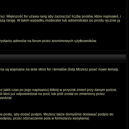
u). Większość for używa rang aby zaznaczyć liczbę postów, które napisałeś, i
szą rangę. W takim wypadku moderator lub administrator po prostu ręcznie ją
rzystaniu adresów na forum przez anonimowych użytkowników.
ia są wypisane na dole stron for i tematów (lista
Możesz pisać nowe tematy,
 jakiś czas po jego napisaniu) kliknij w przycisk
zmień
przy danym poście.
i ktoś już odpowiedział na post, lub jeśli został on zmieniony przez
iedział.
ia postu, aby dodać podpis. Możesz także domyślnie dodawać podpis do
odpisu, przez odznaczenie pola w formularzu wysyłania)