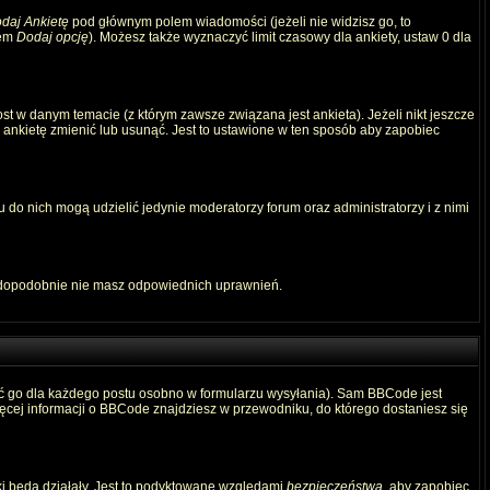
daj Ankietę
pod głównym polem wiadomości (jeżeli nie widzisz go, to
iem
Dodaj opcję
). Możesz także wyznaczyć limit czasowy dla ankiety, ustaw 0 dla
t w danym temacie (z którym zawsze związana jest ankieta). Jeżeli nikt jeszcze
ą ankietę zmienić lub usunąć. Jest to ustawione w ten sposób aby zapobiec
 do nich mogą udzielić jedynie moderatorzy forum oraz administratorzy i z nimi
awdopodobnie nie masz odpowiednich uprawnień.
ć go dla każdego postu osobno w formularzu wysyłania). Sam BBCode jest
Więcej informacji o BBCode znajdziesz w przewodniku, do którego dostaniesz się
ki będą działały. Jest to podyktowane względami
bezpieczeństwa
, aby zapobiec