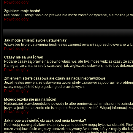
Powrót do góry
Zgubiłem moje hasło!
Nie panikuj! Twoje hasło co prawda nie może zostać odzyskane, ale można je wyc
Powrót do góry
Jak mogę zmienić swoje ustawienia?
Wszystkie twoje ustawienia (jeśli jesteś zarejestrowany) są przechowywane w ba
Powrót do góry
Czasy nie są właściwe!
Podane czasy są prawie na pewno właściwe, ale być może widzisz czasy ze strefy
Pamiętaj, że zmiana strefy czasowej, jak większość ustawień, może być dokonana
Powrót do góry
Zmieniłem strefę czasową ale czasy są nadal nieprawidłowe!
Jeżeli jesteś pewien, że ustawienia twojej strefy czasowej są poprawne probl
czasy mogą różnić się o godzinę od prawdziwych.
Powrót do góry
Mojego języka nie ma na liście!
Najbardziej prawdopodobne powody to albo ponieważ administrator nie zainstal
język, a jeśli tłumaczenie nie istnieje możesz sam je zrobić. Więcej informacji 
Powrót do góry
Jak mogę wyświetlić obrazek pod moją ksywką?
Pod twoją nazwą użytkownika przy czytaniu postów mogą być dwa obrazki. Pierw
może znajdować się większy obrazek nazywany Avatarem, który z reguły dla każdeg