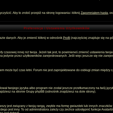
zyścić. Aby to zrobić przejdź na stronę logowania i kliknij
Zapomniałem hasła
, o
Preferencje i Ustawienia Użytkowników
zie danych. Aby je zmienić kliknij w odnośnik
Profil
(najczęściej znajduje się na gó
 czasowej innej niż twoja. Jeżeli tak jest, to powinieneś zmienić ustawienia twoj
 jedynie przez użytkowników zarejestrowanych. Jeśli więc jeszcze się nie zarejest
emem może być czas letni. Forum nie jest zaprojektowane do osbługi zmian między
ował twojego języka albo program nie został jeszcze przetłumaczony na twój język
znajdziesz na stronie Grupy phpBB (odnośnik znajdziesz na dole strony).
szy jest związany z twoją rangą, zwykle ma formę gwiazdek lub innych znaczków p
o jest inny. To od administratora zależy czy zechce udostępnić funkcje Avatartów i