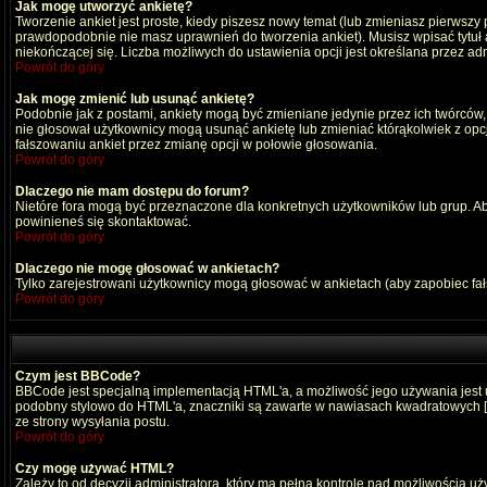
Jak mogę utworzyć ankietę?
Tworzenie ankiet jest proste, kiedy piszesz nowy temat (lub zmieniasz pierwszy
prawdopodobnie nie masz uprawnień do tworzenia ankiet). Musisz wpisać tytuł
niekończącej się. Liczba możliwych do ustawienia opcji jest określana przez adm
Powrót do góry
Jak mogę zmienić lub usunąć ankietę?
Podobnie jak z postami, ankiety mogą być zmieniane jedynie przez ich twórców,
nie głosował użytkownicy mogą usunąć ankietę lub zmieniać którąkolwiek z opcji
fałszowaniu ankiet przez zmianę opcji w połowie głosowania.
Powrót do góry
Dlaczego nie mam dostępu do forum?
Nietóre fora mogą być przeznaczone dla konkretnych użytkowników lub grup. Aby 
powinieneś się skontaktować.
Powrót do góry
Dlaczego nie mogę głosować w ankietach?
Tylko zarejestrowani użytkownicy mogą głosować w ankietach (aby zapobiec fa
Powrót do góry
Czym jest BBCode?
BBCode jest specjalną implementacją HTML'a, a możliwość jego używania jest
podobny stylowo do HTML'a, znaczniki są zawarte w nawiasach kwadratowych [ i ]
ze strony wysyłania postu.
Powrót do góry
Czy mogę używać HTML?
Zależy to od decyzji administratora, który ma pełną kontrolę nad możliwością 