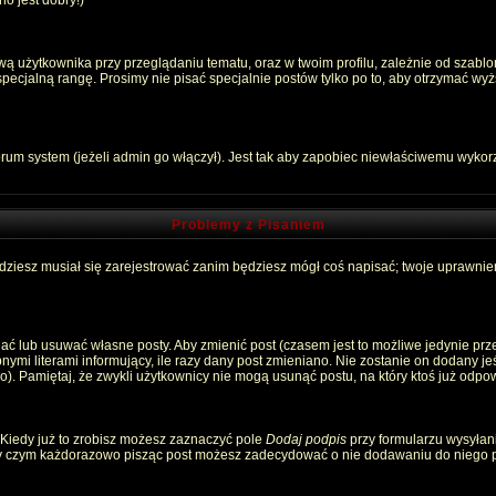
o jest dobry!)
 użytkownika przy przeglądaniu tematu, oraz w twoim profilu, zależnie od szablon
pecjalną rangę. Prosimy nie pisać specjalnie postów tylko po to, aby otrzymać wyż
rum system (jeżeli admin go włączył). Jest tak aby zapobiec niewłaściwemu wyko
Problemy z Pisaniem
ędziesz musiał się zarejestrować zanim będziesz mógł coś napisać; twoje uprawnien
ć lub usuwać własne posty. Aby zmienić post (czasem jest to możliwe jedynie przez
nymi literami informujący, ile razy dany post zmieniano. Nie zostanie on dodany jeśl
). Pamiętaj, że zwykli użytkownicy nie mogą usunąć postu, na który ktoś już odpow
 Kiedy już to zrobisz możesz zaznaczyć pole
Dodaj podpis
przy formularzu wysyłan
zy czym każdorazowo pisząc post możesz zadecydować o nie dodawaniu do niego p