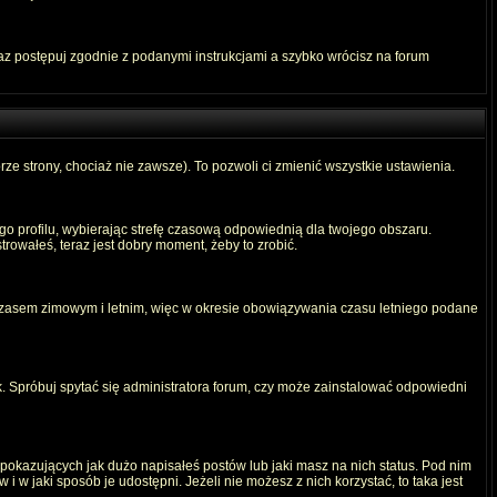
raz postępuj zgodnie z podanymi instrukcjami a szybko wrócisz na forum
rze strony, chociaż nie zawsze). To pozwoli ci zmienić wszystkie ustawienia.
ego profilu, wybierając strefę czasową odpowiednią dla twojego obszaru.
rowałeś, teraz jest dobry moment, żeby to zrobić.
 czasem zimowym i letnim, więc w okresie obowiązywania czasu letniego podane
. Spróbuj spytać się administratora forum, czy może zainstalować odpowiedni
okazujących jak dużo napisałeś postów lub jaki masz na nich status. Pod nim
 w jaki sposób je udostępni. Jeżeli nie możesz z nich korzystać, to taka jest