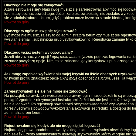
Dlaczego nie mogę się zalogować?
A zarejestrowałeś się? Naprawdę musisz się zarejestrować aby móc się logować
forum aby poznać powód tego. Jeżeli zarejestrowałeś się, nie zostałeś wyrzucony
się z administratorem forum, gdyż problem może leżeć po stronie błędnej konfigu
Powrót do góry
Dlaczego w ogóle muszę się rejestrować?
Być może nie musisz, zależy to od administratora forum czy musisz się rejestro
wysyłanie emaili, subskrypcja grup użytkowników itd. Rejestracja zajmuje tylko
Powrót do góry
Dlaczego wciąż jestem wylogowywany?
Jeżeli nie zaznaczysz opcji
Loguj mnie automatycznie
podczas logowania na fo
zaznacz powyższą opcję. Nie jest to zalecane, gdy korzystasz z publicznego komp
Powrót do góry
Jak mogę zapobiec wyświetlaniu mojej ksywki na liście obecnych użytkown
W swoim profilu znajdziesz opcję
Ukryj moją obecność na forum
. Jeżeli ją
włącz
Powrót do góry
Zarejestrowałem się ale nie mogę się zalogować!
Na początek sprawdź czy wpisujesz poprawny login i hasło. Jeżeli te są w por
postąpić zgodnie z otrzymanymi instrukcjami. Jeżeli tak nie jest to może twoj
na nie logować. Po rejestracji powinieneś otrzymać wiadomość czy wymagana jest
adres? Jednym z powodów wykorzystania aktywacji jest redukcja dostępu do for
administratorem forum.
Powrót do góry
Rejestrowałem się kiedyś ale nie mogę się już logować!
Najbardziej prawdopodobne powody takiego stanu to: wpisałeś niewłaściwy login i
napisałeś? Często administratorzy usuwają użytkowników, którzy w ogóle nic ni