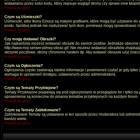
wstawianiu przez ludzi kodu, który zepsuje wygląd strony czy sprawi inne kłop
Powrót do góry
Czym są Uśmieszki?
Uśmieszki, albo Ikony Emocji są małymi grafikami, które mogą być używane do wy
postu. Spróbuj jednak nie nadużywać tych ikon, ponieważ mogą spowodować nie
Powrót do góry
Czy mogę dodawać Obrazki?
Jak najbardziej możesz wstawiać obrazki do swoich postów. Jednakże obecnie n
http://www.moj-serwer.pl/moj-obraz.gif. Nie możesz wstawiać obrazków znajdu
skrzynki pocztowe, strony chronione hasłem itp. Aby wstawić obrazek użyj znac
Powrót do góry
Czym są Ogłoszenia?
Ogłoszenia często zawierają istotne informacje i powinieneś czytać je gdy tylko
wymaga to uprawnień dostępu, ustawianych przez administratora.
Powrót do góry
Czym są Tematy Przyklejone?
Tematy Przyklejone pojawiają się pod ogłoszeniami w przeglądzie for i tylko na
uprawnienia są konieczne do pisania tematów przyklejonych na każdym forum.
Powrót do góry
Czym są Tematy Zablokowane?
Zablokowane Tematy są ustawiane w ten sposób przez moderatora lub administr
bardzo wiele.
Powrót do góry