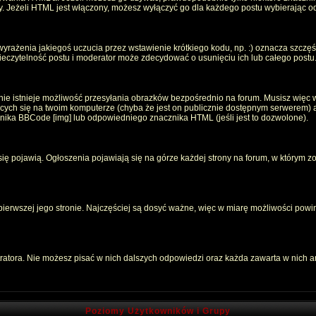
oty. Jeżeli HTML jest włączony, możesz wyłączyć go dla każdego postu wybierając 
rażenia jakiegoś uczucia przez wstawienie krótkiego kodu, np. :) oznacza szczęści
czytelność postu i moderator może zdecydować o usunięciu ich lub całego postu
ie istnieje możliwość przesyłania obrazków bezpośrednio na forum. Musisz więc w
jących się na twoim komputerze (chyba że jest on publicznie dostępnym serwerem
znika BBCode [img] lub odpowiedniego znacznika HTML (jeśli jest to dozwolone).
 się pojawią. Ogłoszenia pojawiają się na górze każdej strony na forum, w którym z
 pierwszej jego stronie. Najczęściej są dosyć ważne, więc w miarę możliwości powin
atora. Nie możesz pisać w nich dalszych odpowiedzi oraz każda zawarta w nich 
Poziomy Użytkowników i Grupy