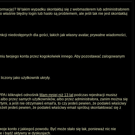
nformację)? W takim wypadku skontaktuj się z webmasterem lub administratorem
właśnie błędny login lub hasło są problemem, ale jeśli tak nie jest skontaktuj
kcji niedostępnych dla gości, takich jak własny avatar, prywatne wiadomości,
iu twojego konta przez kogokolwiek innego. Aby pozostawać zalogowanym
liczony jako użytkownik ukryty.
PPA i kliknąłeś odnośnik
Mam mniej niż 13 lat
podczas rejestracji musisz
, albo przez samych użytkowników, albo przez administratora, zanim można się
mi, a jeśli nie otrzymałeś email'a, to czy jesteś pewien, że podałeś właściwy
eli jesteś pewien, że podałeś właściwy email spróbuj skontaktować się z
twoje konto z jakiegoś powodu. Być może stało się tak, ponieważ nic nie
ie i bądź aktywny w dyskusjach.