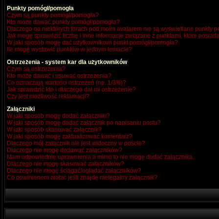
Punkty pomógł/pomogła
Czym są punkty pomógł/pomogła?
Kto może dawać punkty pomógł/pomogła?
Dlaczego na niektórych forach pod moim avatarem nie są wyświetlane punkty
Jak mogę sprawdzić liczbę i inne informacje związane z punktami, które posiada
W jaki sposób mogę dać użytkownikowi punkt pomógł/pomogła?
Ile mogę wystawić punktów w jednym temacie?
Ostrzeżenia - system kar dla użytkowników
Czym są ostrzeżenia?
Kto może dawać i usuwać ostrzeżenia?
Co oznaczają wartości ostrzeżeń (np. 1/3/6)?
Jak sprawdzić kto i dlaczego dał mi ostrzeżenie?
Czy jest możliwość reklamacji?
Załączniki
W jaki sposób mogę dodać załączniki?
W jaki sposób mogę dodać załącznik po napisaniu postu?
W jaki sposób skasować załącznik?
W jaki sposób mogę zaktualizować komentarz?
Dlaczego mój załącznik nie jest widoczny w poście?
Dlaczego nie mogę dodawać załączników?
Mam odpowiednie uprawnienia a mimo to nie mogę dodać załącznika.
Dlaczego nie mogę skasować załączników?
Dlaczego nie mogę ściągać/ogladać załączników?
Co powinienem zrobić jeśli znajdę nielegalny załącznik?