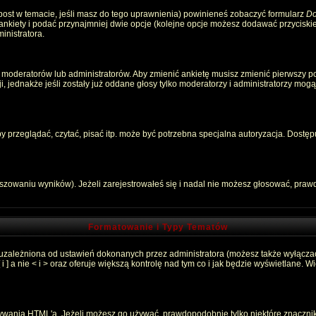
 post w temacie, jeśli masz do tego uprawnienia) powinieneś zobaczyć formularz
Do
 ankiety i podać przynajmniej dwie opcje (kolejne opcje możesz dodawać przycisk
inistratora.
 moderatorów lub administratorów. Aby zmienić ankietę musisz zmienić pierwszy pos
, jednakże jeśli zostały już oddane głosy tylko moderatorzy i administratorzy mog
przeglądać, czytać, pisać itp. może być potrzebna specjalna autoryzacja. Dostępu
łszowaniu wyników). Jeżeli zarejestrowałeś się i nadal nie możesz głosować, pr
Formatowanie i Typy Tematów
 uzależniona od ustawień dokonanych przez administratora (możesz także wyłącza
 a nie < i > oraz oferuje większą kontrolę nad tym co i jak będzie wyświetlane. 
używania HTML'a. Jeżeli możesz go używać, prawdopodobnie tylko niektóre znaczni