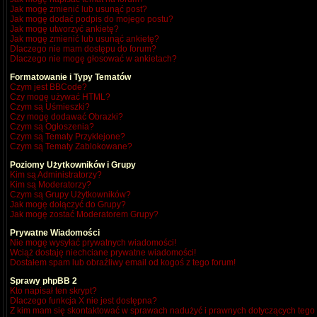
Jak mogę zmienić lub usunąć post?
Jak mogę dodać podpis do mojego postu?
Jak mogę utworzyć ankietę?
Jak mogę zmienić lub usunąć ankietę?
Dlaczego nie mam dostępu do forum?
Dlaczego nie mogę głosować w ankietach?
Formatowanie i Typy Tematów
Czym jest BBCode?
Czy mogę używać HTML?
Czym są Uśmieszki?
Czy mogę dodawać Obrazki?
Czym są Ogłoszenia?
Czym są Tematy Przyklejone?
Czym są Tematy Zablokowane?
Poziomy Użytkowników i Grupy
Kim są Administratorzy?
Kim są Moderatorzy?
Czym są Grupy Użytkowników?
Jak mogę dołączyć do Grupy?
Jak mogę zostać Moderatorem Grupy?
Prywatne Wiadomości
Nie mogę wysyłać prywatnych wiadomości!
Wciąż dostaję niechciane prywatne wiadomości!
Dostałem spam lub obraźliwy email od kogoś z tego forum!
Sprawy phpBB 2
Kto napisał ten skrypt?
Dlaczego funkcja X nie jest dostępna?
Z kim mam się skontaktować w sprawach nadużyć i prawnych dotyczących tego