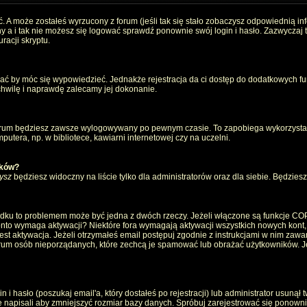
. A może zostałeś wyrzucony z forum (jeśli tak się stało zobaczysz odpowiednią i
 a i tak nie możesz się logować sprawdź ponownie swój login i hasło. Zazwyczaj to 
racji skryptu.
wać by móc się wypowiedzieć. Jednakże rejestracja da ci dostęp do dodatkowych fun
 chwilę i naprawdę zalecamy jej dokonanie.
rum będziesz zawsze wylogowywany po pewnym czasie. To zapobiega wykorzystan
utera, np. w bibliotece, kawiarni internetowej czy na uczelni.
ików?
ysz
będziesz widoczny na liście tylko dla administratorów oraz dla siebie. Będziesz 
ządku to problemem może być jedna z dwóch rzeczy. Jeżeli włączone są funkcje CO
e konto wymaga aktywacji? Niektóre fora wymagają aktywacji wszystkich nowych kont
 aktywacja. Jeżeli otrzymałeś email postępuj zgodnie z instrukcjami w nim zawarty
um osób nieporządanych, które zechcą je spamować lub obrażać użytkowników. Jeż
 hasło (poszukaj email'a, który dostałeś po rejestracji) lub administrator usunął 
e napisali aby zmniejszyć rozmiar bazy danych. Spróbuj zarejestrować się ponown