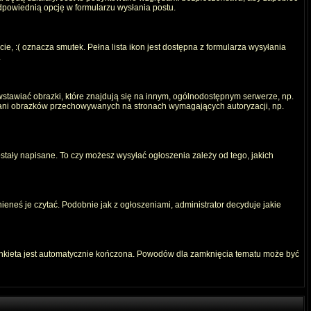
odpowiednią opcję w formularzu wysłania postu.
e, :( oznacza smutek. Pełna lista ikon jest dostępna z formularza wysyłania
.
stawiać obrazki, które znajdują się na innym, ogólnodostępnym serwerze, np.
) ani obrazków przechowywanych na stronach wymagających autoryzacji, np.
ostały napisane. To czy możesz wysyłać ogłoszenia zależy od tego, jakich
ieneś je czytać. Podobnie jak z ogłoszeniami, administrator decyduje jakie
ankieta jest automatycznie kończona. Powodów dla zamknięcia tematu może być