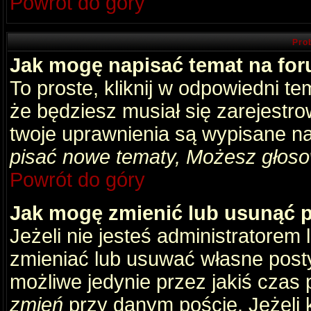
Powrót do góry
Pro
Jak mogę napisać temat na fo
To proste, kliknij w odpowiedni t
że będziesz musiał się zarejestr
twoje uprawnienia są wypisane na 
pisać nowe tematy, Możesz głosow
Powrót do góry
Jak mogę zmienić lub usunąć 
Jeżeli nie jesteś administratore
zmieniać lub usuwać własne posty
możliwe jedynie przez jakiś czas p
zmień
przy danym poście. Jeżeli k