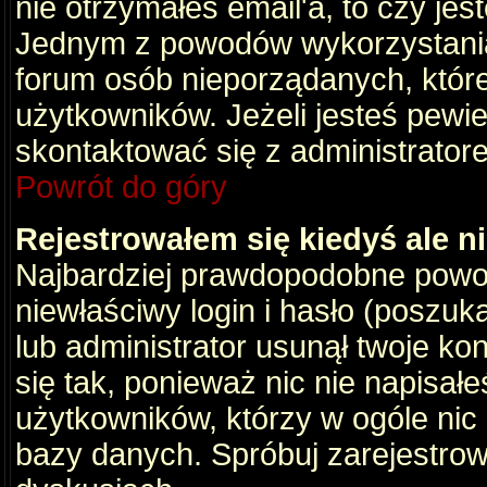
nie otrzymałeś email'a, to czy je
Jednym z powodów wykorzystania 
forum osób nieporządanych, któr
użytkowników. Jeżeli jesteś pewi
skontaktować się z administrator
Powrót do góry
Rejestrowałem się kiedyś ale n
Najbardziej prawdopodobne powod
niewłaściwy login i hasło (poszukaj
lub administrator usunął twoje ko
się tak, ponieważ nic nie napisał
użytkowników, którzy w ogóle nic 
bazy danych. Spróbuj zarejestro