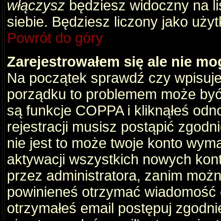
włączysz
będziesz widoczny na liś
siebie. Będziesz liczony jako użyt
Powrót do góry
Zarejestrowałem się ale nie mo
Na początek sprawdź czy wpisujes
porządku to problemem może być 
są funkcje COPPA i kliknąłeś odn
rejestracji musisz postąpić zgodni
nie jest to może twoje konto wym
aktywacji wszystkich nowych kon
przez administratora, zanim można
powinieneś otrzymać wiadomość c
otrzymałeś email postępuj zgodnie