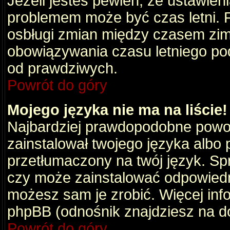
Jeżeli jesteś pewien, że ustawien
problemem może być czas letni. 
osbługi zmian między czasem zim
obowiązywania czasu letniego po
od prawdziwych.
Powrót do góry
Mojego języka nie ma na liście!
Najbardziej prawdopodobne powod
zainstalował twojego języka albo 
przetłumaczony na twój język. Spr
czy może zainstalować odpowiedni 
możesz sam je zrobić. Więcej info
phpBB (odnośnik znajdziesz na do
Powrót do góry