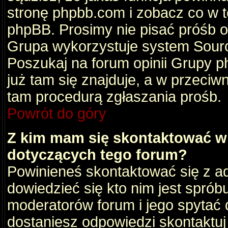
stronę phpbb.com i zobacz co w 
phpBB. Prosimy nie pisać próśb 
Grupa wykorzystuje system Sourc
Poszukaj na forum opinii Grupy ph
już tam się znajduje, a w przec
tam procedurą zgłaszania prośb.
Powrót do góry
Z kim mam się skontaktować w
dotyczących tego forum?
Powinieneś skontaktować się z ad
dowiedzieć się kto nim jest sprób
moderatorów forum i jego spytać d
dostaniesz odpowiedzi skontaktuj