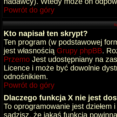
nadawcy). Wtedy może on odpowi
Powrót do góry
S
Kto napisał ten skrypt?
Ten program (w podstawowej formi
jest własnością
Grupy phpBB
. Ro
Przemo
Jest udostępniany na zas
Licence i może być dowolnie dys
odnośnikiem.
Powrót do góry
Dlaczego funkcja X nie jest do
To oprogramowanie jest dziełem i
sądzisz, że jakaś funkcja powinn