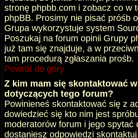
stronę phpbb.com i zobacz co w 
phpBB. Prosimy nie pisać próśb 
Grupa wykorzystuje system Sourc
Poszukaj na forum opinii Grupy ph
już tam się znajduje, a w przec
tam procedurą zgłaszania prośb.
Powrót do góry
Z kim mam się skontaktować w
dotyczących tego forum?
Powinieneś skontaktować się z ad
dowiedzieć się kto nim jest sprób
moderatorów forum i jego spytać d
dostaniesz odpowiedzi skontaktuj