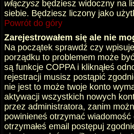
włączysz
będziesz widoczny na liś
siebie. Będziesz liczony jako użyt
Powrót do góry
Zarejestrowałem się ale nie mo
Na początek sprawdź czy wpisujes
porządku to problemem może być 
są funkcje COPPA i kliknąłeś odn
rejestracji musisz postąpić zgodni
nie jest to może twoje konto wym
aktywacji wszystkich nowych kon
przez administratora, zanim można
powinieneś otrzymać wiadomość c
otrzymałeś email postępuj zgodnie