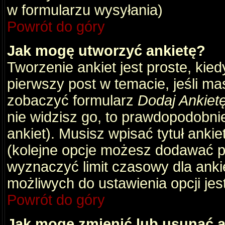
w formularzu wysyłania)
Powrót do góry
Jak mogę utworzyć ankietę?
Tworzenie ankiet jest proste, kie
pierwszy post w temacie, jeśli m
zobaczyć formularz
Dodaj Ankiet
nie widzisz go, to prawdopodobni
ankiet). Musisz wpisać tytuł ankie
(kolejne opcje możesz dodawać 
wyznaczyć limit czasowy dla ankie
możliwych do ustawienia opcji jes
Powrót do góry
Jak mogę zmienić lub usunąć a