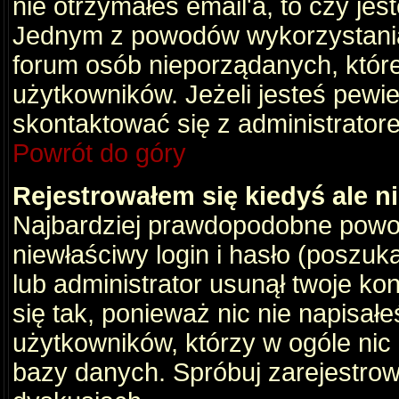
nie otrzymałeś email'a, to czy je
Jednym z powodów wykorzystania 
forum osób nieporządanych, któr
użytkowników. Jeżeli jesteś pewi
skontaktować się z administrator
Powrót do góry
Rejestrowałem się kiedyś ale n
Najbardziej prawdopodobne powod
niewłaściwy login i hasło (poszukaj
lub administrator usunął twoje ko
się tak, ponieważ nic nie napisał
użytkowników, którzy w ogóle nic 
bazy danych. Spróbuj zarejestro