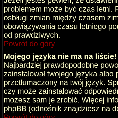
Jeżeli jesteś pewien, że ustawien
problemem może być czas letni. 
osbługi zmian między czasem zim
obowiązywania czasu letniego po
od prawdziwych.
Powrót do góry
Mojego języka nie ma na liście!
Najbardziej prawdopodobne powod
zainstalował twojego języka albo 
przetłumaczony na twój język. Spr
czy może zainstalować odpowiedni 
możesz sam je zrobić. Więcej info
phpBB (odnośnik znajdziesz na do
Powrót do góry