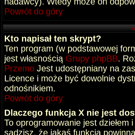
nadawcy). Wtedy może on odpowi
Powrót do góry
S
Kto napisał ten skrypt?
Ten program (w podstawowej formi
jest własnością
Grupy phpBB
. Ro
Przemo
Jest udostępniany na zas
Licence i może być dowolnie dys
odnośnikiem.
Powrót do góry
Dlaczego funkcja X nie jest do
To oprogramowanie jest dziełem i
sądzisz, że jakaś funkcja powinn