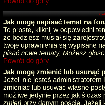
Powrót do góry
Pro
Jak mogę napisać temat na fo
To proste, kliknij w odpowiedni t
że będziesz musiał się zarejestr
twoje uprawnienia są wypisane na 
pisać nowe tematy, Możesz głosow
Powrót do góry
Jak mogę zmienić lub usunąć 
Jeżeli nie jesteś administratore
zmieniać lub usuwać własne posty
możliwe jedynie przez jakiś czas p
zmień
przy danym poście. Jeżeli k