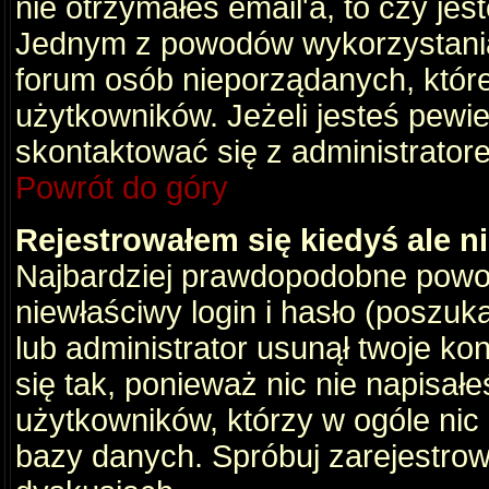
nie otrzymałeś email'a, to czy je
Jednym z powodów wykorzystania 
forum osób nieporządanych, któr
użytkowników. Jeżeli jesteś pewi
skontaktować się z administrator
Powrót do góry
Rejestrowałem się kiedyś ale n
Najbardziej prawdopodobne powod
niewłaściwy login i hasło (poszukaj
lub administrator usunął twoje ko
się tak, ponieważ nic nie napisał
użytkowników, którzy w ogóle nic 
bazy danych. Spróbuj zarejestro