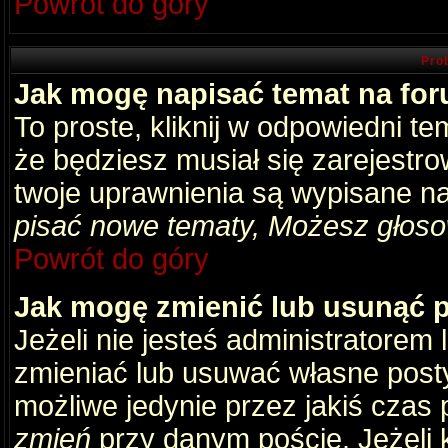
Powrót do góry
Pro
Jak mogę napisać temat na fo
To proste, kliknij w odpowiedni t
że będziesz musiał się zarejestr
twoje uprawnienia są wypisane na 
pisać nowe tematy, Możesz głosow
Powrót do góry
Jak mogę zmienić lub usunąć 
Jeżeli nie jesteś administratore
zmieniać lub usuwać własne posty
możliwe jedynie przez jakiś czas p
zmień
przy danym poście. Jeżeli k