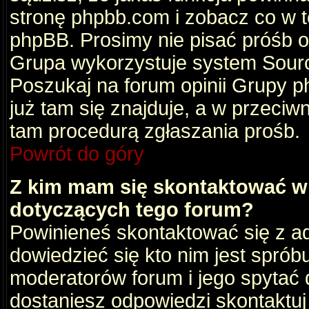
stronę phpbb.com i zobacz co w 
phpBB. Prosimy nie pisać próśb 
Grupa wykorzystuje system Sourc
Poszukaj na forum opinii Grupy ph
już tam się znajduje, a w przec
tam procedurą zgłaszania prośb.
Powrót do góry
Z kim mam się skontaktować w
dotyczących tego forum?
Powinieneś skontaktować się z ad
dowiedzieć się kto nim jest sprób
moderatorów forum i jego spytać d
dostaniesz odpowiedzi skontaktuj