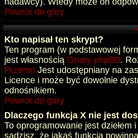
nadawcy). Wtedy może on odpowi
Powrót do góry
S
Kto napisał ten skrypt?
Ten program (w podstawowej formi
jest własnością
Grupy phpBB
. Ro
Przemo
Jest udostępniany na zas
Licence i może być dowolnie dys
odnośnikiem.
Powrót do góry
Dlaczego funkcja X nie jest do
To oprogramowanie jest dziełem i
sądzisz, że jakaś funkcja powinn