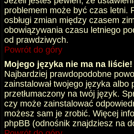
Jeżeli jesteś pewien, że ustawien
problemem może być czas letni. 
osbługi zmian między czasem zim
obowiązywania czasu letniego po
od prawdziwych.
Powrót do góry
Mojego języka nie ma na liście!
Najbardziej prawdopodobne powod
zainstalował twojego języka albo 
przetłumaczony na twój język. Spr
czy może zainstalować odpowiedni 
możesz sam je zrobić. Więcej info
phpBB (odnośnik znajdziesz na do
Powrót do góry