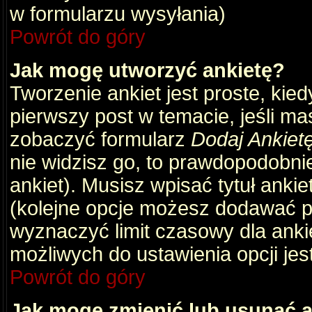
w formularzu wysyłania)
Powrót do góry
Jak mogę utworzyć ankietę?
Tworzenie ankiet jest proste, kie
pierwszy post w temacie, jeśli m
zobaczyć formularz
Dodaj Ankiet
nie widzisz go, to prawdopodobni
ankiet). Musisz wpisać tytuł ankie
(kolejne opcje możesz dodawać 
wyznaczyć limit czasowy dla ankie
możliwych do ustawienia opcji jes
Powrót do góry
Jak mogę zmienić lub usunąć a