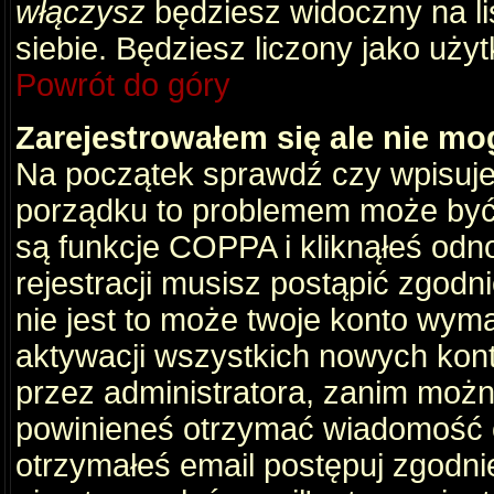
włączysz
będziesz widoczny na liś
siebie. Będziesz liczony jako użyt
Powrót do góry
Zarejestrowałem się ale nie mo
Na początek sprawdź czy wpisujes
porządku to problemem może być 
są funkcje COPPA i kliknąłeś odn
rejestracji musisz postąpić zgodni
nie jest to może twoje konto wym
aktywacji wszystkich nowych kon
przez administratora, zanim można
powinieneś otrzymać wiadomość c
otrzymałeś email postępuj zgodnie