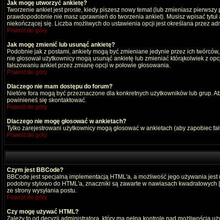
Jak mogę utworzyć ankietę?
Tworzenie ankiet jest proste, kiedy piszesz nowy temat (lub zmieniasz pierwszy
prawdopodobnie nie masz uprawnień do tworzenia ankiet). Musisz wpisać tytuł
niekończącej się. Liczba możliwych do ustawienia opcji jest określana przez adm
Powrót do góry
Jak mogę zmienić lub usunąć ankietę?
Podobnie jak z postami, ankiety mogą być zmieniane jedynie przez ich twórców,
nie głosował użytkownicy mogą usunąć ankietę lub zmieniać którąkolwiek z opcji
fałszowaniu ankiet przez zmianę opcji w połowie głosowania.
Powrót do góry
Dlaczego nie mam dostępu do forum?
Nietóre fora mogą być przeznaczone dla konkretnych użytkowników lub grup. Aby 
powinieneś się skontaktować.
Powrót do góry
Dlaczego nie mogę głosować w ankietach?
Tylko zarejestrowani użytkownicy mogą głosować w ankietach (aby zapobiec fa
Powrót do góry
Czym jest BBCode?
BBCode jest specjalną implementacją HTML'a, a możliwość jego używania jest
podobny stylowo do HTML'a, znaczniki są zawarte w nawiasach kwadratowych [ i ]
ze strony wysyłania postu.
Powrót do góry
Czy mogę używać HTML?
Zależy to od decyzji administratora, który ma pełną kontrolę nad możliwością 