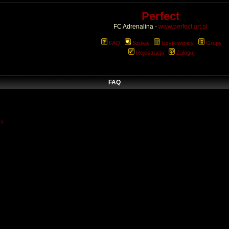
Perfect
FC Adrenalina -
www.perfect.art.pl
FAQ
Szukaj
Użytkownicy
Grupy
Rejestracja
Zaloguj
FAQ
w?