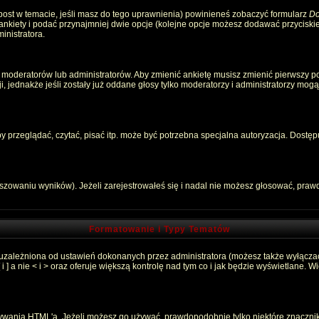
 post w temacie, jeśli masz do tego uprawnienia) powinieneś zobaczyć formularz
Do
 ankiety i podać przynajmniej dwie opcje (kolejne opcje możesz dodawać przycisk
inistratora.
 moderatorów lub administratorów. Aby zmienić ankietę musisz zmienić pierwszy pos
, jednakże jeśli zostały już oddane głosy tylko moderatorzy i administratorzy mog
przeglądać, czytać, pisać itp. może być potrzebna specjalna autoryzacja. Dostępu
łszowaniu wyników). Jeżeli zarejestrowałeś się i nadal nie możesz głosować, pr
Formatowanie i Typy Tematów
 uzależniona od ustawień dokonanych przez administratora (możesz także wyłącza
 a nie < i > oraz oferuje większą kontrolę nad tym co i jak będzie wyświetlane. 
używania HTML'a. Jeżeli możesz go używać, prawdopodobnie tylko niektóre znaczni