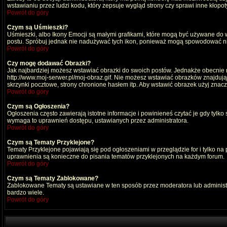
wstawianiu przez ludzi kodu, który zepsuje wygląd strony czy sprawi inne kłop
Powrót do góry
Czym są Uśmieszki?
Uśmieszki, albo Ikony Emocji są małymi grafikami, które mogą być używane do wy
postu. Spróbuj jednak nie nadużywać tych ikon, ponieważ mogą spowodować nie
Powrót do góry
Czy mogę dodawać Obrazki?
Jak najbardziej możesz wstawiać obrazki do swoich postów. Jednakże obecnie n
http://www.moj-serwer.pl/moj-obraz.gif. Nie możesz wstawiać obrazków znajdu
skrzynki pocztowe, strony chronione hasłem itp. Aby wstawić obrazek użyj znac
Powrót do góry
Czym są Ogłoszenia?
Ogłoszenia często zawierają istotne informacje i powinieneś czytać je gdy tylko
wymaga to uprawnień dostępu, ustawianych przez administratora.
Powrót do góry
Czym są Tematy Przyklejone?
Tematy Przyklejone pojawiają się pod ogłoszeniami w przeglądzie for i tylko na
uprawnienia są konieczne do pisania tematów przyklejonych na każdym forum.
Powrót do góry
Czym są Tematy Zablokowane?
Zablokowane Tematy są ustawiane w ten sposób przez moderatora lub administr
bardzo wiele.
Powrót do góry