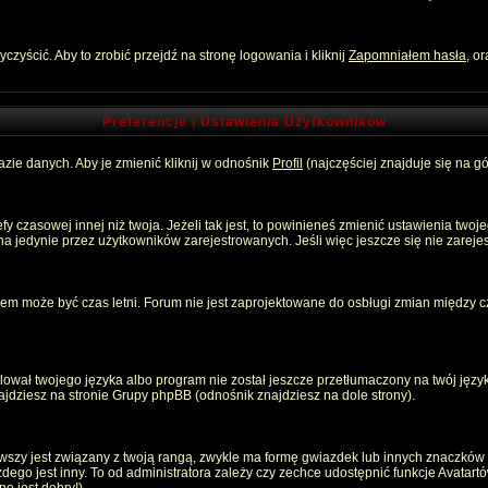
zyścić. Aby to zrobić przejdź na stronę logowania i kliknij
Zapomniałem hasła
, o
Preferencje i Ustawienia Użytkowników
zie danych. Aby je zmienić kliknij w odnośnik
Profil
(najczęściej znajduje się na gó
 czasowej innej niż twoja. Jeżeli tak jest, to powinieneś zmienić ustawienia twoj
 jedynie przez użytkowników zarejestrowanych. Jeśli więc jeszcze się nie zarejest
emem może być czas letni. Forum nie jest zaprojektowane do osbługi zmian między
ował twojego języka albo program nie został jeszcze przetłumaczony na twój język
znajdziesz na stronie Grupy phpBB (odnośnik znajdziesz na dole strony).
szy jest związany z twoją rangą, zwykle ma formę gwiazdek lub innych znaczków p
o jest inny. To od administratora zależy czy zechce udostępnić funkcje Avatartów i