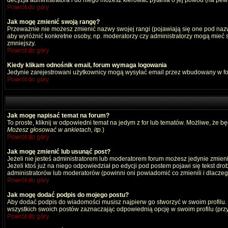
decyzja administratora i do niego możesz kierować pytania o jej powód (na pewn
Powrót do góry
Jak mogę zmienić swoją rangę?
Przeważnie nie możesz zmienić nazwy swojej rangi (pojawiają się one pod nazwą
aby wyróżnić konkretne osoby, np. moderatorzy czy administratorzy mogą mieć s
zmniejszy.
Powrót do góry
Kiedy klikam odnośnik email, forum wymaga logowania
Jedynie zarejestrowani użytkownicy mogą wysyłać email przez wbudowany w fo
Powrót do góry
Jak mogę napisać temat na forum?
To proste, kliknij w odpowiedni temat na jedym z for lub tematów. Możliwe, że b
Możesz głosować w ankietach, itp.
)
Powrót do góry
Jak mogę zmienić lub usunąć post?
Jeżeli nie jesteś administratorem lub moderatorem forum możesz jedynie zmienia
Jeżeli ktoś już na niego odpowiedział po edycji pod postem pojawi się tekst drob
administratorów lub moderatorów (powinni oni powiadomić co zmienili i dlaczego
Powrót do góry
Jak mogę dodać podpis do mojego postu?
Aby dodać podpis do wiadomości musisz najpierw go stworzyć w swoim profilu.
wszystkich swoich postów zaznaczając odpowiednią opcję w swoim profilu (pr
Powrót do góry