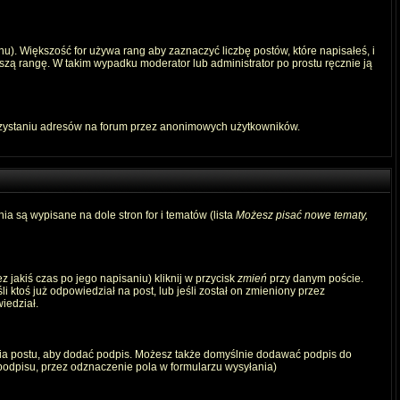
u). Większość for używa rang aby zaznaczyć liczbę postów, które napisałeś, i
szą rangę. W takim wypadku moderator lub administrator po prostu ręcznie ją
rzystaniu adresów na forum przez anonimowych użytkowników.
ia są wypisane na dole stron for i tematów (lista
Możesz pisać nowe tematy,
 jakiś czas po jego napisaniu) kliknij w przycisk
zmień
przy danym poście.
i ktoś już odpowiedział na post, lub jeśli został on zmieniony przez
iedział.
ia postu, aby dodać podpis. Możesz także domyślnie dodawać podpis do
odpisu, przez odznaczenie pola w formularzu wysyłania)