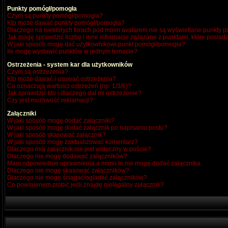
Punkty pomógł/pomogła
Czym są punkty pomógł/pomogła?
Kto może dawać punkty pomógł/pomogła?
Dlaczego na niektórych forach pod moim avatarem nie są wyświetlane punkty
Jak mogę sprawdzić liczbę i inne informacje związane z punktami, które posiada
W jaki sposób mogę dać użytkownikowi punkt pomógł/pomogła?
Ile mogę wystawić punktów w jednym temacie?
Ostrzeżenia - system kar dla użytkowników
Czym są ostrzeżenia?
Kto może dawać i usuwać ostrzeżenia?
Co oznaczają wartości ostrzeżeń (np. 1/3/6)?
Jak sprawdzić kto i dlaczego dał mi ostrzeżenie?
Czy jest możliwość reklamacji?
Załączniki
W jaki sposób mogę dodać załączniki?
W jaki sposób mogę dodać załącznik po napisaniu postu?
W jaki sposób skasować załącznik?
W jaki sposób mogę zaktualizować komentarz?
Dlaczego mój załącznik nie jest widoczny w poście?
Dlaczego nie mogę dodawać załączników?
Mam odpowiednie uprawnienia a mimo to nie mogę dodać załącznika.
Dlaczego nie mogę skasować załączników?
Dlaczego nie mogę ściągać/ogladać załączników?
Co powinienem zrobić jeśli znajdę nielegalny załącznik?