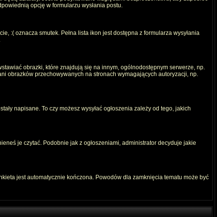
odpowiednią opcję w formularzu wysłania postu.
e, :( oznacza smutek. Pełna lista ikon jest dostępna z formularza wysyłania
.
stawiać obrazki, które znajdują się na innym, ogólnodostępnym serwerze, np.
) ani obrazków przechowywanych na stronach wymagających autoryzacji, np.
ostały napisane. To czy możesz wysyłać ogłoszenia zależy od tego, jakich
ieneś je czytać. Podobnie jak z ogłoszeniami, administrator decyduje jakie
ankieta jest automatycznie kończona. Powodów dla zamknięcia tematu może być