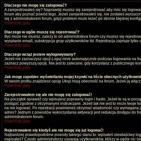
Dlaczego nie mogę się zalogować?
A zarejestrowałeś się? Naprawdę musisz się zarejestrować aby móc się logować
forum aby poznać powód tego. Jeżeli zarejestrowałeś się, nie zostałeś wyrzucony
się z administratorem forum, gdyż problem może leżeć po stronie błędnej konfigu
Powrót do góry
Dlaczego w ogóle muszę się rejestrować?
Być może nie musisz, zależy to od administratora forum czy musisz się rejestro
wysyłanie emaili, subskrypcja grup użytkowników itd. Rejestracja zajmuje tylko
Powrót do góry
Dlaczego wciąż jestem wylogowywany?
Jeżeli nie zaznaczysz opcji
Loguj mnie automatycznie
podczas logowania na fo
zaznacz powyższą opcję. Nie jest to zalecane, gdy korzystasz z publicznego komp
Powrót do góry
Jak mogę zapobiec wyświetlaniu mojej ksywki na liście obecnych użytkown
W swoim profilu znajdziesz opcję
Ukryj moją obecność na forum
. Jeżeli ją
włącz
Powrót do góry
Zarejestrowałem się ale nie mogę się zalogować!
Na początek sprawdź czy wpisujesz poprawny login i hasło. Jeżeli te są w por
postąpić zgodnie z otrzymanymi instrukcjami. Jeżeli tak nie jest to może twoj
na nie logować. Po rejestracji powinieneś otrzymać wiadomość czy wymagana jest
adres? Jednym z powodów wykorzystania aktywacji jest redukcja dostępu do for
administratorem forum.
Powrót do góry
Rejestrowałem się kiedyś ale nie mogę się już logować!
Najbardziej prawdopodobne powody takiego stanu to: wpisałeś niewłaściwy login i
napisałeś? Często administratorzy usuwają użytkowników, którzy w ogóle nic ni