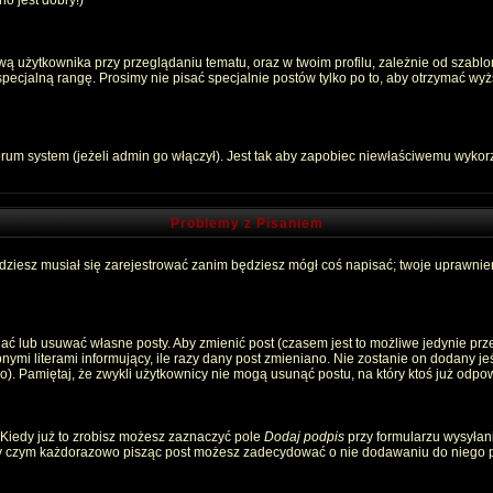
o jest dobry!)
 użytkownika przy przeglądaniu tematu, oraz w twoim profilu, zależnie od szablon
pecjalną rangę. Prosimy nie pisać specjalnie postów tylko po to, aby otrzymać wyż
rum system (jeżeli admin go włączył). Jest tak aby zapobiec niewłaściwemu wyko
Problemy z Pisaniem
ędziesz musiał się zarejestrować zanim będziesz mógł coś napisać; twoje uprawnien
ć lub usuwać własne posty. Aby zmienić post (czasem jest to możliwe jedynie przez
nymi literami informujący, ile razy dany post zmieniano. Nie zostanie on dodany jeśl
). Pamiętaj, że zwykli użytkownicy nie mogą usunąć postu, na który ktoś już odpow
 Kiedy już to zrobisz możesz zaznaczyć pole
Dodaj podpis
przy formularzu wysyłan
zy czym każdorazowo pisząc post możesz zadecydować o nie dodawaniu do niego p