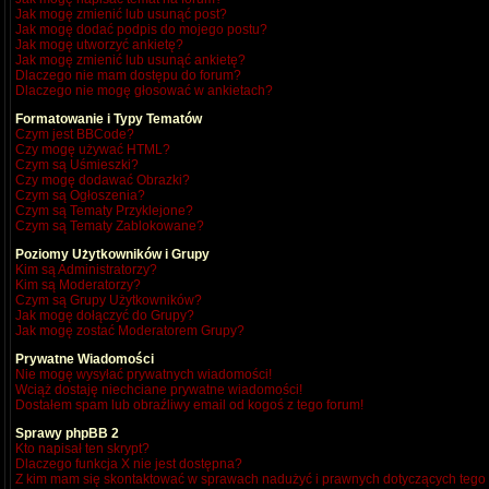
Jak mogę zmienić lub usunąć post?
Jak mogę dodać podpis do mojego postu?
Jak mogę utworzyć ankietę?
Jak mogę zmienić lub usunąć ankietę?
Dlaczego nie mam dostępu do forum?
Dlaczego nie mogę głosować w ankietach?
Formatowanie i Typy Tematów
Czym jest BBCode?
Czy mogę używać HTML?
Czym są Uśmieszki?
Czy mogę dodawać Obrazki?
Czym są Ogłoszenia?
Czym są Tematy Przyklejone?
Czym są Tematy Zablokowane?
Poziomy Użytkowników i Grupy
Kim są Administratorzy?
Kim są Moderatorzy?
Czym są Grupy Użytkowników?
Jak mogę dołączyć do Grupy?
Jak mogę zostać Moderatorem Grupy?
Prywatne Wiadomości
Nie mogę wysyłać prywatnych wiadomości!
Wciąż dostaję niechciane prywatne wiadomości!
Dostałem spam lub obraźliwy email od kogoś z tego forum!
Sprawy phpBB 2
Kto napisał ten skrypt?
Dlaczego funkcja X nie jest dostępna?
Z kim mam się skontaktować w sprawach nadużyć i prawnych dotyczących tego