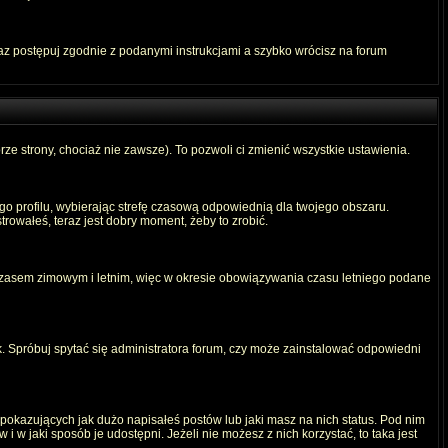
raz postępuj zgodnie z podanymi instrukcjami a szybko wrócisz na forum
rze strony, chociaż nie zawsze). To pozwoli ci zmienić wszystkie ustawienia.
ego profilu, wybierając strefę czasową odpowiednią dla twojego obszaru.
rowałeś, teraz jest dobry moment, żeby to zrobić.
 czasem zimowym i letnim, więc w okresie obowiązywania czasu letniego podane
. Spróbuj spytać się administratora forum, czy może zainstalować odpowiedni
okazujących jak dużo napisałeś postów lub jaki masz na nich status. Pod nim
 w jaki sposób je udostępni. Jeżeli nie możesz z nich korzystać, to taka jest