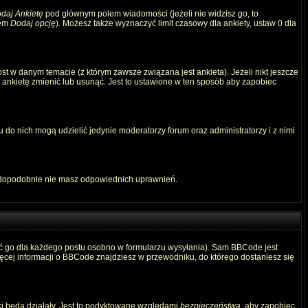
daj Ankietę
pod głównym polem wiadomości (jeżeli nie widzisz go, to
iem
Dodaj opcję
). Możesz także wyznaczyć limit czasowy dla ankiety, ustaw 0 dla
t w danym temacie (z którym zawsze związana jest ankieta). Jeżeli nikt jeszcze
ą ankietę zmienić lub usunąć. Jest to ustawione w ten sposób aby zapobiec
 do nich mogą udzielić jedynie moderatorzy forum oraz administratorzy i z nimi
awdopodobnie nie masz odpowiednich uprawnień.
ć go dla każdego postu osobno w formularzu wysyłania). Sam BBCode jest
Więcej informacji o BBCode znajdziesz w przewodniku, do którego dostaniesz się
ki będą działały. Jest to podyktowane względami
bezpieczeństwa
, aby zapobiec