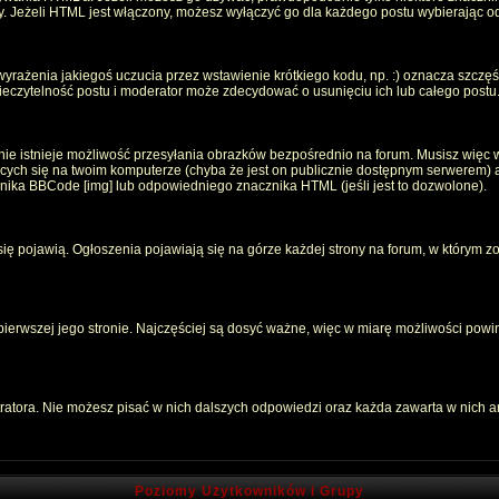
oty. Jeżeli HTML jest włączony, możesz wyłączyć go dla każdego postu wybierając 
rażenia jakiegoś uczucia przez wstawienie krótkiego kodu, np. :) oznacza szczęści
czytelność postu i moderator może zdecydować o usunięciu ich lub całego postu
ie istnieje możliwość przesyłania obrazków bezpośrednio na forum. Musisz więc w
jących się na twoim komputerze (chyba że jest on publicznie dostępnym serwerem
znika BBCode [img] lub odpowiedniego znacznika HTML (jeśli jest to dozwolone).
 się pojawią. Ogłoszenia pojawiają się na górze każdej strony na forum, w którym z
 pierwszej jego stronie. Najczęściej są dosyć ważne, więc w miarę możliwości powin
atora. Nie możesz pisać w nich dalszych odpowiedzi oraz każda zawarta w nich 
Poziomy Użytkowników i Grupy