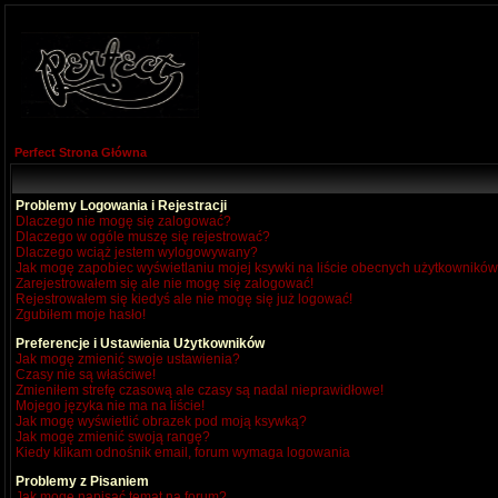
Perfect Strona Główna
Problemy Logowania i Rejestracji
Dlaczego nie mogę się zalogować?
Dlaczego w ogóle muszę się rejestrować?
Dlaczego wciąż jestem wylogowywany?
Jak mogę zapobiec wyświetlaniu mojej ksywki na liście obecnych użytkownikó
Zarejestrowałem się ale nie mogę się zalogować!
Rejestrowałem się kiedyś ale nie mogę się już logować!
Zgubiłem moje hasło!
Preferencje i Ustawienia Użytkowników
Jak mogę zmienić swoje ustawienia?
Czasy nie są właściwe!
Zmieniłem strefę czasową ale czasy są nadal nieprawidłowe!
Mojego języka nie ma na liście!
Jak mogę wyświetlić obrazek pod moją ksywką?
Jak mogę zmienić swoją rangę?
Kiedy klikam odnośnik email, forum wymaga logowania
Problemy z Pisaniem
Jak mogę napisać temat na forum?