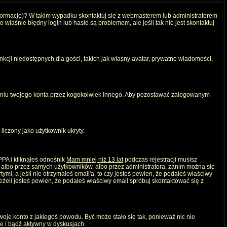
nformację)? W takim wypadku skontaktuj się z webmasterem lub administratorem
właśnie błędny login lub hasło są problemem, ale jeśli tak nie jest skontaktuj
kcji niedostępnych dla gości, takich jak własny avatar, prywatne wiadomości,
iu twojego konta przez kogokolwiek innego. Aby pozostawać zalogowanym
liczony jako użytkownik ukryty.
PPA i kliknąłeś odnośnik
Mam mniej niż 13 lat
podczas rejestracji musisz
, albo przez samych użytkowników, albo przez administratora, zanim można się
mi, a jeśli nie otrzymałeś email'a, to czy jesteś pewien, że podałeś właściwy
eli jesteś pewien, że podałeś właściwy email spróbuj skontaktować się z
twoje konto z jakiegoś powodu. Być może stało się tak, ponieważ nic nie
ie i bądź aktywny w dyskusjach.