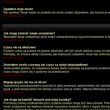
Powrót do góry
Zgubiłem moje hasło!
Nie panikuj! Twoje hasło co prawda nie może zostać odzyskane, ale można je wyc
Powrót do góry
Jak mogę zmienić swoje ustawienia?
Wszystkie twoje ustawienia (jeśli jesteś zarejestrowany) są przechowywane w ba
Powrót do góry
Czasy nie są właściwe!
Podane czasy są prawie na pewno właściwe, ale być może widzisz czasy ze strefy
Pamiętaj, że zmiana strefy czasowej, jak większość ustawień, może być dokonana
Powrót do góry
Zmieniłem strefę czasową ale czasy są nadal nieprawidłowe!
Jeżeli jesteś pewien, że ustawienia twojej strefy czasowej są poprawne probl
czasy mogą różnić się o godzinę od prawdziwych.
Powrót do góry
Mojego języka nie ma na liście!
Najbardziej prawdopodobne powody to albo ponieważ administrator nie zainstal
język, a jeśli tłumaczenie nie istnieje możesz sam je zrobić. Więcej informacji 
Powrót do góry
Jak mogę wyświetlić obrazek pod moją ksywką?
Pod twoją nazwą użytkownika przy czytaniu postów mogą być dwa obrazki. Pierw
może znajdować się większy obrazek nazywany Avatarem, który z reguły dla każdeg