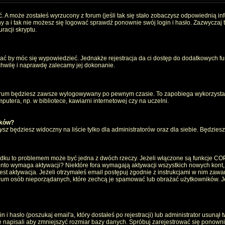
. A może zostałeś wyrzucony z forum (jeśli tak się stało zobaczysz odpowiednią i
 a i tak nie możesz się logować sprawdź ponownie swój login i hasło. Zazwyczaj to 
racji skryptu.
wać by móc się wypowiedzieć. Jednakże rejestracja da ci dostęp do dodatkowych fun
 chwilę i naprawdę zalecamy jej dokonanie.
rum będziesz zawsze wylogowywany po pewnym czasie. To zapobiega wykorzystan
utera, np. w bibliotece, kawiarni internetowej czy na uczelni.
ików?
ysz
będziesz widoczny na liście tylko dla administratorów oraz dla siebie. Będziesz 
ządku to problemem może być jedna z dwóch rzeczy. Jeżeli włączone są funkcje CO
e konto wymaga aktywacji? Niektóre fora wymagają aktywacji wszystkich nowych kont
 aktywacja. Jeżeli otrzymałeś email postępuj zgodnie z instrukcjami w nim zawarty
um osób nieporządanych, które zechcą je spamować lub obrażać użytkowników. Jeż
 hasło (poszukaj email'a, który dostałeś po rejestracji) lub administrator usunął 
e napisali aby zmniejszyć rozmiar bazy danych. Spróbuj zarejestrować się ponown