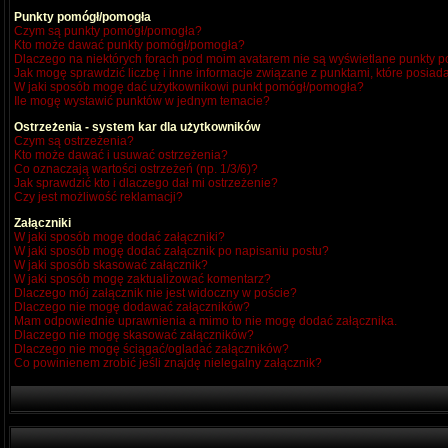
Punkty pomógł/pomogła
Czym są punkty pomógł/pomogła?
Kto może dawać punkty pomógł/pomogła?
Dlaczego na niektórych forach pod moim avatarem nie są wyświetlane punkty
Jak mogę sprawdzić liczbę i inne informacje związane z punktami, które posiada
W jaki sposób mogę dać użytkownikowi punkt pomógł/pomogła?
Ile mogę wystawić punktów w jednym temacie?
Ostrzeżenia - system kar dla użytkowników
Czym są ostrzeżenia?
Kto może dawać i usuwać ostrzeżenia?
Co oznaczają wartości ostrzeżeń (np. 1/3/6)?
Jak sprawdzić kto i dlaczego dał mi ostrzeżenie?
Czy jest możliwość reklamacji?
Załączniki
W jaki sposób mogę dodać załączniki?
W jaki sposób mogę dodać załącznik po napisaniu postu?
W jaki sposób skasować załącznik?
W jaki sposób mogę zaktualizować komentarz?
Dlaczego mój załącznik nie jest widoczny w poście?
Dlaczego nie mogę dodawać załączników?
Mam odpowiednie uprawnienia a mimo to nie mogę dodać załącznika.
Dlaczego nie mogę skasować załączników?
Dlaczego nie mogę ściągać/ogladać załączników?
Co powinienem zrobić jeśli znajdę nielegalny załącznik?