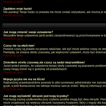
Powrót do góry
Zgubiłem moje hasło!
Nie panikuj! Twoje hasło co prawda nie może zostać odzyskane, ale można je wyc
Powrót do góry
Jak mogę zmienić swoje ustawienia?
Wszystkie twoje ustawienia (jeśli jesteś zarejestrowany) są przechowywane w ba
Powrót do góry
Czasy nie są właściwe!
Podane czasy są prawie na pewno właściwe, ale być może widzisz czasy ze strefy
Pamiętaj, że zmiana strefy czasowej, jak większość ustawień, może być dokonana
Powrót do góry
Zmieniłem strefę czasową ale czasy są nadal nieprawidłowe!
Jeżeli jesteś pewien, że ustawienia twojej strefy czasowej są poprawne probl
czasy mogą różnić się o godzinę od prawdziwych.
Powrót do góry
Mojego języka nie ma na liście!
Najbardziej prawdopodobne powody to albo ponieważ administrator nie zainstal
język, a jeśli tłumaczenie nie istnieje możesz sam je zrobić. Więcej informacji 
Powrót do góry
Jak mogę wyświetlić obrazek pod moją ksywką?
Pod twoją nazwą użytkownika przy czytaniu postów mogą być dwa obrazki. Pierw
może znajdować się większy obrazek nazywany Avatarem, który z reguły dla każdeg