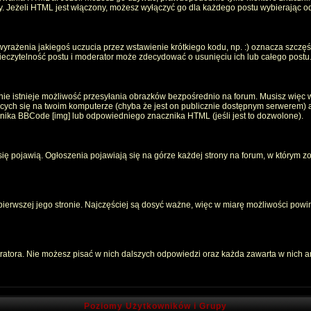
oty. Jeżeli HTML jest włączony, możesz wyłączyć go dla każdego postu wybierając 
rażenia jakiegoś uczucia przez wstawienie krótkiego kodu, np. :) oznacza szczęści
czytelność postu i moderator może zdecydować o usunięciu ich lub całego postu
ie istnieje możliwość przesyłania obrazków bezpośrednio na forum. Musisz więc w
jących się na twoim komputerze (chyba że jest on publicznie dostępnym serwerem
znika BBCode [img] lub odpowiedniego znacznika HTML (jeśli jest to dozwolone).
 się pojawią. Ogłoszenia pojawiają się na górze każdej strony na forum, w którym z
 pierwszej jego stronie. Najczęściej są dosyć ważne, więc w miarę możliwości powin
atora. Nie możesz pisać w nich dalszych odpowiedzi oraz każda zawarta w nich 
Poziomy Użytkowników i Grupy