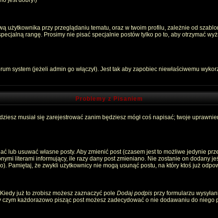
o jest dobry!)
 użytkownika przy przeglądaniu tematu, oraz w twoim profilu, zależnie od szablon
pecjalną rangę. Prosimy nie pisać specjalnie postów tylko po to, aby otrzymać wyż
rum system (jeżeli admin go włączył). Jest tak aby zapobiec niewłaściwemu wyko
Problemy z Pisaniem
ędziesz musiał się zarejestrować zanim będziesz mógł coś napisać; twoje uprawnien
ć lub usuwać własne posty. Aby zmienić post (czasem jest to możliwe jedynie przez
nymi literami informujący, ile razy dany post zmieniano. Nie zostanie on dodany jeśl
). Pamiętaj, że zwykli użytkownicy nie mogą usunąć postu, na który ktoś już odpow
 Kiedy już to zrobisz możesz zaznaczyć pole
Dodaj podpis
przy formularzu wysyłan
zy czym każdorazowo pisząc post możesz zadecydować o nie dodawaniu do niego p