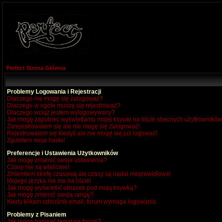
Perfect Strona Główna
Problemy Logowania i Rejestracji
Dlaczego nie mogę się zalogować?
Dlaczego w ogóle muszę się rejestrować?
Dlaczego wciąż jestem wylogowywany?
Jak mogę zapobiec wyświetlaniu mojej ksywki na liście obecnych użytkownikó
Zarejestrowałem się ale nie mogę się zalogować!
Rejestrowałem się kiedyś ale nie mogę się już logować!
Zgubiłem moje hasło!
Preferencje i Ustawienia Użytkowników
Jak mogę zmienić swoje ustawienia?
Czasy nie są właściwe!
Zmieniłem strefę czasową ale czasy są nadal nieprawidłowe!
Mojego języka nie ma na liście!
Jak mogę wyświetlić obrazek pod moją ksywką?
Jak mogę zmienić swoją rangę?
Kiedy klikam odnośnik email, forum wymaga logowania
Problemy z Pisaniem
Jak mogę napisać temat na forum?