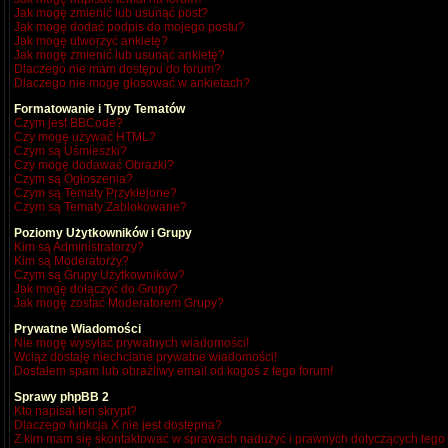
Jak mogę zmienić lub usunąć post?
Jak mogę dodać podpis do mojego postu?
Jak mogę utworzyć ankietę?
Jak mogę zmienić lub usunąć ankietę?
Dlaczego nie mam dostępu do forum?
Dlaczego nie mogę głosować w ankietach?
Formatowanie i Typy Tematów
Czym jest BBCode?
Czy mogę używać HTML?
Czym są Uśmieszki?
Czy mogę dodawać Obrazki?
Czym są Ogłoszenia?
Czym są Tematy Przyklejone?
Czym są Tematy Zablokowane?
Poziomy Użytkowników i Grupy
Kim są Administratorzy?
Kim są Moderatorzy?
Czym są Grupy Użytkowników?
Jak mogę dołączyć do Grupy?
Jak mogę zostać Moderatorem Grupy?
Prywatne Wiadomości
Nie mogę wysyłać prywatnych wiadomości!
Wciąż dostaję niechciane prywatne wiadomości!
Dostałem spam lub obraźliwy email od kogoś z tego forum!
Sprawy phpBB 2
Kto napisał ten skrypt?
Dlaczego funkcja X nie jest dostępna?
Z kim mam się skontaktować w sprawach nadużyć i prawnych dotyczących tego