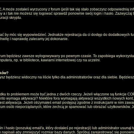
. A może zostałeś wyrzucony z forum (jeśli tak się stało zobaczysz odpowiednią i
 a i tak nie możesz się logować sprawdź ponownie swój login i hasło. Zazwyczaj to 
racji skryptu.
wać by móc się wypowiedzieć. Jednakże rejestracja da ci dostęp do dodatkowych fun
 chwilę i naprawdę zalecamy jej dokonanie.
rum będziesz zawsze wylogowywany po pewnym czasie. To zapobiega wykorzystan
utera, np. w bibliotece, kawiarni internetowej czy na uczelni.
ików?
ysz
będziesz widoczny na liście tylko dla administratorów oraz dla siebie. Będziesz 
ządku to problemem może być jedna z dwóch rzeczy. Jeżeli włączone są funkcje CO
e konto wymaga aktywacji? Niektóre fora wymagają aktywacji wszystkich nowych kont
 aktywacja. Jeżeli otrzymałeś email postępuj zgodnie z instrukcjami w nim zawarty
um osób nieporządanych, które zechcą je spamować lub obrażać użytkowników. Jeż
 hasło (poszukaj email'a, który dostałeś po rejestracji) lub administrator usunął 
e napisali aby zmniejszyć rozmiar bazy danych. Spróbuj zarejestrować się ponown