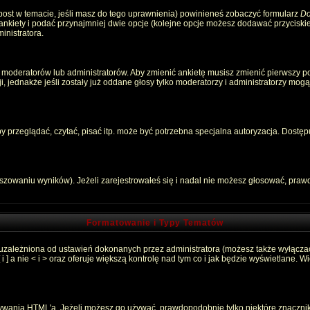
 post w temacie, jeśli masz do tego uprawnienia) powinieneś zobaczyć formularz
Do
 ankiety i podać przynajmniej dwie opcje (kolejne opcje możesz dodawać przycisk
inistratora.
 moderatorów lub administratorów. Aby zmienić ankietę musisz zmienić pierwszy pos
, jednakże jeśli zostały już oddane głosy tylko moderatorzy i administratorzy mog
przeglądać, czytać, pisać itp. może być potrzebna specjalna autoryzacja. Dostępu
łszowaniu wyników). Jeżeli zarejestrowałeś się i nadal nie możesz głosować, pr
Formatowanie i Typy Tematów
 uzależniona od ustawień dokonanych przez administratora (możesz także wyłącza
 a nie < i > oraz oferuje większą kontrolę nad tym co i jak będzie wyświetlane. 
używania HTML'a. Jeżeli możesz go używać, prawdopodobnie tylko niektóre znaczni