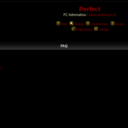
Perfect
FC Adrenalina -
www.perfect.art.pl
FAQ
Szukaj
Użytkownicy
Grupy
Rejestracja
Zaloguj
FAQ
w?