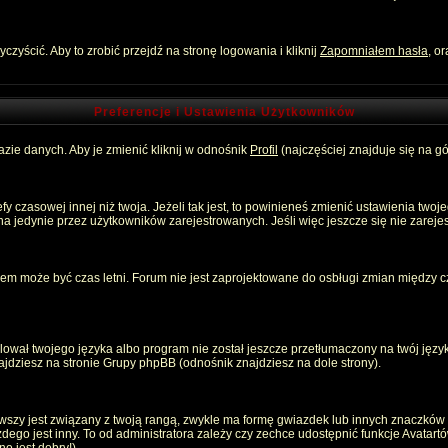
zyścić. Aby to zrobić przejdź na stronę logowania i kliknij
Zapomniałem hasła
, o
Preferencje i Ustawienia Użytkowników
zie danych. Aby je zmienić kliknij w odnośnik
Profil
(najczęściej znajduje się na gó
 czasowej innej niż twoja. Jeżeli tak jest, to powinieneś zmienić ustawienia twoj
 jedynie przez użytkowników zarejestrowanych. Jeśli więc jeszcze się nie zarejest
emem może być czas letni. Forum nie jest zaprojektowane do osbługi zmian między
ował twojego języka albo program nie został jeszcze przetłumaczony na twój język
znajdziesz na stronie Grupy phpBB (odnośnik znajdziesz na dole strony).
szy jest związany z twoją rangą, zwykle ma formę gwiazdek lub innych znaczków p
o jest inny. To od administratora zależy czy zechce udostępnić funkcje Avatartów i