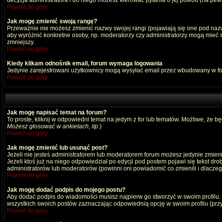
decyzja administratora i do niego możesz kierować pytania o jej powód (na pewn
Powrót do góry
Jak mogę zmienić swoją rangę?
Przeważnie nie możesz zmienić nazwy swojej rangi (pojawiają się one pod nazwą
aby wyróżnić konkretne osoby, np. moderatorzy czy administratorzy mogą mieć s
zmniejszy.
Powrót do góry
Kiedy klikam odnośnik email, forum wymaga logowania
Jedynie zarejestrowani użytkownicy mogą wysyłać email przez wbudowany w fo
Powrót do góry
Jak mogę napisać temat na forum?
To proste, kliknij w odpowiedni temat na jedym z for lub tematów. Możliwe, że b
Możesz głosować w ankietach, itp.
)
Powrót do góry
Jak mogę zmienić lub usunąć post?
Jeżeli nie jesteś administratorem lub moderatorem forum możesz jedynie zmienia
Jeżeli ktoś już na niego odpowiedział po edycji pod postem pojawi się tekst drob
administratorów lub moderatorów (powinni oni powiadomić co zmienili i dlaczego
Powrót do góry
Jak mogę dodać podpis do mojego postu?
Aby dodać podpis do wiadomości musisz najpierw go stworzyć w swoim profilu.
wszystkich swoich postów zaznaczając odpowiednią opcję w swoim profilu (pr
Powrót do góry