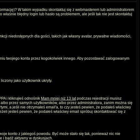
nformację)? W takim wypadku skontaktuj się z webmasterem lub administratorem
właśnie błędny login lub hasło są problemem, ale jeśli tak nie jest skontaktuj
kcji niedostępnych dla gości, takich jak własny avatar, prywatne wiadomości,
iu twojego konta przez kogokolwiek innego. Aby pozostawać zalogowanym
liczony jako użytkownik ukryty.
PPA i kliknąłeś odnośnik
Mam mniej niż 13 lat
podczas rejestracji musisz
, albo przez samych użytkowników, albo przez administratora, zanim można się
mi, a jeśli nie otrzymałeś email'a, to czy jesteś pewien, że podałeś właściwy
eli jesteś pewien, że podałeś właściwy email spróbuj skontaktować się z
twoje konto z jakiegoś powodu. Być może stało się tak, ponieważ nic nie
ie i bądź aktywny w dyskusjach.