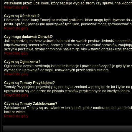
wstawianiu przez ludzi kodu, który zepsuje wygląd strony czy sprawi inne kłop
Powrót do góry
Czym są Uśmieszki?
Uśmieszki, albo Ikony Emocji są małymi grafikami, które mogą być używane do wy
postu. Spróbuj jednak nie nadużywać tych ikon, ponieważ mogą spowodować nie
Powrót do góry
Czy mogę dodawać Obrazki?
Jak najbardziej możesz wstawiać obrazki do swoich postów. Jednakże obecnie n
http://www.moj-serwer.pl/moj-obraz.gif. Nie możesz wstawiać obrazków znajdu
skrzynki pocztowe, strony chronione hasłem itp. Aby wstawić obrazek użyj znac
Powrót do góry
Czym są Ogłoszenia?
Ogłoszenia często zawierają istotne informacje i powinieneś czytać je gdy tylko
wymaga to uprawnień dostępu, ustawianych przez administratora.
Powrót do góry
Czym są Tematy Przyklejone?
Tematy Przyklejone pojawiają się pod ogłoszeniami w przeglądzie for i tylko na
uprawnienia są konieczne do pisania tematów przyklejonych na każdym forum.
Powrót do góry
Czym są Tematy Zablokowane?
Zablokowane Tematy są ustawiane w ten sposób przez moderatora lub administr
bardzo wiele.
Powrót do góry