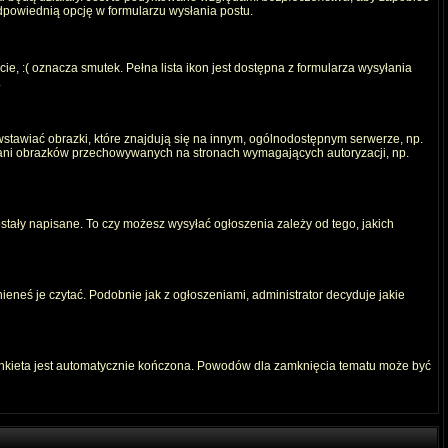
odpowiednią opcję w formularzu wysłania postu.
e, :( oznacza smutek. Pełna lista ikon jest dostępna z formularza wysyłania
.
stawiać obrazki, które znajdują się na innym, ogólnodostępnym serwerze, np.
) ani obrazków przechowywanych na stronach wymagających autoryzacji, np.
ostały napisane. To czy możesz wysyłać ogłoszenia zależy od tego, jakich
ieneś je czytać. Podobnie jak z ogłoszeniami, administrator decyduje jakie
ankieta jest automatycznie kończona. Powodów dla zamknięcia tematu może być