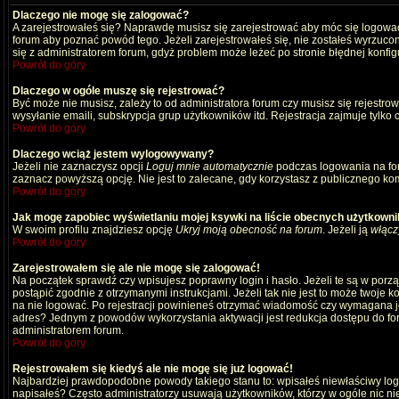
Dlaczego nie mogę się zalogować?
A zarejestrowałeś się? Naprawdę musisz się zarejestrować aby móc się logować
forum aby poznać powód tego. Jeżeli zarejestrowałeś się, nie zostałeś wyrzucony
się z administratorem forum, gdyż problem może leżeć po stronie błędnej konfigu
Powrót do góry
Dlaczego w ogóle muszę się rejestrować?
Być może nie musisz, zależy to od administratora forum czy musisz się rejestro
wysyłanie emaili, subskrypcja grup użytkowników itd. Rejestracja zajmuje tylko
Powrót do góry
Dlaczego wciąż jestem wylogowywany?
Jeżeli nie zaznaczysz opcji
Loguj mnie automatycznie
podczas logowania na fo
zaznacz powyższą opcję. Nie jest to zalecane, gdy korzystasz z publicznego komp
Powrót do góry
Jak mogę zapobiec wyświetlaniu mojej ksywki na liście obecnych użytkown
W swoim profilu znajdziesz opcję
Ukryj moją obecność na forum
. Jeżeli ją
włącz
Powrót do góry
Zarejestrowałem się ale nie mogę się zalogować!
Na początek sprawdź czy wpisujesz poprawny login i hasło. Jeżeli te są w por
postąpić zgodnie z otrzymanymi instrukcjami. Jeżeli tak nie jest to może twoj
na nie logować. Po rejestracji powinieneś otrzymać wiadomość czy wymagana jest
adres? Jednym z powodów wykorzystania aktywacji jest redukcja dostępu do for
administratorem forum.
Powrót do góry
Rejestrowałem się kiedyś ale nie mogę się już logować!
Najbardziej prawdopodobne powody takiego stanu to: wpisałeś niewłaściwy login i
napisałeś? Często administratorzy usuwają użytkowników, którzy w ogóle nic ni