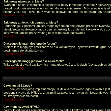
Jak mogę utworzyć ankietę?
Tworzenie ankiet jest proste, kiedy piszesz nowy temat (lub zmieniasz pierwszy
prawdopodobnie nie masz uprawnień do tworzenia ankiet). Musisz wpisać tytuł
niekończącej się. Liczba możliwych do ustawienia opcji jest określana przez adm
Powrót do góry
Jak mogę zmienić lub usunąć ankietę?
Podobnie jak z postami, ankiety mogą być zmieniane jedynie przez ich twórców,
nie głosował użytkownicy mogą usunąć ankietę lub zmieniać którąkolwiek z opcji
fałszowaniu ankiet przez zmianę opcji w połowie głosowania.
Powrót do góry
Dlaczego nie mam dostępu do forum?
Nietóre fora mogą być przeznaczone dla konkretnych użytkowników lub grup. Aby 
powinieneś się skontaktować.
Powrót do góry
Dlaczego nie mogę głosować w ankietach?
Tylko zarejestrowani użytkownicy mogą głosować w ankietach (aby zapobiec fa
Powrót do góry
Czym jest BBCode?
BBCode jest specjalną implementacją HTML'a, a możliwość jego używania jest
podobny stylowo do HTML'a, znaczniki są zawarte w nawiasach kwadratowych [ i ]
ze strony wysyłania postu.
Powrót do góry
Czy mogę używać HTML?
Zależy to od decyzji administratora, który ma pełną kontrolę nad możliwością 