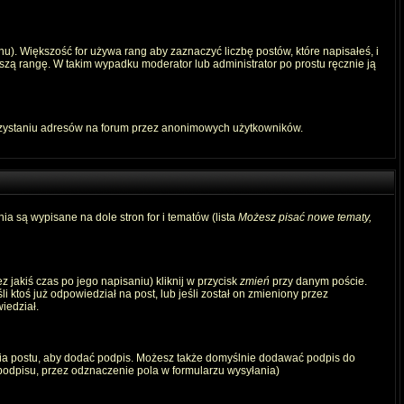
u). Większość for używa rang aby zaznaczyć liczbę postów, które napisałeś, i
szą rangę. W takim wypadku moderator lub administrator po prostu ręcznie ją
rzystaniu adresów na forum przez anonimowych użytkowników.
ia są wypisane na dole stron for i tematów (lista
Możesz pisać nowe tematy,
 jakiś czas po jego napisaniu) kliknij w przycisk
zmień
przy danym poście.
i ktoś już odpowiedział na post, lub jeśli został on zmieniony przez
iedział.
ia postu, aby dodać podpis. Możesz także domyślnie dodawać podpis do
odpisu, przez odznaczenie pola w formularzu wysyłania)