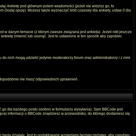
daj Ankietę
pod głównym polem wiadomości (jeżeli nie widzisz go, to
iem
Dodaj opcję
). Możesz także wyznaczyć limit czasowy dla ankiety, ustaw 0 dla
t w danym temacie (z którym zawsze związana jest ankieta). Jeżeli nikt jeszcze
ą ankietę zmienić lub usunąć. Jest to ustawione w ten sposób aby zapobiec
 do nich mogą udzielić jedynie moderatorzy forum oraz administratorzy i z nimi
awdopodobnie nie masz odpowiednich uprawnień.
ć go dla każdego postu osobno w formularzu wysyłania). Sam BBCode jest
Więcej informacji o BBCode znajdziesz w przewodniku, do którego dostaniesz się
ki będą działały. Jest to podyktowane względami
bezpieczeństwa
, aby zapobiec