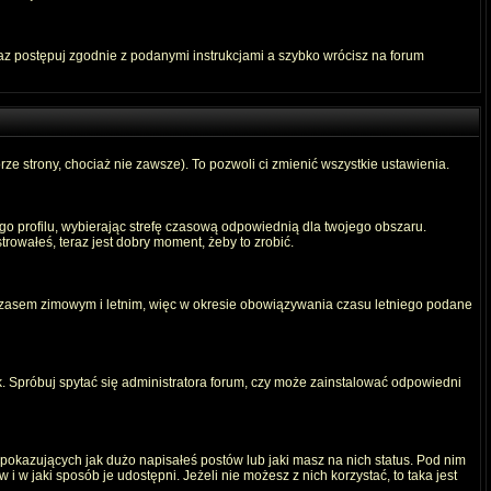
raz postępuj zgodnie z podanymi instrukcjami a szybko wrócisz na forum
rze strony, chociaż nie zawsze). To pozwoli ci zmienić wszystkie ustawienia.
ego profilu, wybierając strefę czasową odpowiednią dla twojego obszaru.
rowałeś, teraz jest dobry moment, żeby to zrobić.
 czasem zimowym i letnim, więc w okresie obowiązywania czasu letniego podane
. Spróbuj spytać się administratora forum, czy może zainstalować odpowiedni
okazujących jak dużo napisałeś postów lub jaki masz na nich status. Pod nim
 w jaki sposób je udostępni. Jeżeli nie możesz z nich korzystać, to taka jest