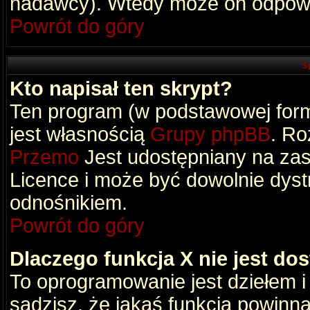
nadawcy). Wtedy może on odpowi
Powrót do góry
S
Kto napisał ten skrypt?
Ten program (w podstawowej formi
jest własnością
Grupy phpBB
. Ro
Przemo
Jest udostępniany na zas
Licence i może być dowolnie dys
odnośnikiem.
Powrót do góry
Dlaczego funkcja X nie jest do
To oprogramowanie jest dziełem i
sądzisz, że jakaś funkcja powinn