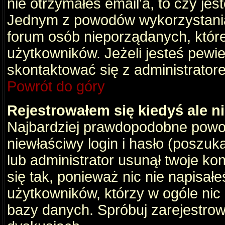
nie otrzymałeś email'a, to czy je
Jednym z powodów wykorzystania 
forum osób nieporządanych, któr
użytkowników. Jeżeli jesteś pewi
skontaktować się z administrator
Powrót do góry
Rejestrowałem się kiedyś ale n
Najbardziej prawdopodobne powod
niewłaściwy login i hasło (poszukaj
lub administrator usunął twoje ko
się tak, ponieważ nic nie napisał
użytkowników, którzy w ogóle nic 
bazy danych. Spróbuj zarejestro