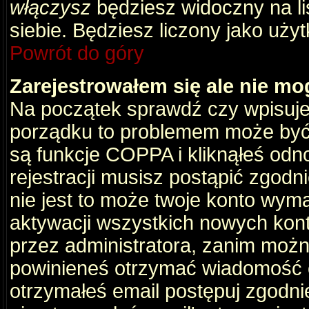
włączysz
będziesz widoczny na liś
siebie. Będziesz liczony jako użyt
Powrót do góry
Zarejestrowałem się ale nie mo
Na początek sprawdź czy wpisujes
porządku to problemem może być 
są funkcje COPPA i kliknąłeś odn
rejestracji musisz postąpić zgodni
nie jest to może twoje konto wym
aktywacji wszystkich nowych kon
przez administratora, zanim można
powinieneś otrzymać wiadomość c
otrzymałeś email postępuj zgodnie