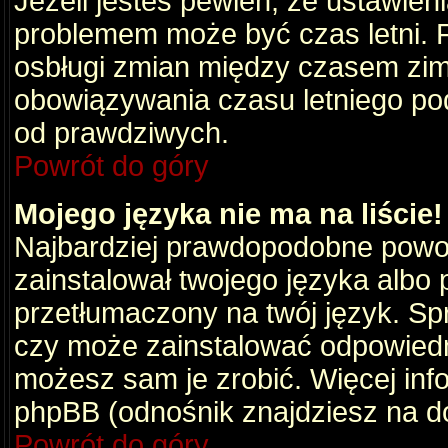
Jeżeli jesteś pewien, że ustawien
problemem może być czas letni. 
osbługi zmian między czasem zim
obowiązywania czasu letniego po
od prawdziwych.
Powrót do góry
Mojego języka nie ma na liście!
Najbardziej prawdopodobne powod
zainstalował twojego języka albo 
przetłumaczony na twój język. Spr
czy może zainstalować odpowiedni 
możesz sam je zrobić. Więcej info
phpBB (odnośnik znajdziesz na do
Powrót do góry