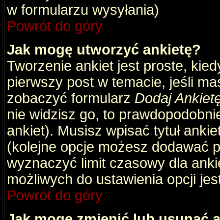
w formularzu wysyłania)
Powrót do góry
Jak mogę utworzyć ankietę?
Tworzenie ankiet jest proste, kie
pierwszy post w temacie, jeśli m
zobaczyć formularz
Dodaj Ankiet
nie widzisz go, to prawdopodobni
ankiet). Musisz wpisać tytuł ankie
(kolejne opcje możesz dodawać 
wyznaczyć limit czasowy dla ankie
możliwych do ustawienia opcji jes
Powrót do góry
Jak mogę zmienić lub usunąć a