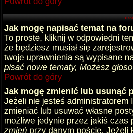
Powrót do góry
Pro
Jak mogę napisać temat na fo
To proste, kliknij w odpowiedni t
że będziesz musiał się zarejestr
twoje uprawnienia są wypisane na 
pisać nowe tematy, Możesz głosow
Powrót do góry
Jak mogę zmienić lub usunąć 
Jeżeli nie jesteś administratore
zmieniać lub usuwać własne posty
możliwe jedynie przez jakiś czas p
zmień
przy danym poście. Jeżeli k