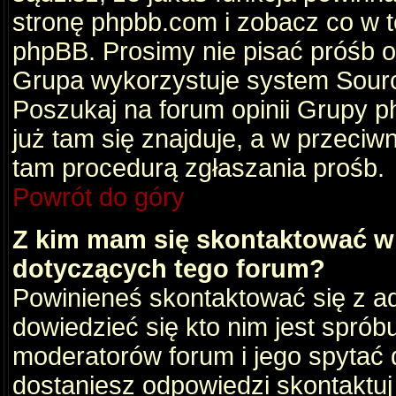
stronę phpbb.com i zobacz co w 
phpBB. Prosimy nie pisać próśb 
Grupa wykorzystuje system Sourc
Poszukaj na forum opinii Grupy ph
już tam się znajduje, a w przec
tam procedurą zgłaszania prośb.
Powrót do góry
Z kim mam się skontaktować w
dotyczących tego forum?
Powinieneś skontaktować się z ad
dowiedzieć się kto nim jest sprób
moderatorów forum i jego spytać d
dostaniesz odpowiedzi skontaktuj