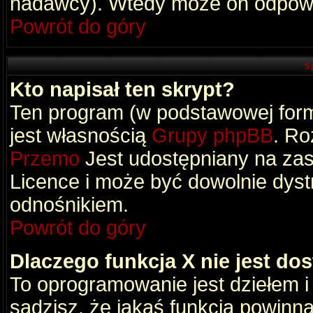
nadawcy). Wtedy może on odpowi
Powrót do góry
S
Kto napisał ten skrypt?
Ten program (w podstawowej formi
jest własnością
Grupy phpBB
. Ro
Przemo
Jest udostępniany na zas
Licence i może być dowolnie dys
odnośnikiem.
Powrót do góry
Dlaczego funkcja X nie jest do
To oprogramowanie jest dziełem i
sądzisz, że jakaś funkcja powinn