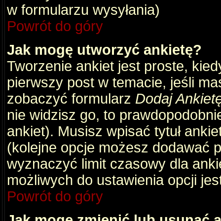
w formularzu wysyłania)
Powrót do góry
Jak mogę utworzyć ankietę?
Tworzenie ankiet jest proste, kie
pierwszy post w temacie, jeśli m
zobaczyć formularz
Dodaj Ankiet
nie widzisz go, to prawdopodobni
ankiet). Musisz wpisać tytuł ankie
(kolejne opcje możesz dodawać 
wyznaczyć limit czasowy dla ankie
możliwych do ustawienia opcji jes
Powrót do góry
Jak mogę zmienić lub usunąć a