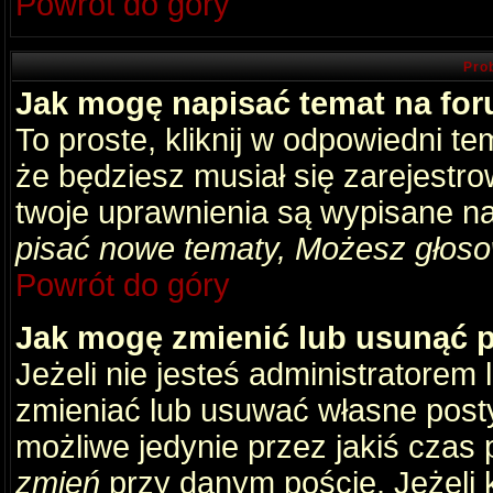
Powrót do góry
Pro
Jak mogę napisać temat na fo
To proste, kliknij w odpowiedni t
że będziesz musiał się zarejestr
twoje uprawnienia są wypisane na 
pisać nowe tematy, Możesz głosow
Powrót do góry
Jak mogę zmienić lub usunąć 
Jeżeli nie jesteś administratore
zmieniać lub usuwać własne posty
możliwe jedynie przez jakiś czas p
zmień
przy danym poście. Jeżeli k