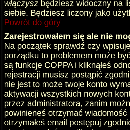
włączysz
będziesz widoczny na liś
siebie. Będziesz liczony jako użyt
Powrót do góry
Zarejestrowałem się ale nie mo
Na początek sprawdź czy wpisujes
porządku to problemem może być 
są funkcje COPPA i kliknąłeś odn
rejestracji musisz postąpić zgodni
nie jest to może twoje konto wym
aktywacji wszystkich nowych kon
przez administratora, zanim można
powinieneś otrzymać wiadomość c
otrzymałeś email postępuj zgodnie