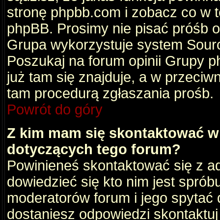
stronę phpbb.com i zobacz co w 
phpBB. Prosimy nie pisać próśb 
Grupa wykorzystuje system Sourc
Poszukaj na forum opinii Grupy ph
już tam się znajduje, a w przec
tam procedurą zgłaszania prośb.
Powrót do góry
Z kim mam się skontaktować w
dotyczących tego forum?
Powinieneś skontaktować się z ad
dowiedzieć się kto nim jest sprób
moderatorów forum i jego spytać d
dostaniesz odpowiedzi skontaktuj