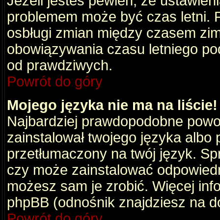
Jeżeli jesteś pewien, że ustawien
problemem może być czas letni. 
osbługi zmian między czasem zim
obowiązywania czasu letniego po
od prawdziwych.
Powrót do góry
Mojego języka nie ma na liście!
Najbardziej prawdopodobne powod
zainstalował twojego języka albo 
przetłumaczony na twój język. Spr
czy może zainstalować odpowiedni 
możesz sam je zrobić. Więcej info
phpBB (odnośnik znajdziesz na do
Powrót do góry