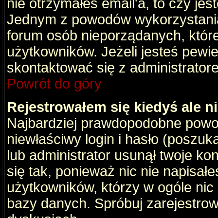
nie otrzymałeś email'a, to czy je
Jednym z powodów wykorzystania 
forum osób nieporządanych, któr
użytkowników. Jeżeli jesteś pewi
skontaktować się z administrator
Powrót do góry
Rejestrowałem się kiedyś ale n
Najbardziej prawdopodobne powod
niewłaściwy login i hasło (poszukaj
lub administrator usunął twoje ko
się tak, ponieważ nic nie napisał
użytkowników, którzy w ogóle nic 
bazy danych. Spróbuj zarejestro