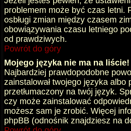
Jeżeli jesteś pewien, że ustawien
problemem może być czas letni. 
osbługi zmian między czasem zim
obowiązywania czasu letniego po
od prawdziwych.
Powrót do góry
Mojego języka nie ma na liście!
Najbardziej prawdopodobne powod
zainstalował twojego języka albo 
przetłumaczony na twój język. Spr
czy może zainstalować odpowiedni 
możesz sam je zrobić. Więcej info
phpBB (odnośnik znajdziesz na do
Powrót do góry