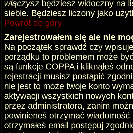
włączysz
będziesz widoczny na liś
siebie. Będziesz liczony jako użyt
Powrót do góry
Zarejestrowałem się ale nie mo
Na początek sprawdź czy wpisujes
porządku to problemem może być 
są funkcje COPPA i kliknąłeś odn
rejestracji musisz postąpić zgodni
nie jest to może twoje konto wym
aktywacji wszystkich nowych kon
przez administratora, zanim można
powinieneś otrzymać wiadomość c
otrzymałeś email postępuj zgodnie