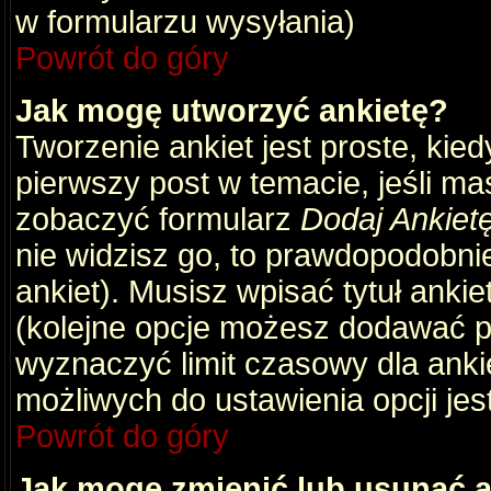
w formularzu wysyłania)
Powrót do góry
Jak mogę utworzyć ankietę?
Tworzenie ankiet jest proste, kie
pierwszy post w temacie, jeśli m
zobaczyć formularz
Dodaj Ankiet
nie widzisz go, to prawdopodobni
ankiet). Musisz wpisać tytuł ankie
(kolejne opcje możesz dodawać 
wyznaczyć limit czasowy dla ankie
możliwych do ustawienia opcji jes
Powrót do góry
Jak mogę zmienić lub usunąć a