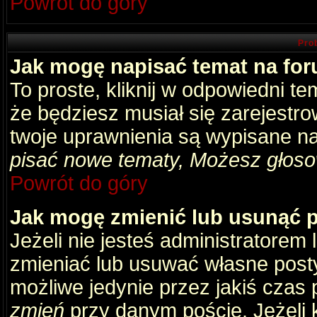
Powrót do góry
Pro
Jak mogę napisać temat na fo
To proste, kliknij w odpowiedni t
że będziesz musiał się zarejestr
twoje uprawnienia są wypisane na 
pisać nowe tematy, Możesz głosow
Powrót do góry
Jak mogę zmienić lub usunąć 
Jeżeli nie jesteś administratore
zmieniać lub usuwać własne posty
możliwe jedynie przez jakiś czas p
zmień
przy danym poście. Jeżeli k