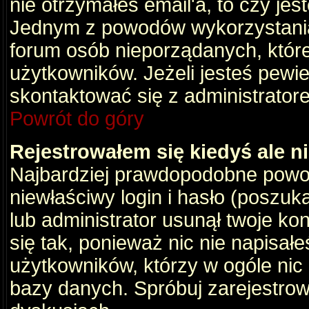
nie otrzymałeś email'a, to czy je
Jednym z powodów wykorzystania 
forum osób nieporządanych, któr
użytkowników. Jeżeli jesteś pewi
skontaktować się z administrator
Powrót do góry
Rejestrowałem się kiedyś ale n
Najbardziej prawdopodobne powod
niewłaściwy login i hasło (poszukaj
lub administrator usunął twoje ko
się tak, ponieważ nic nie napisał
użytkowników, którzy w ogóle nic 
bazy danych. Spróbuj zarejestro