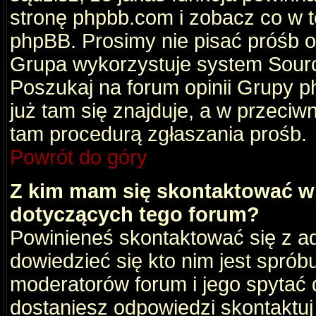
stronę phpbb.com i zobacz co w 
phpBB. Prosimy nie pisać próśb 
Grupa wykorzystuje system Sourc
Poszukaj na forum opinii Grupy ph
już tam się znajduje, a w przec
tam procedurą zgłaszania prośb.
Powrót do góry
Z kim mam się skontaktować w
dotyczących tego forum?
Powinieneś skontaktować się z ad
dowiedzieć się kto nim jest sprób
moderatorów forum i jego spytać d
dostaniesz odpowiedzi skontaktuj