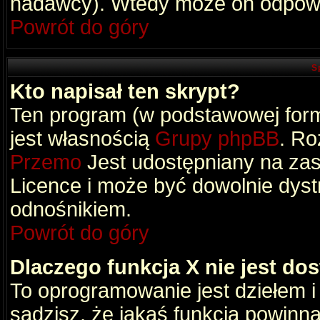
nadawcy). Wtedy może on odpowi
Powrót do góry
S
Kto napisał ten skrypt?
Ten program (w podstawowej formi
jest własnością
Grupy phpBB
. Ro
Przemo
Jest udostępniany na zas
Licence i może być dowolnie dys
odnośnikiem.
Powrót do góry
Dlaczego funkcja X nie jest do
To oprogramowanie jest dziełem i
sądzisz, że jakaś funkcja powinn