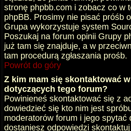
stronę phpbb.com i zobacz co w 
phpBB. Prosimy nie pisać próśb 
Grupa wykorzystuje system Sourc
Poszukaj na forum opinii Grupy ph
już tam się znajduje, a w przec
tam procedurą zgłaszania prośb.
Powrót do góry
Z kim mam się skontaktować w
dotyczących tego forum?
Powinieneś skontaktować się z ad
dowiedzieć się kto nim jest sprób
moderatorów forum i jego spytać d
dostaniesz odpowiedzi skontaktuj