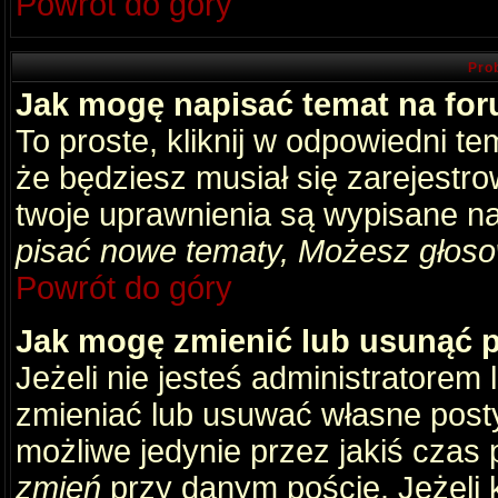
Powrót do góry
Pro
Jak mogę napisać temat na fo
To proste, kliknij w odpowiedni t
że będziesz musiał się zarejestr
twoje uprawnienia są wypisane na 
pisać nowe tematy, Możesz głosow
Powrót do góry
Jak mogę zmienić lub usunąć 
Jeżeli nie jesteś administratore
zmieniać lub usuwać własne posty
możliwe jedynie przez jakiś czas p
zmień
przy danym poście. Jeżeli k