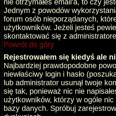
nie otrzymałeś email'a, to czy je
Jednym z powodów wykorzystania 
forum osób nieporządanych, któr
użytkowników. Jeżeli jesteś pewi
skontaktować się z administrator
Powrót do góry
Rejestrowałem się kiedyś ale n
Najbardziej prawdopodobne powod
niewłaściwy login i hasło (poszukaj
lub administrator usunął twoje ko
się tak, ponieważ nic nie napisał
użytkowników, którzy w ogóle nic 
bazy danych. Spróbuj zarejestro