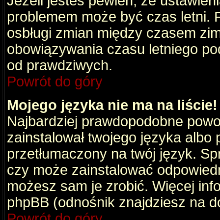
Jeżeli jesteś pewien, że ustawien
problemem może być czas letni. 
osbługi zmian między czasem zim
obowiązywania czasu letniego po
od prawdziwych.
Powrót do góry
Mojego języka nie ma na liście!
Najbardziej prawdopodobne powod
zainstalował twojego języka albo 
przetłumaczony na twój język. Spr
czy może zainstalować odpowiedni 
możesz sam je zrobić. Więcej info
phpBB (odnośnik znajdziesz na do
Powrót do góry