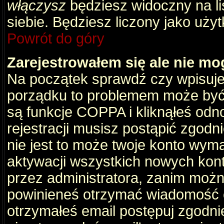
włączysz
będziesz widoczny na liś
siebie. Będziesz liczony jako użyt
Powrót do góry
Zarejestrowałem się ale nie mo
Na początek sprawdź czy wpisujes
porządku to problemem może być 
są funkcje COPPA i kliknąłeś odn
rejestracji musisz postąpić zgodni
nie jest to może twoje konto wym
aktywacji wszystkich nowych kon
przez administratora, zanim można
powinieneś otrzymać wiadomość c
otrzymałeś email postępuj zgodnie