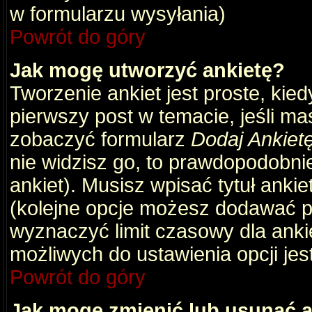
w formularzu wysyłania)
Powrót do góry
Jak mogę utworzyć ankietę?
Tworzenie ankiet jest proste, kie
pierwszy post w temacie, jeśli m
zobaczyć formularz
Dodaj Ankiet
nie widzisz go, to prawdopodobni
ankiet). Musisz wpisać tytuł ankie
(kolejne opcje możesz dodawać 
wyznaczyć limit czasowy dla ankie
możliwych do ustawienia opcji jes
Powrót do góry
Jak mogę zmienić lub usunąć a