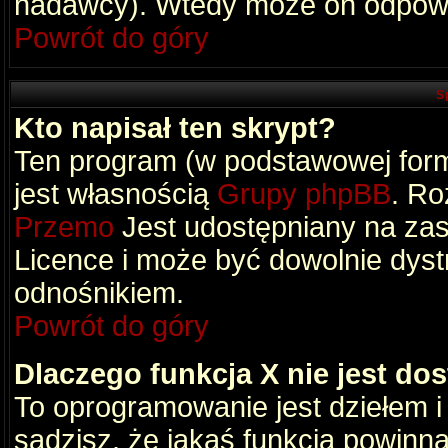
nadawcy). Wtedy może on odpowi
Powrót do góry
S
Kto napisał ten skrypt?
Ten program (w podstawowej formi
jest własnością
Grupy phpBB
. Ro
Przemo
Jest udostępniany na zas
Licence i może być dowolnie dys
odnośnikiem.
Powrót do góry
Dlaczego funkcja X nie jest do
To oprogramowanie jest dziełem i
sądzisz, że jakaś funkcja powinn