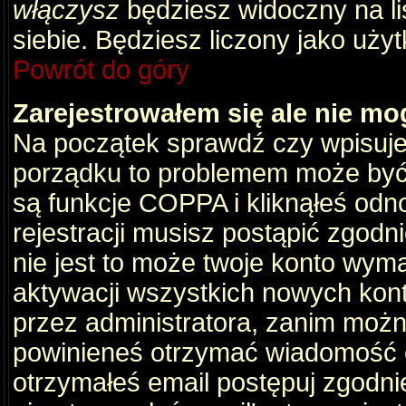
włączysz
będziesz widoczny na liś
siebie. Będziesz liczony jako użyt
Powrót do góry
Zarejestrowałem się ale nie mo
Na początek sprawdź czy wpisujes
porządku to problemem może być 
są funkcje COPPA i kliknąłeś odn
rejestracji musisz postąpić zgodni
nie jest to może twoje konto wym
aktywacji wszystkich nowych kon
przez administratora, zanim można
powinieneś otrzymać wiadomość c
otrzymałeś email postępuj zgodnie