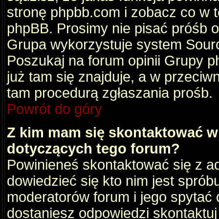
stronę phpbb.com i zobacz co w 
phpBB. Prosimy nie pisać próśb 
Grupa wykorzystuje system Sourc
Poszukaj na forum opinii Grupy ph
już tam się znajduje, a w przec
tam procedurą zgłaszania prośb.
Powrót do góry
Z kim mam się skontaktować w
dotyczących tego forum?
Powinieneś skontaktować się z ad
dowiedzieć się kto nim jest sprób
moderatorów forum i jego spytać d
dostaniesz odpowiedzi skontaktuj