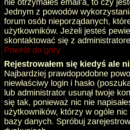
nie otrzymałeś email'a, to czy je
Jednym z powodów wykorzystania 
forum osób nieporządanych, któr
użytkowników. Jeżeli jesteś pewi
skontaktować się z administrator
Powrót do góry
Rejestrowałem się kiedyś ale n
Najbardziej prawdopodobne powod
niewłaściwy login i hasło (poszukaj
lub administrator usunął twoje ko
się tak, ponieważ nic nie napisał
użytkowników, którzy w ogóle nic 
bazy danych. Spróbuj zarejestro