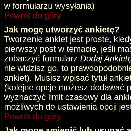
w formularzu wysyłania)
Powrót do góry
Jak mogę utworzyć ankietę?
Tworzenie ankiet jest proste, kie
pierwszy post w temacie, jeśli m
zobaczyć formularz
Dodaj Ankiet
nie widzisz go, to prawdopodobni
ankiet). Musisz wpisać tytuł ankie
(kolejne opcje możesz dodawać 
wyznaczyć limit czasowy dla ankie
możliwych do ustawienia opcji jes
Powrót do góry
Jak mogę zmienić lub usunąć a