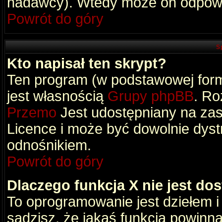
nadawcy). Wtedy może on odpowi
Powrót do góry
S
Kto napisał ten skrypt?
Ten program (w podstawowej formi
jest własnością
Grupy phpBB
. Ro
Przemo
Jest udostępniany na zas
Licence i może być dowolnie dys
odnośnikiem.
Powrót do góry
Dlaczego funkcja X nie jest do
To oprogramowanie jest dziełem i
sądzisz, że jakaś funkcja powinn