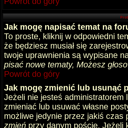
Powrót do góry
Pro
Jak mogę napisać temat na fo
To proste, kliknij w odpowiedni t
że będziesz musiał się zarejestr
twoje uprawnienia są wypisane na 
pisać nowe tematy, Możesz głosow
Powrót do góry
Jak mogę zmienić lub usunąć 
Jeżeli nie jesteś administratore
zmieniać lub usuwać własne posty
możliwe jedynie przez jakiś czas p
zmień
przy danym poście. Jeżeli k