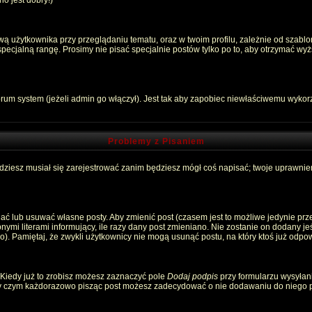
o jest dobry!)
 użytkownika przy przeglądaniu tematu, oraz w twoim profilu, zależnie od szablon
pecjalną rangę. Prosimy nie pisać specjalnie postów tylko po to, aby otrzymać wyż
rum system (jeżeli admin go włączył). Jest tak aby zapobiec niewłaściwemu wyko
Problemy z Pisaniem
ędziesz musiał się zarejestrować zanim będziesz mógł coś napisać; twoje uprawnien
ć lub usuwać własne posty. Aby zmienić post (czasem jest to możliwe jedynie przez
nymi literami informujący, ile razy dany post zmieniano. Nie zostanie on dodany jeśl
). Pamiętaj, że zwykli użytkownicy nie mogą usunąć postu, na który ktoś już odpow
 Kiedy już to zrobisz możesz zaznaczyć pole
Dodaj podpis
przy formularzu wysyłan
zy czym każdorazowo pisząc post możesz zadecydować o nie dodawaniu do niego p