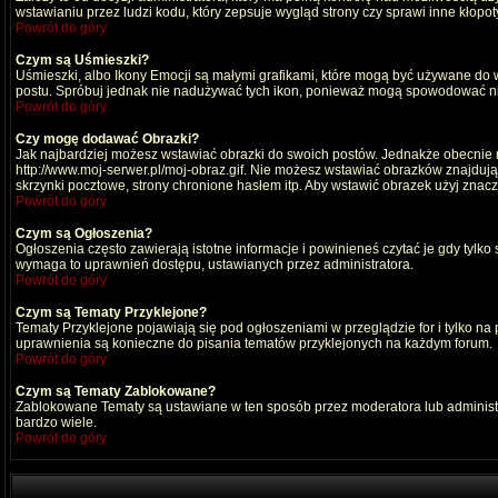
wstawianiu przez ludzi kodu, który zepsuje wygląd strony czy sprawi inne kłop
Powrót do góry
Czym są Uśmieszki?
Uśmieszki, albo Ikony Emocji są małymi grafikami, które mogą być używane do wy
postu. Spróbuj jednak nie nadużywać tych ikon, ponieważ mogą spowodować nie
Powrót do góry
Czy mogę dodawać Obrazki?
Jak najbardziej możesz wstawiać obrazki do swoich postów. Jednakże obecnie n
http://www.moj-serwer.pl/moj-obraz.gif. Nie możesz wstawiać obrazków znajdu
skrzynki pocztowe, strony chronione hasłem itp. Aby wstawić obrazek użyj znac
Powrót do góry
Czym są Ogłoszenia?
Ogłoszenia często zawierają istotne informacje i powinieneś czytać je gdy tylko
wymaga to uprawnień dostępu, ustawianych przez administratora.
Powrót do góry
Czym są Tematy Przyklejone?
Tematy Przyklejone pojawiają się pod ogłoszeniami w przeglądzie for i tylko na
uprawnienia są konieczne do pisania tematów przyklejonych na każdym forum.
Powrót do góry
Czym są Tematy Zablokowane?
Zablokowane Tematy są ustawiane w ten sposób przez moderatora lub administr
bardzo wiele.
Powrót do góry