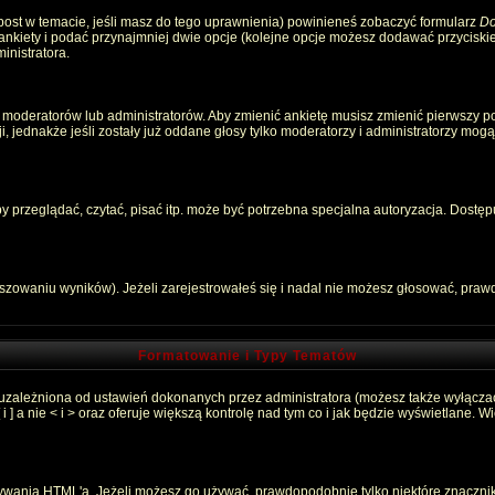
 post w temacie, jeśli masz do tego uprawnienia) powinieneś zobaczyć formularz
Do
 ankiety i podać przynajmniej dwie opcje (kolejne opcje możesz dodawać przycisk
inistratora.
 moderatorów lub administratorów. Aby zmienić ankietę musisz zmienić pierwszy pos
, jednakże jeśli zostały już oddane głosy tylko moderatorzy i administratorzy mog
przeglądać, czytać, pisać itp. może być potrzebna specjalna autoryzacja. Dostępu
łszowaniu wyników). Jeżeli zarejestrowałeś się i nadal nie możesz głosować, pr
Formatowanie i Typy Tematów
 uzależniona od ustawień dokonanych przez administratora (możesz także wyłącza
 a nie < i > oraz oferuje większą kontrolę nad tym co i jak będzie wyświetlane. 
używania HTML'a. Jeżeli możesz go używać, prawdopodobnie tylko niektóre znaczni