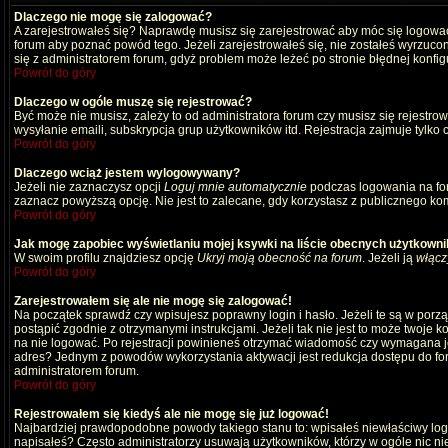
Dlaczego nie mogę się zalogować?
A zarejestrowałeś się? Naprawdę musisz się zarejestrować aby móc się logować
forum aby poznać powód tego. Jeżeli zarejestrowałeś się, nie zostałeś wyrzucony
się z administratorem forum, gdyż problem może leżeć po stronie błędnej konfigu
Powrót do góry
Dlaczego w ogóle muszę się rejestrować?
Być może nie musisz, zależy to od administratora forum czy musisz się rejestro
wysyłanie emaili, subskrypcja grup użytkowników itd. Rejestracja zajmuje tylko
Powrót do góry
Dlaczego wciąż jestem wylogowywany?
Jeżeli nie zaznaczysz opcji
Loguj mnie automatycznie
podczas logowania na fo
zaznacz powyższą opcję. Nie jest to zalecane, gdy korzystasz z publicznego komp
Powrót do góry
Jak mogę zapobiec wyświetlaniu mojej ksywki na liście obecnych użytkown
W swoim profilu znajdziesz opcję
Ukryj moją obecność na forum
. Jeżeli ją
włącz
Powrót do góry
Zarejestrowałem się ale nie mogę się zalogować!
Na początek sprawdź czy wpisujesz poprawny login i hasło. Jeżeli te są w por
postąpić zgodnie z otrzymanymi instrukcjami. Jeżeli tak nie jest to może twoj
na nie logować. Po rejestracji powinieneś otrzymać wiadomość czy wymagana jest
adres? Jednym z powodów wykorzystania aktywacji jest redukcja dostępu do for
administratorem forum.
Powrót do góry
Rejestrowałem się kiedyś ale nie mogę się już logować!
Najbardziej prawdopodobne powody takiego stanu to: wpisałeś niewłaściwy login i
napisałeś? Często administratorzy usuwają użytkowników, którzy w ogóle nic ni