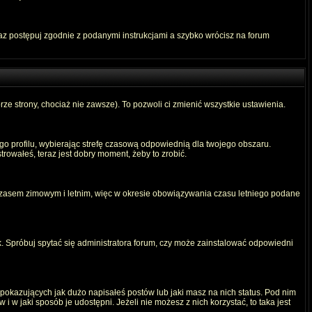
raz postępuj zgodnie z podanymi instrukcjami a szybko wrócisz na forum
rze strony, chociaż nie zawsze). To pozwoli ci zmienić wszystkie ustawienia.
ego profilu, wybierając strefę czasową odpowiednią dla twojego obszaru.
rowałeś, teraz jest dobry moment, żeby to zrobić.
 czasem zimowym i letnim, więc w okresie obowiązywania czasu letniego podane
. Spróbuj spytać się administratora forum, czy może zainstalować odpowiedni
okazujących jak dużo napisałeś postów lub jaki masz na nich status. Pod nim
 w jaki sposób je udostępni. Jeżeli nie możesz z nich korzystać, to taka jest