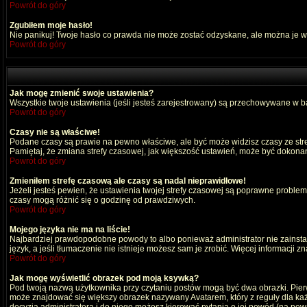
Powrót do góry
Zgubiłem moje hasło!
Nie panikuj! Twoje hasło co prawda nie może zostać odzyskane, ale można je wyc
Powrót do góry
Jak mogę zmienić swoje ustawienia?
Wszystkie twoje ustawienia (jeśli jesteś zarejestrowany) są przechowywane w ba
Powrót do góry
Czasy nie są właściwe!
Podane czasy są prawie na pewno właściwe, ale być może widzisz czasy ze strefy
Pamiętaj, że zmiana strefy czasowej, jak większość ustawień, może być dokonana
Powrót do góry
Zmieniłem strefę czasową ale czasy są nadal nieprawidłowe!
Jeżeli jesteś pewien, że ustawienia twojej strefy czasowej są poprawne probl
czasy mogą różnić się o godzinę od prawdziwych.
Powrót do góry
Mojego języka nie ma na liście!
Najbardziej prawdopodobne powody to albo ponieważ administrator nie zainstal
język, a jeśli tłumaczenie nie istnieje możesz sam je zrobić. Więcej informacji 
Powrót do góry
Jak mogę wyświetlić obrazek pod moją ksywką?
Pod twoją nazwą użytkownika przy czytaniu postów mogą być dwa obrazki. Pierw
może znajdować się większy obrazek nazywany Avatarem, który z reguły dla każdeg