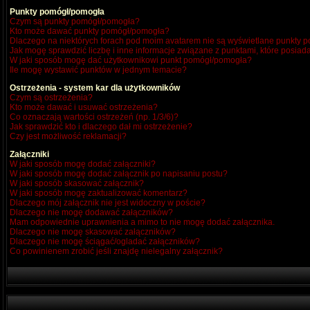
Punkty pomógł/pomogła
Czym są punkty pomógł/pomogła?
Kto może dawać punkty pomógł/pomogła?
Dlaczego na niektórych forach pod moim avatarem nie są wyświetlane punkty
Jak mogę sprawdzić liczbę i inne informacje związane z punktami, które posiada
W jaki sposób mogę dać użytkownikowi punkt pomógł/pomogła?
Ile mogę wystawić punktów w jednym temacie?
Ostrzeżenia - system kar dla użytkowników
Czym są ostrzeżenia?
Kto może dawać i usuwać ostrzeżenia?
Co oznaczają wartości ostrzeżeń (np. 1/3/6)?
Jak sprawdzić kto i dlaczego dał mi ostrzeżenie?
Czy jest możliwość reklamacji?
Załączniki
W jaki sposób mogę dodać załączniki?
W jaki sposób mogę dodać załącznik po napisaniu postu?
W jaki sposób skasować załącznik?
W jaki sposób mogę zaktualizować komentarz?
Dlaczego mój załącznik nie jest widoczny w poście?
Dlaczego nie mogę dodawać załączników?
Mam odpowiednie uprawnienia a mimo to nie mogę dodać załącznika.
Dlaczego nie mogę skasować załączników?
Dlaczego nie mogę ściągać/ogladać załączników?
Co powinienem zrobić jeśli znajdę nielegalny załącznik?