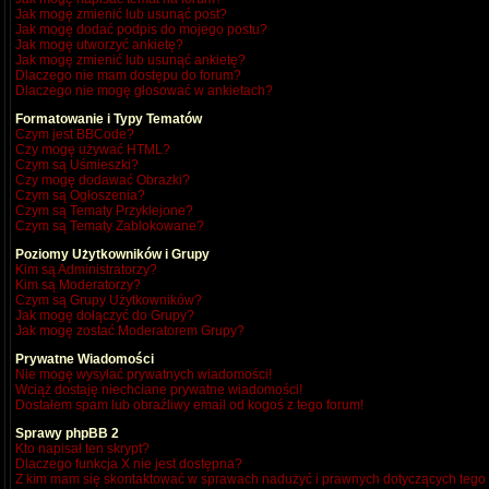
Jak mogę zmienić lub usunąć post?
Jak mogę dodać podpis do mojego postu?
Jak mogę utworzyć ankietę?
Jak mogę zmienić lub usunąć ankietę?
Dlaczego nie mam dostępu do forum?
Dlaczego nie mogę głosować w ankietach?
Formatowanie i Typy Tematów
Czym jest BBCode?
Czy mogę używać HTML?
Czym są Uśmieszki?
Czy mogę dodawać Obrazki?
Czym są Ogłoszenia?
Czym są Tematy Przyklejone?
Czym są Tematy Zablokowane?
Poziomy Użytkowników i Grupy
Kim są Administratorzy?
Kim są Moderatorzy?
Czym są Grupy Użytkowników?
Jak mogę dołączyć do Grupy?
Jak mogę zostać Moderatorem Grupy?
Prywatne Wiadomości
Nie mogę wysyłać prywatnych wiadomości!
Wciąż dostaję niechciane prywatne wiadomości!
Dostałem spam lub obraźliwy email od kogoś z tego forum!
Sprawy phpBB 2
Kto napisał ten skrypt?
Dlaczego funkcja X nie jest dostępna?
Z kim mam się skontaktować w sprawach nadużyć i prawnych dotyczących tego