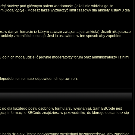
daj Ankietę
pod głównym polem wiadomości (jeżeli nie widzisz go, to
iem
Dodaj opcję
). Możesz także wyznaczyć limit czasowy dla ankiety, ustaw 0 dla
t w danym temacie (z którym zawsze związana jest ankieta). Jeżeli nikt jeszcze
ą ankietę zmienić lub usunąć. Jest to ustawione w ten sposób aby zapobiec
 do nich mogą udzielić jedynie moderatorzy forum oraz administratorzy i z nimi
awdopodobnie nie masz odpowiednich uprawnień.
ć go dla każdego postu osobno w formularzu wysyłania). Sam BBCode jest
Więcej informacji o BBCode znajdziesz w przewodniku, do którego dostaniesz się
ki będą działały. Jest to podyktowane względami
bezpieczeństwa
, aby zapobiec