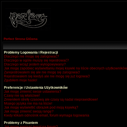
Perfect Strona Główna
Problemy Logowania i Rejestracji
Dlaczego nie mogę się zalogować?
Dlaczego w ogóle muszę się rejestrować?
Dlaczego wciąż jestem wylogowywany?
Jak mogę zapobiec wyświetlaniu mojej ksywki na liście obecnych użytkownikó
Zarejestrowałem się ale nie mogę się zalogować!
Rejestrowałem się kiedyś ale nie mogę się już logować!
Zgubiłem moje hasło!
Preferencje i Ustawienia Użytkowników
Jak mogę zmienić swoje ustawienia?
Czasy nie są właściwe!
Zmieniłem strefę czasową ale czasy są nadal nieprawidłowe!
Mojego języka nie ma na liście!
Jak mogę wyświetlić obrazek pod moją ksywką?
Jak mogę zmienić swoją rangę?
Kiedy klikam odnośnik email, forum wymaga logowania
Problemy z Pisaniem
Jak mogę napisać temat na forum?