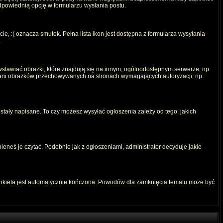
odpowiednią opcję w formularzu wysłania postu.
e, :( oznacza smutek. Pełna lista ikon jest dostępna z formularza wysyłania
.
stawiać obrazki, które znajdują się na innym, ogólnodostępnym serwerze, np.
) ani obrazków przechowywanych na stronach wymagających autoryzacji, np.
ostały napisane. To czy możesz wysyłać ogłoszenia zależy od tego, jakich
ieneś je czytać. Podobnie jak z ogłoszeniami, administrator decyduje jakie
ankieta jest automatycznie kończona. Powodów dla zamknięcia tematu może być