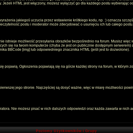
oty. Jeżeli HTML jest włączony, możesz wyłączyć go dla każdego postu wybierając 
rażenia jakiegoś uczucia przez wstawienie krótkiego kodu, np. :) oznacza szczęści
czytelność postu i moderator może zdecydować o usunięciu ich lub całego postu
ie istnieje możliwość przesyłania obrazków bezpośrednio na forum. Musisz więc w
jących się na twoim komputerze (chyba że jest on publicznie dostępnym serwerem
znika BBCode [img] lub odpowiedniego znacznika HTML (jeśli jest to dozwolone).
 się pojawią. Ogłoszenia pojawiają się na górze każdej strony na forum, w którym z
 pierwszej jego stronie. Najczęściej są dosyć ważne, więc w miarę możliwości powin
atora. Nie możesz pisać w nich dalszych odpowiedzi oraz każda zawarta w nich 
Poziomy Użytkowników i Grupy