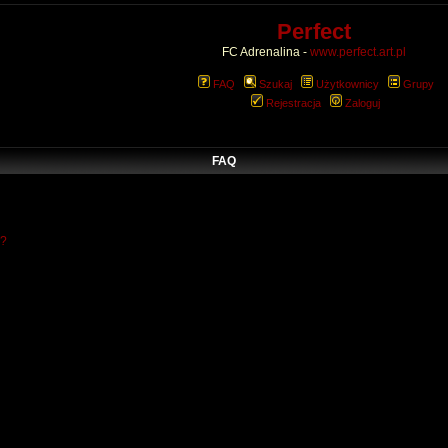
Perfect
FC Adrenalina -
www.perfect.art.pl
FAQ
Szukaj
Użytkownicy
Grupy
Rejestracja
Zaloguj
FAQ
w?