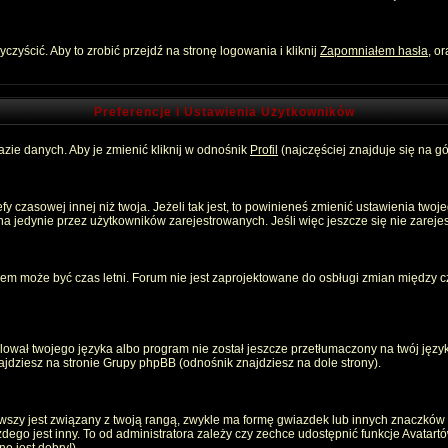
zyścić. Aby to zrobić przejdź na stronę logowania i kliknij
Zapomniałem hasła
, o
Preferencje i Ustawienia Użytkowników
zie danych. Aby je zmienić kliknij w odnośnik
Profil
(najczęściej znajduje się na gó
 czasowej innej niż twoja. Jeżeli tak jest, to powinieneś zmienić ustawienia twoj
 jedynie przez użytkowników zarejestrowanych. Jeśli więc jeszcze się nie zarejest
emem może być czas letni. Forum nie jest zaprojektowane do osbługi zmian między
ował twojego języka albo program nie został jeszcze przetłumaczony na twój język
znajdziesz na stronie Grupy phpBB (odnośnik znajdziesz na dole strony).
szy jest związany z twoją rangą, zwykle ma formę gwiazdek lub innych znaczków p
o jest inny. To od administratora zależy czy zechce udostępnić funkcje Avatartów i