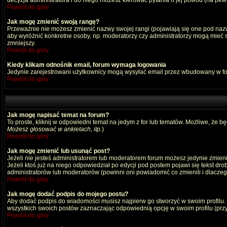
decyzja administratora i do niego możesz kierować pytania o jej powód (na pewn
Powrót do góry
Jak mogę zmienić swoją rangę?
Przeważnie nie możesz zmienić nazwy swojej rangi (pojawiają się one pod nazwą
aby wyróżnić konkretne osoby, np. moderatorzy czy administratorzy mogą mieć s
zmniejszy.
Powrót do góry
Kiedy klikam odnośnik email, forum wymaga logowania
Jedynie zarejestrowani użytkownicy mogą wysyłać email przez wbudowany w fo
Powrót do góry
Jak mogę napisać temat na forum?
To proste, kliknij w odpowiedni temat na jedym z for lub tematów. Możliwe, że b
Możesz głosować w ankietach, itp.
)
Powrót do góry
Jak mogę zmienić lub usunąć post?
Jeżeli nie jesteś administratorem lub moderatorem forum możesz jedynie zmienia
Jeżeli ktoś już na niego odpowiedział po edycji pod postem pojawi się tekst drob
administratorów lub moderatorów (powinni oni powiadomić co zmienili i dlaczego
Powrót do góry
Jak mogę dodać podpis do mojego postu?
Aby dodać podpis do wiadomości musisz najpierw go stworzyć w swoim profilu.
wszystkich swoich postów zaznaczając odpowiednią opcję w swoim profilu (pr
Powrót do góry