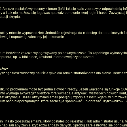
. A może zostałeś wyrzucony z forum (jeśli tak się stało zobaczysz odpowiednią i
 a i tak nie możesz się logować sprawdź ponownie swój login i hasło. Zazwyczaj to 
racji skryptu.
wać by móc się wypowiedzieć. Jednakże rejestracja da ci dostęp do dodatkowych fun
 chwilę i naprawdę zalecamy jej dokonanie.
rum będziesz zawsze wylogowywany po pewnym czasie. To zapobiega wykorzystan
utera, np. w bibliotece, kawiarni internetowej czy na uczelni.
ików?
ysz
będziesz widoczny na liście tylko dla administratorów oraz dla siebie. Będziesz 
ządku to problemem może być jedna z dwóch rzeczy. Jeżeli włączone są funkcje CO
e konto wymaga aktywacji? Niektóre fora wymagają aktywacji wszystkich nowych kont
 aktywacja. Jeżeli otrzymałeś email postępuj zgodnie z instrukcjami w nim zawarty
um osób nieporządanych, które zechcą je spamować lub obrażać użytkowników. Jeż
 hasło (poszukaj email'a, który dostałeś po rejestracji) lub administrator usunął 
e napisali aby zmniejszyć rozmiar bazy danych. Spróbuj zarejestrować się ponown