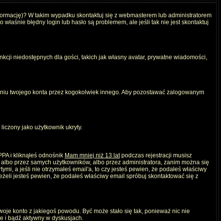
nformację)? W takim wypadku skontaktuj się z webmasterem lub administratorem
właśnie błędny login lub hasło są problemem, ale jeśli tak nie jest skontaktuj
kcji niedostępnych dla gości, takich jak własny avatar, prywatne wiadomości,
iu twojego konta przez kogokolwiek innego. Aby pozostawać zalogowanym
liczony jako użytkownik ukryty.
PPA i kliknąłeś odnośnik
Mam mniej niż 13 lat
podczas rejestracji musisz
, albo przez samych użytkowników, albo przez administratora, zanim można się
mi, a jeśli nie otrzymałeś email'a, to czy jesteś pewien, że podałeś właściwy
eli jesteś pewien, że podałeś właściwy email spróbuj skontaktować się z
twoje konto z jakiegoś powodu. Być może stało się tak, ponieważ nic nie
ie i bądź aktywny w dyskusjach.