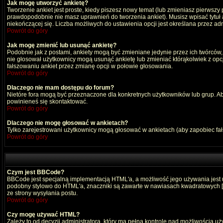
Jak mogę utworzyć ankietę?
Tworzenie ankiet jest proste, kiedy piszesz nowy temat (lub zmieniasz pierwszy
prawdopodobnie nie masz uprawnień do tworzenia ankiet). Musisz wpisać tytuł
niekończącej się. Liczba możliwych do ustawienia opcji jest określana przez adm
Powrót do góry
Jak mogę zmienić lub usunąć ankietę?
Podobnie jak z postami, ankiety mogą być zmieniane jedynie przez ich twórców,
nie głosował użytkownicy mogą usunąć ankietę lub zmieniać którąkolwiek z opcji
fałszowaniu ankiet przez zmianę opcji w połowie głosowania.
Powrót do góry
Dlaczego nie mam dostępu do forum?
Nietóre fora mogą być przeznaczone dla konkretnych użytkowników lub grup. Aby 
powinieneś się skontaktować.
Powrót do góry
Dlaczego nie mogę głosować w ankietach?
Tylko zarejestrowani użytkownicy mogą głosować w ankietach (aby zapobiec fa
Powrót do góry
Czym jest BBCode?
BBCode jest specjalną implementacją HTML'a, a możliwość jego używania jest
podobny stylowo do HTML'a, znaczniki są zawarte w nawiasach kwadratowych [ i ]
ze strony wysyłania postu.
Powrót do góry
Czy mogę używać HTML?
Zależy to od decyzji administratora, który ma pełną kontrolę nad możliwością 