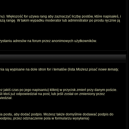
u). Większość for używa rang aby zaznaczyć liczbę postów, które napisałeś, i
szą rangę. W takim wypadku moderator lub administrator po prostu ręcznie ją
rzystaniu adresów na forum przez anonimowych użytkowników.
ia są wypisane na dole stron for i tematów (lista
Możesz pisać nowe tematy,
 jakiś czas po jego napisaniu) kliknij w przycisk
zmień
przy danym poście.
i ktoś już odpowiedział na post, lub jeśli został on zmieniony przez
iedział.
ia postu, aby dodać podpis. Możesz także domyślnie dodawać podpis do
odpisu, przez odznaczenie pola w formularzu wysyłania)