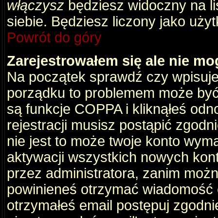
włączysz
będziesz widoczny na liś
siebie. Będziesz liczony jako użyt
Powrót do góry
Zarejestrowałem się ale nie mo
Na początek sprawdź czy wpisujes
porządku to problemem może być 
są funkcje COPPA i kliknąłeś odn
rejestracji musisz postąpić zgodni
nie jest to może twoje konto wym
aktywacji wszystkich nowych kon
przez administratora, zanim można
powinieneś otrzymać wiadomość c
otrzymałeś email postępuj zgodnie