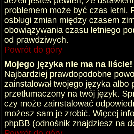
Jeżeli jesteś pewien, że ustawien
problemem może być czas letni. 
osbługi zmian między czasem zim
obowiązywania czasu letniego po
od prawdziwych.
Powrót do góry
Mojego języka nie ma na liście!
Najbardziej prawdopodobne powod
zainstalował twojego języka albo 
przetłumaczony na twój język. Spr
czy może zainstalować odpowiedni 
możesz sam je zrobić. Więcej info
phpBB (odnośnik znajdziesz na do
Powrót do góry