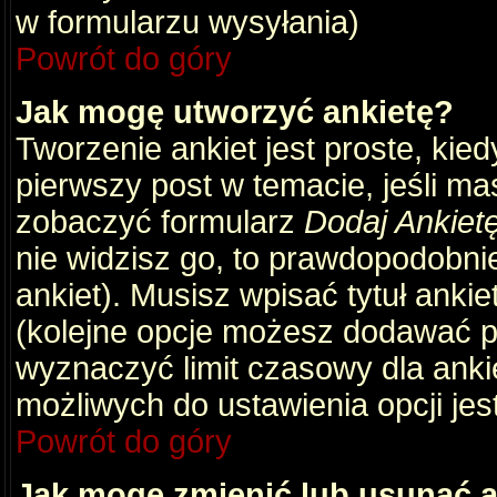
w formularzu wysyłania)
Powrót do góry
Jak mogę utworzyć ankietę?
Tworzenie ankiet jest proste, kie
pierwszy post w temacie, jeśli m
zobaczyć formularz
Dodaj Ankiet
nie widzisz go, to prawdopodobni
ankiet). Musisz wpisać tytuł ankie
(kolejne opcje możesz dodawać 
wyznaczyć limit czasowy dla ankie
możliwych do ustawienia opcji jes
Powrót do góry
Jak mogę zmienić lub usunąć a