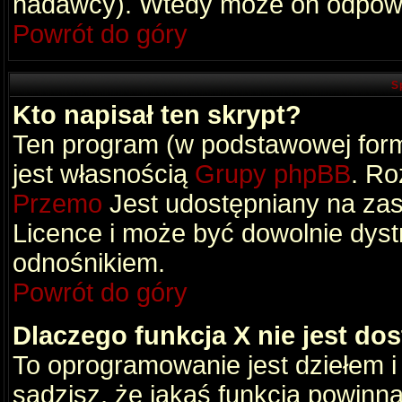
nadawcy). Wtedy może on odpowi
Powrót do góry
S
Kto napisał ten skrypt?
Ten program (w podstawowej formi
jest własnością
Grupy phpBB
. Ro
Przemo
Jest udostępniany na zas
Licence i może być dowolnie dys
odnośnikiem.
Powrót do góry
Dlaczego funkcja X nie jest do
To oprogramowanie jest dziełem i
sądzisz, że jakaś funkcja powinn