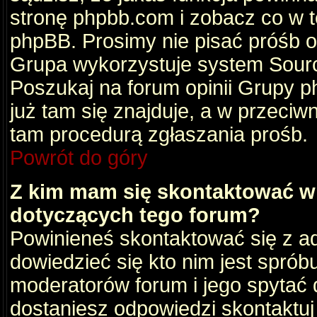
stronę phpbb.com i zobacz co w 
phpBB. Prosimy nie pisać próśb 
Grupa wykorzystuje system Sourc
Poszukaj na forum opinii Grupy ph
już tam się znajduje, a w przec
tam procedurą zgłaszania prośb.
Powrót do góry
Z kim mam się skontaktować w
dotyczących tego forum?
Powinieneś skontaktować się z ad
dowiedzieć się kto nim jest sprób
moderatorów forum i jego spytać d
dostaniesz odpowiedzi skontaktuj