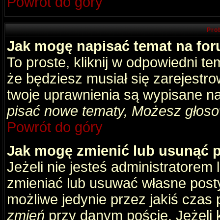
Powrót do góry
Pro
Jak mogę napisać temat na fo
To proste, kliknij w odpowiedni t
że będziesz musiał się zarejestr
twoje uprawnienia są wypisane na 
pisać nowe tematy, Możesz głosow
Powrót do góry
Jak mogę zmienić lub usunąć 
Jeżeli nie jesteś administratore
zmieniać lub usuwać własne posty
możliwe jedynie przez jakiś czas p
zmień
przy danym poście. Jeżeli k