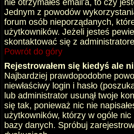
nie otrzymałeś email'a, to czy je
Jednym z powodów wykorzystania 
forum osób nieporządanych, któr
użytkowników. Jeżeli jesteś pewi
skontaktować się z administrator
Powrót do góry
Rejestrowałem się kiedyś ale n
Najbardziej prawdopodobne powod
niewłaściwy login i hasło (poszukaj
lub administrator usunął twoje ko
się tak, ponieważ nic nie napisał
użytkowników, którzy w ogóle nic 
bazy danych. Spróbuj zarejestro