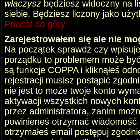
włączysz
będziesz widoczny na liś
siebie. Będziesz liczony jako użyt
Powrót do góry
Zarejestrowałem się ale nie mo
Na początek sprawdź czy wpisujes
porządku to problemem może być 
są funkcje COPPA i kliknąłeś odn
rejestracji musisz postąpić zgodni
nie jest to może twoje konto wym
aktywacji wszystkich nowych kon
przez administratora, zanim można
powinieneś otrzymać wiadomość c
otrzymałeś email postępuj zgodnie