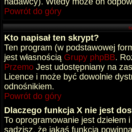
nadawcy). Wtedy może on odpowi
Powrót do góry
S
Kto napisał ten skrypt?
Ten program (w podstawowej formi
jest własnością
Grupy phpBB
. Ro
Przemo
Jest udostępniany na zas
Licence i może być dowolnie dys
odnośnikiem.
Powrót do góry
Dlaczego funkcja X nie jest do
To oprogramowanie jest dziełem i
sądzisz, że jakaś funkcja powinn