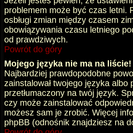
Jeżeli jesteś pewien, że ustawien
problemem może być czas letni. 
osbługi zmian między czasem zim
obowiązywania czasu letniego po
od prawdziwych.
Powrót do góry
Mojego języka nie ma na liście!
Najbardziej prawdopodobne powod
zainstalował twojego języka albo 
przetłumaczony na twój język. Spr
czy może zainstalować odpowiedni 
możesz sam je zrobić. Więcej info
phpBB (odnośnik znajdziesz na do
Powrót do góry