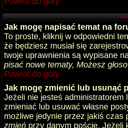
Powrót do góry
Pro
Jak mogę napisać temat na fo
To proste, kliknij w odpowiedni t
że będziesz musiał się zarejestr
twoje uprawnienia są wypisane na 
pisać nowe tematy, Możesz głosow
Powrót do góry
Jak mogę zmienić lub usunąć 
Jeżeli nie jesteś administratore
zmieniać lub usuwać własne posty
możliwe jedynie przez jakiś czas p
zmień
przy danym poście. Jeżeli k