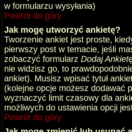
w formularzu wysyłania)
Powrót do góry
Jak mogę utworzyć ankietę?
Tworzenie ankiet jest proste, kie
pierwszy post w temacie, jeśli m
zobaczyć formularz
Dodaj Ankiet
nie widzisz go, to prawdopodobni
ankiet). Musisz wpisać tytuł ankie
(kolejne opcje możesz dodawać 
wyznaczyć limit czasowy dla ankie
możliwych do ustawienia opcji jes
Powrót do góry
Jak mogę zmienić lub usunąć a