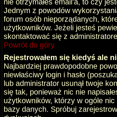
nie otrzymałeś email'a, to czy je
Jednym z powodów wykorzystania 
forum osób nieporządanych, któr
użytkowników. Jeżeli jesteś pewi
skontaktować się z administrator
Powrót do góry
Rejestrowałem się kiedyś ale n
Najbardziej prawdopodobne powod
niewłaściwy login i hasło (poszukaj
lub administrator usunął twoje ko
się tak, ponieważ nic nie napisał
użytkowników, którzy w ogóle nic 
bazy danych. Spróbuj zarejestro