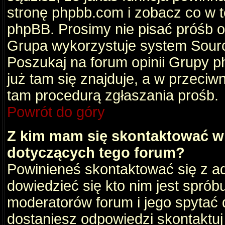
stronę phpbb.com i zobacz co w 
phpBB. Prosimy nie pisać próśb 
Grupa wykorzystuje system Sourc
Poszukaj na forum opinii Grupy ph
już tam się znajduje, a w przec
tam procedurą zgłaszania prośb.
Powrót do góry
Z kim mam się skontaktować w
dotyczących tego forum?
Powinieneś skontaktować się z ad
dowiedzieć się kto nim jest sprób
moderatorów forum i jego spytać d
dostaniesz odpowiedzi skontaktuj