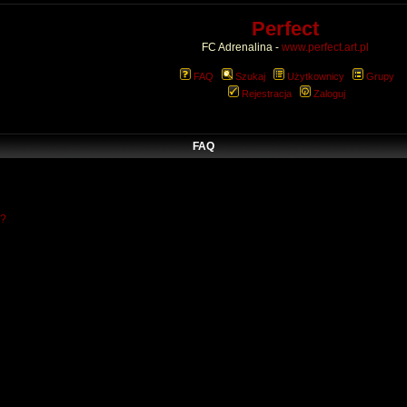
Perfect
FC Adrenalina -
www.perfect.art.pl
FAQ
Szukaj
Użytkownicy
Grupy
Rejestracja
Zaloguj
FAQ
w?