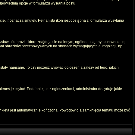
odpowiednią opcję w formularzu wysłania postu.
e, :( oznacza smutek. Pełna lista ikon jest dostępna z formularza wysyłania
.
stawiać obrazki, które znajdują się na innym, ogólnodostępnym serwerze, np.
) ani obrazków przechowywanych na stronach wymagających autoryzacji, np.
ostały napisane. To czy możesz wysyłać ogłoszenia zależy od tego, jakich
ieneś je czytać. Podobnie jak z ogłoszeniami, administrator decyduje jakie
ankieta jest automatycznie kończona. Powodów dla zamknięcia tematu może być