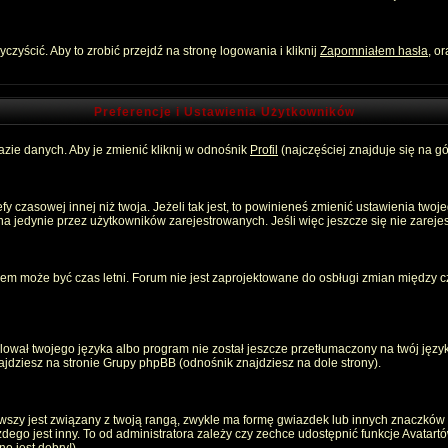
zyścić. Aby to zrobić przejdź na stronę logowania i kliknij
Zapomniałem hasła
, o
Preferencje i Ustawienia Użytkowników
zie danych. Aby je zmienić kliknij w odnośnik
Profil
(najczęściej znajduje się na gó
 czasowej innej niż twoja. Jeżeli tak jest, to powinieneś zmienić ustawienia twoj
 jedynie przez użytkowników zarejestrowanych. Jeśli więc jeszcze się nie zarejest
emem może być czas letni. Forum nie jest zaprojektowane do osbługi zmian między
ował twojego języka albo program nie został jeszcze przetłumaczony na twój język
znajdziesz na stronie Grupy phpBB (odnośnik znajdziesz na dole strony).
szy jest związany z twoją rangą, zwykle ma formę gwiazdek lub innych znaczków p
o jest inny. To od administratora zależy czy zechce udostępnić funkcje Avatartów i