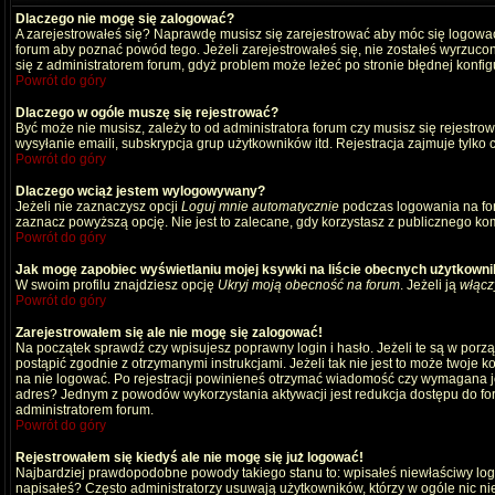
Dlaczego nie mogę się zalogować?
A zarejestrowałeś się? Naprawdę musisz się zarejestrować aby móc się logować
forum aby poznać powód tego. Jeżeli zarejestrowałeś się, nie zostałeś wyrzucony
się z administratorem forum, gdyż problem może leżeć po stronie błędnej konfigu
Powrót do góry
Dlaczego w ogóle muszę się rejestrować?
Być może nie musisz, zależy to od administratora forum czy musisz się rejestro
wysyłanie emaili, subskrypcja grup użytkowników itd. Rejestracja zajmuje tylko
Powrót do góry
Dlaczego wciąż jestem wylogowywany?
Jeżeli nie zaznaczysz opcji
Loguj mnie automatycznie
podczas logowania na fo
zaznacz powyższą opcję. Nie jest to zalecane, gdy korzystasz z publicznego komp
Powrót do góry
Jak mogę zapobiec wyświetlaniu mojej ksywki na liście obecnych użytkown
W swoim profilu znajdziesz opcję
Ukryj moją obecność na forum
. Jeżeli ją
włącz
Powrót do góry
Zarejestrowałem się ale nie mogę się zalogować!
Na początek sprawdź czy wpisujesz poprawny login i hasło. Jeżeli te są w por
postąpić zgodnie z otrzymanymi instrukcjami. Jeżeli tak nie jest to może twoj
na nie logować. Po rejestracji powinieneś otrzymać wiadomość czy wymagana jest
adres? Jednym z powodów wykorzystania aktywacji jest redukcja dostępu do for
administratorem forum.
Powrót do góry
Rejestrowałem się kiedyś ale nie mogę się już logować!
Najbardziej prawdopodobne powody takiego stanu to: wpisałeś niewłaściwy login i
napisałeś? Często administratorzy usuwają użytkowników, którzy w ogóle nic ni