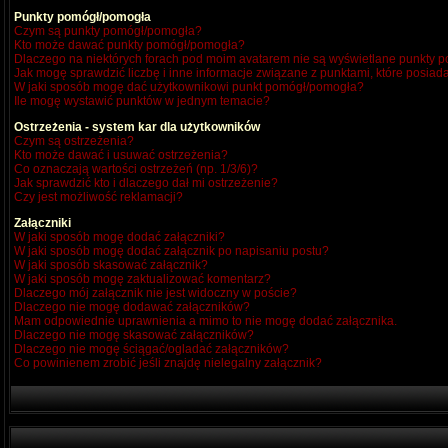
Punkty pomógł/pomogła
Czym są punkty pomógł/pomogła?
Kto może dawać punkty pomógł/pomogła?
Dlaczego na niektórych forach pod moim avatarem nie są wyświetlane punkty
Jak mogę sprawdzić liczbę i inne informacje związane z punktami, które posiada
W jaki sposób mogę dać użytkownikowi punkt pomógł/pomogła?
Ile mogę wystawić punktów w jednym temacie?
Ostrzeżenia - system kar dla użytkowników
Czym są ostrzeżenia?
Kto może dawać i usuwać ostrzeżenia?
Co oznaczają wartości ostrzeżeń (np. 1/3/6)?
Jak sprawdzić kto i dlaczego dał mi ostrzeżenie?
Czy jest możliwość reklamacji?
Załączniki
W jaki sposób mogę dodać załączniki?
W jaki sposób mogę dodać załącznik po napisaniu postu?
W jaki sposób skasować załącznik?
W jaki sposób mogę zaktualizować komentarz?
Dlaczego mój załącznik nie jest widoczny w poście?
Dlaczego nie mogę dodawać załączników?
Mam odpowiednie uprawnienia a mimo to nie mogę dodać załącznika.
Dlaczego nie mogę skasować załączników?
Dlaczego nie mogę ściągać/ogladać załączników?
Co powinienem zrobić jeśli znajdę nielegalny załącznik?