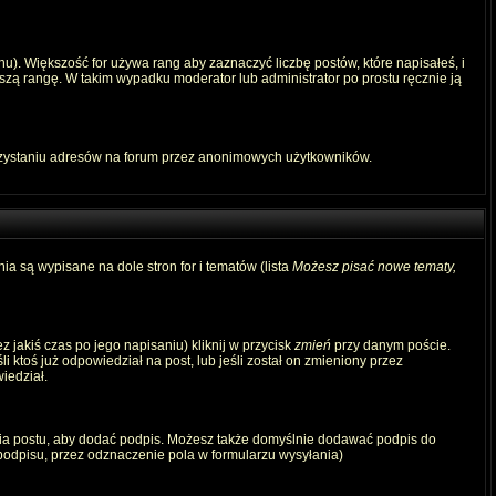
u). Większość for używa rang aby zaznaczyć liczbę postów, które napisałeś, i
szą rangę. W takim wypadku moderator lub administrator po prostu ręcznie ją
rzystaniu adresów na forum przez anonimowych użytkowników.
ia są wypisane na dole stron for i tematów (lista
Możesz pisać nowe tematy,
 jakiś czas po jego napisaniu) kliknij w przycisk
zmień
przy danym poście.
i ktoś już odpowiedział na post, lub jeśli został on zmieniony przez
iedział.
ia postu, aby dodać podpis. Możesz także domyślnie dodawać podpis do
odpisu, przez odznaczenie pola w formularzu wysyłania)