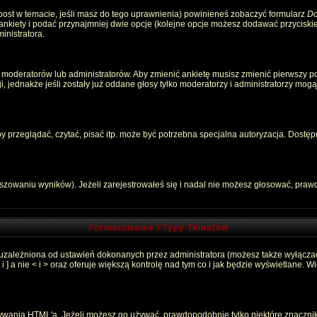
 post w temacie, jeśli masz do tego uprawnienia) powinieneś zobaczyć formularz
Do
 ankiety i podać przynajmniej dwie opcje (kolejne opcje możesz dodawać przycisk
inistratora.
 moderatorów lub administratorów. Aby zmienić ankietę musisz zmienić pierwszy pos
, jednakże jeśli zostały już oddane głosy tylko moderatorzy i administratorzy mog
przeglądać, czytać, pisać itp. może być potrzebna specjalna autoryzacja. Dostępu
łszowaniu wyników). Jeżeli zarejestrowałeś się i nadal nie możesz głosować, pr
Formatowanie i Typy Tematów
 uzależniona od ustawień dokonanych przez administratora (możesz także wyłącza
 a nie < i > oraz oferuje większą kontrolę nad tym co i jak będzie wyświetlane. 
używania HTML'a. Jeżeli możesz go używać, prawdopodobnie tylko niektóre znaczni