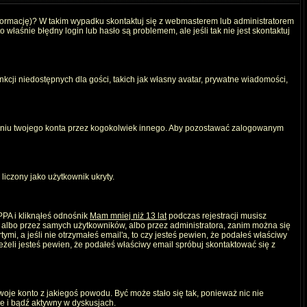
nformację)? W takim wypadku skontaktuj się z webmasterem lub administratorem
właśnie błędny login lub hasło są problemem, ale jeśli tak nie jest skontaktuj
kcji niedostępnych dla gości, takich jak własny avatar, prywatne wiadomości,
iu twojego konta przez kogokolwiek innego. Aby pozostawać zalogowanym
liczony jako użytkownik ukryty.
PPA i kliknąłeś odnośnik
Mam mniej niż 13 lat
podczas rejestracji musisz
, albo przez samych użytkowników, albo przez administratora, zanim można się
mi, a jeśli nie otrzymałeś email'a, to czy jesteś pewien, że podałeś właściwy
eli jesteś pewien, że podałeś właściwy email spróbuj skontaktować się z
twoje konto z jakiegoś powodu. Być może stało się tak, ponieważ nic nie
ie i bądź aktywny w dyskusjach.