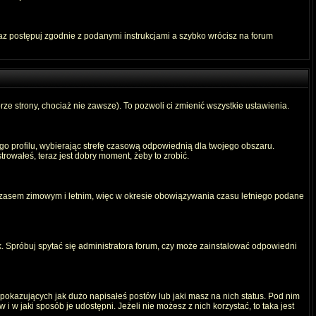
raz postępuj zgodnie z podanymi instrukcjami a szybko wrócisz na forum
rze strony, chociaż nie zawsze). To pozwoli ci zmienić wszystkie ustawienia.
ego profilu, wybierając strefę czasową odpowiednią dla twojego obszaru.
rowałeś, teraz jest dobry moment, żeby to zrobić.
 czasem zimowym i letnim, więc w okresie obowiązywania czasu letniego podane
. Spróbuj spytać się administratora forum, czy może zainstalować odpowiedni
okazujących jak dużo napisałeś postów lub jaki masz na nich status. Pod nim
 w jaki sposób je udostępni. Jeżeli nie możesz z nich korzystać, to taka jest