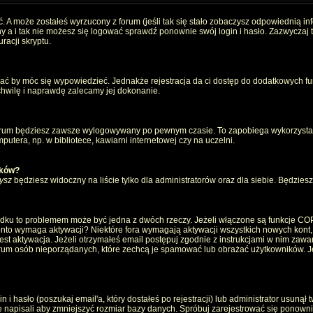
. A może zostałeś wyrzucony z forum (jeśli tak się stało zobaczysz odpowiednią i
 a i tak nie możesz się logować sprawdź ponownie swój login i hasło. Zazwyczaj to 
racji skryptu.
wać by móc się wypowiedzieć. Jednakże rejestracja da ci dostęp do dodatkowych fun
 chwilę i naprawdę zalecamy jej dokonanie.
rum będziesz zawsze wylogowywany po pewnym czasie. To zapobiega wykorzystan
utera, np. w bibliotece, kawiarni internetowej czy na uczelni.
ików?
ysz
będziesz widoczny na liście tylko dla administratorów oraz dla siebie. Będziesz 
ządku to problemem może być jedna z dwóch rzeczy. Jeżeli włączone są funkcje CO
e konto wymaga aktywacji? Niektóre fora wymagają aktywacji wszystkich nowych kont
 aktywacja. Jeżeli otrzymałeś email postępuj zgodnie z instrukcjami w nim zawarty
um osób nieporządanych, które zechcą je spamować lub obrażać użytkowników. Jeż
 hasło (poszukaj email'a, który dostałeś po rejestracji) lub administrator usunął 
e napisali aby zmniejszyć rozmiar bazy danych. Spróbuj zarejestrować się ponown