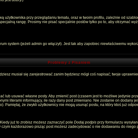
o jest dobry!)
 użytkownika przy przeglądaniu tematu, oraz w twoim profilu, zależnie od szablon
pecjalną rangę. Prosimy nie pisać specjalnie postów tylko po to, aby otrzymać wyż
rum system (jeżeli admin go włączył). Jest tak aby zapobiec niewłaściwemu wyko
Problemy z Pisaniem
ędziesz musiał się zarejestrować zanim będziesz mógł coś napisać; twoje uprawnien
ć lub usuwać własne posty. Aby zmienić post (czasem jest to możliwe jedynie przez
nymi literami informujący, ile razy dany post zmieniano. Nie zostanie on dodany jeśl
). Pamiętaj, że zwykli użytkownicy nie mogą usunąć postu, na który ktoś już odpow
 Kiedy już to zrobisz możesz zaznaczyć pole
Dodaj podpis
przy formularzu wysyłan
zy czym każdorazowo pisząc post możesz zadecydować o nie dodawaniu do niego p