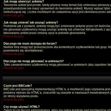
Jak mogę utworzyć ankietę?
Tworzenie ankiet jest proste, kiedy piszesz nowy temat (lub zmieniasz pierwszy
prawdopodobnie nie masz uprawnień do tworzenia ankiet). Musisz wpisać tytuł
niekończącej się. Liczba możliwych do ustawienia opcji jest określana przez adm
Powrót do góry
Jak mogę zmienić lub usunąć ankietę?
Podobnie jak z postami, ankiety mogą być zmieniane jedynie przez ich twórców,
nie głosował użytkownicy mogą usunąć ankietę lub zmieniać którąkolwiek z opcji
fałszowaniu ankiet przez zmianę opcji w połowie głosowania.
Powrót do góry
Dlaczego nie mam dostępu do forum?
Nietóre fora mogą być przeznaczone dla konkretnych użytkowników lub grup. Aby 
powinieneś się skontaktować.
Powrót do góry
Dlaczego nie mogę głosować w ankietach?
Tylko zarejestrowani użytkownicy mogą głosować w ankietach (aby zapobiec fa
Powrót do góry
Czym jest BBCode?
BBCode jest specjalną implementacją HTML'a, a możliwość jego używania jest
podobny stylowo do HTML'a, znaczniki są zawarte w nawiasach kwadratowych [ i ]
ze strony wysyłania postu.
Powrót do góry
Czy mogę używać HTML?
Zależy to od decyzji administratora, który ma pełną kontrolę nad możliwością 