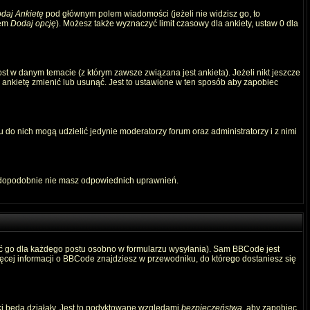
daj Ankietę
pod głównym polem wiadomości (jeżeli nie widzisz go, to
iem
Dodaj opcję
). Możesz także wyznaczyć limit czasowy dla ankiety, ustaw 0 dla
t w danym temacie (z którym zawsze związana jest ankieta). Jeżeli nikt jeszcze
ą ankietę zmienić lub usunąć. Jest to ustawione w ten sposób aby zapobiec
 do nich mogą udzielić jedynie moderatorzy forum oraz administratorzy i z nimi
awdopodobnie nie masz odpowiednich uprawnień.
ć go dla każdego postu osobno w formularzu wysyłania). Sam BBCode jest
Więcej informacji o BBCode znajdziesz w przewodniku, do którego dostaniesz się
ki będą działały. Jest to podyktowane względami
bezpieczeństwa
, aby zapobiec