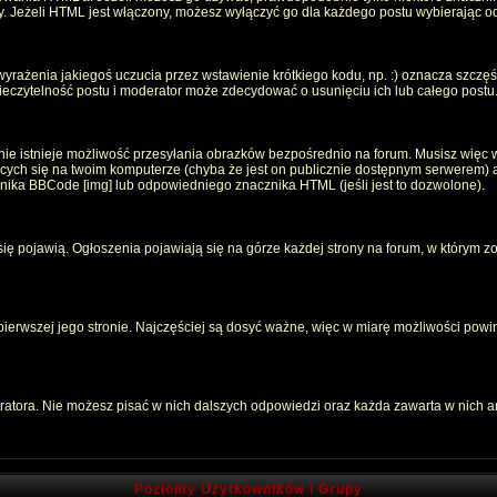
oty. Jeżeli HTML jest włączony, możesz wyłączyć go dla każdego postu wybierając 
rażenia jakiegoś uczucia przez wstawienie krótkiego kodu, np. :) oznacza szczęści
czytelność postu i moderator może zdecydować o usunięciu ich lub całego postu
ie istnieje możliwość przesyłania obrazków bezpośrednio na forum. Musisz więc w
jących się na twoim komputerze (chyba że jest on publicznie dostępnym serwerem
znika BBCode [img] lub odpowiedniego znacznika HTML (jeśli jest to dozwolone).
 się pojawią. Ogłoszenia pojawiają się na górze każdej strony na forum, w którym z
 pierwszej jego stronie. Najczęściej są dosyć ważne, więc w miarę możliwości powin
atora. Nie możesz pisać w nich dalszych odpowiedzi oraz każda zawarta w nich 
Poziomy Użytkowników i Grupy