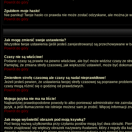
Powrót do góry
Zgubiłem moje hasło!
Nie panikuj! Twoje hasło co prawda nie może zostać odzyskane, ale można je wyc
Powrót do góry
Jak mogę zmienić swoje ustawienia?
Wszystkie twoje ustawienia (jeśli jesteś zarejestrowany) są przechowywane w ba
Powrót do góry
Czasy nie są właściwe!
Podane czasy są prawie na pewno właściwe, ale być może widzisz czasy ze strefy
Pamiętaj, że zmiana strefy czasowej, jak większość ustawień, może być dokonana
Powrót do góry
Zmieniłem strefę czasową ale czasy są nadal nieprawidłowe!
Jeżeli jesteś pewien, że ustawienia twojej strefy czasowej są poprawne probl
czasy mogą różnić się o godzinę od prawdziwych.
Powrót do góry
Mojego języka nie ma na liście!
Najbardziej prawdopodobne powody to albo ponieważ administrator nie zainstal
język, a jeśli tłumaczenie nie istnieje możesz sam je zrobić. Więcej informacji 
Powrót do góry
Jak mogę wyświetlić obrazek pod moją ksywką?
Pod twoją nazwą użytkownika przy czytaniu postów mogą być dwa obrazki. Pierw
może znajdować się większy obrazek nazywany Avatarem, który z reguły dla każdeg