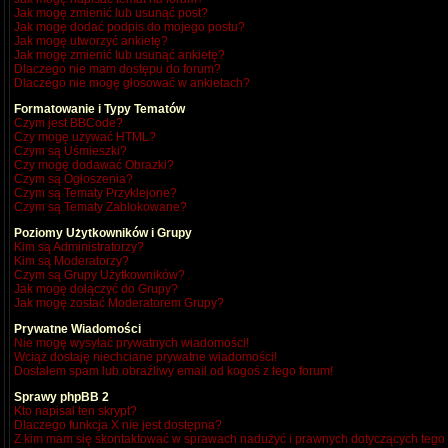
Jak mogę zmienić lub usunąć post?
Jak mogę dodać podpis do mojego postu?
Jak mogę utworzyć ankietę?
Jak mogę zmienić lub usunąć ankietę?
Dlaczego nie mam dostępu do forum?
Dlaczego nie mogę głosować w ankietach?
Formatowanie i Typy Tematów
Czym jest BBCode?
Czy mogę używać HTML?
Czym są Uśmieszki?
Czy mogę dodawać Obrazki?
Czym są Ogłoszenia?
Czym są Tematy Przyklejone?
Czym są Tematy Zablokowane?
Poziomy Użytkowników i Grupy
Kim są Administratorzy?
Kim są Moderatorzy?
Czym są Grupy Użytkowników?
Jak mogę dołączyć do Grupy?
Jak mogę zostać Moderatorem Grupy?
Prywatne Wiadomości
Nie mogę wysyłać prywatnych wiadomości!
Wciąż dostaję niechciane prywatne wiadomości!
Dostałem spam lub obraźliwy email od kogoś z tego forum!
Sprawy phpBB 2
Kto napisał ten skrypt?
Dlaczego funkcja X nie jest dostępna?
Z kim mam się skontaktować w sprawach nadużyć i prawnych dotyczących tego