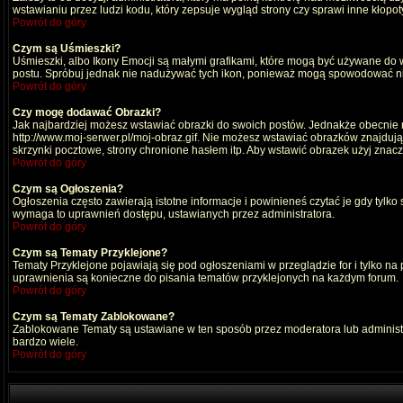
wstawianiu przez ludzi kodu, który zepsuje wygląd strony czy sprawi inne kłop
Powrót do góry
Czym są Uśmieszki?
Uśmieszki, albo Ikony Emocji są małymi grafikami, które mogą być używane do wy
postu. Spróbuj jednak nie nadużywać tych ikon, ponieważ mogą spowodować nie
Powrót do góry
Czy mogę dodawać Obrazki?
Jak najbardziej możesz wstawiać obrazki do swoich postów. Jednakże obecnie n
http://www.moj-serwer.pl/moj-obraz.gif. Nie możesz wstawiać obrazków znajdu
skrzynki pocztowe, strony chronione hasłem itp. Aby wstawić obrazek użyj znac
Powrót do góry
Czym są Ogłoszenia?
Ogłoszenia często zawierają istotne informacje i powinieneś czytać je gdy tylko
wymaga to uprawnień dostępu, ustawianych przez administratora.
Powrót do góry
Czym są Tematy Przyklejone?
Tematy Przyklejone pojawiają się pod ogłoszeniami w przeglądzie for i tylko na
uprawnienia są konieczne do pisania tematów przyklejonych na każdym forum.
Powrót do góry
Czym są Tematy Zablokowane?
Zablokowane Tematy są ustawiane w ten sposób przez moderatora lub administr
bardzo wiele.
Powrót do góry