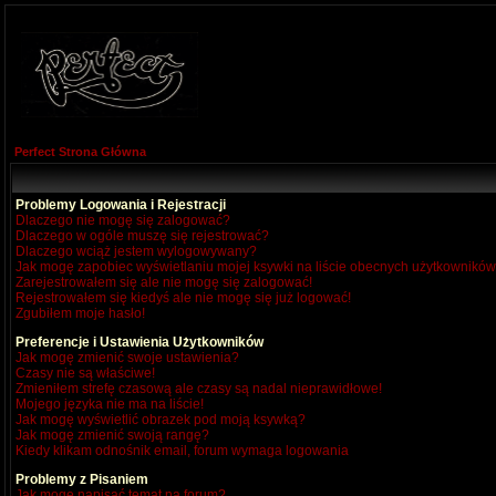
Perfect Strona Główna
Problemy Logowania i Rejestracji
Dlaczego nie mogę się zalogować?
Dlaczego w ogóle muszę się rejestrować?
Dlaczego wciąż jestem wylogowywany?
Jak mogę zapobiec wyświetlaniu mojej ksywki na liście obecnych użytkownikó
Zarejestrowałem się ale nie mogę się zalogować!
Rejestrowałem się kiedyś ale nie mogę się już logować!
Zgubiłem moje hasło!
Preferencje i Ustawienia Użytkowników
Jak mogę zmienić swoje ustawienia?
Czasy nie są właściwe!
Zmieniłem strefę czasową ale czasy są nadal nieprawidłowe!
Mojego języka nie ma na liście!
Jak mogę wyświetlić obrazek pod moją ksywką?
Jak mogę zmienić swoją rangę?
Kiedy klikam odnośnik email, forum wymaga logowania
Problemy z Pisaniem
Jak mogę napisać temat na forum?