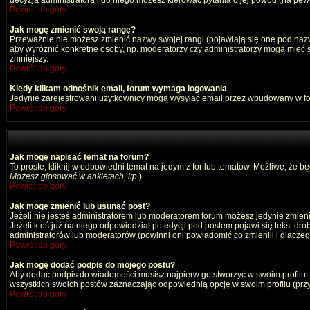
decyzja administratora i do niego możesz kierować pytania o jej powód (na pewn
Powrót do góry
Jak mogę zmienić swoją rangę?
Przeważnie nie możesz zmienić nazwy swojej rangi (pojawiają się one pod nazwą
aby wyróżnić konkretne osoby, np. moderatorzy czy administratorzy mogą mieć s
zmniejszy.
Powrót do góry
Kiedy klikam odnośnik email, forum wymaga logowania
Jedynie zarejestrowani użytkownicy mogą wysyłać email przez wbudowany w fo
Powrót do góry
Jak mogę napisać temat na forum?
To proste, kliknij w odpowiedni temat na jedym z for lub tematów. Możliwe, że b
Możesz głosować w ankietach, itp.
)
Powrót do góry
Jak mogę zmienić lub usunąć post?
Jeżeli nie jesteś administratorem lub moderatorem forum możesz jedynie zmienia
Jeżeli ktoś już na niego odpowiedział po edycji pod postem pojawi się tekst drob
administratorów lub moderatorów (powinni oni powiadomić co zmienili i dlaczego
Powrót do góry
Jak mogę dodać podpis do mojego postu?
Aby dodać podpis do wiadomości musisz najpierw go stworzyć w swoim profilu.
wszystkich swoich postów zaznaczając odpowiednią opcję w swoim profilu (pr
Powrót do góry