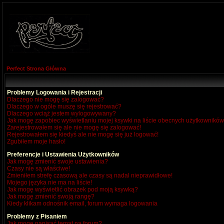
Perfect Strona Główna
Problemy Logowania i Rejestracji
Dlaczego nie mogę się zalogować?
Dlaczego w ogóle muszę się rejestrować?
Dlaczego wciąż jestem wylogowywany?
Jak mogę zapobiec wyświetlaniu mojej ksywki na liście obecnych użytkownikó
Zarejestrowałem się ale nie mogę się zalogować!
Rejestrowałem się kiedyś ale nie mogę się już logować!
Zgubiłem moje hasło!
Preferencje i Ustawienia Użytkowników
Jak mogę zmienić swoje ustawienia?
Czasy nie są właściwe!
Zmieniłem strefę czasową ale czasy są nadal nieprawidłowe!
Mojego języka nie ma na liście!
Jak mogę wyświetlić obrazek pod moją ksywką?
Jak mogę zmienić swoją rangę?
Kiedy klikam odnośnik email, forum wymaga logowania
Problemy z Pisaniem
Jak mogę napisać temat na forum?