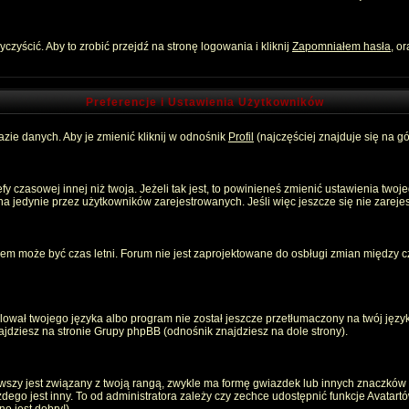
zyścić. Aby to zrobić przejdź na stronę logowania i kliknij
Zapomniałem hasła
, o
Preferencje i Ustawienia Użytkowników
zie danych. Aby je zmienić kliknij w odnośnik
Profil
(najczęściej znajduje się na gó
 czasowej innej niż twoja. Jeżeli tak jest, to powinieneś zmienić ustawienia twoj
 jedynie przez użytkowników zarejestrowanych. Jeśli więc jeszcze się nie zarejest
emem może być czas letni. Forum nie jest zaprojektowane do osbługi zmian między
ował twojego języka albo program nie został jeszcze przetłumaczony na twój język
znajdziesz na stronie Grupy phpBB (odnośnik znajdziesz na dole strony).
szy jest związany z twoją rangą, zwykle ma formę gwiazdek lub innych znaczków p
o jest inny. To od administratora zależy czy zechce udostępnić funkcje Avatartów i