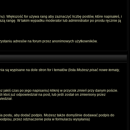
u). Większość for używa rang aby zaznaczyć liczbę postów, które napisałeś, i
szą rangę. W takim wypadku moderator lub administrator po prostu ręcznie ją
rzystaniu adresów na forum przez anonimowych użytkowników.
ia są wypisane na dole stron for i tematów (lista
Możesz pisać nowe tematy,
 jakiś czas po jego napisaniu) kliknij w przycisk
zmień
przy danym poście.
i ktoś już odpowiedział na post, lub jeśli został on zmieniony przez
iedział.
ia postu, aby dodać podpis. Możesz także domyślnie dodawać podpis do
odpisu, przez odznaczenie pola w formularzu wysyłania)