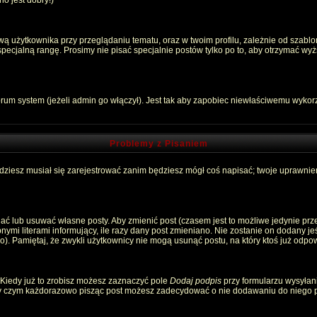
o jest dobry!)
 użytkownika przy przeglądaniu tematu, oraz w twoim profilu, zależnie od szablon
pecjalną rangę. Prosimy nie pisać specjalnie postów tylko po to, aby otrzymać wyż
rum system (jeżeli admin go włączył). Jest tak aby zapobiec niewłaściwemu wyko
Problemy z Pisaniem
ędziesz musiał się zarejestrować zanim będziesz mógł coś napisać; twoje uprawnien
ć lub usuwać własne posty. Aby zmienić post (czasem jest to możliwe jedynie przez
nymi literami informujący, ile razy dany post zmieniano. Nie zostanie on dodany jeśl
). Pamiętaj, że zwykli użytkownicy nie mogą usunąć postu, na który ktoś już odpow
 Kiedy już to zrobisz możesz zaznaczyć pole
Dodaj podpis
przy formularzu wysyłan
zy czym każdorazowo pisząc post możesz zadecydować o nie dodawaniu do niego p