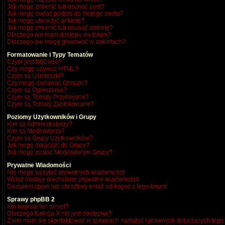
Jak mogę zmienić lub usunąć post?
Jak mogę dodać podpis do mojego postu?
Jak mogę utworzyć ankietę?
Jak mogę zmienić lub usunąć ankietę?
Dlaczego nie mam dostępu do forum?
Dlaczego nie mogę głosować w ankietach?
Formatowanie i Typy Tematów
Czym jest BBCode?
Czy mogę używać HTML?
Czym są Uśmieszki?
Czy mogę dodawać Obrazki?
Czym są Ogłoszenia?
Czym są Tematy Przyklejone?
Czym są Tematy Zablokowane?
Poziomy Użytkowników i Grupy
Kim są Administratorzy?
Kim są Moderatorzy?
Czym są Grupy Użytkowników?
Jak mogę dołączyć do Grupy?
Jak mogę zostać Moderatorem Grupy?
Prywatne Wiadomości
Nie mogę wysyłać prywatnych wiadomości!
Wciąż dostaję niechciane prywatne wiadomości!
Dostałem spam lub obraźliwy email od kogoś z tego forum!
Sprawy phpBB 2
Kto napisał ten skrypt?
Dlaczego funkcja X nie jest dostępna?
Z kim mam się skontaktować w sprawach nadużyć i prawnych dotyczących tego