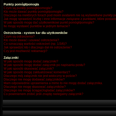
Punkty pomógł/pomogła
Czym są punkty pomógł/pomogła?
Kto może dawać punkty pomógł/pomogła?
Dlaczego na niektórych forach pod moim avatarem nie są wyświetlane punkty
Jak mogę sprawdzić liczbę i inne informacje związane z punktami, które posiada
W jaki sposób mogę dać użytkownikowi punkt pomógł/pomogła?
Ile mogę wystawić punktów w jednym temacie?
Ostrzeżenia - system kar dla użytkowników
Czym są ostrzeżenia?
Kto może dawać i usuwać ostrzeżenia?
Co oznaczają wartości ostrzeżeń (np. 1/3/6)?
Jak sprawdzić kto i dlaczego dał mi ostrzeżenie?
Czy jest możliwość reklamacji?
Załączniki
W jaki sposób mogę dodać załączniki?
W jaki sposób mogę dodać załącznik po napisaniu postu?
W jaki sposób skasować załącznik?
W jaki sposób mogę zaktualizować komentarz?
Dlaczego mój załącznik nie jest widoczny w poście?
Dlaczego nie mogę dodawać załączników?
Mam odpowiednie uprawnienia a mimo to nie mogę dodać załącznika.
Dlaczego nie mogę skasować załączników?
Dlaczego nie mogę ściągać/ogladać załączników?
Co powinienem zrobić jeśli znajdę nielegalny załącznik?