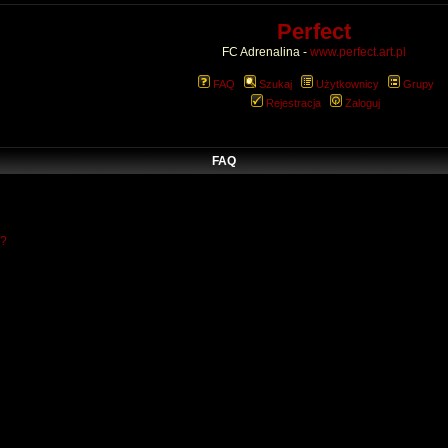
Perfect
FC Adrenalina -
www.perfect.art.pl
FAQ
Szukaj
Użytkownicy
Grupy
Rejestracja
Zaloguj
FAQ
w?