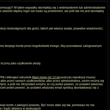
nformację)? W takim wypadku skontaktuj się z webmasterem lub administratorem
właśnie błędny login lub hasło są problemem, ale jeśli tak nie jest skontaktuj
kcji niedostępnych dla gości, takich jak własny avatar, prywatne wiadomości,
iu twojego konta przez kogokolwiek innego. Aby pozostawać zalogowanym
liczony jako użytkownik ukryty.
PPA i kliknąłeś odnośnik
Mam mniej niż 13 lat
podczas rejestracji musisz
, albo przez samych użytkowników, albo przez administratora, zanim można się
mi, a jeśli nie otrzymałeś email'a, to czy jesteś pewien, że podałeś właściwy
eli jesteś pewien, że podałeś właściwy email spróbuj skontaktować się z
twoje konto z jakiegoś powodu. Być może stało się tak, ponieważ nic nie
ie i bądź aktywny w dyskusjach.