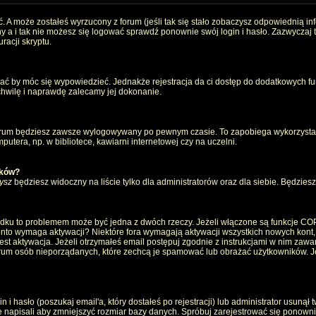
. A może zostałeś wyrzucony z forum (jeśli tak się stało zobaczysz odpowiednią i
 a i tak nie możesz się logować sprawdź ponownie swój login i hasło. Zazwyczaj to 
racji skryptu.
wać by móc się wypowiedzieć. Jednakże rejestracja da ci dostęp do dodatkowych fun
 chwilę i naprawdę zalecamy jej dokonanie.
rum będziesz zawsze wylogowywany po pewnym czasie. To zapobiega wykorzystan
utera, np. w bibliotece, kawiarni internetowej czy na uczelni.
ików?
ysz
będziesz widoczny na liście tylko dla administratorów oraz dla siebie. Będziesz 
ządku to problemem może być jedna z dwóch rzeczy. Jeżeli włączone są funkcje CO
e konto wymaga aktywacji? Niektóre fora wymagają aktywacji wszystkich nowych kont
 aktywacja. Jeżeli otrzymałeś email postępuj zgodnie z instrukcjami w nim zawarty
um osób nieporządanych, które zechcą je spamować lub obrażać użytkowników. Jeż
 hasło (poszukaj email'a, który dostałeś po rejestracji) lub administrator usunął 
e napisali aby zmniejszyć rozmiar bazy danych. Spróbuj zarejestrować się ponown