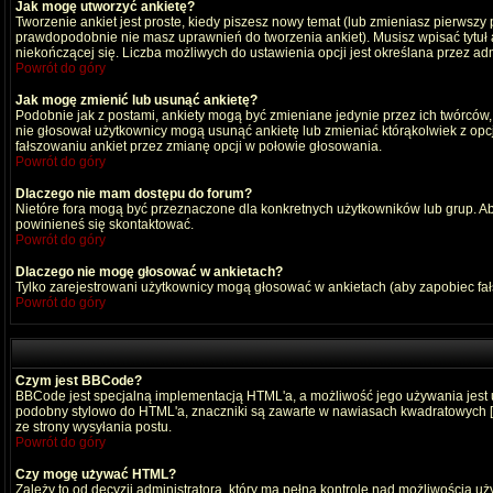
Jak mogę utworzyć ankietę?
Tworzenie ankiet jest proste, kiedy piszesz nowy temat (lub zmieniasz pierwszy
prawdopodobnie nie masz uprawnień do tworzenia ankiet). Musisz wpisać tytuł
niekończącej się. Liczba możliwych do ustawienia opcji jest określana przez adm
Powrót do góry
Jak mogę zmienić lub usunąć ankietę?
Podobnie jak z postami, ankiety mogą być zmieniane jedynie przez ich twórców,
nie głosował użytkownicy mogą usunąć ankietę lub zmieniać którąkolwiek z opcji
fałszowaniu ankiet przez zmianę opcji w połowie głosowania.
Powrót do góry
Dlaczego nie mam dostępu do forum?
Nietóre fora mogą być przeznaczone dla konkretnych użytkowników lub grup. Aby 
powinieneś się skontaktować.
Powrót do góry
Dlaczego nie mogę głosować w ankietach?
Tylko zarejestrowani użytkownicy mogą głosować w ankietach (aby zapobiec fa
Powrót do góry
Czym jest BBCode?
BBCode jest specjalną implementacją HTML'a, a możliwość jego używania jest
podobny stylowo do HTML'a, znaczniki są zawarte w nawiasach kwadratowych [ i ]
ze strony wysyłania postu.
Powrót do góry
Czy mogę używać HTML?
Zależy to od decyzji administratora, który ma pełną kontrolę nad możliwością 