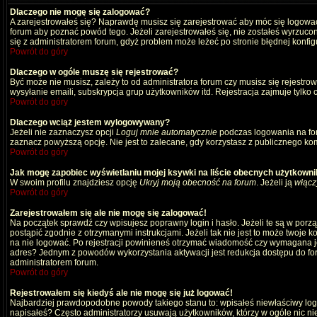
Dlaczego nie mogę się zalogować?
A zarejestrowałeś się? Naprawdę musisz się zarejestrować aby móc się logować
forum aby poznać powód tego. Jeżeli zarejestrowałeś się, nie zostałeś wyrzucony
się z administratorem forum, gdyż problem może leżeć po stronie błędnej konfigu
Powrót do góry
Dlaczego w ogóle muszę się rejestrować?
Być może nie musisz, zależy to od administratora forum czy musisz się rejestro
wysyłanie emaili, subskrypcja grup użytkowników itd. Rejestracja zajmuje tylko
Powrót do góry
Dlaczego wciąż jestem wylogowywany?
Jeżeli nie zaznaczysz opcji
Loguj mnie automatycznie
podczas logowania na fo
zaznacz powyższą opcję. Nie jest to zalecane, gdy korzystasz z publicznego komp
Powrót do góry
Jak mogę zapobiec wyświetlaniu mojej ksywki na liście obecnych użytkown
W swoim profilu znajdziesz opcję
Ukryj moją obecność na forum
. Jeżeli ją
włącz
Powrót do góry
Zarejestrowałem się ale nie mogę się zalogować!
Na początek sprawdź czy wpisujesz poprawny login i hasło. Jeżeli te są w por
postąpić zgodnie z otrzymanymi instrukcjami. Jeżeli tak nie jest to może twoj
na nie logować. Po rejestracji powinieneś otrzymać wiadomość czy wymagana jest
adres? Jednym z powodów wykorzystania aktywacji jest redukcja dostępu do for
administratorem forum.
Powrót do góry
Rejestrowałem się kiedyś ale nie mogę się już logować!
Najbardziej prawdopodobne powody takiego stanu to: wpisałeś niewłaściwy login i
napisałeś? Często administratorzy usuwają użytkowników, którzy w ogóle nic ni