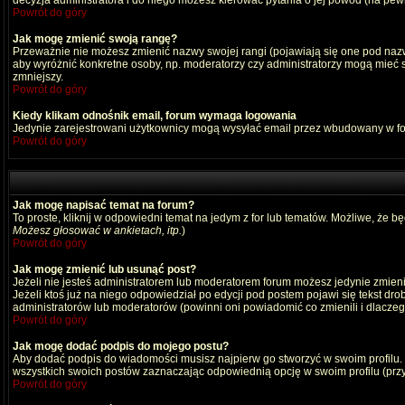
decyzja administratora i do niego możesz kierować pytania o jej powód (na pewn
Powrót do góry
Jak mogę zmienić swoją rangę?
Przeważnie nie możesz zmienić nazwy swojej rangi (pojawiają się one pod nazwą
aby wyróżnić konkretne osoby, np. moderatorzy czy administratorzy mogą mieć s
zmniejszy.
Powrót do góry
Kiedy klikam odnośnik email, forum wymaga logowania
Jedynie zarejestrowani użytkownicy mogą wysyłać email przez wbudowany w fo
Powrót do góry
Jak mogę napisać temat na forum?
To proste, kliknij w odpowiedni temat na jedym z for lub tematów. Możliwe, że b
Możesz głosować w ankietach, itp.
)
Powrót do góry
Jak mogę zmienić lub usunąć post?
Jeżeli nie jesteś administratorem lub moderatorem forum możesz jedynie zmienia
Jeżeli ktoś już na niego odpowiedział po edycji pod postem pojawi się tekst drob
administratorów lub moderatorów (powinni oni powiadomić co zmienili i dlaczego
Powrót do góry
Jak mogę dodać podpis do mojego postu?
Aby dodać podpis do wiadomości musisz najpierw go stworzyć w swoim profilu.
wszystkich swoich postów zaznaczając odpowiednią opcję w swoim profilu (pr
Powrót do góry