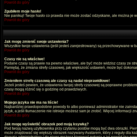
Powrót do góry
Zgubiłem moje hasło!
Nie panikuj! Twoje hasło co prawda nie może zostać odzyskane, ale można je wyc
Powrót do góry
Jak mogę zmienić swoje ustawienia?
Wszystkie twoje ustawienia (jeśli jesteś zarejestrowany) są przechowywane w ba
Powrót do góry
Czasy nie są właściwe!
Podane czasy są prawie na pewno właściwe, ale być może widzisz czasy ze strefy
Pamiętaj, że zmiana strefy czasowej, jak większość ustawień, może być dokonana
Powrót do góry
Zmieniłem strefę czasową ale czasy są nadal nieprawidłowe!
Jeżeli jesteś pewien, że ustawienia twojej strefy czasowej są poprawne probl
czasy mogą różnić się o godzinę od prawdziwych.
Powrót do góry
Mojego języka nie ma na liście!
Najbardziej prawdopodobne powody to albo ponieważ administrator nie zainstal
język, a jeśli tłumaczenie nie istnieje możesz sam je zrobić. Więcej informacji 
Powrót do góry
Jak mogę wyświetlić obrazek pod moją ksywką?
Pod twoją nazwą użytkownika przy czytaniu postów mogą być dwa obrazki. Pierw
może znajdować się większy obrazek nazywany Avatarem, który z reguły dla każdeg