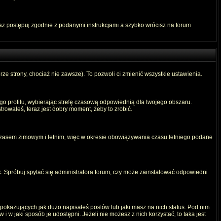
raz postępuj zgodnie z podanymi instrukcjami a szybko wrócisz na forum
rze strony, chociaż nie zawsze). To pozwoli ci zmienić wszystkie ustawienia.
ego profilu, wybierając strefę czasową odpowiednią dla twojego obszaru.
rowałeś, teraz jest dobry moment, żeby to zrobić.
 czasem zimowym i letnim, więc w okresie obowiązywania czasu letniego podane
. Spróbuj spytać się administratora forum, czy może zainstalować odpowiedni
okazujących jak dużo napisałeś postów lub jaki masz na nich status. Pod nim
 w jaki sposób je udostępni. Jeżeli nie możesz z nich korzystać, to taka jest