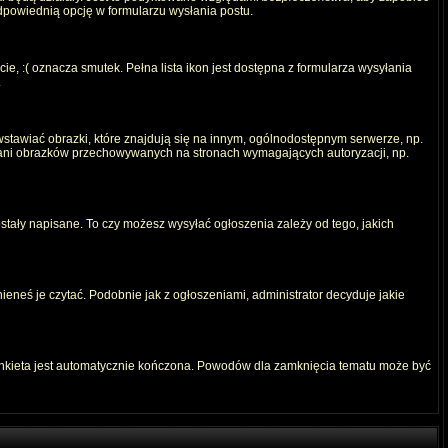
odpowiednią opcję w formularzu wysłania postu.
e, :( oznacza smutek. Pełna lista ikon jest dostępna z formularza wysyłania
.
stawiać obrazki, które znajdują się na innym, ogólnodostępnym serwerze, np.
) ani obrazków przechowywanych na stronach wymagających autoryzacji, np.
ostały napisane. To czy możesz wysyłać ogłoszenia zależy od tego, jakich
ieneś je czytać. Podobnie jak z ogłoszeniami, administrator decyduje jakie
ankieta jest automatycznie kończona. Powodów dla zamknięcia tematu może być