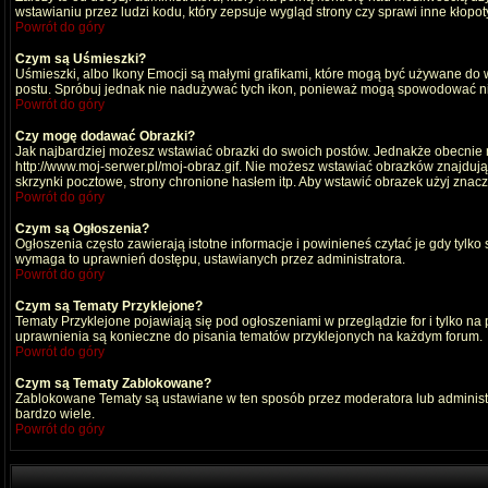
wstawianiu przez ludzi kodu, który zepsuje wygląd strony czy sprawi inne kłop
Powrót do góry
Czym są Uśmieszki?
Uśmieszki, albo Ikony Emocji są małymi grafikami, które mogą być używane do wy
postu. Spróbuj jednak nie nadużywać tych ikon, ponieważ mogą spowodować nie
Powrót do góry
Czy mogę dodawać Obrazki?
Jak najbardziej możesz wstawiać obrazki do swoich postów. Jednakże obecnie n
http://www.moj-serwer.pl/moj-obraz.gif. Nie możesz wstawiać obrazków znajdu
skrzynki pocztowe, strony chronione hasłem itp. Aby wstawić obrazek użyj znac
Powrót do góry
Czym są Ogłoszenia?
Ogłoszenia często zawierają istotne informacje i powinieneś czytać je gdy tylko
wymaga to uprawnień dostępu, ustawianych przez administratora.
Powrót do góry
Czym są Tematy Przyklejone?
Tematy Przyklejone pojawiają się pod ogłoszeniami w przeglądzie for i tylko na
uprawnienia są konieczne do pisania tematów przyklejonych na każdym forum.
Powrót do góry
Czym są Tematy Zablokowane?
Zablokowane Tematy są ustawiane w ten sposób przez moderatora lub administr
bardzo wiele.
Powrót do góry