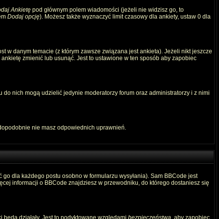
daj Ankietę
pod głównym polem wiadomości (jeżeli nie widzisz go, to
iem
Dodaj opcję
). Możesz także wyznaczyć limit czasowy dla ankiety, ustaw 0 dla
t w danym temacie (z którym zawsze związana jest ankieta). Jeżeli nikt jeszcze
ą ankietę zmienić lub usunąć. Jest to ustawione w ten sposób aby zapobiec
 do nich mogą udzielić jedynie moderatorzy forum oraz administratorzy i z nimi
awdopodobnie nie masz odpowiednich uprawnień.
ć go dla każdego postu osobno w formularzu wysyłania). Sam BBCode jest
Więcej informacji o BBCode znajdziesz w przewodniku, do którego dostaniesz się
ki będą działały. Jest to podyktowane względami
bezpieczeństwa
, aby zapobiec