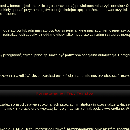
 post w temacie, jeśli masz do tego uprawnienia) powinieneś zobaczyć formularz
Do
 ankiety i podać przynajmniej dwie opcje (kolejne opcje możesz dodawać przycisk
inistratora.
 moderatorów lub administratorów. Aby zmienić ankietę musisz zmienić pierwszy pos
, jednakże jeśli zostały już oddane głosy tylko moderatorzy i administratorzy mog
przeglądać, czytać, pisać itp. może być potrzebna specjalna autoryzacja. Dostępu
łszowaniu wyników). Jeżeli zarejestrowałeś się i nadal nie możesz głosować, pr
Formatowanie i Typy Tematów
 uzależniona od ustawień dokonanych przez administratora (możesz także wyłącza
 a nie < i > oraz oferuje większą kontrolę nad tym co i jak będzie wyświetlane. 
używania HTML'a. Jeżeli możesz go używać, prawdopodobnie tylko niektóre znaczni