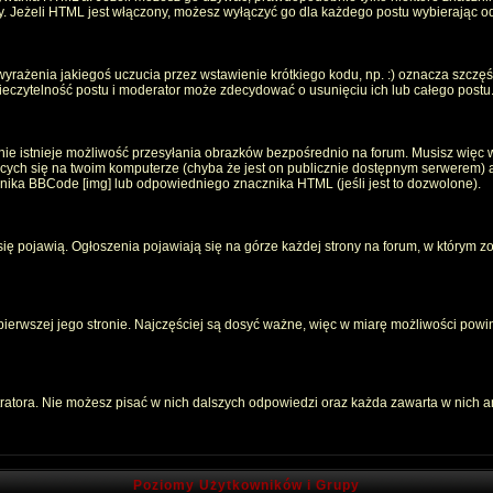
oty. Jeżeli HTML jest włączony, możesz wyłączyć go dla każdego postu wybierając 
rażenia jakiegoś uczucia przez wstawienie krótkiego kodu, np. :) oznacza szczęści
czytelność postu i moderator może zdecydować o usunięciu ich lub całego postu
ie istnieje możliwość przesyłania obrazków bezpośrednio na forum. Musisz więc w
jących się na twoim komputerze (chyba że jest on publicznie dostępnym serwerem
znika BBCode [img] lub odpowiedniego znacznika HTML (jeśli jest to dozwolone).
 się pojawią. Ogłoszenia pojawiają się na górze każdej strony na forum, w którym z
 pierwszej jego stronie. Najczęściej są dosyć ważne, więc w miarę możliwości powin
atora. Nie możesz pisać w nich dalszych odpowiedzi oraz każda zawarta w nich 
Poziomy Użytkowników i Grupy