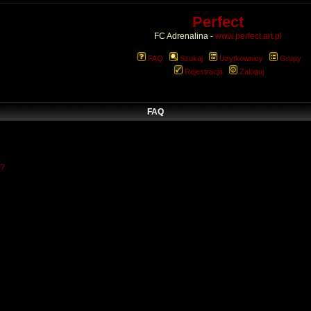
Perfect
FC Adrenalina -
www.perfect.art.pl
FAQ
Szukaj
Użytkownicy
Grupy
Rejestracja
Zaloguj
FAQ
w?