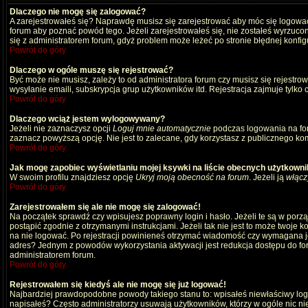
Dlaczego nie mogę się zalogować?
A zarejestrowałeś się? Naprawdę musisz się zarejestrować aby móc się logować
forum aby poznać powód tego. Jeżeli zarejestrowałeś się, nie zostałeś wyrzucony
się z administratorem forum, gdyż problem może leżeć po stronie błędnej konfigu
Powrót do góry
Dlaczego w ogóle muszę się rejestrować?
Być może nie musisz, zależy to od administratora forum czy musisz się rejestro
wysyłanie emaili, subskrypcja grup użytkowników itd. Rejestracja zajmuje tylko
Powrót do góry
Dlaczego wciąż jestem wylogowywany?
Jeżeli nie zaznaczysz opcji
Loguj mnie automatycznie
podczas logowania na fo
zaznacz powyższą opcję. Nie jest to zalecane, gdy korzystasz z publicznego komp
Powrót do góry
Jak mogę zapobiec wyświetlaniu mojej ksywki na liście obecnych użytkown
W swoim profilu znajdziesz opcję
Ukryj moją obecność na forum
. Jeżeli ją
włącz
Powrót do góry
Zarejestrowałem się ale nie mogę się zalogować!
Na początek sprawdź czy wpisujesz poprawny login i hasło. Jeżeli te są w por
postąpić zgodnie z otrzymanymi instrukcjami. Jeżeli tak nie jest to może twoj
na nie logować. Po rejestracji powinieneś otrzymać wiadomość czy wymagana jest
adres? Jednym z powodów wykorzystania aktywacji jest redukcja dostępu do for
administratorem forum.
Powrót do góry
Rejestrowałem się kiedyś ale nie mogę się już logować!
Najbardziej prawdopodobne powody takiego stanu to: wpisałeś niewłaściwy login i
napisałeś? Często administratorzy usuwają użytkowników, którzy w ogóle nic ni