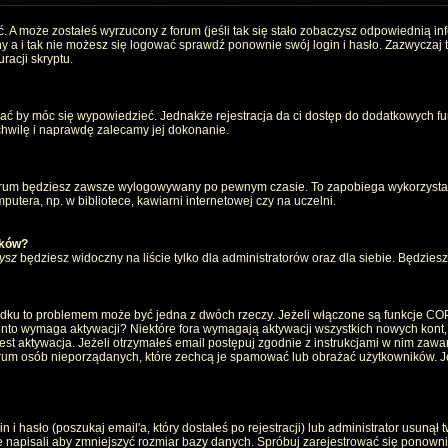
. A może zostałeś wyrzucony z forum (jeśli tak się stało zobaczysz odpowiednią i
 a i tak nie możesz się logować sprawdź ponownie swój login i hasło. Zazwyczaj to 
racji skryptu.
wać by móc się wypowiedzieć. Jednakże rejestracja da ci dostęp do dodatkowych fun
 chwilę i naprawdę zalecamy jej dokonanie.
rum będziesz zawsze wylogowywany po pewnym czasie. To zapobiega wykorzystan
utera, np. w bibliotece, kawiarni internetowej czy na uczelni.
ików?
ysz
będziesz widoczny na liście tylko dla administratorów oraz dla siebie. Będziesz 
ządku to problemem może być jedna z dwóch rzeczy. Jeżeli włączone są funkcje CO
e konto wymaga aktywacji? Niektóre fora wymagają aktywacji wszystkich nowych kont
 aktywacja. Jeżeli otrzymałeś email postępuj zgodnie z instrukcjami w nim zawarty
um osób nieporządanych, które zechcą je spamować lub obrażać użytkowników. Jeż
 hasło (poszukaj email'a, który dostałeś po rejestracji) lub administrator usunął 
e napisali aby zmniejszyć rozmiar bazy danych. Spróbuj zarejestrować się ponown