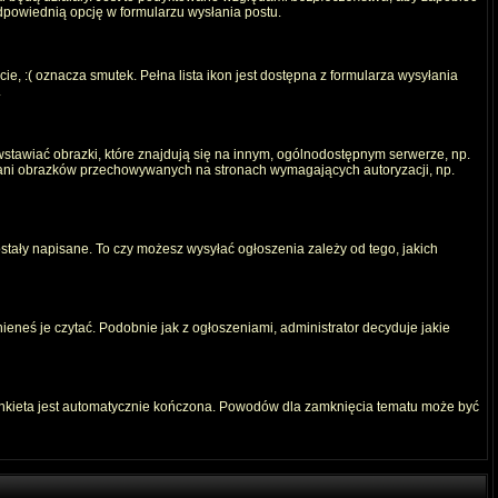
odpowiednią opcję w formularzu wysłania postu.
e, :( oznacza smutek. Pełna lista ikon jest dostępna z formularza wysyłania
.
stawiać obrazki, które znajdują się na innym, ogólnodostępnym serwerze, np.
) ani obrazków przechowywanych na stronach wymagających autoryzacji, np.
ostały napisane. To czy możesz wysyłać ogłoszenia zależy od tego, jakich
ieneś je czytać. Podobnie jak z ogłoszeniami, administrator decyduje jakie
ankieta jest automatycznie kończona. Powodów dla zamknięcia tematu może być