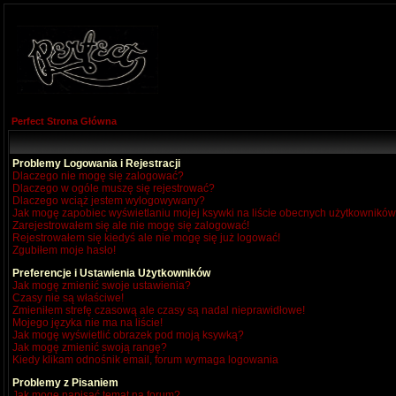
Perfect Strona Główna
Problemy Logowania i Rejestracji
Dlaczego nie mogę się zalogować?
Dlaczego w ogóle muszę się rejestrować?
Dlaczego wciąż jestem wylogowywany?
Jak mogę zapobiec wyświetlaniu mojej ksywki na liście obecnych użytkownikó
Zarejestrowałem się ale nie mogę się zalogować!
Rejestrowałem się kiedyś ale nie mogę się już logować!
Zgubiłem moje hasło!
Preferencje i Ustawienia Użytkowników
Jak mogę zmienić swoje ustawienia?
Czasy nie są właściwe!
Zmieniłem strefę czasową ale czasy są nadal nieprawidłowe!
Mojego języka nie ma na liście!
Jak mogę wyświetlić obrazek pod moją ksywką?
Jak mogę zmienić swoją rangę?
Kiedy klikam odnośnik email, forum wymaga logowania
Problemy z Pisaniem
Jak mogę napisać temat na forum?