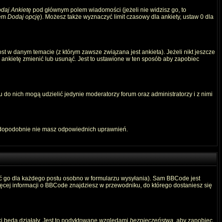
daj Ankietę
pod głównym polem wiadomości (jeżeli nie widzisz go, to
iem
Dodaj opcję
). Możesz także wyznaczyć limit czasowy dla ankiety, ustaw 0 dla
t w danym temacie (z którym zawsze związana jest ankieta). Jeżeli nikt jeszcze
ą ankietę zmienić lub usunąć. Jest to ustawione w ten sposób aby zapobiec
 do nich mogą udzielić jedynie moderatorzy forum oraz administratorzy i z nimi
awdopodobnie nie masz odpowiednich uprawnień.
ć go dla każdego postu osobno w formularzu wysyłania). Sam BBCode jest
Więcej informacji o BBCode znajdziesz w przewodniku, do którego dostaniesz się
ki będą działały. Jest to podyktowane względami
bezpieczeństwa
, aby zapobiec