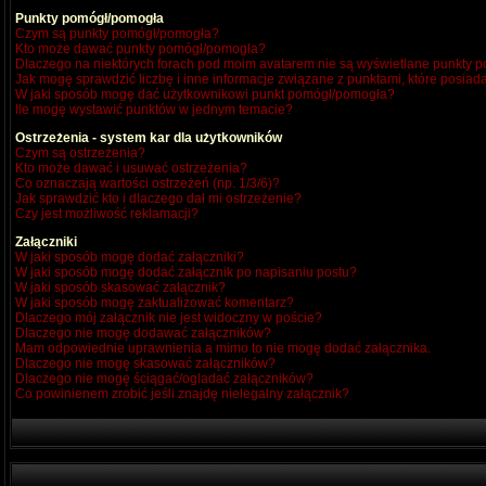
Punkty pomógł/pomogła
Czym są punkty pomógł/pomogła?
Kto może dawać punkty pomógł/pomogła?
Dlaczego na niektórych forach pod moim avatarem nie są wyświetlane punkty
Jak mogę sprawdzić liczbę i inne informacje związane z punktami, które posiada
W jaki sposób mogę dać użytkownikowi punkt pomógł/pomogła?
Ile mogę wystawić punktów w jednym temacie?
Ostrzeżenia - system kar dla użytkowników
Czym są ostrzeżenia?
Kto może dawać i usuwać ostrzeżenia?
Co oznaczają wartości ostrzeżeń (np. 1/3/6)?
Jak sprawdzić kto i dlaczego dał mi ostrzeżenie?
Czy jest możliwość reklamacji?
Załączniki
W jaki sposób mogę dodać załączniki?
W jaki sposób mogę dodać załącznik po napisaniu postu?
W jaki sposób skasować załącznik?
W jaki sposób mogę zaktualizować komentarz?
Dlaczego mój załącznik nie jest widoczny w poście?
Dlaczego nie mogę dodawać załączników?
Mam odpowiednie uprawnienia a mimo to nie mogę dodać załącznika.
Dlaczego nie mogę skasować załączników?
Dlaczego nie mogę ściągać/ogladać załączników?
Co powinienem zrobić jeśli znajdę nielegalny załącznik?