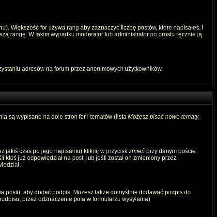
u). Większość for używa rang aby zaznaczyć liczbę postów, które napisałeś, i
szą rangę. W takim wypadku moderator lub administrator po prostu ręcznie ją
rzystaniu adresów na forum przez anonimowych użytkowników.
ia są wypisane na dole stron for i tematów (lista
Możesz pisać nowe tematy,
 jakiś czas po jego napisaniu) kliknij w przycisk
zmień
przy danym poście.
i ktoś już odpowiedział na post, lub jeśli został on zmieniony przez
iedział.
ia postu, aby dodać podpis. Możesz także domyślnie dodawać podpis do
odpisu, przez odznaczenie pola w formularzu wysyłania)