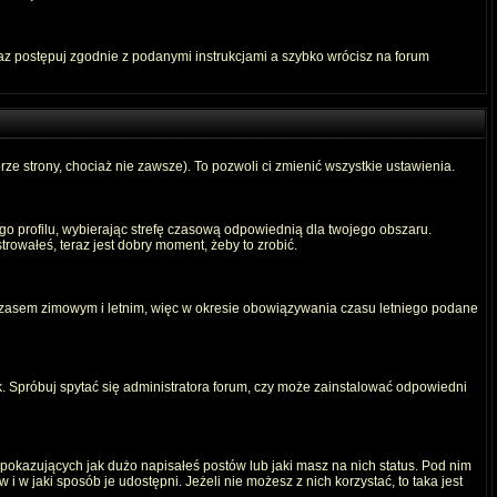
raz postępuj zgodnie z podanymi instrukcjami a szybko wrócisz na forum
rze strony, chociaż nie zawsze). To pozwoli ci zmienić wszystkie ustawienia.
ego profilu, wybierając strefę czasową odpowiednią dla twojego obszaru.
rowałeś, teraz jest dobry moment, żeby to zrobić.
 czasem zimowym i letnim, więc w okresie obowiązywania czasu letniego podane
. Spróbuj spytać się administratora forum, czy może zainstalować odpowiedni
okazujących jak dużo napisałeś postów lub jaki masz na nich status. Pod nim
 w jaki sposób je udostępni. Jeżeli nie możesz z nich korzystać, to taka jest