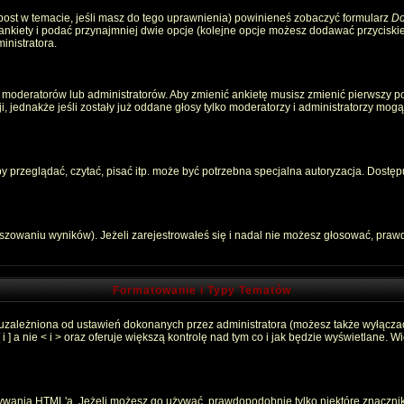
 post w temacie, jeśli masz do tego uprawnienia) powinieneś zobaczyć formularz
Do
 ankiety i podać przynajmniej dwie opcje (kolejne opcje możesz dodawać przycisk
inistratora.
 moderatorów lub administratorów. Aby zmienić ankietę musisz zmienić pierwszy pos
, jednakże jeśli zostały już oddane głosy tylko moderatorzy i administratorzy mog
przeglądać, czytać, pisać itp. może być potrzebna specjalna autoryzacja. Dostępu
łszowaniu wyników). Jeżeli zarejestrowałeś się i nadal nie możesz głosować, pr
Formatowanie i Typy Tematów
 uzależniona od ustawień dokonanych przez administratora (możesz także wyłącza
 a nie < i > oraz oferuje większą kontrolę nad tym co i jak będzie wyświetlane. 
używania HTML'a. Jeżeli możesz go używać, prawdopodobnie tylko niektóre znaczni