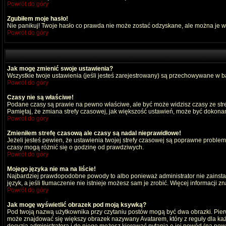
Powrót do góry
Zgubiłem moje hasło!
Nie panikuj! Twoje hasło co prawda nie może zostać odzyskane, ale można je wyc
Powrót do góry
Jak mogę zmienić swoje ustawienia?
Wszystkie twoje ustawienia (jeśli jesteś zarejestrowany) są przechowywane w ba
Powrót do góry
Czasy nie są właściwe!
Podane czasy są prawie na pewno właściwe, ale być może widzisz czasy ze strefy
Pamiętaj, że zmiana strefy czasowej, jak większość ustawień, może być dokonana
Powrót do góry
Zmieniłem strefę czasową ale czasy są nadal nieprawidłowe!
Jeżeli jesteś pewien, że ustawienia twojej strefy czasowej są poprawne probl
czasy mogą różnić się o godzinę od prawdziwych.
Powrót do góry
Mojego języka nie ma na liście!
Najbardziej prawdopodobne powody to albo ponieważ administrator nie zainstal
język, a jeśli tłumaczenie nie istnieje możesz sam je zrobić. Więcej informacji 
Powrót do góry
Jak mogę wyświetlić obrazek pod moją ksywką?
Pod twoją nazwą użytkownika przy czytaniu postów mogą być dwa obrazki. Pierw
może znajdować się większy obrazek nazywany Avatarem, który z reguły dla każdeg