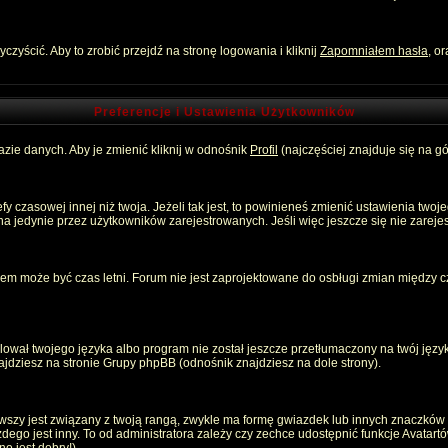
zyścić. Aby to zrobić przejdź na stronę logowania i kliknij
Zapomniałem hasła
, o
Preferencje i Ustawienia Użytkowników
zie danych. Aby je zmienić kliknij w odnośnik
Profil
(najczęściej znajduje się na gó
 czasowej innej niż twoja. Jeżeli tak jest, to powinieneś zmienić ustawienia twoj
 jedynie przez użytkowników zarejestrowanych. Jeśli więc jeszcze się nie zarejest
emem może być czas letni. Forum nie jest zaprojektowane do osbługi zmian między
ował twojego języka albo program nie został jeszcze przetłumaczony na twój język
znajdziesz na stronie Grupy phpBB (odnośnik znajdziesz na dole strony).
szy jest związany z twoją rangą, zwykle ma formę gwiazdek lub innych znaczków p
o jest inny. To od administratora zależy czy zechce udostępnić funkcje Avatartów i