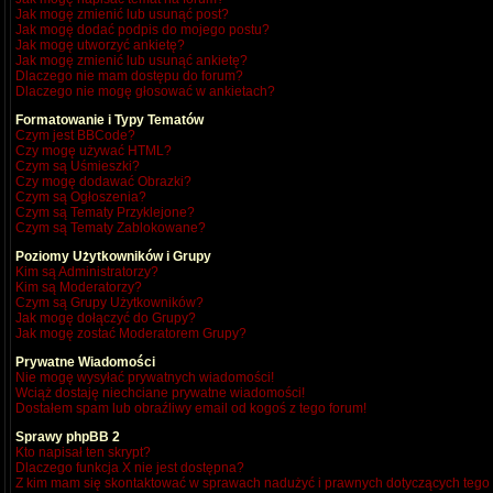
Jak mogę zmienić lub usunąć post?
Jak mogę dodać podpis do mojego postu?
Jak mogę utworzyć ankietę?
Jak mogę zmienić lub usunąć ankietę?
Dlaczego nie mam dostępu do forum?
Dlaczego nie mogę głosować w ankietach?
Formatowanie i Typy Tematów
Czym jest BBCode?
Czy mogę używać HTML?
Czym są Uśmieszki?
Czy mogę dodawać Obrazki?
Czym są Ogłoszenia?
Czym są Tematy Przyklejone?
Czym są Tematy Zablokowane?
Poziomy Użytkowników i Grupy
Kim są Administratorzy?
Kim są Moderatorzy?
Czym są Grupy Użytkowników?
Jak mogę dołączyć do Grupy?
Jak mogę zostać Moderatorem Grupy?
Prywatne Wiadomości
Nie mogę wysyłać prywatnych wiadomości!
Wciąż dostaję niechciane prywatne wiadomości!
Dostałem spam lub obraźliwy email od kogoś z tego forum!
Sprawy phpBB 2
Kto napisał ten skrypt?
Dlaczego funkcja X nie jest dostępna?
Z kim mam się skontaktować w sprawach nadużyć i prawnych dotyczących tego