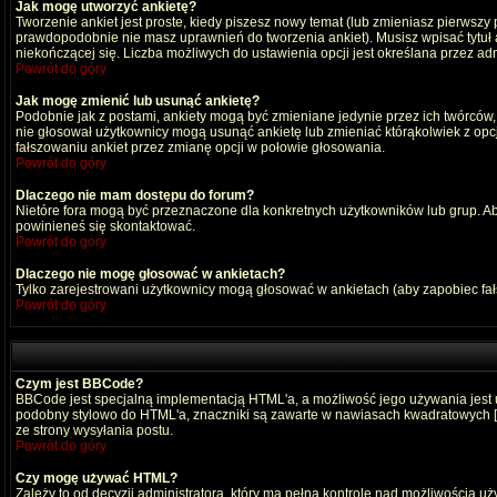
Jak mogę utworzyć ankietę?
Tworzenie ankiet jest proste, kiedy piszesz nowy temat (lub zmieniasz pierwszy
prawdopodobnie nie masz uprawnień do tworzenia ankiet). Musisz wpisać tytuł
niekończącej się. Liczba możliwych do ustawienia opcji jest określana przez adm
Powrót do góry
Jak mogę zmienić lub usunąć ankietę?
Podobnie jak z postami, ankiety mogą być zmieniane jedynie przez ich twórców,
nie głosował użytkownicy mogą usunąć ankietę lub zmieniać którąkolwiek z opcji
fałszowaniu ankiet przez zmianę opcji w połowie głosowania.
Powrót do góry
Dlaczego nie mam dostępu do forum?
Nietóre fora mogą być przeznaczone dla konkretnych użytkowników lub grup. Aby 
powinieneś się skontaktować.
Powrót do góry
Dlaczego nie mogę głosować w ankietach?
Tylko zarejestrowani użytkownicy mogą głosować w ankietach (aby zapobiec fa
Powrót do góry
Czym jest BBCode?
BBCode jest specjalną implementacją HTML'a, a możliwość jego używania jest
podobny stylowo do HTML'a, znaczniki są zawarte w nawiasach kwadratowych [ i ]
ze strony wysyłania postu.
Powrót do góry
Czy mogę używać HTML?
Zależy to od decyzji administratora, który ma pełną kontrolę nad możliwością 