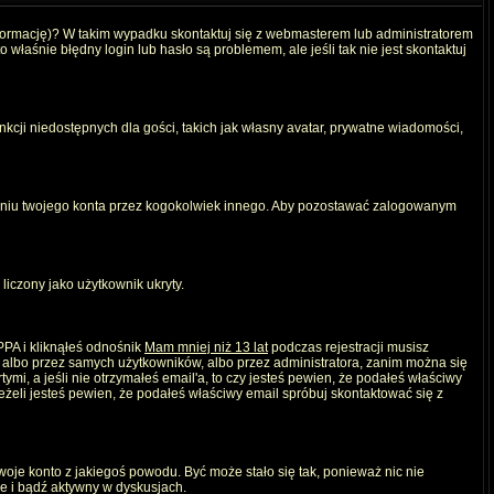
nformację)? W takim wypadku skontaktuj się z webmasterem lub administratorem
właśnie błędny login lub hasło są problemem, ale jeśli tak nie jest skontaktuj
kcji niedostępnych dla gości, takich jak własny avatar, prywatne wiadomości,
iu twojego konta przez kogokolwiek innego. Aby pozostawać zalogowanym
liczony jako użytkownik ukryty.
PPA i kliknąłeś odnośnik
Mam mniej niż 13 lat
podczas rejestracji musisz
, albo przez samych użytkowników, albo przez administratora, zanim można się
mi, a jeśli nie otrzymałeś email'a, to czy jesteś pewien, że podałeś właściwy
eli jesteś pewien, że podałeś właściwy email spróbuj skontaktować się z
twoje konto z jakiegoś powodu. Być może stało się tak, ponieważ nic nie
ie i bądź aktywny w dyskusjach.