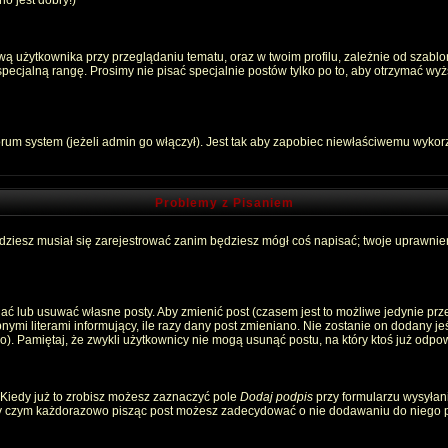
o jest dobry!)
 użytkownika przy przeglądaniu tematu, oraz w twoim profilu, zależnie od szablon
pecjalną rangę. Prosimy nie pisać specjalnie postów tylko po to, aby otrzymać wyż
rum system (jeżeli admin go włączył). Jest tak aby zapobiec niewłaściwemu wyko
Problemy z Pisaniem
ędziesz musiał się zarejestrować zanim będziesz mógł coś napisać; twoje uprawnien
ć lub usuwać własne posty. Aby zmienić post (czasem jest to możliwe jedynie przez
nymi literami informujący, ile razy dany post zmieniano. Nie zostanie on dodany jeśl
). Pamiętaj, że zwykli użytkownicy nie mogą usunąć postu, na który ktoś już odpow
 Kiedy już to zrobisz możesz zaznaczyć pole
Dodaj podpis
przy formularzu wysyłan
zy czym każdorazowo pisząc post możesz zadecydować o nie dodawaniu do niego p