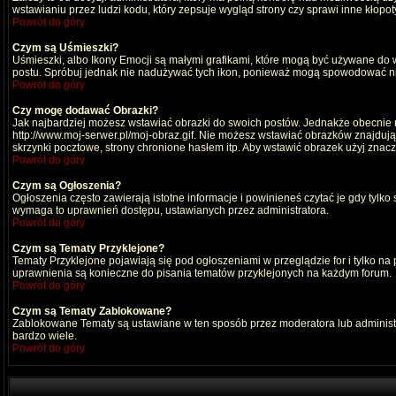
wstawianiu przez ludzi kodu, który zepsuje wygląd strony czy sprawi inne kłop
Powrót do góry
Czym są Uśmieszki?
Uśmieszki, albo Ikony Emocji są małymi grafikami, które mogą być używane do wy
postu. Spróbuj jednak nie nadużywać tych ikon, ponieważ mogą spowodować nie
Powrót do góry
Czy mogę dodawać Obrazki?
Jak najbardziej możesz wstawiać obrazki do swoich postów. Jednakże obecnie n
http://www.moj-serwer.pl/moj-obraz.gif. Nie możesz wstawiać obrazków znajdu
skrzynki pocztowe, strony chronione hasłem itp. Aby wstawić obrazek użyj znac
Powrót do góry
Czym są Ogłoszenia?
Ogłoszenia często zawierają istotne informacje i powinieneś czytać je gdy tylko
wymaga to uprawnień dostępu, ustawianych przez administratora.
Powrót do góry
Czym są Tematy Przyklejone?
Tematy Przyklejone pojawiają się pod ogłoszeniami w przeglądzie for i tylko na
uprawnienia są konieczne do pisania tematów przyklejonych na każdym forum.
Powrót do góry
Czym są Tematy Zablokowane?
Zablokowane Tematy są ustawiane w ten sposób przez moderatora lub administr
bardzo wiele.
Powrót do góry