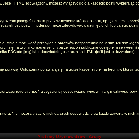
oty. Jeżeli HTML jest włączony, możesz wyłączyć go dla każdego postu wybierając 
rażenia jakiegoś uczucia przez wstawienie krótkiego kodu, np. :) oznacza szczęści
czytelność postu i moderator może zdecydować o usunięciu ich lub całego postu
ie istnieje możliwość przesyłania obrazków bezpośrednio na forum. Musisz więc w
jących się na twoim komputerze (chyba że jest on publicznie dostępnym serwerem
znika BBCode [img] lub odpowiedniego znacznika HTML (jeśli jest to dozwolone).
 się pojawią. Ogłoszenia pojawiają się na górze każdej strony na forum, w którym z
 pierwszej jego stronie. Najczęściej są dosyć ważne, więc w miarę możliwości powin
atora. Nie możesz pisać w nich dalszych odpowiedzi oraz każda zawarta w nich 
Poziomy Użytkowników i Grupy