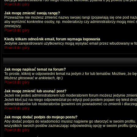
decyzja administratora i do niego możesz kierować pytania o jej powód (na pewn
Powrót do góry
Jak mogę zmienić swoją rangę?
Przeważnie nie możesz zmienić nazwy swojej rangi (pojawiają się one pod nazwą
aby wyróżnić konkretne osoby, np. moderatorzy czy administratorzy mogą mieć s
zmniejszy.
Powrót do góry
Kiedy klikam odnośnik email, forum wymaga logowania
Jedynie zarejestrowani użytkownicy mogą wysyłać email przez wbudowany w fo
Powrót do góry
Jak mogę napisać temat na forum?
To proste, kliknij w odpowiedni temat na jedym z for lub tematów. Możliwe, że b
Możesz głosować w ankietach, itp.
)
Powrót do góry
Jak mogę zmienić lub usunąć post?
Jeżeli nie jesteś administratorem lub moderatorem forum możesz jedynie zmienia
Jeżeli ktoś już na niego odpowiedział po edycji pod postem pojawi się tekst drob
administratorów lub moderatorów (powinni oni powiadomić co zmienili i dlaczego
Powrót do góry
Jak mogę dodać podpis do mojego postu?
Aby dodać podpis do wiadomości musisz najpierw go stworzyć w swoim profilu.
wszystkich swoich postów zaznaczając odpowiednią opcję w swoim profilu (pr
Powrót do góry