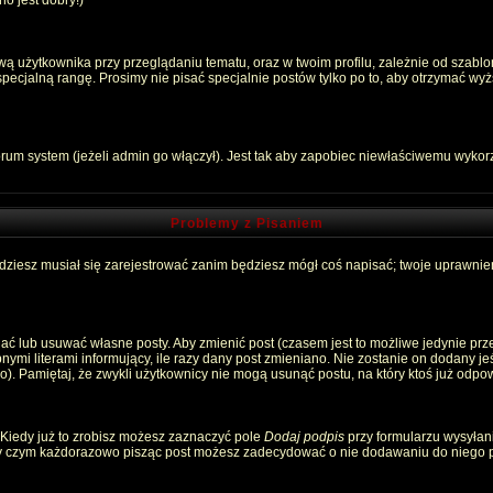
o jest dobry!)
 użytkownika przy przeglądaniu tematu, oraz w twoim profilu, zależnie od szablon
pecjalną rangę. Prosimy nie pisać specjalnie postów tylko po to, aby otrzymać wyż
rum system (jeżeli admin go włączył). Jest tak aby zapobiec niewłaściwemu wyko
Problemy z Pisaniem
ędziesz musiał się zarejestrować zanim będziesz mógł coś napisać; twoje uprawnien
ć lub usuwać własne posty. Aby zmienić post (czasem jest to możliwe jedynie przez
nymi literami informujący, ile razy dany post zmieniano. Nie zostanie on dodany jeśl
). Pamiętaj, że zwykli użytkownicy nie mogą usunąć postu, na który ktoś już odpow
 Kiedy już to zrobisz możesz zaznaczyć pole
Dodaj podpis
przy formularzu wysyłan
zy czym każdorazowo pisząc post możesz zadecydować o nie dodawaniu do niego p