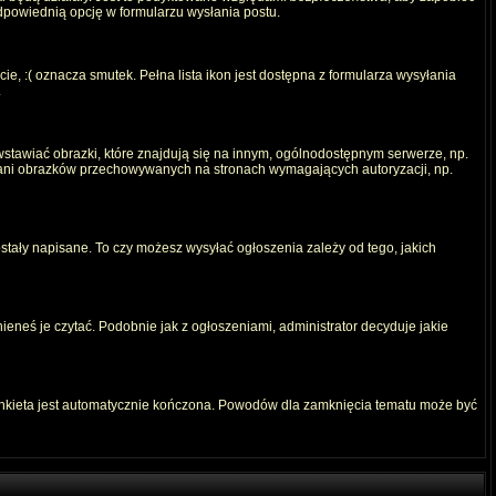
odpowiednią opcję w formularzu wysłania postu.
e, :( oznacza smutek. Pełna lista ikon jest dostępna z formularza wysyłania
.
stawiać obrazki, które znajdują się na innym, ogólnodostępnym serwerze, np.
) ani obrazków przechowywanych na stronach wymagających autoryzacji, np.
ostały napisane. To czy możesz wysyłać ogłoszenia zależy od tego, jakich
ieneś je czytać. Podobnie jak z ogłoszeniami, administrator decyduje jakie
ankieta jest automatycznie kończona. Powodów dla zamknięcia tematu może być