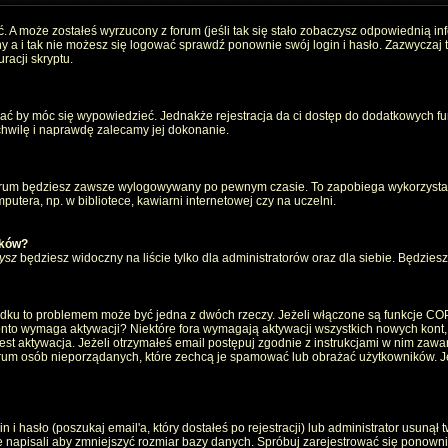
. A może zostałeś wyrzucony z forum (jeśli tak się stało zobaczysz odpowiednią i
 a i tak nie możesz się logować sprawdź ponownie swój login i hasło. Zazwyczaj to 
racji skryptu.
wać by móc się wypowiedzieć. Jednakże rejestracja da ci dostęp do dodatkowych fun
 chwilę i naprawdę zalecamy jej dokonanie.
rum będziesz zawsze wylogowywany po pewnym czasie. To zapobiega wykorzystan
utera, np. w bibliotece, kawiarni internetowej czy na uczelni.
ików?
ysz
będziesz widoczny na liście tylko dla administratorów oraz dla siebie. Będziesz 
ządku to problemem może być jedna z dwóch rzeczy. Jeżeli włączone są funkcje CO
e konto wymaga aktywacji? Niektóre fora wymagają aktywacji wszystkich nowych kont
 aktywacja. Jeżeli otrzymałeś email postępuj zgodnie z instrukcjami w nim zawarty
um osób nieporządanych, które zechcą je spamować lub obrażać użytkowników. Jeż
 hasło (poszukaj email'a, który dostałeś po rejestracji) lub administrator usunął 
e napisali aby zmniejszyć rozmiar bazy danych. Spróbuj zarejestrować się ponown