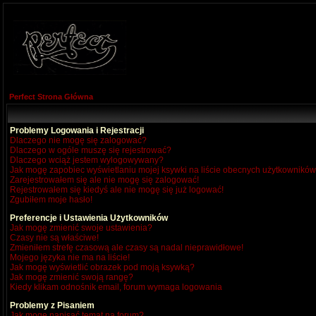
Perfect Strona Główna
Problemy Logowania i Rejestracji
Dlaczego nie mogę się zalogować?
Dlaczego w ogóle muszę się rejestrować?
Dlaczego wciąż jestem wylogowywany?
Jak mogę zapobiec wyświetlaniu mojej ksywki na liście obecnych użytkownikó
Zarejestrowałem się ale nie mogę się zalogować!
Rejestrowałem się kiedyś ale nie mogę się już logować!
Zgubiłem moje hasło!
Preferencje i Ustawienia Użytkowników
Jak mogę zmienić swoje ustawienia?
Czasy nie są właściwe!
Zmieniłem strefę czasową ale czasy są nadal nieprawidłowe!
Mojego języka nie ma na liście!
Jak mogę wyświetlić obrazek pod moją ksywką?
Jak mogę zmienić swoją rangę?
Kiedy klikam odnośnik email, forum wymaga logowania
Problemy z Pisaniem
Jak mogę napisać temat na forum?