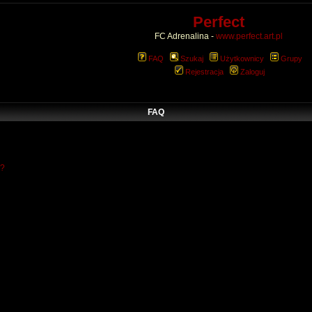
Perfect
FC Adrenalina -
www.perfect.art.pl
FAQ
Szukaj
Użytkownicy
Grupy
Rejestracja
Zaloguj
FAQ
w?