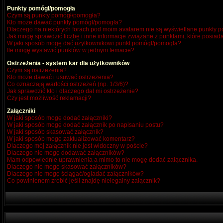
Punkty pomógł/pomogła
Czym są punkty pomógł/pomogła?
Kto może dawać punkty pomógł/pomogła?
Dlaczego na niektórych forach pod moim avatarem nie są wyświetlane punkty
Jak mogę sprawdzić liczbę i inne informacje związane z punktami, które posiada
W jaki sposób mogę dać użytkownikowi punkt pomógł/pomogła?
Ile mogę wystawić punktów w jednym temacie?
Ostrzeżenia - system kar dla użytkowników
Czym są ostrzeżenia?
Kto może dawać i usuwać ostrzeżenia?
Co oznaczają wartości ostrzeżeń (np. 1/3/6)?
Jak sprawdzić kto i dlaczego dał mi ostrzeżenie?
Czy jest możliwość reklamacji?
Załączniki
W jaki sposób mogę dodać załączniki?
W jaki sposób mogę dodać załącznik po napisaniu postu?
W jaki sposób skasować załącznik?
W jaki sposób mogę zaktualizować komentarz?
Dlaczego mój załącznik nie jest widoczny w poście?
Dlaczego nie mogę dodawać załączników?
Mam odpowiednie uprawnienia a mimo to nie mogę dodać załącznika.
Dlaczego nie mogę skasować załączników?
Dlaczego nie mogę ściągać/ogladać załączników?
Co powinienem zrobić jeśli znajdę nielegalny załącznik?