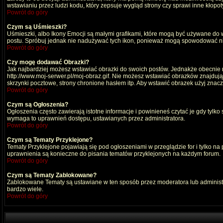
wstawianiu przez ludzi kodu, który zepsuje wygląd strony czy sprawi inne kłop
Powrót do góry
Czym są Uśmieszki?
Uśmieszki, albo Ikony Emocji są małymi grafikami, które mogą być używane do wy
postu. Spróbuj jednak nie nadużywać tych ikon, ponieważ mogą spowodować nie
Powrót do góry
Czy mogę dodawać Obrazki?
Jak najbardziej możesz wstawiać obrazki do swoich postów. Jednakże obecnie n
http://www.moj-serwer.pl/moj-obraz.gif. Nie możesz wstawiać obrazków znajdu
skrzynki pocztowe, strony chronione hasłem itp. Aby wstawić obrazek użyj znac
Powrót do góry
Czym są Ogłoszenia?
Ogłoszenia często zawierają istotne informacje i powinieneś czytać je gdy tylko
wymaga to uprawnień dostępu, ustawianych przez administratora.
Powrót do góry
Czym są Tematy Przyklejone?
Tematy Przyklejone pojawiają się pod ogłoszeniami w przeglądzie for i tylko na
uprawnienia są konieczne do pisania tematów przyklejonych na każdym forum.
Powrót do góry
Czym są Tematy Zablokowane?
Zablokowane Tematy są ustawiane w ten sposób przez moderatora lub administr
bardzo wiele.
Powrót do góry