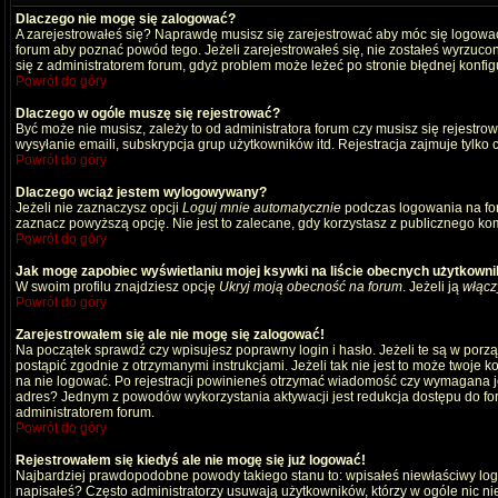
Dlaczego nie mogę się zalogować?
A zarejestrowałeś się? Naprawdę musisz się zarejestrować aby móc się logować
forum aby poznać powód tego. Jeżeli zarejestrowałeś się, nie zostałeś wyrzucony
się z administratorem forum, gdyż problem może leżeć po stronie błędnej konfigu
Powrót do góry
Dlaczego w ogóle muszę się rejestrować?
Być może nie musisz, zależy to od administratora forum czy musisz się rejestro
wysyłanie emaili, subskrypcja grup użytkowników itd. Rejestracja zajmuje tylko
Powrót do góry
Dlaczego wciąż jestem wylogowywany?
Jeżeli nie zaznaczysz opcji
Loguj mnie automatycznie
podczas logowania na fo
zaznacz powyższą opcję. Nie jest to zalecane, gdy korzystasz z publicznego komp
Powrót do góry
Jak mogę zapobiec wyświetlaniu mojej ksywki na liście obecnych użytkown
W swoim profilu znajdziesz opcję
Ukryj moją obecność na forum
. Jeżeli ją
włącz
Powrót do góry
Zarejestrowałem się ale nie mogę się zalogować!
Na początek sprawdź czy wpisujesz poprawny login i hasło. Jeżeli te są w por
postąpić zgodnie z otrzymanymi instrukcjami. Jeżeli tak nie jest to może twoj
na nie logować. Po rejestracji powinieneś otrzymać wiadomość czy wymagana jest
adres? Jednym z powodów wykorzystania aktywacji jest redukcja dostępu do for
administratorem forum.
Powrót do góry
Rejestrowałem się kiedyś ale nie mogę się już logować!
Najbardziej prawdopodobne powody takiego stanu to: wpisałeś niewłaściwy login i
napisałeś? Często administratorzy usuwają użytkowników, którzy w ogóle nic ni