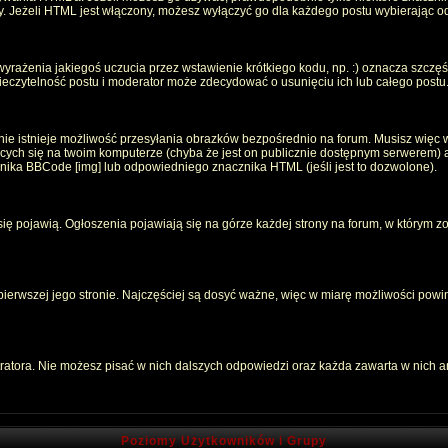
oty. Jeżeli HTML jest włączony, możesz wyłączyć go dla każdego postu wybierając 
rażenia jakiegoś uczucia przez wstawienie krótkiego kodu, np. :) oznacza szczęści
czytelność postu i moderator może zdecydować o usunięciu ich lub całego postu
ie istnieje możliwość przesyłania obrazków bezpośrednio na forum. Musisz więc w
jących się na twoim komputerze (chyba że jest on publicznie dostępnym serwerem
znika BBCode [img] lub odpowiedniego znacznika HTML (jeśli jest to dozwolone).
 się pojawią. Ogłoszenia pojawiają się na górze każdej strony na forum, w którym z
 pierwszej jego stronie. Najczęściej są dosyć ważne, więc w miarę możliwości powin
atora. Nie możesz pisać w nich dalszych odpowiedzi oraz każda zawarta w nich 
Poziomy Użytkowników i Grupy