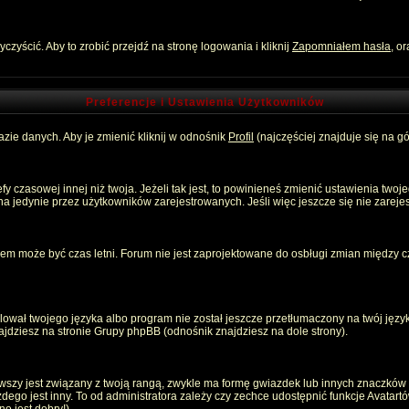
zyścić. Aby to zrobić przejdź na stronę logowania i kliknij
Zapomniałem hasła
, o
Preferencje i Ustawienia Użytkowników
zie danych. Aby je zmienić kliknij w odnośnik
Profil
(najczęściej znajduje się na gó
 czasowej innej niż twoja. Jeżeli tak jest, to powinieneś zmienić ustawienia twoj
 jedynie przez użytkowników zarejestrowanych. Jeśli więc jeszcze się nie zarejest
emem może być czas letni. Forum nie jest zaprojektowane do osbługi zmian między
ował twojego języka albo program nie został jeszcze przetłumaczony na twój język
znajdziesz na stronie Grupy phpBB (odnośnik znajdziesz na dole strony).
szy jest związany z twoją rangą, zwykle ma formę gwiazdek lub innych znaczków p
o jest inny. To od administratora zależy czy zechce udostępnić funkcje Avatartów i