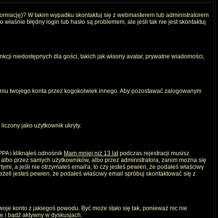
nformację)? W takim wypadku skontaktuj się z webmasterem lub administratorem
właśnie błędny login lub hasło są problemem, ale jeśli tak nie jest skontaktuj
kcji niedostępnych dla gości, takich jak własny avatar, prywatne wiadomości,
iu twojego konta przez kogokolwiek innego. Aby pozostawać zalogowanym
liczony jako użytkownik ukryty.
PPA i kliknąłeś odnośnik
Mam mniej niż 13 lat
podczas rejestracji musisz
, albo przez samych użytkowników, albo przez administratora, zanim można się
mi, a jeśli nie otrzymałeś email'a, to czy jesteś pewien, że podałeś właściwy
eli jesteś pewien, że podałeś właściwy email spróbuj skontaktować się z
twoje konto z jakiegoś powodu. Być może stało się tak, ponieważ nic nie
ie i bądź aktywny w dyskusjach.