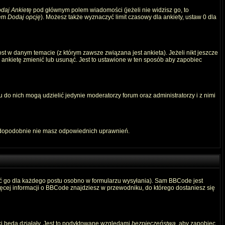
daj Ankietę
pod głównym polem wiadomości (jeżeli nie widzisz go, to
iem
Dodaj opcję
). Możesz także wyznaczyć limit czasowy dla ankiety, ustaw 0 dla
t w danym temacie (z którym zawsze związana jest ankieta). Jeżeli nikt jeszcze
ą ankietę zmienić lub usunąć. Jest to ustawione w ten sposób aby zapobiec
 do nich mogą udzielić jedynie moderatorzy forum oraz administratorzy i z nimi
awdopodobnie nie masz odpowiednich uprawnień.
ć go dla każdego postu osobno w formularzu wysyłania). Sam BBCode jest
Więcej informacji o BBCode znajdziesz w przewodniku, do którego dostaniesz się
ki będą działały. Jest to podyktowane względami
bezpieczeństwa
, aby zapobiec