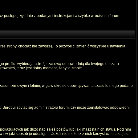
raz postępuj zgodnie z podanymi instrukcjami a szybko wrócisz na forum
rze strony, chociaż nie zawsze). To pozwoli ci zmienić wszystkie ustawienia.
ego profilu, wybierając strefę czasową odpowiednią dla twojego obszaru.
rowałeś, teraz jest dobry moment, żeby to zrobić.
 czasem zimowym i letnim, więc w okresie obowiązywania czasu letniego podane
. Spróbuj spytać się administratora forum, czy może zainstalować odpowiedni
okazujących jak dużo napisałeś postów lub jaki masz na nich status. Pod nim
 w jaki sposób je udostępni. Jeżeli nie możesz z nich korzystać, to taka jest