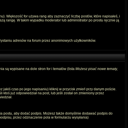
u). Większość for używa rang aby zaznaczyć liczbę postów, które napisałeś, i
szą rangę. W takim wypadku moderator lub administrator po prostu ręcznie ją
rzystaniu adresów na forum przez anonimowych użytkowników.
ia są wypisane na dole stron for i tematów (lista
Możesz pisać nowe tematy,
 jakiś czas po jego napisaniu) kliknij w przycisk
zmień
przy danym poście.
i ktoś już odpowiedział na post, lub jeśli został on zmieniony przez
iedział.
ia postu, aby dodać podpis. Możesz także domyślnie dodawać podpis do
odpisu, przez odznaczenie pola w formularzu wysyłania)