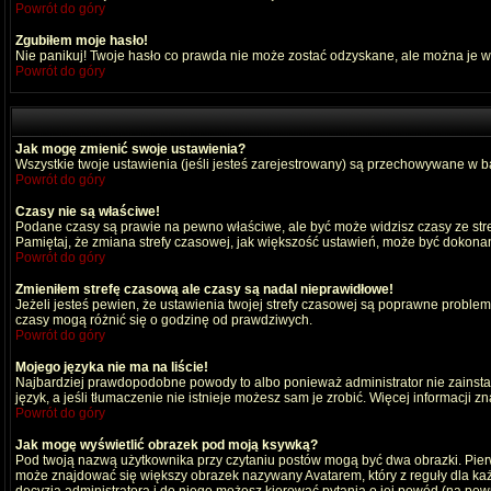
Powrót do góry
Zgubiłem moje hasło!
Nie panikuj! Twoje hasło co prawda nie może zostać odzyskane, ale można je wyc
Powrót do góry
Jak mogę zmienić swoje ustawienia?
Wszystkie twoje ustawienia (jeśli jesteś zarejestrowany) są przechowywane w ba
Powrót do góry
Czasy nie są właściwe!
Podane czasy są prawie na pewno właściwe, ale być może widzisz czasy ze strefy
Pamiętaj, że zmiana strefy czasowej, jak większość ustawień, może być dokonana
Powrót do góry
Zmieniłem strefę czasową ale czasy są nadal nieprawidłowe!
Jeżeli jesteś pewien, że ustawienia twojej strefy czasowej są poprawne probl
czasy mogą różnić się o godzinę od prawdziwych.
Powrót do góry
Mojego języka nie ma na liście!
Najbardziej prawdopodobne powody to albo ponieważ administrator nie zainstal
język, a jeśli tłumaczenie nie istnieje możesz sam je zrobić. Więcej informacji 
Powrót do góry
Jak mogę wyświetlić obrazek pod moją ksywką?
Pod twoją nazwą użytkownika przy czytaniu postów mogą być dwa obrazki. Pierw
może znajdować się większy obrazek nazywany Avatarem, który z reguły dla każdeg