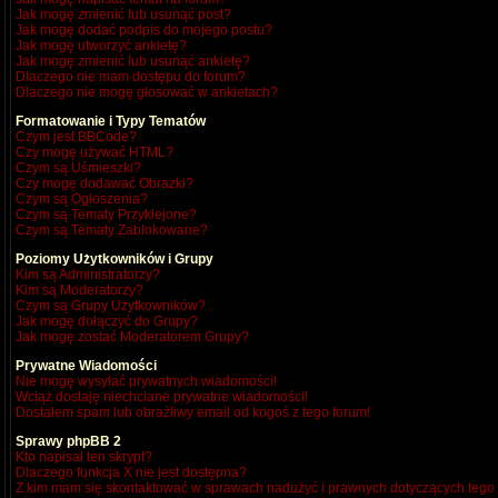
Jak mogę zmienić lub usunąć post?
Jak mogę dodać podpis do mojego postu?
Jak mogę utworzyć ankietę?
Jak mogę zmienić lub usunąć ankietę?
Dlaczego nie mam dostępu do forum?
Dlaczego nie mogę głosować w ankietach?
Formatowanie i Typy Tematów
Czym jest BBCode?
Czy mogę używać HTML?
Czym są Uśmieszki?
Czy mogę dodawać Obrazki?
Czym są Ogłoszenia?
Czym są Tematy Przyklejone?
Czym są Tematy Zablokowane?
Poziomy Użytkowników i Grupy
Kim są Administratorzy?
Kim są Moderatorzy?
Czym są Grupy Użytkowników?
Jak mogę dołączyć do Grupy?
Jak mogę zostać Moderatorem Grupy?
Prywatne Wiadomości
Nie mogę wysyłać prywatnych wiadomości!
Wciąż dostaję niechciane prywatne wiadomości!
Dostałem spam lub obraźliwy email od kogoś z tego forum!
Sprawy phpBB 2
Kto napisał ten skrypt?
Dlaczego funkcja X nie jest dostępna?
Z kim mam się skontaktować w sprawach nadużyć i prawnych dotyczących tego