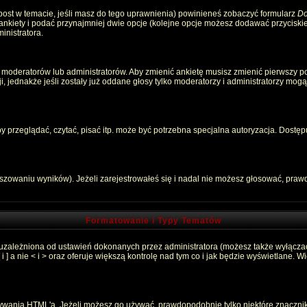
 post w temacie, jeśli masz do tego uprawnienia) powinieneś zobaczyć formularz
Do
 ankiety i podać przynajmniej dwie opcje (kolejne opcje możesz dodawać przycisk
inistratora.
 moderatorów lub administratorów. Aby zmienić ankietę musisz zmienić pierwszy pos
, jednakże jeśli zostały już oddane głosy tylko moderatorzy i administratorzy mog
przeglądać, czytać, pisać itp. może być potrzebna specjalna autoryzacja. Dostępu
łszowaniu wyników). Jeżeli zarejestrowałeś się i nadal nie możesz głosować, pr
Formatowanie i Typy Tematów
 uzależniona od ustawień dokonanych przez administratora (możesz także wyłącza
 a nie < i > oraz oferuje większą kontrolę nad tym co i jak będzie wyświetlane. 
używania HTML'a. Jeżeli możesz go używać, prawdopodobnie tylko niektóre znaczni