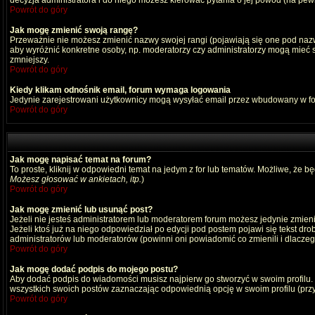
decyzja administratora i do niego możesz kierować pytania o jej powód (na pewn
Powrót do góry
Jak mogę zmienić swoją rangę?
Przeważnie nie możesz zmienić nazwy swojej rangi (pojawiają się one pod nazwą
aby wyróżnić konkretne osoby, np. moderatorzy czy administratorzy mogą mieć s
zmniejszy.
Powrót do góry
Kiedy klikam odnośnik email, forum wymaga logowania
Jedynie zarejestrowani użytkownicy mogą wysyłać email przez wbudowany w fo
Powrót do góry
Jak mogę napisać temat na forum?
To proste, kliknij w odpowiedni temat na jedym z for lub tematów. Możliwe, że b
Możesz głosować w ankietach, itp.
)
Powrót do góry
Jak mogę zmienić lub usunąć post?
Jeżeli nie jesteś administratorem lub moderatorem forum możesz jedynie zmienia
Jeżeli ktoś już na niego odpowiedział po edycji pod postem pojawi się tekst drob
administratorów lub moderatorów (powinni oni powiadomić co zmienili i dlaczego
Powrót do góry
Jak mogę dodać podpis do mojego postu?
Aby dodać podpis do wiadomości musisz najpierw go stworzyć w swoim profilu.
wszystkich swoich postów zaznaczając odpowiednią opcję w swoim profilu (pr
Powrót do góry