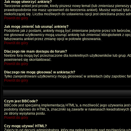
Jak mogę utworzyć ankietę?
Tworzenie ankiet jest proste, kiedy piszesz nowy temat (lub zmieniasz pierwszy
prawdopodobnie nie masz uprawnień do tworzenia ankiet). Musisz wpisać tytuł
niekończącej się. Liczba możliwych do ustawienia opcji jest określana przez adm
Powrót do góry
Jak mogę zmienić lub usunąć ankietę?
Podobnie jak z postami, ankiety mogą być zmieniane jedynie przez ich twórców,
nie głosował użytkownicy mogą usunąć ankietę lub zmieniać którąkolwiek z opcji
fałszowaniu ankiet przez zmianę opcji w połowie głosowania.
Powrót do góry
Dlaczego nie mam dostępu do forum?
Nietóre fora mogą być przeznaczone dla konkretnych użytkowników lub grup. Aby 
powinieneś się skontaktować.
Powrót do góry
Dlaczego nie mogę głosować w ankietach?
Tylko zarejestrowani użytkownicy mogą głosować w ankietach (aby zapobiec fa
Powrót do góry
Czym jest BBCode?
BBCode jest specjalną implementacją HTML'a, a możliwość jego używania jest
podobny stylowo do HTML'a, znaczniki są zawarte w nawiasach kwadratowych [ i ]
ze strony wysyłania postu.
Powrót do góry
Czy mogę używać HTML?
Zależy to od decyzji administratora, który ma pełną kontrolę nad możliwością 