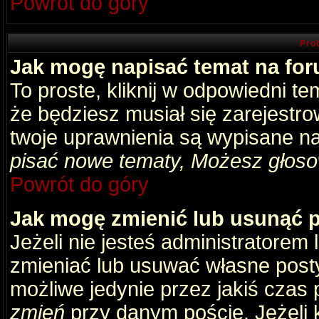
Powrót do góry
Pro
Jak mogę napisać temat na fo
To proste, kliknij w odpowiedni t
że będziesz musiał się zarejestr
twoje uprawnienia są wypisane na 
pisać nowe tematy, Możesz głosow
Powrót do góry
Jak mogę zmienić lub usunąć 
Jeżeli nie jesteś administratore
zmieniać lub usuwać własne posty
możliwe jedynie przez jakiś czas p
zmień
przy danym poście. Jeżeli k