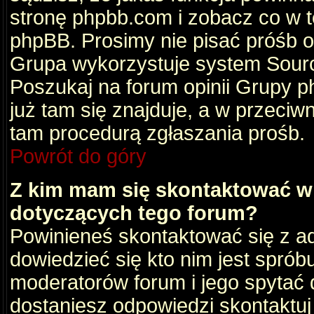
stronę phpbb.com i zobacz co w 
phpBB. Prosimy nie pisać próśb 
Grupa wykorzystuje system Sourc
Poszukaj na forum opinii Grupy ph
już tam się znajduje, a w przec
tam procedurą zgłaszania prośb.
Powrót do góry
Z kim mam się skontaktować w
dotyczących tego forum?
Powinieneś skontaktować się z ad
dowiedzieć się kto nim jest sprób
moderatorów forum i jego spytać d
dostaniesz odpowiedzi skontaktuj