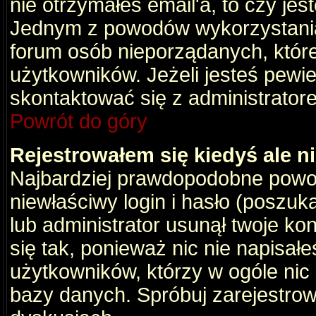
nie otrzymałeś email'a, to czy je
Jednym z powodów wykorzystania 
forum osób nieporządanych, któr
użytkowników. Jeżeli jesteś pewi
skontaktować się z administrator
Powrót do góry
Rejestrowałem się kiedyś ale n
Najbardziej prawdopodobne powod
niewłaściwy login i hasło (poszukaj
lub administrator usunął twoje ko
się tak, ponieważ nic nie napisał
użytkowników, którzy w ogóle nic 
bazy danych. Spróbuj zarejestro