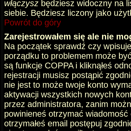
włączysz
będziesz widoczny na liś
siebie. Będziesz liczony jako użyt
Powrót do góry
Zarejestrowałem się ale nie mo
Na początek sprawdź czy wpisujes
porządku to problemem może być 
są funkcje COPPA i kliknąłeś odn
rejestracji musisz postąpić zgodni
nie jest to może twoje konto wym
aktywacji wszystkich nowych kon
przez administratora, zanim można
powinieneś otrzymać wiadomość c
otrzymałeś email postępuj zgodnie