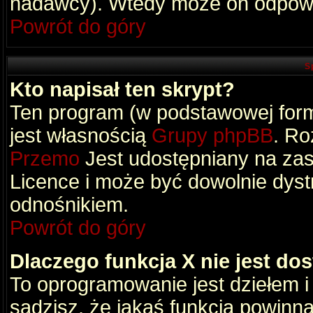
nadawcy). Wtedy może on odpowi
Powrót do góry
S
Kto napisał ten skrypt?
Ten program (w podstawowej formi
jest własnością
Grupy phpBB
. Ro
Przemo
Jest udostępniany na zas
Licence i może być dowolnie dys
odnośnikiem.
Powrót do góry
Dlaczego funkcja X nie jest do
To oprogramowanie jest dziełem i
sądzisz, że jakaś funkcja powinn