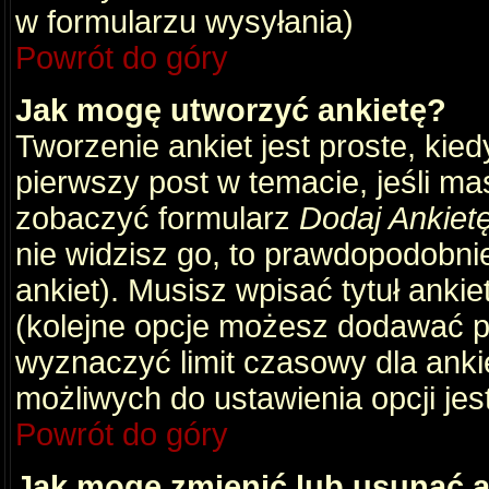
w formularzu wysyłania)
Powrót do góry
Jak mogę utworzyć ankietę?
Tworzenie ankiet jest proste, kie
pierwszy post w temacie, jeśli m
zobaczyć formularz
Dodaj Ankiet
nie widzisz go, to prawdopodobni
ankiet). Musisz wpisać tytuł ankie
(kolejne opcje możesz dodawać 
wyznaczyć limit czasowy dla ankie
możliwych do ustawienia opcji jes
Powrót do góry
Jak mogę zmienić lub usunąć a