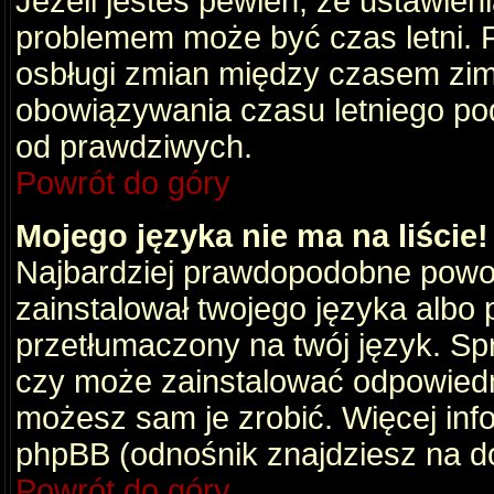
Jeżeli jesteś pewien, że ustawien
problemem może być czas letni. 
osbługi zmian między czasem zim
obowiązywania czasu letniego po
od prawdziwych.
Powrót do góry
Mojego języka nie ma na liście!
Najbardziej prawdopodobne powod
zainstalował twojego języka albo 
przetłumaczony na twój język. Spr
czy może zainstalować odpowiedni 
możesz sam je zrobić. Więcej info
phpBB (odnośnik znajdziesz na do
Powrót do góry