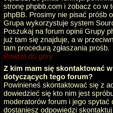
stronę phpbb.com i zobacz co w 
phpBB. Prosimy nie pisać próśb 
Grupa wykorzystuje system Sourc
Poszukaj na forum opinii Grupy ph
już tam się znajduje, a w przec
tam procedurą zgłaszania prośb.
Powrót do góry
Z kim mam się skontaktować w
dotyczących tego forum?
Powinieneś skontaktować się z ad
dowiedzieć się kto nim jest sprób
moderatorów forum i jego spytać d
dostaniesz odpowiedzi skontaktuj