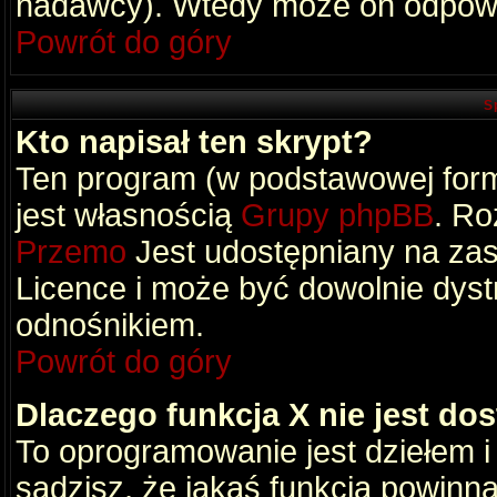
nadawcy). Wtedy może on odpowi
Powrót do góry
S
Kto napisał ten skrypt?
Ten program (w podstawowej formi
jest własnością
Grupy phpBB
. Ro
Przemo
Jest udostępniany na zas
Licence i może być dowolnie dys
odnośnikiem.
Powrót do góry
Dlaczego funkcja X nie jest do
To oprogramowanie jest dziełem i
sądzisz, że jakaś funkcja powinn