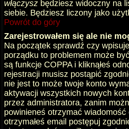
włączysz
będziesz widoczny na liś
siebie. Będziesz liczony jako użyt
Powrót do góry
Zarejestrowałem się ale nie mo
Na początek sprawdź czy wpisujes
porządku to problemem może być 
są funkcje COPPA i kliknąłeś odn
rejestracji musisz postąpić zgodni
nie jest to może twoje konto wym
aktywacji wszystkich nowych kon
przez administratora, zanim można
powinieneś otrzymać wiadomość c
otrzymałeś email postępuj zgodnie