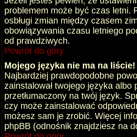
Jeżeli jesteś pewien, że ustawien
problemem może być czas letni. 
osbługi zmian między czasem zim
obowiązywania czasu letniego po
od prawdziwych.
Powrót do góry
Mojego języka nie ma na liście!
Najbardziej prawdopodobne powod
zainstalował twojego języka albo 
przetłumaczony na twój język. Spr
czy może zainstalować odpowiedni 
możesz sam je zrobić. Więcej info
phpBB (odnośnik znajdziesz na do
Powrót do góry