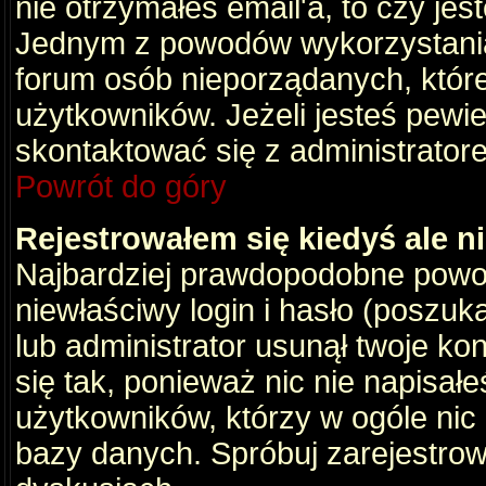
nie otrzymałeś email'a, to czy je
Jednym z powodów wykorzystania 
forum osób nieporządanych, któr
użytkowników. Jeżeli jesteś pewi
skontaktować się z administrator
Powrót do góry
Rejestrowałem się kiedyś ale n
Najbardziej prawdopodobne powod
niewłaściwy login i hasło (poszukaj
lub administrator usunął twoje ko
się tak, ponieważ nic nie napisał
użytkowników, którzy w ogóle nic 
bazy danych. Spróbuj zarejestro