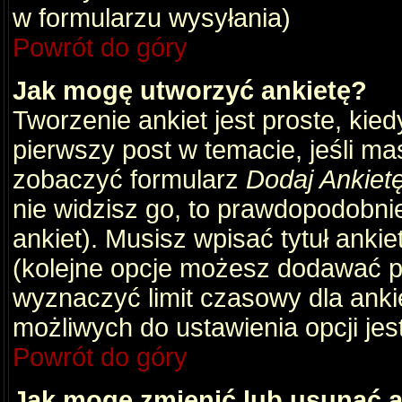
w formularzu wysyłania)
Powrót do góry
Jak mogę utworzyć ankietę?
Tworzenie ankiet jest proste, kie
pierwszy post w temacie, jeśli m
zobaczyć formularz
Dodaj Ankiet
nie widzisz go, to prawdopodobni
ankiet). Musisz wpisać tytuł ankie
(kolejne opcje możesz dodawać 
wyznaczyć limit czasowy dla ankie
możliwych do ustawienia opcji jes
Powrót do góry
Jak mogę zmienić lub usunąć a