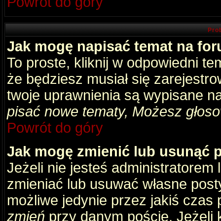
Powrót do góry
Pro
Jak mogę napisać temat na fo
To proste, kliknij w odpowiedni t
że będziesz musiał się zarejestr
twoje uprawnienia są wypisane na 
pisać nowe tematy, Możesz głosow
Powrót do góry
Jak mogę zmienić lub usunąć 
Jeżeli nie jesteś administratore
zmieniać lub usuwać własne posty
możliwe jedynie przez jakiś czas p
zmień
przy danym poście. Jeżeli k