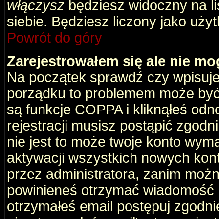
włączysz
będziesz widoczny na liś
siebie. Będziesz liczony jako użyt
Powrót do góry
Zarejestrowałem się ale nie mo
Na początek sprawdź czy wpisujes
porządku to problemem może być 
są funkcje COPPA i kliknąłeś odn
rejestracji musisz postąpić zgodni
nie jest to może twoje konto wym
aktywacji wszystkich nowych kon
przez administratora, zanim można
powinieneś otrzymać wiadomość c
otrzymałeś email postępuj zgodnie