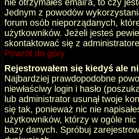
nie otrzymałeś email'a, to czy je
Jednym z powodów wykorzystania 
forum osób nieporządanych, któr
użytkowników. Jeżeli jesteś pewi
skontaktować się z administrator
Powrót do góry
Rejestrowałem się kiedyś ale n
Najbardziej prawdopodobne powod
niewłaściwy login i hasło (poszukaj
lub administrator usunął twoje ko
się tak, ponieważ nic nie napisał
użytkowników, którzy w ogóle nic 
bazy danych. Spróbuj zarejestro