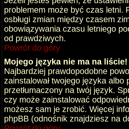
Jeżeli jesteś pewien, że ustawien
problemem może być czas letni. 
osbługi zmian między czasem zim
obowiązywania czasu letniego po
od prawdziwych.
Powrót do góry
Mojego języka nie ma na liście!
Najbardziej prawdopodobne powod
zainstalował twojego języka albo 
przetłumaczony na twój język. Spr
czy może zainstalować odpowiedni 
możesz sam je zrobić. Więcej info
phpBB (odnośnik znajdziesz na do
Powrót do góry