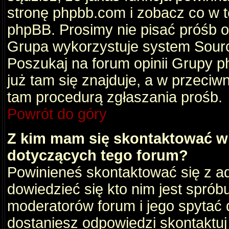
stronę phpbb.com i zobacz co w 
phpBB. Prosimy nie pisać próśb 
Grupa wykorzystuje system Sourc
Poszukaj na forum opinii Grupy ph
już tam się znajduje, a w przec
tam procedurą zgłaszania prośb.
Powrót do góry
Z kim mam się skontaktować w
dotyczących tego forum?
Powinieneś skontaktować się z ad
dowiedzieć się kto nim jest sprób
moderatorów forum i jego spytać d
dostaniesz odpowiedzi skontaktuj