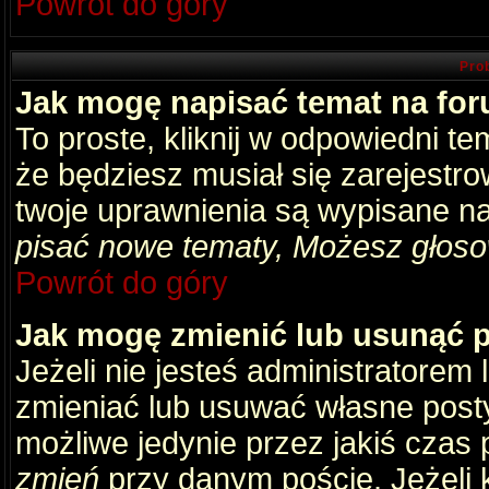
Powrót do góry
Pro
Jak mogę napisać temat na fo
To proste, kliknij w odpowiedni t
że będziesz musiał się zarejestr
twoje uprawnienia są wypisane na 
pisać nowe tematy, Możesz głosow
Powrót do góry
Jak mogę zmienić lub usunąć 
Jeżeli nie jesteś administratore
zmieniać lub usuwać własne posty
możliwe jedynie przez jakiś czas p
zmień
przy danym poście. Jeżeli k