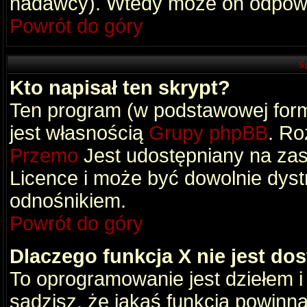
nadawcy). Wtedy może on odpowi
Powrót do góry
S
Kto napisał ten skrypt?
Ten program (w podstawowej formi
jest własnością
Grupy phpBB
. Ro
Przemo
Jest udostępniany na zas
Licence i może być dowolnie dys
odnośnikiem.
Powrót do góry
Dlaczego funkcja X nie jest do
To oprogramowanie jest dziełem i
sądzisz, że jakaś funkcja powinn