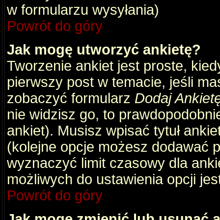
w formularzu wysyłania)
Powrót do góry
Jak mogę utworzyć ankietę?
Tworzenie ankiet jest proste, kie
pierwszy post w temacie, jeśli m
zobaczyć formularz
Dodaj Ankiet
nie widzisz go, to prawdopodobni
ankiet). Musisz wpisać tytuł ankie
(kolejne opcje możesz dodawać 
wyznaczyć limit czasowy dla ankie
możliwych do ustawienia opcji jes
Powrót do góry
Jak mogę zmienić lub usunąć a