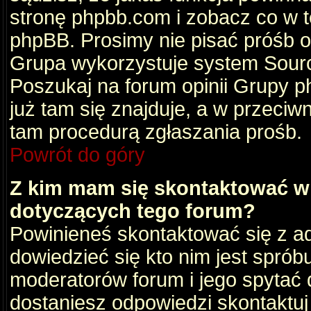
stronę phpbb.com i zobacz co w 
phpBB. Prosimy nie pisać próśb 
Grupa wykorzystuje system Sourc
Poszukaj na forum opinii Grupy ph
już tam się znajduje, a w przec
tam procedurą zgłaszania prośb.
Powrót do góry
Z kim mam się skontaktować w
dotyczących tego forum?
Powinieneś skontaktować się z ad
dowiedzieć się kto nim jest sprób
moderatorów forum i jego spytać d
dostaniesz odpowiedzi skontaktuj