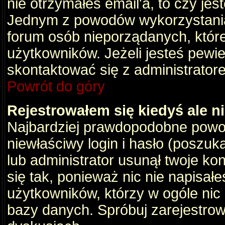
nie otrzymałeś email'a, to czy je
Jednym z powodów wykorzystania 
forum osób nieporządanych, któr
użytkowników. Jeżeli jesteś pewi
skontaktować się z administrator
Powrót do góry
Rejestrowałem się kiedyś ale n
Najbardziej prawdopodobne powod
niewłaściwy login i hasło (poszukaj
lub administrator usunął twoje ko
się tak, ponieważ nic nie napisał
użytkowników, którzy w ogóle nic 
bazy danych. Spróbuj zarejestro