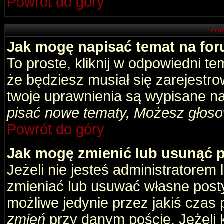
Powrót do góry
Pro
Jak mogę napisać temat na fo
To proste, kliknij w odpowiedni t
że będziesz musiał się zarejestr
twoje uprawnienia są wypisane na 
pisać nowe tematy, Możesz głosow
Powrót do góry
Jak mogę zmienić lub usunąć 
Jeżeli nie jesteś administratore
zmieniać lub usuwać własne posty
możliwe jedynie przez jakiś czas p
zmień
przy danym poście. Jeżeli k