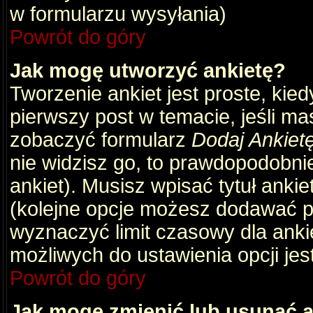
w formularzu wysyłania)
Powrót do góry
Jak mogę utworzyć ankietę?
Tworzenie ankiet jest proste, kie
pierwszy post w temacie, jeśli m
zobaczyć formularz
Dodaj Ankiet
nie widzisz go, to prawdopodobni
ankiet). Musisz wpisać tytuł ankie
(kolejne opcje możesz dodawać 
wyznaczyć limit czasowy dla ankie
możliwych do ustawienia opcji jes
Powrót do góry
Jak mogę zmienić lub usunąć a