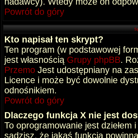
nadawcy). Wtedy może on odpowi
Powrót do góry
S
Kto napisał ten skrypt?
Ten program (w podstawowej formi
jest własnością
Grupy phpBB
. Ro
Przemo
Jest udostępniany na zas
Licence i może być dowolnie dys
odnośnikiem.
Powrót do góry
Dlaczego funkcja X nie jest do
To oprogramowanie jest dziełem i
sądzisz, że jakaś funkcja powinn