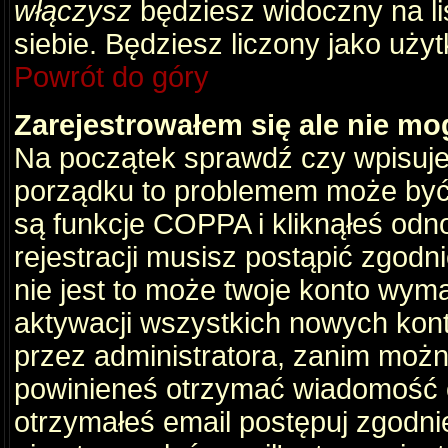
włączysz
będziesz widoczny na liś
siebie. Będziesz liczony jako użyt
Powrót do góry
Zarejestrowałem się ale nie mo
Na początek sprawdź czy wpisujes
porządku to problemem może być 
są funkcje COPPA i kliknąłeś odn
rejestracji musisz postąpić zgodni
nie jest to może twoje konto wym
aktywacji wszystkich nowych kon
przez administratora, zanim można
powinieneś otrzymać wiadomość c
otrzymałeś email postępuj zgodnie