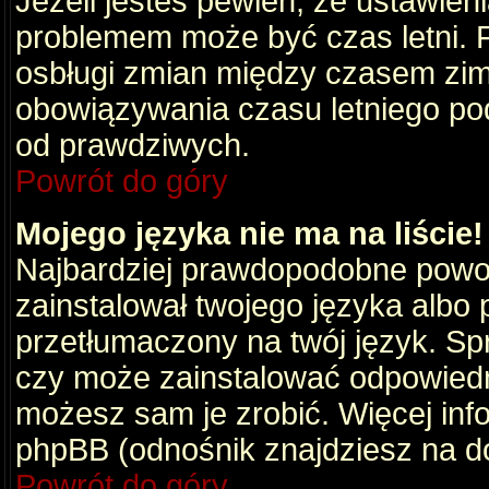
Jeżeli jesteś pewien, że ustawien
problemem może być czas letni. 
osbługi zmian między czasem zim
obowiązywania czasu letniego po
od prawdziwych.
Powrót do góry
Mojego języka nie ma na liście!
Najbardziej prawdopodobne powod
zainstalował twojego języka albo 
przetłumaczony na twój język. Spr
czy może zainstalować odpowiedni 
możesz sam je zrobić. Więcej info
phpBB (odnośnik znajdziesz na do
Powrót do góry