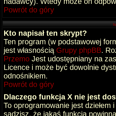
nadawcy). Wtedy może on odpowi
Powrót do góry
S
Kto napisał ten skrypt?
Ten program (w podstawowej formi
jest własnością
Grupy phpBB
. Ro
Przemo
Jest udostępniany na zas
Licence i może być dowolnie dys
odnośnikiem.
Powrót do góry
Dlaczego funkcja X nie jest do
To oprogramowanie jest dziełem i
sądzisz, że jakaś funkcja powinn