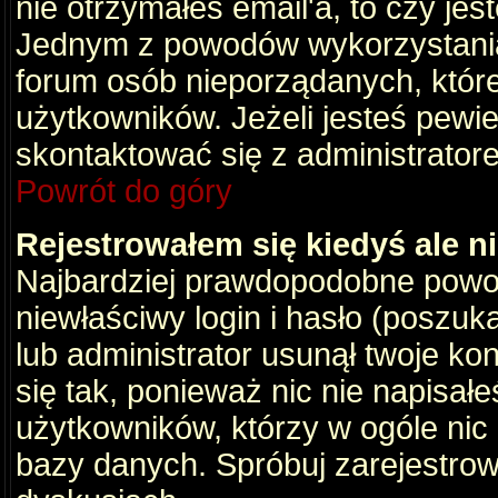
nie otrzymałeś email'a, to czy je
Jednym z powodów wykorzystania 
forum osób nieporządanych, któr
użytkowników. Jeżeli jesteś pewi
skontaktować się z administrator
Powrót do góry
Rejestrowałem się kiedyś ale n
Najbardziej prawdopodobne powod
niewłaściwy login i hasło (poszukaj
lub administrator usunął twoje ko
się tak, ponieważ nic nie napisał
użytkowników, którzy w ogóle nic 
bazy danych. Spróbuj zarejestro