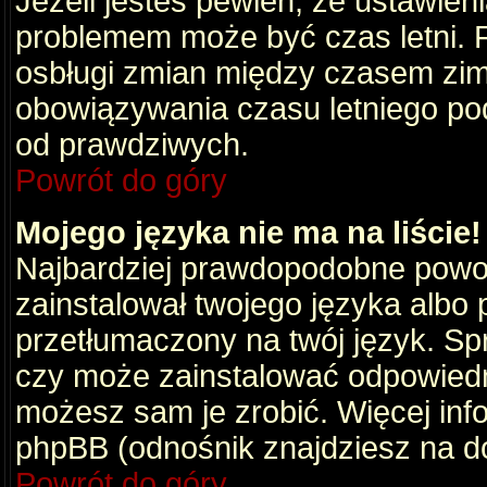
Jeżeli jesteś pewien, że ustawien
problemem może być czas letni. 
osbługi zmian między czasem zim
obowiązywania czasu letniego po
od prawdziwych.
Powrót do góry
Mojego języka nie ma na liście!
Najbardziej prawdopodobne powod
zainstalował twojego języka albo 
przetłumaczony na twój język. Spr
czy może zainstalować odpowiedni 
możesz sam je zrobić. Więcej info
phpBB (odnośnik znajdziesz na do
Powrót do góry