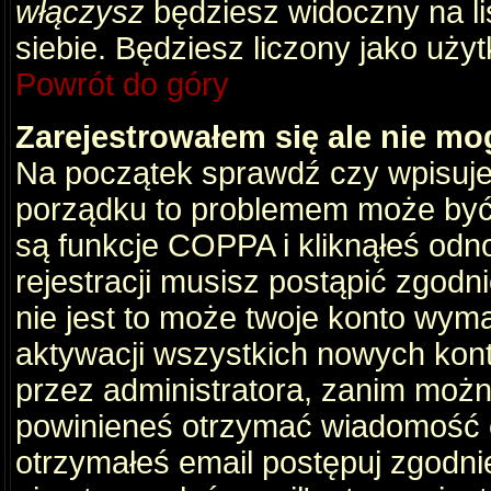
włączysz
będziesz widoczny na liś
siebie. Będziesz liczony jako użyt
Powrót do góry
Zarejestrowałem się ale nie mo
Na początek sprawdź czy wpisujes
porządku to problemem może być 
są funkcje COPPA i kliknąłeś odn
rejestracji musisz postąpić zgodni
nie jest to może twoje konto wym
aktywacji wszystkich nowych kon
przez administratora, zanim można
powinieneś otrzymać wiadomość c
otrzymałeś email postępuj zgodnie