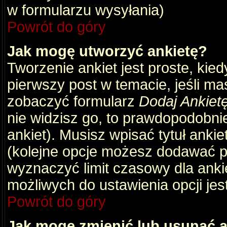
w formularzu wysyłania)
Powrót do góry
Jak mogę utworzyć ankietę?
Tworzenie ankiet jest proste, kie
pierwszy post w temacie, jeśli m
zobaczyć formularz
Dodaj Ankiet
nie widzisz go, to prawdopodobni
ankiet). Musisz wpisać tytuł ankie
(kolejne opcje możesz dodawać 
wyznaczyć limit czasowy dla ankie
możliwych do ustawienia opcji jes
Powrót do góry
Jak mogę zmienić lub usunąć a