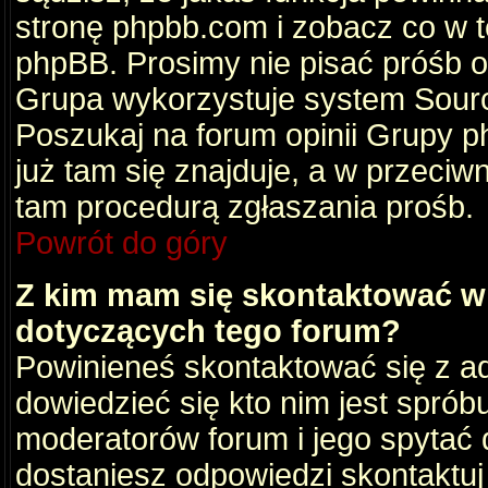
stronę phpbb.com i zobacz co w 
phpBB. Prosimy nie pisać próśb 
Grupa wykorzystuje system Sourc
Poszukaj na forum opinii Grupy ph
już tam się znajduje, a w przec
tam procedurą zgłaszania prośb.
Powrót do góry
Z kim mam się skontaktować w
dotyczących tego forum?
Powinieneś skontaktować się z ad
dowiedzieć się kto nim jest sprób
moderatorów forum i jego spytać d
dostaniesz odpowiedzi skontaktuj