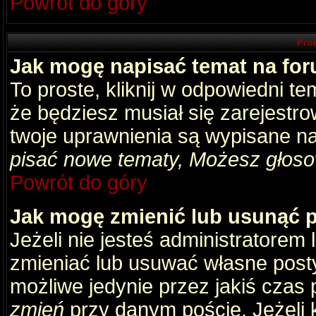
Powrót do góry
Pro
Jak mogę napisać temat na fo
To proste, kliknij w odpowiedni t
że będziesz musiał się zarejestr
twoje uprawnienia są wypisane na 
pisać nowe tematy, Możesz głosow
Powrót do góry
Jak mogę zmienić lub usunąć 
Jeżeli nie jesteś administratore
zmieniać lub usuwać własne posty
możliwe jedynie przez jakiś czas p
zmień
przy danym poście. Jeżeli k