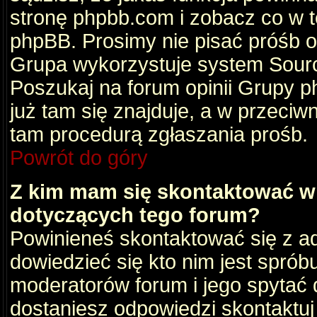
stronę phpbb.com i zobacz co w 
phpBB. Prosimy nie pisać próśb 
Grupa wykorzystuje system Sourc
Poszukaj na forum opinii Grupy ph
już tam się znajduje, a w przec
tam procedurą zgłaszania prośb.
Powrót do góry
Z kim mam się skontaktować w
dotyczących tego forum?
Powinieneś skontaktować się z ad
dowiedzieć się kto nim jest sprób
moderatorów forum i jego spytać d
dostaniesz odpowiedzi skontaktuj