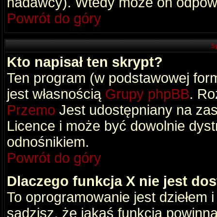
nadawcy). Wtedy może on odpowi
Powrót do góry
S
Kto napisał ten skrypt?
Ten program (w podstawowej formi
jest własnością
Grupy phpBB
. Ro
Przemo
Jest udostępniany na zas
Licence i może być dowolnie dys
odnośnikiem.
Powrót do góry
Dlaczego funkcja X nie jest do
To oprogramowanie jest dziełem i
sądzisz, że jakaś funkcja powinn