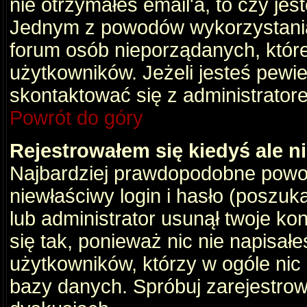
nie otrzymałeś email'a, to czy je
Jednym z powodów wykorzystania 
forum osób nieporządanych, któr
użytkowników. Jeżeli jesteś pewi
skontaktować się z administrator
Powrót do góry
Rejestrowałem się kiedyś ale n
Najbardziej prawdopodobne powod
niewłaściwy login i hasło (poszukaj
lub administrator usunął twoje ko
się tak, ponieważ nic nie napisał
użytkowników, którzy w ogóle nic 
bazy danych. Spróbuj zarejestro