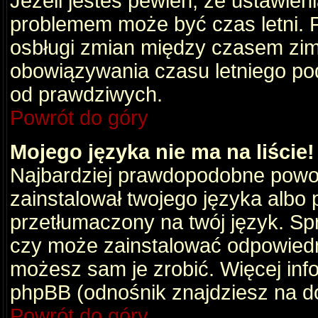
Jeżeli jesteś pewien, że ustawien
problemem może być czas letni. 
osbługi zmian między czasem zim
obowiązywania czasu letniego po
od prawdziwych.
Powrót do góry
Mojego języka nie ma na liście!
Najbardziej prawdopodobne powod
zainstalował twojego języka albo 
przetłumaczony na twój język. Spr
czy może zainstalować odpowiedni 
możesz sam je zrobić. Więcej info
phpBB (odnośnik znajdziesz na do
Powrót do góry