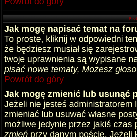
Powrót do góry
Pro
Jak mogę napisać temat na fo
To proste, kliknij w odpowiedni t
że będziesz musiał się zarejestr
twoje uprawnienia są wypisane na 
pisać nowe tematy, Możesz głosow
Powrót do góry
Jak mogę zmienić lub usunąć 
Jeżeli nie jesteś administratore
zmieniać lub usuwać własne posty
możliwe jedynie przez jakiś czas p
zmień
przy danym poście. Jeżeli k