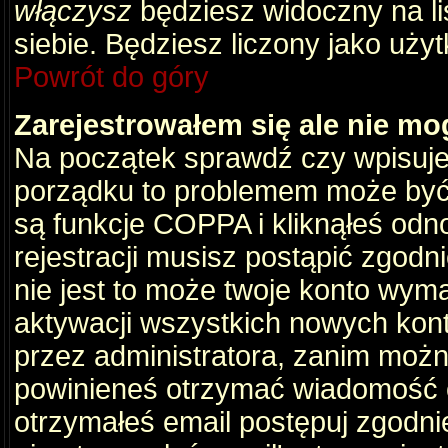
włączysz
będziesz widoczny na liś
siebie. Będziesz liczony jako użyt
Powrót do góry
Zarejestrowałem się ale nie mo
Na początek sprawdź czy wpisujes
porządku to problemem może być 
są funkcje COPPA i kliknąłeś odn
rejestracji musisz postąpić zgodni
nie jest to może twoje konto wym
aktywacji wszystkich nowych kon
przez administratora, zanim można
powinieneś otrzymać wiadomość c
otrzymałeś email postępuj zgodnie