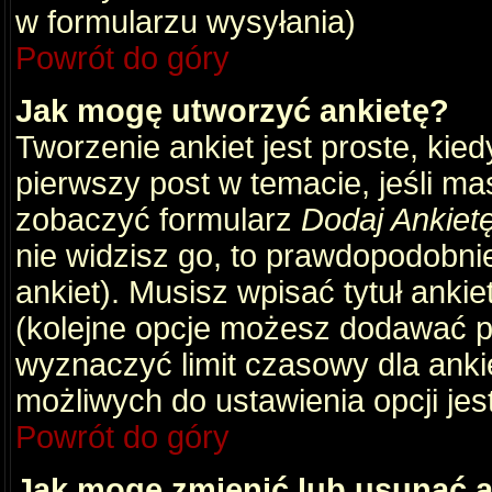
w formularzu wysyłania)
Powrót do góry
Jak mogę utworzyć ankietę?
Tworzenie ankiet jest proste, kie
pierwszy post w temacie, jeśli m
zobaczyć formularz
Dodaj Ankiet
nie widzisz go, to prawdopodobni
ankiet). Musisz wpisać tytuł ankie
(kolejne opcje możesz dodawać 
wyznaczyć limit czasowy dla ankie
możliwych do ustawienia opcji jes
Powrót do góry
Jak mogę zmienić lub usunąć a