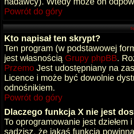
nadawcy). Wtedy może on odpowi
Powrót do góry
S
Kto napisał ten skrypt?
Ten program (w podstawowej formi
jest własnością
Grupy phpBB
. Ro
Przemo
Jest udostępniany na zas
Licence i może być dowolnie dys
odnośnikiem.
Powrót do góry
Dlaczego funkcja X nie jest do
To oprogramowanie jest dziełem i
sądzisz, że jakaś funkcja powinn