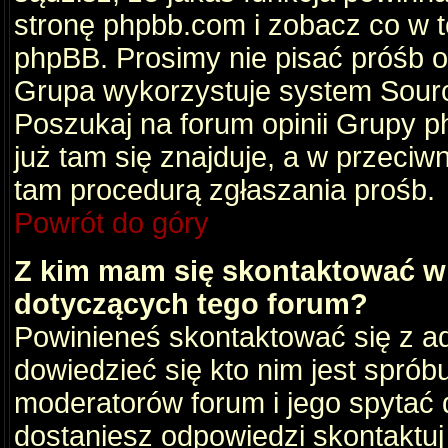
stronę phpbb.com i zobacz co w 
phpBB. Prosimy nie pisać próśb 
Grupa wykorzystuje system Sourc
Poszukaj na forum opinii Grupy ph
już tam się znajduje, a w przec
tam procedurą zgłaszania prośb.
Powrót do góry
Z kim mam się skontaktować w
dotyczących tego forum?
Powinieneś skontaktować się z ad
dowiedzieć się kto nim jest sprób
moderatorów forum i jego spytać d
dostaniesz odpowiedzi skontaktuj