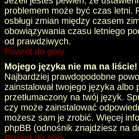
Jeżeli jesteś pewien, że ustawien
problemem może być czas letni. 
osbługi zmian między czasem zim
obowiązywania czasu letniego po
od prawdziwych.
Powrót do góry
Mojego języka nie ma na liście!
Najbardziej prawdopodobne powod
zainstalował twojego języka albo 
przetłumaczony na twój język. Spr
czy może zainstalować odpowiedni 
możesz sam je zrobić. Więcej info
phpBB (odnośnik znajdziesz na do
Powrót do góry