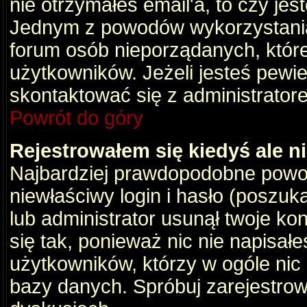
nie otrzymałeś email'a, to czy je
Jednym z powodów wykorzystania 
forum osób nieporządanych, któr
użytkowników. Jeżeli jesteś pewi
skontaktować się z administrator
Powrót do góry
Rejestrowałem się kiedyś ale n
Najbardziej prawdopodobne powod
niewłaściwy login i hasło (poszukaj
lub administrator usunął twoje ko
się tak, ponieważ nic nie napisał
użytkowników, którzy w ogóle nic 
bazy danych. Spróbuj zarejestro