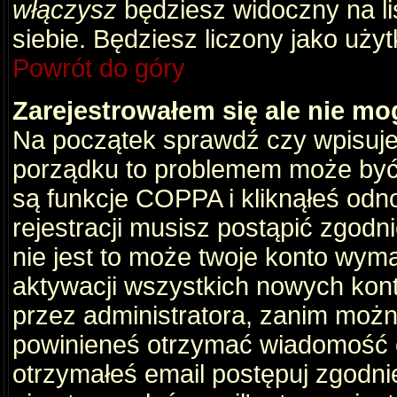
włączysz
będziesz widoczny na liś
siebie. Będziesz liczony jako użyt
Powrót do góry
Zarejestrowałem się ale nie mo
Na początek sprawdź czy wpisujes
porządku to problemem może być 
są funkcje COPPA i kliknąłeś odn
rejestracji musisz postąpić zgodni
nie jest to może twoje konto wym
aktywacji wszystkich nowych kon
przez administratora, zanim można
powinieneś otrzymać wiadomość c
otrzymałeś email postępuj zgodnie