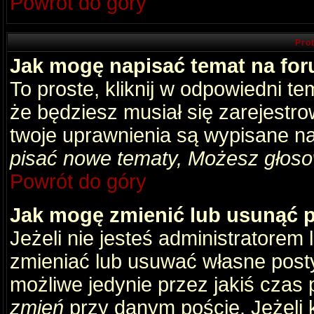
Powrót do góry
Pro
Jak mogę napisać temat na fo
To proste, kliknij w odpowiedni t
że będziesz musiał się zarejestr
twoje uprawnienia są wypisane na 
pisać nowe tematy, Możesz głosow
Powrót do góry
Jak mogę zmienić lub usunąć 
Jeżeli nie jesteś administratore
zmieniać lub usuwać własne posty
możliwe jedynie przez jakiś czas p
zmień
przy danym poście. Jeżeli k