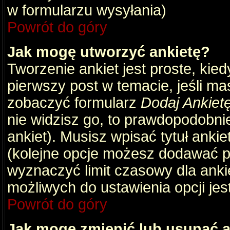
w formularzu wysyłania)
Powrót do góry
Jak mogę utworzyć ankietę?
Tworzenie ankiet jest proste, kie
pierwszy post w temacie, jeśli m
zobaczyć formularz
Dodaj Ankiet
nie widzisz go, to prawdopodobni
ankiet). Musisz wpisać tytuł ankie
(kolejne opcje możesz dodawać 
wyznaczyć limit czasowy dla ankie
możliwych do ustawienia opcji jes
Powrót do góry
Jak mogę zmienić lub usunąć a