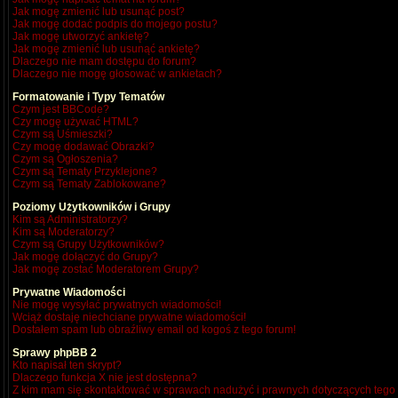
Jak mogę zmienić lub usunąć post?
Jak mogę dodać podpis do mojego postu?
Jak mogę utworzyć ankietę?
Jak mogę zmienić lub usunąć ankietę?
Dlaczego nie mam dostępu do forum?
Dlaczego nie mogę głosować w ankietach?
Formatowanie i Typy Tematów
Czym jest BBCode?
Czy mogę używać HTML?
Czym są Uśmieszki?
Czy mogę dodawać Obrazki?
Czym są Ogłoszenia?
Czym są Tematy Przyklejone?
Czym są Tematy Zablokowane?
Poziomy Użytkowników i Grupy
Kim są Administratorzy?
Kim są Moderatorzy?
Czym są Grupy Użytkowników?
Jak mogę dołączyć do Grupy?
Jak mogę zostać Moderatorem Grupy?
Prywatne Wiadomości
Nie mogę wysyłać prywatnych wiadomości!
Wciąż dostaję niechciane prywatne wiadomości!
Dostałem spam lub obraźliwy email od kogoś z tego forum!
Sprawy phpBB 2
Kto napisał ten skrypt?
Dlaczego funkcja X nie jest dostępna?
Z kim mam się skontaktować w sprawach nadużyć i prawnych dotyczących tego