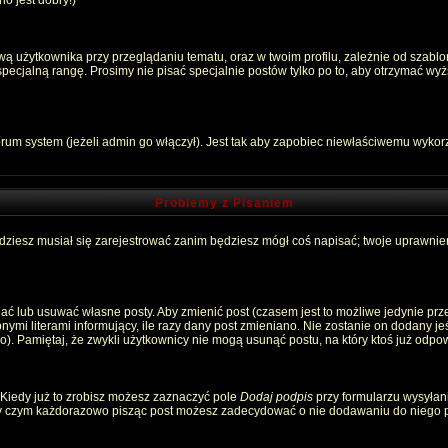
o jest dobry!)
 użytkownika przy przeglądaniu tematu, oraz w twoim profilu, zależnie od szablon
pecjalną rangę. Prosimy nie pisać specjalnie postów tylko po to, aby otrzymać wyż
rum system (jeżeli admin go włączył). Jest tak aby zapobiec niewłaściwemu wyko
Problemy z Pisaniem
ędziesz musiał się zarejestrować zanim będziesz mógł coś napisać; twoje uprawnien
ć lub usuwać własne posty. Aby zmienić post (czasem jest to możliwe jedynie przez
nymi literami informujący, ile razy dany post zmieniano. Nie zostanie on dodany jeśl
). Pamiętaj, że zwykli użytkownicy nie mogą usunąć postu, na który ktoś już odpow
 Kiedy już to zrobisz możesz zaznaczyć pole
Dodaj podpis
przy formularzu wysyłan
zy czym każdorazowo pisząc post możesz zadecydować o nie dodawaniu do niego p