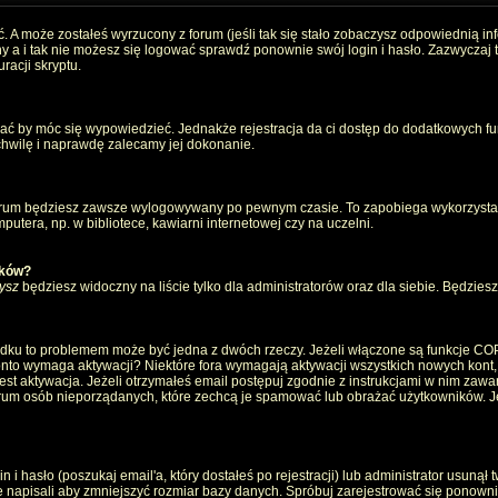
. A może zostałeś wyrzucony z forum (jeśli tak się stało zobaczysz odpowiednią i
 a i tak nie możesz się logować sprawdź ponownie swój login i hasło. Zazwyczaj to 
racji skryptu.
wać by móc się wypowiedzieć. Jednakże rejestracja da ci dostęp do dodatkowych fun
 chwilę i naprawdę zalecamy jej dokonanie.
rum będziesz zawsze wylogowywany po pewnym czasie. To zapobiega wykorzystan
utera, np. w bibliotece, kawiarni internetowej czy na uczelni.
ików?
ysz
będziesz widoczny na liście tylko dla administratorów oraz dla siebie. Będziesz 
ządku to problemem może być jedna z dwóch rzeczy. Jeżeli włączone są funkcje CO
e konto wymaga aktywacji? Niektóre fora wymagają aktywacji wszystkich nowych kont
 aktywacja. Jeżeli otrzymałeś email postępuj zgodnie z instrukcjami w nim zawarty
um osób nieporządanych, które zechcą je spamować lub obrażać użytkowników. Jeż
 hasło (poszukaj email'a, który dostałeś po rejestracji) lub administrator usunął 
e napisali aby zmniejszyć rozmiar bazy danych. Spróbuj zarejestrować się ponown