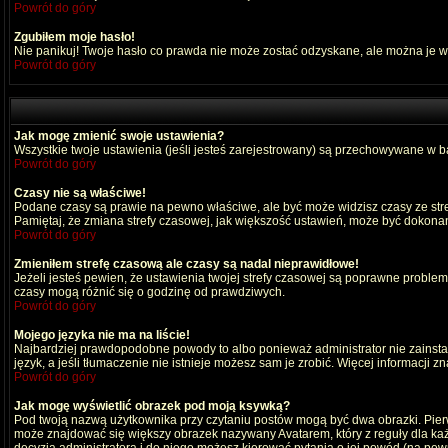
Powrót do góry
Zgubiłem moje hasło!
Nie panikuj! Twoje hasło co prawda nie może zostać odzyskane, ale można je wyc
Powrót do góry
Jak mogę zmienić swoje ustawienia?
Wszystkie twoje ustawienia (jeśli jesteś zarejestrowany) są przechowywane w ba
Powrót do góry
Czasy nie są właściwe!
Podane czasy są prawie na pewno właściwe, ale być może widzisz czasy ze strefy
Pamiętaj, że zmiana strefy czasowej, jak większość ustawień, może być dokonana
Powrót do góry
Zmieniłem strefę czasową ale czasy są nadal nieprawidłowe!
Jeżeli jesteś pewien, że ustawienia twojej strefy czasowej są poprawne probl
czasy mogą różnić się o godzinę od prawdziwych.
Powrót do góry
Mojego języka nie ma na liście!
Najbardziej prawdopodobne powody to albo ponieważ administrator nie zainstal
język, a jeśli tłumaczenie nie istnieje możesz sam je zrobić. Więcej informacji 
Powrót do góry
Jak mogę wyświetlić obrazek pod moją ksywką?
Pod twoją nazwą użytkownika przy czytaniu postów mogą być dwa obrazki. Pierw
może znajdować się większy obrazek nazywany Avatarem, który z reguły dla każdeg