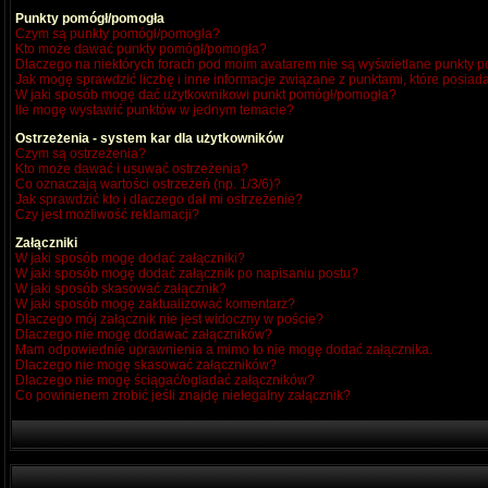
Punkty pomógł/pomogła
Czym są punkty pomógł/pomogła?
Kto może dawać punkty pomógł/pomogła?
Dlaczego na niektórych forach pod moim avatarem nie są wyświetlane punkty
Jak mogę sprawdzić liczbę i inne informacje związane z punktami, które posiada
W jaki sposób mogę dać użytkownikowi punkt pomógł/pomogła?
Ile mogę wystawić punktów w jednym temacie?
Ostrzeżenia - system kar dla użytkowników
Czym są ostrzeżenia?
Kto może dawać i usuwać ostrzeżenia?
Co oznaczają wartości ostrzeżeń (np. 1/3/6)?
Jak sprawdzić kto i dlaczego dał mi ostrzeżenie?
Czy jest możliwość reklamacji?
Załączniki
W jaki sposób mogę dodać załączniki?
W jaki sposób mogę dodać załącznik po napisaniu postu?
W jaki sposób skasować załącznik?
W jaki sposób mogę zaktualizować komentarz?
Dlaczego mój załącznik nie jest widoczny w poście?
Dlaczego nie mogę dodawać załączników?
Mam odpowiednie uprawnienia a mimo to nie mogę dodać załącznika.
Dlaczego nie mogę skasować załączników?
Dlaczego nie mogę ściągać/ogladać załączników?
Co powinienem zrobić jeśli znajdę nielegalny załącznik?