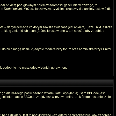
daj Ankietę
pod głównym polem wiadomości (jeżeli nie widzisz go, to
iem
Dodaj opcję
). Możesz także wyznaczyć limit czasowy dla ankiety, ustaw 0 dla
t w danym temacie (z którym zawsze związana jest ankieta). Jeżeli nikt jeszcze
ą ankietę zmienić lub usunąć. Jest to ustawione w ten sposób aby zapobiec
 do nich mogą udzielić jedynie moderatorzy forum oraz administratorzy i z nimi
awdopodobnie nie masz odpowiednich uprawnień.
ć go dla każdego postu osobno w formularzu wysyłania). Sam BBCode jest
Więcej informacji o BBCode znajdziesz w przewodniku, do którego dostaniesz się
ki będą działały. Jest to podyktowane względami
bezpieczeństwa
, aby zapobiec