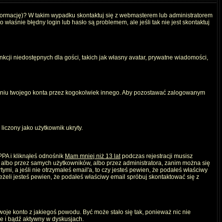
nformację)? W takim wypadku skontaktuj się z webmasterem lub administratorem
właśnie błędny login lub hasło są problemem, ale jeśli tak nie jest skontaktuj
kcji niedostępnych dla gości, takich jak własny avatar, prywatne wiadomości,
iu twojego konta przez kogokolwiek innego. Aby pozostawać zalogowanym
liczony jako użytkownik ukryty.
PPA i kliknąłeś odnośnik
Mam mniej niż 13 lat
podczas rejestracji musisz
, albo przez samych użytkowników, albo przez administratora, zanim można się
mi, a jeśli nie otrzymałeś email'a, to czy jesteś pewien, że podałeś właściwy
eli jesteś pewien, że podałeś właściwy email spróbuj skontaktować się z
twoje konto z jakiegoś powodu. Być może stało się tak, ponieważ nic nie
ie i bądź aktywny w dyskusjach.