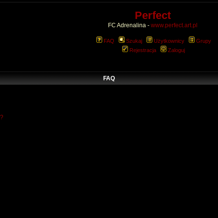
Perfect
FC Adrenalina -
www.perfect.art.pl
FAQ
Szukaj
Użytkownicy
Grupy
Rejestracja
Zaloguj
FAQ
w?