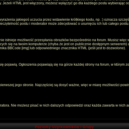
oty. Jeżeli HTML jest włączony, możesz wyłączyć go dla każdego postu wybierając 
rażenia jakiegoś uczucia przez wstawienie krótkiego kodu, np. :) oznacza szczęści
czytelność postu i moderator może zdecydować o usunięciu ich lub całego postu
ie istnieje możliwość przesyłania obrazków bezpośrednio na forum. Musisz więc w
jących się na twoim komputerze (chyba że jest on publicznie dostępnym serwerem
znika BBCode [img] lub odpowiedniego znacznika HTML (jeśli jest to dozwolone).
 się pojawią. Ogłoszenia pojawiają się na górze każdej strony na forum, w którym z
 pierwszej jego stronie. Najczęściej są dosyć ważne, więc w miarę możliwości powin
atora. Nie możesz pisać w nich dalszych odpowiedzi oraz każda zawarta w nich 
Poziomy Użytkowników i Grupy