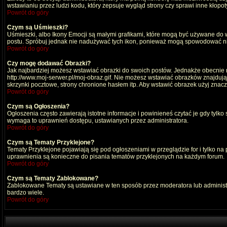
wstawianiu przez ludzi kodu, który zepsuje wygląd strony czy sprawi inne kłop
Powrót do góry
Czym są Uśmieszki?
Uśmieszki, albo Ikony Emocji są małymi grafikami, które mogą być używane do wy
postu. Spróbuj jednak nie nadużywać tych ikon, ponieważ mogą spowodować nie
Powrót do góry
Czy mogę dodawać Obrazki?
Jak najbardziej możesz wstawiać obrazki do swoich postów. Jednakże obecnie n
http://www.moj-serwer.pl/moj-obraz.gif. Nie możesz wstawiać obrazków znajdu
skrzynki pocztowe, strony chronione hasłem itp. Aby wstawić obrazek użyj znac
Powrót do góry
Czym są Ogłoszenia?
Ogłoszenia często zawierają istotne informacje i powinieneś czytać je gdy tylko
wymaga to uprawnień dostępu, ustawianych przez administratora.
Powrót do góry
Czym są Tematy Przyklejone?
Tematy Przyklejone pojawiają się pod ogłoszeniami w przeglądzie for i tylko na
uprawnienia są konieczne do pisania tematów przyklejonych na każdym forum.
Powrót do góry
Czym są Tematy Zablokowane?
Zablokowane Tematy są ustawiane w ten sposób przez moderatora lub administr
bardzo wiele.
Powrót do góry