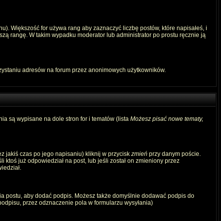
u). Większość for używa rang aby zaznaczyć liczbę postów, które napisałeś, i
szą rangę. W takim wypadku moderator lub administrator po prostu ręcznie ją
rzystaniu adresów na forum przez anonimowych użytkowników.
ia są wypisane na dole stron for i tematów (lista
Możesz pisać nowe tematy,
 jakiś czas po jego napisaniu) kliknij w przycisk
zmień
przy danym poście.
i ktoś już odpowiedział na post, lub jeśli został on zmieniony przez
iedział.
ia postu, aby dodać podpis. Możesz także domyślnie dodawać podpis do
odpisu, przez odznaczenie pola w formularzu wysyłania)