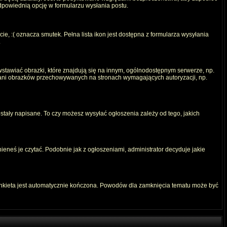
odpowiednią opcję w formularzu wysłania postu.
e, :( oznacza smutek. Pełna lista ikon jest dostępna z formularza wysyłania
.
stawiać obrazki, które znajdują się na innym, ogólnodostępnym serwerze, np.
) ani obrazków przechowywanych na stronach wymagających autoryzacji, np.
ostały napisane. To czy możesz wysyłać ogłoszenia zależy od tego, jakich
ieneś je czytać. Podobnie jak z ogłoszeniami, administrator decyduje jakie
ankieta jest automatycznie kończona. Powodów dla zamknięcia tematu może być