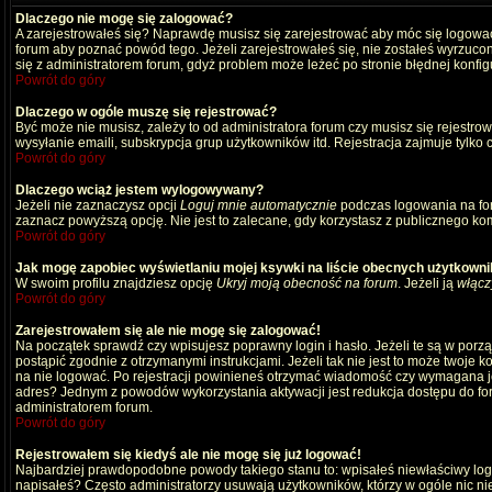
Dlaczego nie mogę się zalogować?
A zarejestrowałeś się? Naprawdę musisz się zarejestrować aby móc się logować
forum aby poznać powód tego. Jeżeli zarejestrowałeś się, nie zostałeś wyrzucony
się z administratorem forum, gdyż problem może leżeć po stronie błędnej konfigu
Powrót do góry
Dlaczego w ogóle muszę się rejestrować?
Być może nie musisz, zależy to od administratora forum czy musisz się rejestro
wysyłanie emaili, subskrypcja grup użytkowników itd. Rejestracja zajmuje tylko
Powrót do góry
Dlaczego wciąż jestem wylogowywany?
Jeżeli nie zaznaczysz opcji
Loguj mnie automatycznie
podczas logowania na fo
zaznacz powyższą opcję. Nie jest to zalecane, gdy korzystasz z publicznego komp
Powrót do góry
Jak mogę zapobiec wyświetlaniu mojej ksywki na liście obecnych użytkown
W swoim profilu znajdziesz opcję
Ukryj moją obecność na forum
. Jeżeli ją
włącz
Powrót do góry
Zarejestrowałem się ale nie mogę się zalogować!
Na początek sprawdź czy wpisujesz poprawny login i hasło. Jeżeli te są w por
postąpić zgodnie z otrzymanymi instrukcjami. Jeżeli tak nie jest to może twoj
na nie logować. Po rejestracji powinieneś otrzymać wiadomość czy wymagana jest
adres? Jednym z powodów wykorzystania aktywacji jest redukcja dostępu do for
administratorem forum.
Powrót do góry
Rejestrowałem się kiedyś ale nie mogę się już logować!
Najbardziej prawdopodobne powody takiego stanu to: wpisałeś niewłaściwy login i
napisałeś? Często administratorzy usuwają użytkowników, którzy w ogóle nic ni