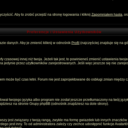
zyścić. Aby to zrobić przejdź na stronę logowania i kliknij
Zapomniałem hasła
, o
Preferencje i Ustawienia Użytkowników
zie danych. Aby je zmienić kliknij w odnośnik
Profil
(najczęściej znajduje się na gó
 czasowej innej niż twoja. Jeżeli tak jest, to powinieneś zmienić ustawienia twoj
 jedynie przez użytkowników zarejestrowanych. Jeśli więc jeszcze się nie zarejest
emem może być czas letni. Forum nie jest zaprojektowane do osbługi zmian między
ował twojego języka albo program nie został jeszcze przetłumaczony na twój język
znajdziesz na stronie Grupy phpBB (odnośnik znajdziesz na dole strony).
szy jest związany z twoją rangą, zwykle ma formę gwiazdek lub innych znaczków p
o jest inny. To od administratora zależy czy zechce udostępnić funkcje Avatartów i