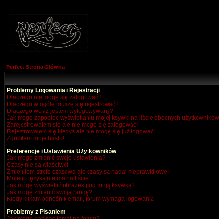
Perfect Strona Główna
Problemy Logowania i Rejestracji
Dlaczego nie mogę się zalogować?
Dlaczego w ogóle muszę się rejestrować?
Dlaczego wciąż jestem wylogowywany?
Jak mogę zapobiec wyświetlaniu mojej ksywki na liście obecnych użytkownikó
Zarejestrowałem się ale nie mogę się zalogować!
Rejestrowałem się kiedyś ale nie mogę się już logować!
Zgubiłem moje hasło!
Preferencje i Ustawienia Użytkowników
Jak mogę zmienić swoje ustawienia?
Czasy nie są właściwe!
Zmieniłem strefę czasową ale czasy są nadal nieprawidłowe!
Mojego języka nie ma na liście!
Jak mogę wyświetlić obrazek pod moją ksywką?
Jak mogę zmienić swoją rangę?
Kiedy klikam odnośnik email, forum wymaga logowania
Problemy z Pisaniem
Jak mogę napisać temat na forum?