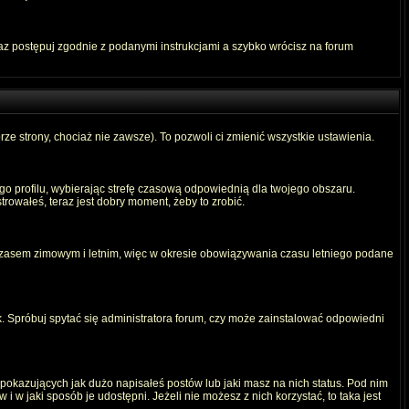
raz postępuj zgodnie z podanymi instrukcjami a szybko wrócisz na forum
rze strony, chociaż nie zawsze). To pozwoli ci zmienić wszystkie ustawienia.
ego profilu, wybierając strefę czasową odpowiednią dla twojego obszaru.
rowałeś, teraz jest dobry moment, żeby to zrobić.
 czasem zimowym i letnim, więc w okresie obowiązywania czasu letniego podane
. Spróbuj spytać się administratora forum, czy może zainstalować odpowiedni
okazujących jak dużo napisałeś postów lub jaki masz na nich status. Pod nim
 w jaki sposób je udostępni. Jeżeli nie możesz z nich korzystać, to taka jest