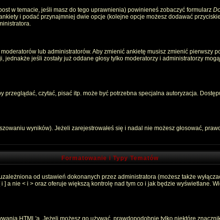
 post w temacie, jeśli masz do tego uprawnienia) powinieneś zobaczyć formularz
Do
 ankiety i podać przynajmniej dwie opcje (kolejne opcje możesz dodawać przycisk
inistratora.
 moderatorów lub administratorów. Aby zmienić ankietę musisz zmienić pierwszy pos
, jednakże jeśli zostały już oddane głosy tylko moderatorzy i administratorzy mog
przeglądać, czytać, pisać itp. może być potrzebna specjalna autoryzacja. Dostępu
łszowaniu wyników). Jeżeli zarejestrowałeś się i nadal nie możesz głosować, pr
Formatowanie i Typy Tematów
 uzależniona od ustawień dokonanych przez administratora (możesz także wyłącza
 a nie < i > oraz oferuje większą kontrolę nad tym co i jak będzie wyświetlane. 
używania HTML'a. Jeżeli możesz go używać, prawdopodobnie tylko niektóre znaczni