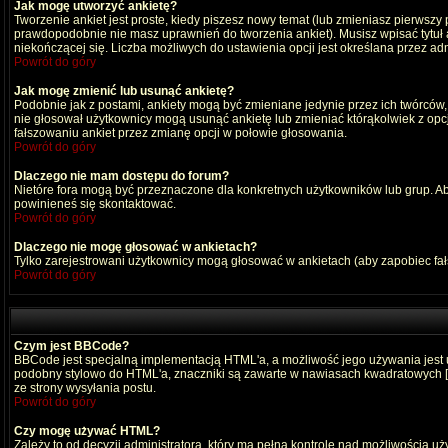
Jak mogę utworzyć ankietę?
Tworzenie ankiet jest proste, kiedy piszesz nowy temat (lub zmieniasz pierwszy
prawdopodobnie nie masz uprawnień do tworzenia ankiet). Musisz wpisać tytuł
niekończącej się. Liczba możliwych do ustawienia opcji jest określana przez adm
Powrót do góry
Jak mogę zmienić lub usunąć ankietę?
Podobnie jak z postami, ankiety mogą być zmieniane jedynie przez ich twórców,
nie głosował użytkownicy mogą usunąć ankietę lub zmieniać którąkolwiek z opcji
fałszowaniu ankiet przez zmianę opcji w połowie głosowania.
Powrót do góry
Dlaczego nie mam dostępu do forum?
Nietóre fora mogą być przeznaczone dla konkretnych użytkowników lub grup. Aby 
powinieneś się skontaktować.
Powrót do góry
Dlaczego nie mogę głosować w ankietach?
Tylko zarejestrowani użytkownicy mogą głosować w ankietach (aby zapobiec fa
Powrót do góry
Czym jest BBCode?
BBCode jest specjalną implementacją HTML'a, a możliwość jego używania jest
podobny stylowo do HTML'a, znaczniki są zawarte w nawiasach kwadratowych [ i ]
ze strony wysyłania postu.
Powrót do góry
Czy mogę używać HTML?
Zależy to od decyzji administratora, który ma pełną kontrolę nad możliwością 