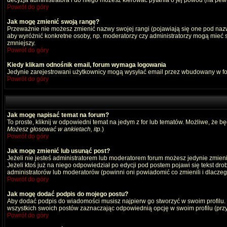
decyzja administratora i do niego możesz kierować pytania o jej powód (na pewn
Powrót do góry
Jak mogę zmienić swoją rangę?
Przeważnie nie możesz zmienić nazwy swojej rangi (pojawiają się one pod nazwą
aby wyróżnić konkretne osoby, np. moderatorzy czy administratorzy mogą mieć s
zmniejszy.
Powrót do góry
Kiedy klikam odnośnik email, forum wymaga logowania
Jedynie zarejestrowani użytkownicy mogą wysyłać email przez wbudowany w fo
Powrót do góry
Jak mogę napisać temat na forum?
To proste, kliknij w odpowiedni temat na jedym z for lub tematów. Możliwe, że b
Możesz głosować w ankietach, itp.
)
Powrót do góry
Jak mogę zmienić lub usunąć post?
Jeżeli nie jesteś administratorem lub moderatorem forum możesz jedynie zmienia
Jeżeli ktoś już na niego odpowiedział po edycji pod postem pojawi się tekst drob
administratorów lub moderatorów (powinni oni powiadomić co zmienili i dlaczego
Powrót do góry
Jak mogę dodać podpis do mojego postu?
Aby dodać podpis do wiadomości musisz najpierw go stworzyć w swoim profilu.
wszystkich swoich postów zaznaczając odpowiednią opcję w swoim profilu (pr
Powrót do góry