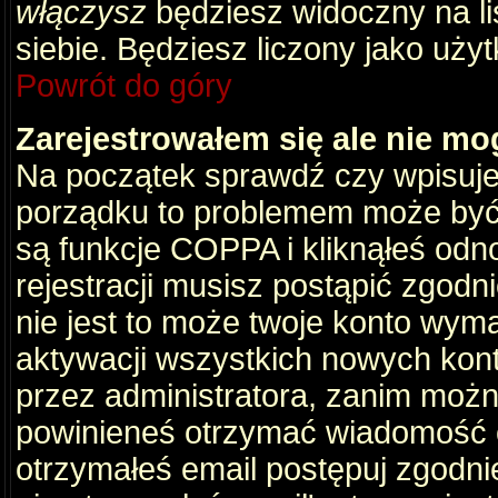
włączysz
będziesz widoczny na liś
siebie. Będziesz liczony jako użyt
Powrót do góry
Zarejestrowałem się ale nie mo
Na początek sprawdź czy wpisujes
porządku to problemem może być 
są funkcje COPPA i kliknąłeś odn
rejestracji musisz postąpić zgodni
nie jest to może twoje konto wym
aktywacji wszystkich nowych kon
przez administratora, zanim można
powinieneś otrzymać wiadomość c
otrzymałeś email postępuj zgodnie