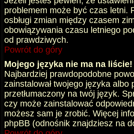
Jeżeli jesteś pewien, że ustawien
problemem może być czas letni. 
osbługi zmian między czasem zim
obowiązywania czasu letniego po
od prawdziwych.
Powrót do góry
Mojego języka nie ma na liście!
Najbardziej prawdopodobne powod
zainstalował twojego języka albo 
przetłumaczony na twój język. Spr
czy może zainstalować odpowiedni 
możesz sam je zrobić. Więcej info
phpBB (odnośnik znajdziesz na do
Powrót do góry