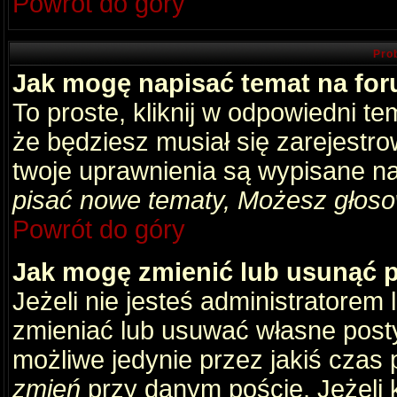
Powrót do góry
Pro
Jak mogę napisać temat na fo
To proste, kliknij w odpowiedni t
że będziesz musiał się zarejestr
twoje uprawnienia są wypisane na 
pisać nowe tematy, Możesz głosow
Powrót do góry
Jak mogę zmienić lub usunąć 
Jeżeli nie jesteś administratore
zmieniać lub usuwać własne posty
możliwe jedynie przez jakiś czas p
zmień
przy danym poście. Jeżeli k