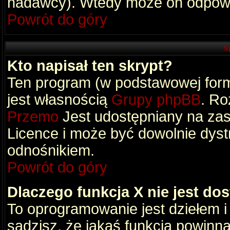
nadawcy). Wtedy może on odpowi
Powrót do góry
S
Kto napisał ten skrypt?
Ten program (w podstawowej formi
jest własnością
Grupy phpBB
. Ro
Przemo
Jest udostępniany na zas
Licence i może być dowolnie dys
odnośnikiem.
Powrót do góry
Dlaczego funkcja X nie jest do
To oprogramowanie jest dziełem i
sądzisz, że jakaś funkcja powinn