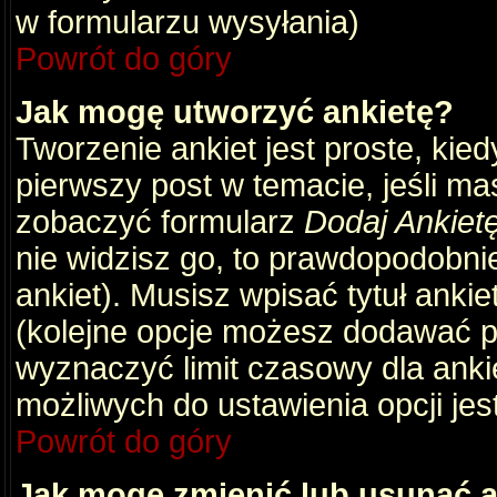
w formularzu wysyłania)
Powrót do góry
Jak mogę utworzyć ankietę?
Tworzenie ankiet jest proste, kie
pierwszy post w temacie, jeśli m
zobaczyć formularz
Dodaj Ankiet
nie widzisz go, to prawdopodobni
ankiet). Musisz wpisać tytuł ankie
(kolejne opcje możesz dodawać 
wyznaczyć limit czasowy dla ankie
możliwych do ustawienia opcji jes
Powrót do góry
Jak mogę zmienić lub usunąć a