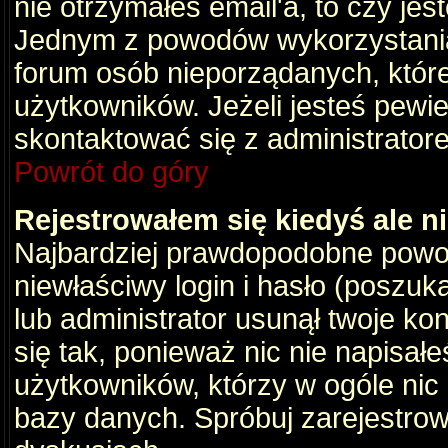
nie otrzymałeś email'a, to czy je
Jednym z powodów wykorzystania 
forum osób nieporządanych, któr
użytkowników. Jeżeli jesteś pewi
skontaktować się z administrator
Powrót do góry
Rejestrowałem się kiedyś ale n
Najbardziej prawdopodobne powod
niewłaściwy login i hasło (poszukaj
lub administrator usunął twoje ko
się tak, ponieważ nic nie napisał
użytkowników, którzy w ogóle nic 
bazy danych. Spróbuj zarejestro