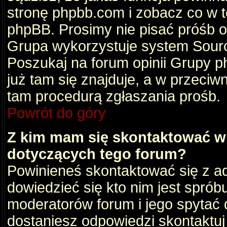
stronę phpbb.com i zobacz co w 
phpBB. Prosimy nie pisać próśb 
Grupa wykorzystuje system Sourc
Poszukaj na forum opinii Grupy ph
już tam się znajduje, a w przec
tam procedurą zgłaszania prośb.
Powrót do góry
Z kim mam się skontaktować w
dotyczących tego forum?
Powinieneś skontaktować się z ad
dowiedzieć się kto nim jest sprób
moderatorów forum i jego spytać d
dostaniesz odpowiedzi skontaktuj