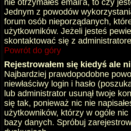
nie otrzymałeś email'a, to czy je
Jednym z powodów wykorzystania 
forum osób nieporządanych, któr
użytkowników. Jeżeli jesteś pewi
skontaktować się z administrator
Powrót do góry
Rejestrowałem się kiedyś ale n
Najbardziej prawdopodobne powod
niewłaściwy login i hasło (poszukaj
lub administrator usunął twoje ko
się tak, ponieważ nic nie napisał
użytkowników, którzy w ogóle nic 
bazy danych. Spróbuj zarejestro