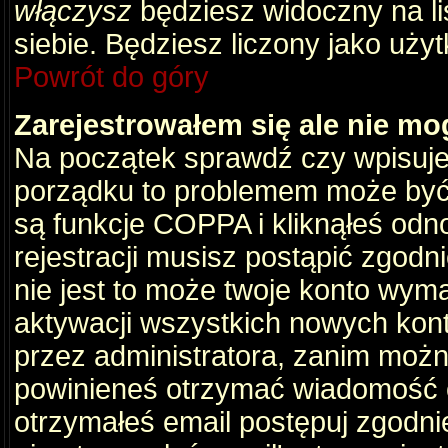
włączysz
będziesz widoczny na liś
siebie. Będziesz liczony jako użyt
Powrót do góry
Zarejestrowałem się ale nie mo
Na początek sprawdź czy wpisujes
porządku to problemem może być 
są funkcje COPPA i kliknąłeś odn
rejestracji musisz postąpić zgodni
nie jest to może twoje konto wym
aktywacji wszystkich nowych kon
przez administratora, zanim można
powinieneś otrzymać wiadomość c
otrzymałeś email postępuj zgodnie