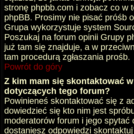
stronę phpbb.com i zobacz co w 
phpBB. Prosimy nie pisać próśb 
Grupa wykorzystuje system Sourc
Poszukaj na forum opinii Grupy ph
już tam się znajduje, a w przec
tam procedurą zgłaszania prośb.
Powrót do góry
Z kim mam się skontaktować w
dotyczących tego forum?
Powinieneś skontaktować się z ad
dowiedzieć się kto nim jest sprób
moderatorów forum i jego spytać d
dostaniesz odpowiedzi skontaktuj