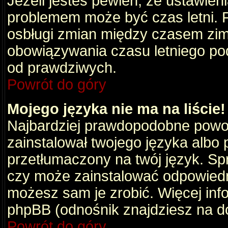
Jeżeli jesteś pewien, że ustawien
problemem może być czas letni. 
osbługi zmian między czasem zim
obowiązywania czasu letniego po
od prawdziwych.
Powrót do góry
Mojego języka nie ma na liście!
Najbardziej prawdopodobne powod
zainstalował twojego języka albo 
przetłumaczony na twój język. Spr
czy może zainstalować odpowiedni 
możesz sam je zrobić. Więcej info
phpBB (odnośnik znajdziesz na do
Powrót do góry