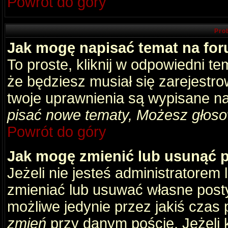
Powrót do góry
Pro
Jak mogę napisać temat na fo
To proste, kliknij w odpowiedni t
że będziesz musiał się zarejestr
twoje uprawnienia są wypisane na 
pisać nowe tematy, Możesz głosow
Powrót do góry
Jak mogę zmienić lub usunąć 
Jeżeli nie jesteś administratore
zmieniać lub usuwać własne posty
możliwe jedynie przez jakiś czas p
zmień
przy danym poście. Jeżeli k