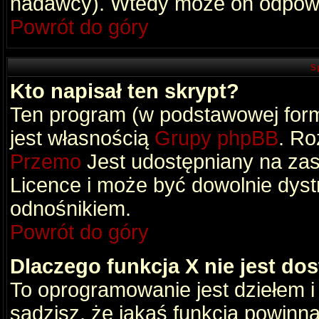
nadawcy). Wtedy może on odpowi
Powrót do góry
S
Kto napisał ten skrypt?
Ten program (w podstawowej formi
jest własnością
Grupy phpBB
. Ro
Przemo
Jest udostępniany na zas
Licence i może być dowolnie dys
odnośnikiem.
Powrót do góry
Dlaczego funkcja X nie jest do
To oprogramowanie jest dziełem i
sądzisz, że jakaś funkcja powinn