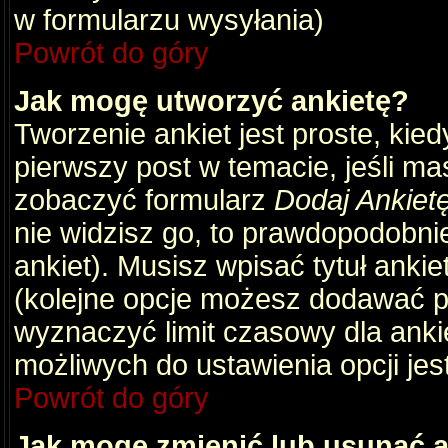
w formularzu wysyłania)
Powrót do góry
Jak mogę utworzyć ankietę?
Tworzenie ankiet jest proste, kie
pierwszy post w temacie, jeśli m
zobaczyć formularz
Dodaj Ankiet
nie widzisz go, to prawdopodobni
ankiet). Musisz wpisać tytuł ankie
(kolejne opcje możesz dodawać 
wyznaczyć limit czasowy dla ankie
możliwych do ustawienia opcji jes
Powrót do góry
Jak mogę zmienić lub usunąć a